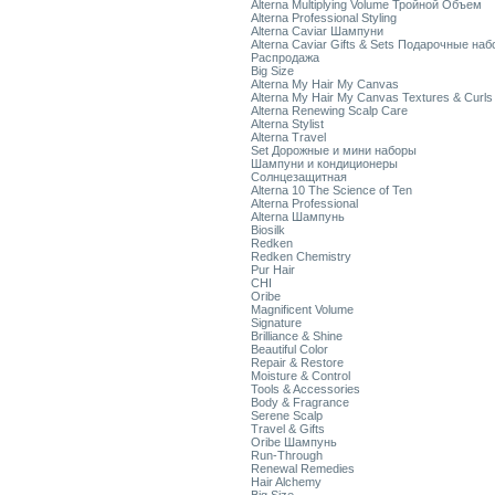
Alterna Multiplying Volume Тройной Объем
Alterna Professional Styling
Alterna Caviar Шампуни
Alterna Caviar Gifts & Sets Подарочные на
Распродажа
Big Size
Alterna My Hair My Canvas
Alterna My Hair My Canvas Textures & Curls
Alterna Renewing Scalp Care
Alterna Stylist
Alterna Travel
Set Дорожные и мини наборы
Шампуни и кондиционеры
Солнцезащитная
Alterna 10 The Science of Ten
Alterna Professional
Alterna Шампунь
Biosilk
Redken
Redken Chemistry
Pur Hair
CHI
Oribe
Magnificent Volume
Signature
Brilliance & Shine
Beautiful Color
Repair & Restore
Moisture & Control
Tools & Accessories
Body & Fragrance
Serene Scalp
Travel & Gifts
Oribe Шампунь
Run-Through
Renewal Remedies
Hair Alchemy