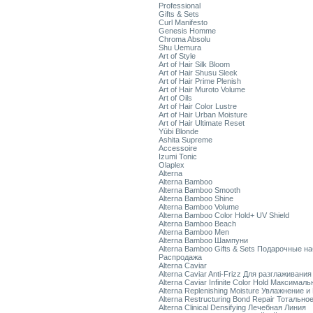
Professional
Gifts & Sets
Curl Manifesto
Genesis Homme
Chroma Absolu
Shu Uemura
Art of Style
Art of Hair Silk Bloom
Art of Hair Shusu Sleek
Art of Hair Prime Plenish
Art of Hair Muroto Volume
Art of Oils
Art of Hair Color Lustre
Art of Hair Urban Moisture
Art of Hair Ultimate Reset
Yūbi Blonde
Ashita Supreme
Accessoire
Izumi Tonic
Olaplex
Alterna
Alterna Bamboo
Alterna Bamboo Smooth
Alterna Bamboo Shine
Alterna Bamboo Volume
Alterna Bamboo Color Hold+ UV Shield
Alterna Bamboo Beach
Alterna Bamboo Men
Alterna Bamboo Шампуни
Alterna Bamboo Gifts & Sets Подарочные н
Распродажа
Alterna Caviar
Alterna Caviar Anti-Frizz Для разглаживани
Alterna Caviar Infinite Color Hold Максимал
Alterna Replenishing Moisture Увлажнение и
Alterna Restructuring Bond Repair Тотальн
Alterna Clinical Densifying Лечебная Линия