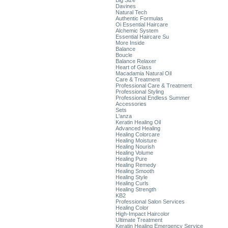
Big Size
Davines
Natural Tech
Authentic Formulas
Oi Essential Haircare
Alchemic System
Essential Haircare Su
More Inside
Balance
Boucle
Balance Relaxer
Heart of Glass
Macadamia Natural Oil
Care & Treatment
Professional Care & Treatment
Professional Styling
Professional Endless Summer
Accessories
Sets
L'anza
Keratin Healing Oil
Advanced Healing
Healing Colorcare
Healing Moisture
Healing Nourish
Healing Volume
Healing Pure
Healing Remedy
Healing Smooth
Healing Style
Healing Curls
Healing Strength
KB2
Professional Salon Services
Healing Color
High-Impact Haircolor
Ultimate Treatment
Keratin Healing Emergency Service