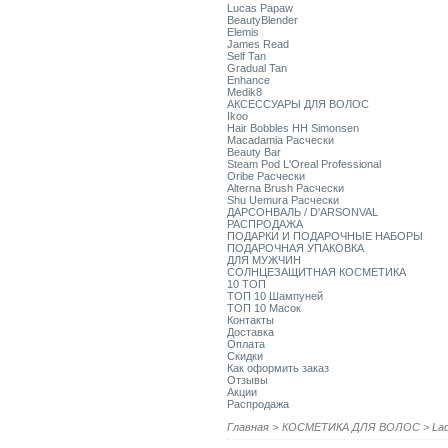
Lucas Papaw
BeautyBlender
Elemis
James Read
Self Tan
Gradual Tan
Enhance
Medik8
АКСЕССУАРЫ ДЛЯ ВОЛОС
Ikoo
Hair Bobbles HH Simonsen
Macadamia Расчески
Beauty Bar
Steam Pod L'Oreal Professional
Oribe Расчески
Alterna Brush Расчески
Shu Uemura Расчески
ДАРСОНВАЛЬ / D'ARSONVAL
РАСПРОДАЖА
ПОДАРКИ И ПОДАРОЧНЫЕ НАБОРЫ
ПОДАРОЧНАЯ УПАКОВКА
ДЛЯ МУЖЧИН
СОЛНЦЕЗАЩИТНАЯ КОСМЕТИКА
10 ТОП
ТОП 10 Шампуней
ТОП 10 Масок
Контакты
Доставка
Оплата
Скидки
Как оформить заказ
Отзывы
Акции
Распродажа
Главная
>
КОСМЕТИКА ДЛЯ ВОЛОС
>
La