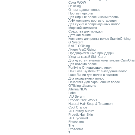
Color WOW
O’Rising
От выпадения волос
Против перхоти
Для жирных волос и кожи головы
AHA комплекс против старения
Для сухих и повреждённых волос
Морской комплекс
Средства для укладки
Детская линия
Комплекс для роста волос StaminOrising
G System
5 ALF-ORising
Линия ArgORising
Предварительные процедуры
Уход за кожей Skin Care
Для чувствительной кожи головы CalmOris
Для объема волос
Purifying Очищающая линия
Hair Loss System От выпадения волос
Luce Линия для волос с золотом
Для окрашенных волос
Helianthi's Для окрашенных волос
O’Rising Шампунь
Alterna NEW
Lebel
IAU Serum
Proedit Care Works
Natural Hair Soap & Treatment
Cool Orange
IAU Infinity Aurum
Proedit Hair Skin
IAU Lycomint
Estessimo
Trie
Proscenia
7