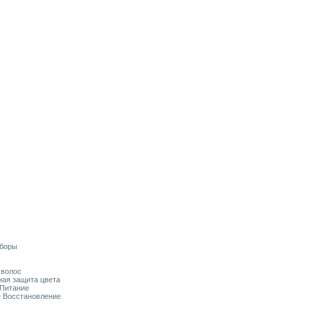
аборы
я волос
ьная защита цвета
 Питание
ое Восстановление