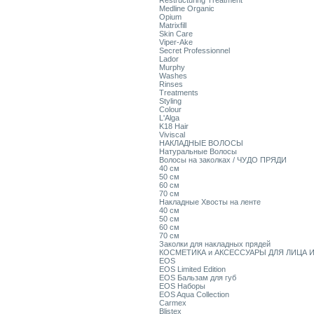
Restructuring Treatment
Medline Organic
Opium
Matrixfill
Skin Care
Viper-Ake
Secret Professionnel
Lador
Murphy
Washes
Rinses
Treatments
Styling
Colour
L'Alga
K18 Hair
Viviscal
НАКЛАДНЫЕ ВОЛОСЫ
Натуральные Волосы
Волосы на заколках / ЧУДО ПРЯДИ
40 см
50 см
60 см
70 см
Накладные Хвосты на ленте
40 см
50 см
60 см
70 см
Заколки для накладных прядей
КОСМЕТИКА и АКСЕССУАРЫ ДЛЯ ЛИЦА И
EOS
EOS Limited Edition
EOS Бальзам для губ
EOS Наборы
EOS Aqua Collection
Carmex
Blistex