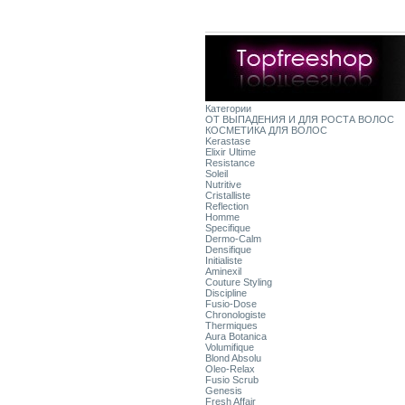
Категории
ОТ ВЫПАДЕНИЯ И ДЛЯ РОСТА ВОЛОС
КОСМЕТИКА ДЛЯ ВОЛОС
Kerastase
Elixir Ultime
Resistance
Soleil
Nutritive
Cristalliste
Reflection
Homme
Specifique
Dermo-Calm
Densifique
Initialiste
Aminexil
Couture Styling
Discipline
Fusio-Dose
Chronologiste
Thermiques
Aura Botanica
Volumifique
Blond Absolu
Oleo-Relax
Fusio Scrub
Genesis
Fresh Affair