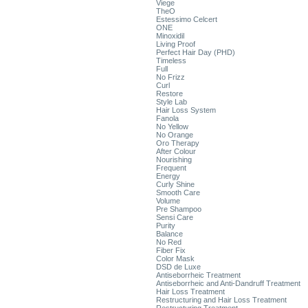
Viege
TheO
Estessimo Celcert
ONE
Minoxidil
Living Proof
Perfect Hair Day (PHD)
Timeless
Full
No Frizz
Curl
Restore
Style Lab
Hair Loss System
Fanola
No Yellow
No Orange
Oro Therapy
After Colour
Nourishing
Frequent
Energy
Curly Shine
Smooth Care
Volume
Pre Shampoo
Sensi Care
Purity
Balance
No Red
Fiber Fix
Color Mask
DSD de Luxe
Antiseborrheic Treatment
Antiseborrheic and Anti-Dandruff Treatment
Hair Loss Treatment
Restructuring and Hair Loss Treatment