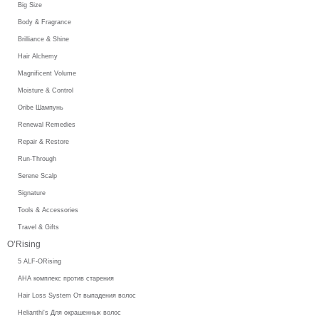
Big Size
Body & Fragrance
Brilliance & Shine
Hair Alchemy
Magnificent Volume
Moisture & Control
Oribe Шампунь
Renewal Remedies
Repair & Restore
Run-Through
Serene Scalp
Signature
Tools & Accessories
Travel & Gifts
O’Rising
5 ALF-ORising
AHA комплекс против старения
Hair Loss System От выпадения волос
Helianthi's Для окрашенных волос