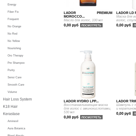
Energy
Fiber Fix
LADOR PREMIUM
LADOR LD 
MOROCCO...
Маска для 
Frequent
Масло для волос, 100 мл
волос, ступ
0,00 руб
0,00 руб
ПОСМОТРЕТЬ
П
No Orange
No Red
No Yellow
Nourishing
Oro Therapy
Pre Shampoo
Purity
Sensi Care
Smooth Care
Volume
Hair Loss System
LADOR HYDRO LPP...
LADOR TRIP
Восстанавливающая маска
Шампунь с 
K18 Hair
для волос с аминокислотами,
и кератином
530 мл
0,00 руб
Kerastase
П
0,00 руб
ПОСМОТРЕТЬ
Aminexil
Aura Botanica
Blond Absolu