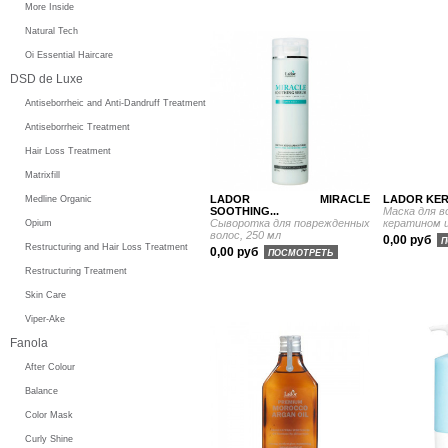
More Inside
Natural Tech
Oi Essential Haircare
DSD de Luxe
Antiseborrheic and Anti-Dandruff Treatment
Antiseborrheic Treatment
Hair Loss Treatment
Matrixfill
LADOR MIRACLE
LADOR KERA
Medline Organic
SOOTHING...
Маска для в
Сыворотка для поврежденных
кератином и
Opium
волос, 250 мл
0,00 руб
П
Restructuring and Hair Loss Treatment
0,00 руб
ПОСМОТРЕТЬ
Restructuring Treatment
Skin Care
Viper-Ake
Fanola
After Colour
Balance
Color Mask
Curly Shine