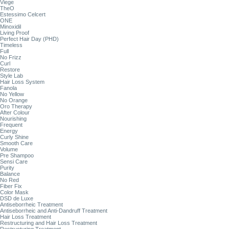
Viege
TheO
Estessimo Celcert
ONE
Minoxidil
Living Proof
Perfect Hair Day (PHD)
Timeless
Full
No Frizz
Curl
Restore
Style Lab
Hair Loss System
Fanola
No Yellow
No Orange
Oro Therapy
After Colour
Nourishing
Frequent
Energy
Curly Shine
Smooth Care
Volume
Pre Shampoo
Sensi Care
Purity
Balance
No Red
Fiber Fix
Color Mask
DSD de Luxe
Antiseborrheic Treatment
Antiseborrheic and Anti-Dandruff Treatment
Hair Loss Treatment
Restructuring and Hair Loss Treatment