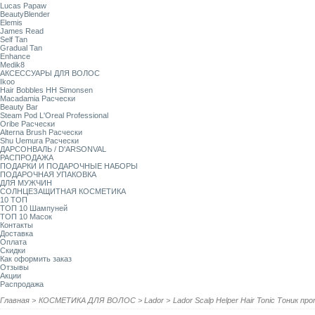
Lucas Papaw
BeautyBlender
Elemis
James Read
Self Tan
Gradual Tan
Enhance
Medik8
АКСЕССУАРЫ ДЛЯ ВОЛОС
Ikoo
Hair Bobbles HH Simonsen
Macadamia Расчески
Beauty Bar
Steam Pod L'Oreal Professional
Oribe Расчески
Alterna Brush Расчески
Shu Uemura Расчески
ДАРСОНВАЛЬ / D'ARSONVAL
РАСПРОДАЖА
ПОДАРКИ И ПОДАРОЧНЫЕ НАБОРЫ
ПОДАРОЧНАЯ УПАКОВКА
ДЛЯ МУЖЧИН
СОЛНЦЕЗАЩИТНАЯ КОСМЕТИКА
10 ТОП
ТОП 10 Шампуней
ТОП 10 Масок
Контакты
Доставка
Оплата
Скидки
Как оформить заказ
Отзывы
Акции
Распродажа
Главная
>
КОСМЕТИКА ДЛЯ ВОЛОС
>
Lador
>
Lador Scalp Helper Hair Tonic Тоник п