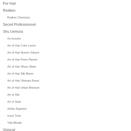
Pur Hair
Redken
Redken Chemistry
Secret Professionnel
Shu Uemura
Accessoire
Art of Hair Color Lustre
Art of Hair Muroto Volume
Art of Hair Prime Plenish
Art of Hair Shusu Sleek
Art of Hair Silk Bloom
Art of Hair Ultimate Reset
Art of Hair Urban Moisture
Art of Oils
Art of Style
Ashita Supreme
Izumi Tonic
Yūbi Blonde
Viviscal