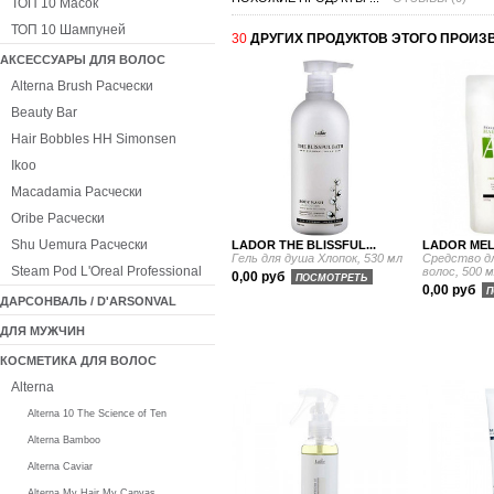
ТОП 10 Масок
ТОП 10 Шампуней
30
ДРУГИХ ПРОДУКТОВ ЭТОГО ПРОИЗ
АКСЕССУАРЫ ДЛЯ ВОЛОС
Alterna Brush Расчески
Beauty Bar
Hair Bobbles HH Simonsen
Ikoo
Macadamia Расчески
Oribe Расчески
Shu Uemura Расчески
LADOR THE BLISSFUL...
LADOR MEL
Гель для душа Хлопок, 530 мл
Средство д
Steam Pod L'Oreal Professional
волос, 500 
0,00 руб
ПОСМОТРЕТЬ
0,00 руб
П
ДАРСОНВАЛЬ / D'ARSONVAL
ДЛЯ МУЖЧИН
КОСМЕТИКА ДЛЯ ВОЛОС
Alterna
Alterna 10 The Science of Ten
Alterna Bamboo
Alterna Caviar
Alterna My Hair My Canvas