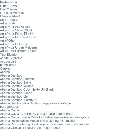
Professional
Gifts & Sets
Curl Manifesto
Genesis Homme
Chroma Absolu
Shu Uemura
Art of Style
Art of Hair Silk Bloom
Art of Hair Shusu Sleek
Art of Hair Prime Plenish
Art of Hair Muroto Volume
Art of Oils
Art of Hair Color Lustre
Art of Hair Urban Moisture
Art of Hair Ultimate Reset
Yūbi Blonde
Ashita Supreme
Accessoire
Izumi Tonic
Olaplex
Alterna
Alterna Bamboo
Alterna Bamboo Smooth
Alterna Bamboo Shine
Alterna Bamboo Volume
Alterna Bamboo Color Hold+ UV Shield
Alterna Bamboo Beach
Alterna Bamboo Men
Alterna Bamboo Шампуни
Alterna Bamboo Gifts & Sets Подарочные наборы
Распродажа
Alterna Caviar
Alterna Caviar Anti-Frizz Для разглаживания волос
Alterna Caviar Infinite Color Hold Максимальная защита цвета
Alterna Replenishing Moisture Увлажнение и Питание
Alterna Restructuring Bond Repair Тотальное Восстановление
Alterna Clinical Densifying Лечебная Линия