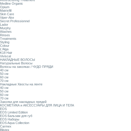
Restructuring Treatment
Medline Organic
Opium
Matrixfill
Skin Care
Viper-Ake
Secret Professionnel
Lador
Murphy
Washes
Rinses
Treatments
Styling
Colour
L'Alga
K18 Hair
Viviscal
НАКЛАДНЫЕ ВОЛОСЫ
Натуральные Волосы
Волосы на заколках / ЧУДО ПРЯДИ
40 см
50 см
60 см
70 см
Накладные Хвосты на ленте
40 см
50 см
60 см
70 см
Заколки для накладных прядей
КОСМЕТИКА и АКСЕССУАРЫ ДЛЯ ЛИЦА И ТЕЛА
EOS
EOS Limited Edition
EOS Бальзам для губ
EOS Наборы
EOS Aqua Collection
Carmex
Blistex