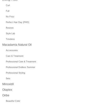
Curl
Full
No Frizz
Perfect Hair Day (PHD)
Restore
Style Lab
Timeless
Macadamia Natural Oil
Accessories
Care & Treatment
Professional Care & Treatment
Professional Endless Summer
Professional Styling
Sets
Minoxidil
Olaplex
Oribe
Beautiful Color