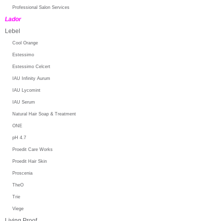
Professional Salon Services
Lador
Lebel
Cool Orange
Estessimo
Estessimo Celcert
IAU Infinity Aurum
IAU Lycomint
IAU Serum
Natural Hair Soap & Treatment
ONE
pH 4.7
Proedit Care Works
Proedit Hair Skin
Proscenia
TheO
Trie
Viege
Living Proof