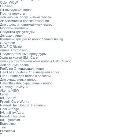
Color WOW
O’Rising
От выпадения волос
Против перхоти
Для жирных волос и кожи головы
AHA комплекс против старения
Для сухих и повреждённых волос
Морской комплекс
Средства для укладки
Детская линия
Комплекс для роста волос StaminOrising
G System
5 ALF-ORising
Линия ArgORising
Предварительные процедуры
Уход за кожей Skin Care
Для чувствительной кожи головы CalmOrising
Для объема волос
Purifying Очищающая линия
Hair Loss System От выпадения волос
Luce Линия для волос с золотом
Для окрашенных волос
Helianthi's Для окрашенных волос
O’Rising Шампунь
Alterna NEW
Lebel
IAU Serum
Proedit Care Works
Natural Hair Soap & Treatment
Cool Orange
IAU Infinity Aurum
Proedit Hair Skin
IAU Lycomint
Estessimo
Trie
Proscenia
7