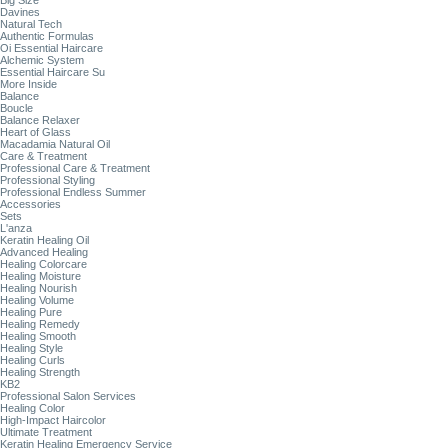
Big Size
Davines
Natural Tech
Authentic Formulas
Oi Essential Haircare
Alchemic System
Essential Haircare Su
More Inside
Balance
Boucle
Balance Relaxer
Heart of Glass
Macadamia Natural Oil
Care & Treatment
Professional Care & Treatment
Professional Styling
Professional Endless Summer
Accessories
Sets
L'anza
Keratin Healing Oil
Advanced Healing
Healing Colorcare
Healing Moisture
Healing Nourish
Healing Volume
Healing Pure
Healing Remedy
Healing Smooth
Healing Style
Healing Curls
Healing Strength
KB2
Professional Salon Services
Healing Color
High-Impact Haircolor
Ultimate Treatment
Keratin Healing Emergency Service