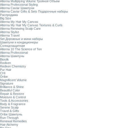
Alterna Multiplying Volume Тройной Объем
Alterna Professional Styling
Alterna Caviar Шампуни
Alterna Caviar Gifts & Sets Подарочные наборы
Распродажа
Big Size
Alterna My Hair My Canvas
Alterna My Hair My Canvas Textures & Curls
Alterna Renewing Scalp Care
Alterna Stylist
Alterna Travel
Set Дорожные и мини наборы
Шампуни и кондиционеры
Солнцезащитная
Alterna 10 The Science of Ten
Alterna Professional
Alterna Шампунь
Biosilk
Redken
Redken Chemistry
Pur Hair
CHI
Oribe
Magnificent Volume
Signature
Brilliance & Shine
Beautiful Color
Repair & Restore
Moisture & Control
Tools & Accessories
Body & Fragrance
Serene Scalp
Travel & Gifts
Oribe Шампунь
Run-Through
Renewal Remedies
Hair Alchemy