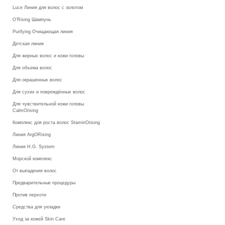
Luce Линия для волос с золотом
O’Rising Шампунь
Purifying Очищающая линия
Детская линия
Для жирных волос и кожи головы
Для объема волос
Для окрашенных волос
Для сухих и повреждённых волос
Для чувствительной кожи головы
CalmOrising
Комплекс для роста волос StaminOrising
Линия ArgORising
Линия H.G. System
Морской комплекс
От выпадения волос
Предварительные процедуры
Против перхоти
Средства для укладки
Уход за кожей Skin Care