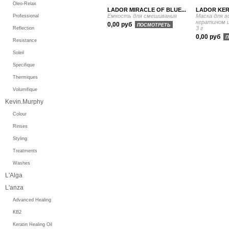
Oleo-Relax
LADOR MIRACLE OF BLUE...
LADOR KERA
Емкость для смешивания
Маска для в
Professional
кератином и
0,00 руб
ПОСМОТРЕТЬ
3 г
Reflection
0,00 руб
П
Resistance
Soleil
Specifique
Thermiques
Volumifique
Kevin.Murphy
Colour
Rinses
Styling
Treatments
Washes
L'Alga
L'anza
Advanced Healing
KB2
Keratin Healing Oil