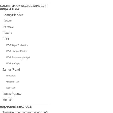
КОСМЕТИКА и АКСЕССУАРЫ ДЛЯ
ЛИЦА И ТЕЛА
BeautyBlender
Blistex
Carmex
Elemis
EOS
EOS Aqua Collection
EOS Limited Edition
EOS Бальзам для губ
EOS Наборы
James Read
Enhance
Gradual Tan
Self Tan
Lucas Papaw
Medik8
НАКЛАДНЫЕ ВОЛОСЫ
Заколки для накладных прядей