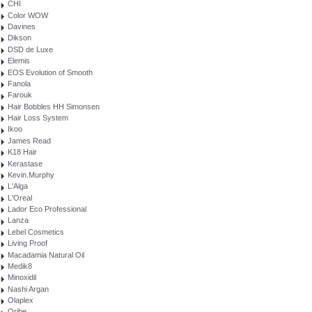
CHI
Color WOW
Davines
Dikson
DSD de Luxe
Elemis
EOS Evolution of Smooth
Fanola
Farouk
Hair Bobbles HH Simonsen
Hair Loss System
Ikoo
James Read
K18 Hair
Kerastase
Kevin.Murphy
L'Alga
L'Oreal
Lador Eco Professional
Lanza
Lebel Cosmetics
Living Proof
Macadamia Natural Oil
Medik8
Minoxidil
Nashi Argan
Olaplex
Oribe