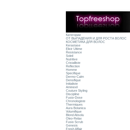
Категории
ОТ ВЫПАДЕНИЯ И ДЛЯ РОСТА ВОЛОС
КОСМЕТИКА ДЛЯ ВОЛОС
Kerastase
Elixir Ultime
Resistance
Soleil
Nutritive
Cristalliste
Reflection
Homme
Specifique
Dermo-Calm
Densifique
Initialiste
Aminexil
Couture Styling
Discipline
Fusio-Dose
Chronologiste
Thermiques
Aura Botanica
Volumifique
Blond Absolu
Oleo-Relax
Fusio Scrub
Genesis
Fresh Affair