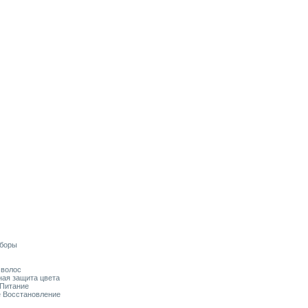
аборы
я волос
ьная защита цвета
 Питание
ое Восстановление