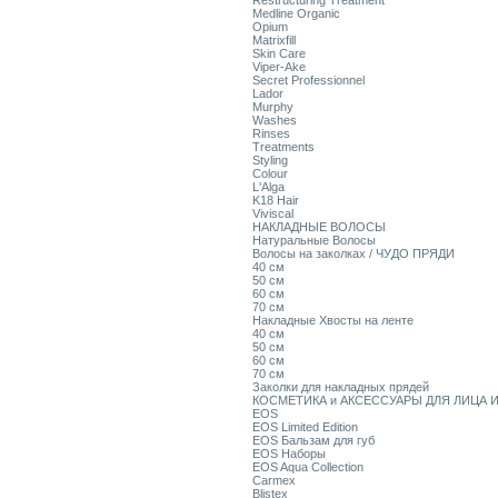
Restructuring Treatment
Medline Organic
Opium
Matrixfill
Skin Care
Viper-Ake
Secret Professionnel
Lador
Murphy
Washes
Rinses
Treatments
Styling
Colour
L'Alga
K18 Hair
Viviscal
НАКЛАДНЫЕ ВОЛОСЫ
Натуральные Волосы
Волосы на заколках / ЧУДО ПРЯДИ
40 см
50 см
60 см
70 см
Накладные Хвосты на ленте
40 см
50 см
60 см
70 см
Заколки для накладных прядей
КОСМЕТИКА и АКСЕССУАРЫ ДЛЯ ЛИЦА И
EOS
EOS Limited Edition
EOS Бальзам для губ
EOS Наборы
EOS Aqua Collection
Carmex
Blistex