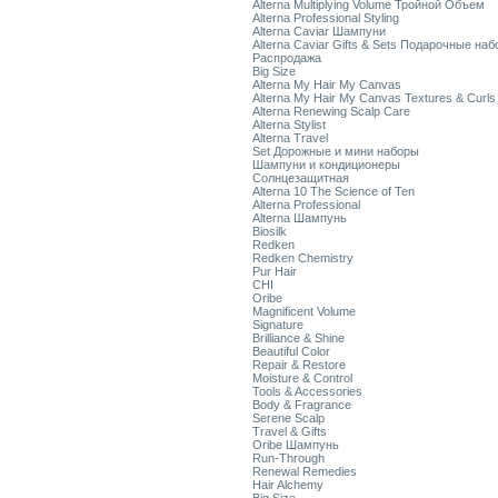
Alterna Multiplying Volume Тройной Объем
Alterna Professional Styling
Alterna Caviar Шампуни
Alterna Caviar Gifts & Sets Подарочные на
Распродажа
Big Size
Alterna My Hair My Canvas
Alterna My Hair My Canvas Textures & Curls
Alterna Renewing Scalp Care
Alterna Stylist
Alterna Travel
Set Дорожные и мини наборы
Шампуни и кондиционеры
Солнцезащитная
Alterna 10 The Science of Ten
Alterna Professional
Alterna Шампунь
Biosilk
Redken
Redken Chemistry
Pur Hair
CHI
Oribe
Magnificent Volume
Signature
Brilliance & Shine
Beautiful Color
Repair & Restore
Moisture & Control
Tools & Accessories
Body & Fragrance
Serene Scalp
Travel & Gifts
Oribe Шампунь
Run-Through
Renewal Remedies
Hair Alchemy