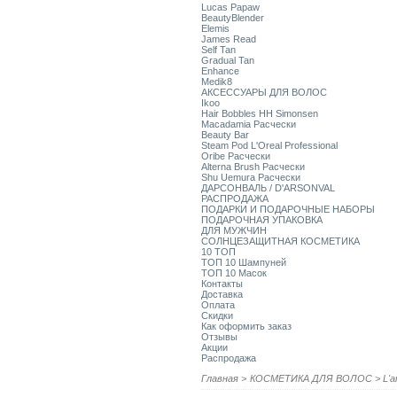
Lucas Papaw
BeautyBlender
Elemis
James Read
Self Tan
Gradual Tan
Enhance
Medik8
АКСЕССУАРЫ ДЛЯ ВОЛОС
Ikoo
Hair Bobbles HH Simonsen
Macadamia Расчески
Beauty Bar
Steam Pod L'Oreal Professional
Oribe Расчески
Alterna Brush Расчески
Shu Uemura Расчески
ДАРСОНВАЛЬ / D'ARSONVAL
РАСПРОДАЖА
ПОДАРКИ И ПОДАРОЧНЫЕ НАБОРЫ
ПОДАРОЧНАЯ УПАКОВКА
ДЛЯ МУЖЧИН
СОЛНЦЕЗАЩИТНАЯ КОСМЕТИКА
10 ТОП
ТОП 10 Шампуней
ТОП 10 Масок
Контакты
Доставка
Оплата
Скидки
Как оформить заказ
Отзывы
Акции
Распродажа
Главная
>
КОСМЕТИКА ДЛЯ ВОЛОС
>
L'