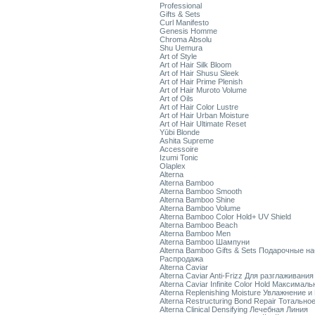
Professional
Gifts & Sets
Curl Manifesto
Genesis Homme
Chroma Absolu
Shu Uemura
Art of Style
Art of Hair Silk Bloom
Art of Hair Shusu Sleek
Art of Hair Prime Plenish
Art of Hair Muroto Volume
Art of Oils
Art of Hair Color Lustre
Art of Hair Urban Moisture
Art of Hair Ultimate Reset
Yūbi Blonde
Ashita Supreme
Accessoire
Izumi Tonic
Olaplex
Alterna
Alterna Bamboo
Alterna Bamboo Smooth
Alterna Bamboo Shine
Alterna Bamboo Volume
Alterna Bamboo Color Hold+ UV Shield
Alterna Bamboo Beach
Alterna Bamboo Men
Alterna Bamboo Шампуни
Alterna Bamboo Gifts & Sets Подарочные н
Распродажа
Alterna Caviar
Alterna Caviar Anti-Frizz Для разглаживани
Alterna Caviar Infinite Color Hold Максимал
Alterna Replenishing Moisture Увлажнение и
Alterna Restructuring Bond Repair Тотальн
Alterna Clinical Densifying Лечебная Линия