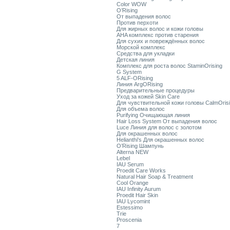
Color WOW
O’Rising
От выпадения волос
Против перхоти
Для жирных волос и кожи головы
AHA комплекс против старения
Для сухих и повреждённых волос
Морской комплекс
Средства для укладки
Детская линия
Комплекс для роста волос StaminOrising
G System
5 ALF-ORising
Линия ArgORising
Предварительные процедуры
Уход за кожей Skin Care
Для чувствительной кожи головы CalmOris
Для объема волос
Purifying Очищающая линия
Hair Loss System От выпадения волос
Luce Линия для волос с золотом
Для окрашенных волос
Helianthi's Для окрашенных волос
O’Rising Шампунь
Alterna NEW
Lebel
IAU Serum
Proedit Care Works
Natural Hair Soap & Treatment
Cool Orange
IAU Infinity Aurum
Proedit Hair Skin
IAU Lycomint
Estessimo
Trie
Proscenia
7