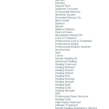
Big Size
Davines
Natural Tech
Authentic Formulas
Oi Essential Haircare
Alchemic System
Essential Haircare Su
More Inside
Balance
Boucle
Balance Relaxer
Heart of Glass
Macadamia Natural Oil
Care & Treatment
Professional Care & Treatment
Professional Styling
Professional Endless Summer
Accessories
Sets
L'anza
Keratin Healing Oil
Advanced Healing
Healing Colorcare
Healing Moisture
Healing Nourish
Healing Volume
Healing Pure
Healing Remedy
Healing Smooth
Healing Style
Healing Curls
Healing Strength
KB2
Professional Salon Services
Healing Color
High-Impact Haircolor
Ultimate Treatment
Keratin Healing Emergency Service