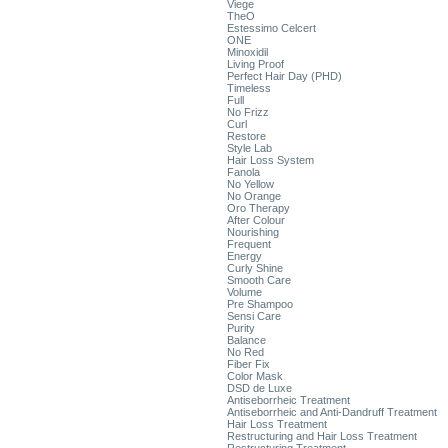
Viege
TheO
Estessimo Celcert
ONE
Minoxidil
Living Proof
Perfect Hair Day (PHD)
Timeless
Full
No Frizz
Curl
Restore
Style Lab
Hair Loss System
Fanola
No Yellow
No Orange
Oro Therapy
After Colour
Nourishing
Frequent
Energy
Curly Shine
Smooth Care
Volume
Pre Shampoo
Sensi Care
Purity
Balance
No Red
Fiber Fix
Color Mask
DSD de Luxe
Antiseborrheic Treatment
Antiseborrheic and Anti-Dandruff Treatment
Hair Loss Treatment
Restructuring and Hair Loss Treatment