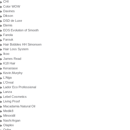
CHI
Color WOW
Davines
Dikson
DSD de Luxe
Elemis
EOS Evolution of Smooth
Fanola
Farouk
Hair Bobbles HH Simonsen
Hair Loss System
Ikoo
James Read
K18 Hair
Kerastase
Kevin.Murphy
L'Alga
L'Oreal
Lador Eco Professional
Lanza
Lebel Cosmetics
Living Proof
Macadamia Natural Oil
Medik8
Minoxidil
Nashi Argan
Olaplex
Oribe