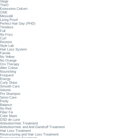
Viege
TheO
Estessimo Celcert
ONE
Minoxidil
Living Proof
Perfect Hair Day (PHD)
Timeless
Full
No Frizz
Curl
Restore
Style Lab
Hair Loss System
Fanola
No Yellow
No Orange
Oro Therapy
After Colour
Nourishing
Frequent
Energy
Curly Shine
Smooth Care
Volume
Pre Shampoo
Sensi Care
Purity
Balance
No Red
Fiber Fix
Color Mask
DSD de Luxe
Antiseborrheic Treatment
Antiseborrheic and Anti-Dandruff Treatment
Hair Loss Treatment
Restructuring and Hair Loss Treatment