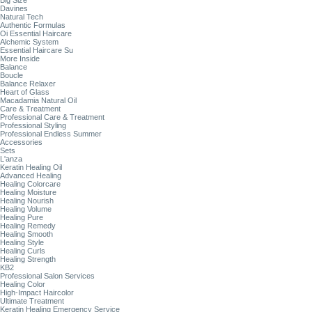
Big Size
Davines
Natural Tech
Authentic Formulas
Oi Essential Haircare
Alchemic System
Essential Haircare Su
More Inside
Balance
Boucle
Balance Relaxer
Heart of Glass
Macadamia Natural Oil
Care & Treatment
Professional Care & Treatment
Professional Styling
Professional Endless Summer
Accessories
Sets
L'anza
Keratin Healing Oil
Advanced Healing
Healing Colorcare
Healing Moisture
Healing Nourish
Healing Volume
Healing Pure
Healing Remedy
Healing Smooth
Healing Style
Healing Curls
Healing Strength
KB2
Professional Salon Services
Healing Color
High-Impact Haircolor
Ultimate Treatment
Keratin Healing Emergency Service