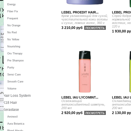
Energy
Fiber Fix
LEBEL PROEDIT HAIR...
LEBEL PROE
Крем увлажняющий для сухой,
Спрей бодр
Frequent
чувствительной кожи головы
нормальной 
и сухих, ломких волос, 360 г
жестких, не
No Orange
120 г
3 210,00 руб
ПОСМОТРЕТЬ
1 930,00 р
No Red
No Yellow
Nourishing
Oro Therapy
Pre Shampoo
Purity
Sensi Care
Smooth Care
Volume
Hair Loss System
LEBEL IAU LYCOMINT...
LEBEL IAU 
Освежающий
Охлаждающ
K18 Hair
антиоксидантный шампунь,
антиоксида
200 мл
200 мл
Kerastase
2 920,00 руб
2 130,00 р
ПОСМОТРЕТЬ
Aminexil
Aura Botanica
Blond Absolu