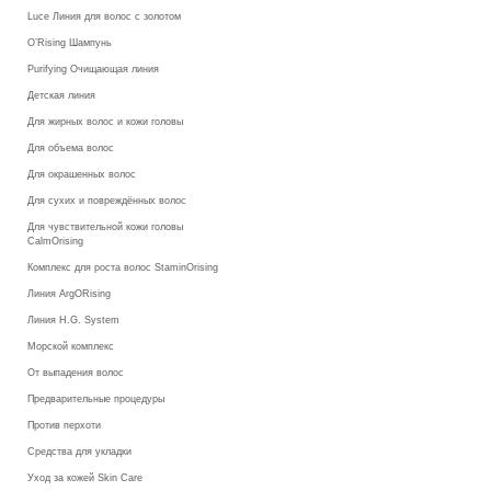
Luce Линия для волос с золотом
O’Rising Шампунь
Purifying Очищающая линия
Детская линия
Для жирных волос и кожи головы
Для объема волос
Для окрашенных волос
Для сухих и повреждённых волос
Для чувствительной кожи головы
CalmOrising
Комплекс для роста волос StaminOrising
Линия ArgORising
Линия H.G. System
Морской комплекс
От выпадения волос
Предварительные процедуры
Против перхоти
Средства для укладки
Уход за кожей Skin Care