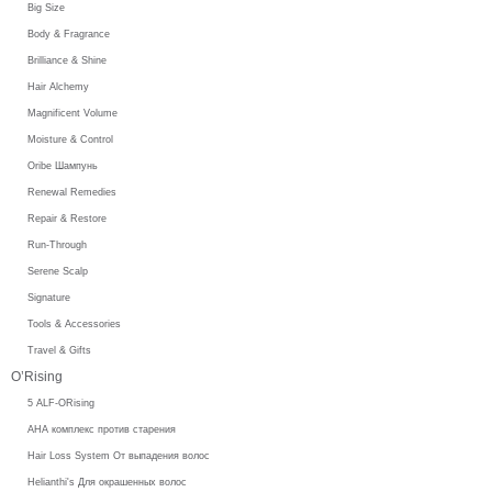
Big Size
Body & Fragrance
Brilliance & Shine
Hair Alchemy
Magnificent Volume
Moisture & Control
Oribe Шампунь
Renewal Remedies
Repair & Restore
Run-Through
Serene Scalp
Signature
Tools & Accessories
Travel & Gifts
O’Rising
5 ALF-ORising
AHA комплекс против старения
Hair Loss System От выпадения волос
Helianthi's Для окрашенных волос