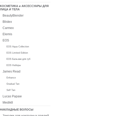
КОСМЕТИКА и АКСЕССУАРЫ ДЛЯ
ЛИЦА И ТЕЛА
BeautyBlender
Blistex
Carmex
Elemis
EOS
EOS Aqua Collection
EOS Limited Edition
EOS Бальзам для губ
EOS Наборы
James Read
Enhance
Gradual Tan
Self Tan
Lucas Papaw
Medik8
НАКЛАДНЫЕ ВОЛОСЫ
Заколки для накладных прядей