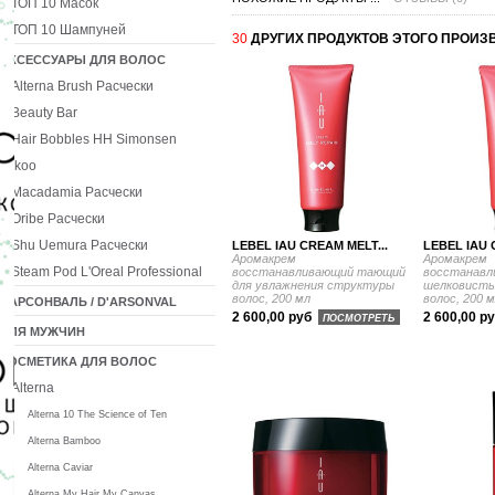
ТОП 10 Масок
ТОП 10 Шампуней
30
ДРУГИХ ПРОДУКТОВ ЭТОГО ПРОИЗ
АКСЕССУАРЫ ДЛЯ ВОЛОС
Alterna Brush Расчески
Beauty Bar
Hair Bobbles HH Simonsen
Ikoo
Macadamia Расчески
Oribe Расчески
Shu Uemura Расчески
LEBEL IAU CREAM MELT...
LEBEL IAU 
Аромакрем
Аромакрем
Steam Pod L'Oreal Professional
восстанавливающий тающий
восстанавл
для увлажнения структуры
шелковисты
волос, 200 мл
волос, 200 
ДАРСОНВАЛЬ / D'ARSONVAL
2 600,00 руб
2 600,00 р
ПОСМОТРЕТЬ
ДЛЯ МУЖЧИН
КОСМЕТИКА ДЛЯ ВОЛОС
Alterna
Alterna 10 The Science of Ten
Alterna Bamboo
Alterna Caviar
Alterna My Hair My Canvas