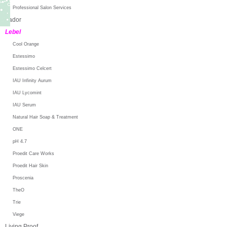
Professional Salon Services
Lador
Lebel
Cool Orange
Estessimo
Estessimo Celcert
IAU Infinity Aurum
IAU Lycomint
IAU Serum
Natural Hair Soap & Treatment
ONE
pH 4.7
Proedit Care Works
Proedit Hair Skin
Proscenia
TheO
Trie
Viege
Living Proof