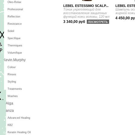
Oleo-Relax
LEBEL ESTESSIMO SCALP...
LEBEL ESTE
Тоник укрепляющий для
Шампунь ос
Professional
восстановления защитных
жирной кожи
функций кожи головы, 120 мл
Reflection
4 450,00 р
3 340,00 руб
ПОСМОТРЕТЬ
Resistance
Soleil
Specifique
Thermiques
Volumifique
Kevin.Murphy
Colour
Rinses
Styling
Treatments
Washes
L'Alga
L'anza
Advanced Healing
KB2
Keratin Healing Oil