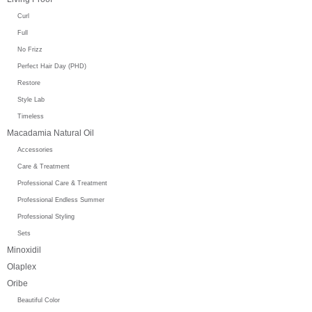
Curl
Full
No Frizz
Perfect Hair Day (PHD)
Restore
Style Lab
Timeless
Macadamia Natural Oil
Accessories
Care & Treatment
Professional Care & Treatment
Professional Endless Summer
Professional Styling
Sets
Minoxidil
Olaplex
Oribe
Beautiful Color