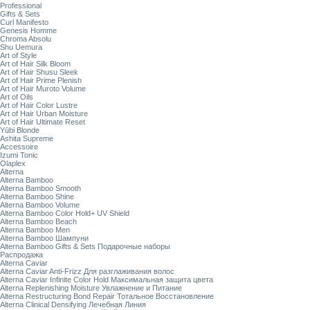
Professional
Gifts & Sets
Curl Manifesto
Genesis Homme
Chroma Absolu
Shu Uemura
Art of Style
Art of Hair Silk Bloom
Art of Hair Shusu Sleek
Art of Hair Prime Plenish
Art of Hair Muroto Volume
Art of Oils
Art of Hair Color Lustre
Art of Hair Urban Moisture
Art of Hair Ultimate Reset
Yūbi Blonde
Ashita Supreme
Accessoire
Izumi Tonic
Olaplex
Alterna
Alterna Bamboo
Alterna Bamboo Smooth
Alterna Bamboo Shine
Alterna Bamboo Volume
Alterna Bamboo Color Hold+ UV Shield
Alterna Bamboo Beach
Alterna Bamboo Men
Alterna Bamboo Шампуни
Alterna Bamboo Gifts & Sets Подарочные наборы
Распродажа
Alterna Caviar
Alterna Caviar Anti-Frizz Для разглаживания волос
Alterna Caviar Infinite Color Hold Максимальная защита цвета
Alterna Replenishing Moisture Увлажнение и Питание
Alterna Restructuring Bond Repair Тотальное Восстановление
Alterna Clinical Densifying Лечебная Линия