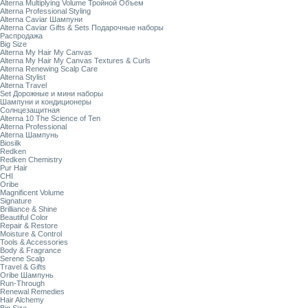
Alterna Multiplying Volume Тройной Объем
Alterna Professional Styling
Alterna Caviar Шампуни
Alterna Caviar Gifts & Sets Подарочные наборы
Распродажа
Big Size
Alterna My Hair My Canvas
Alterna My Hair My Canvas Textures & Curls
Alterna Renewing Scalp Care
Alterna Stylist
Alterna Travel
Set Дорожные и мини наборы
Шампуни и кондиционеры
Солнцезащитная
Alterna 10 The Science of Ten
Alterna Professional
Alterna Шампунь
Biosilk
Redken
Redken Chemistry
Pur Hair
CHI
Oribe
Magnificent Volume
Signature
Brilliance & Shine
Beautiful Color
Repair & Restore
Moisture & Control
Tools & Accessories
Body & Fragrance
Serene Scalp
Travel & Gifts
Oribe Шампунь
Run-Through
Renewal Remedies
Hair Alchemy