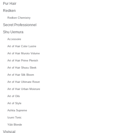
Pur Hair
Redken
Redken Chemistry
Secret Professionnel
Shu Uemura
Accessoire
Art of Hair Color Lustre
Art of Hair Muroto Volume
Art of Hair Prime Plenish
Art of Hair Shusu Sleek
Art of Hair Silk Bloom
Art of Hair Ultimate Reset
Art of Hair Urban Moisture
Art of Oils
Art of Style
Ashita Supreme
Izumi Tonic
Yūbi Blonde
Viviscal