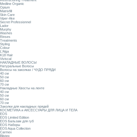
Restructuring Treatment
Medline Organic
Opium
Matrixfill
Skin Care
Viper-Ake
Secret Professionnel
Lador
Murphy
Washes
Rinses
Treatments
Styling
Colour
L'Alga
K18 Hair
Viviscal
НАКЛАДНЫЕ ВОЛОСЫ
Натуральные Волосы
Волосы на заколках / ЧУДО ПРЯДИ
40 см
50 см
60 см
70 см
Накладные Хвосты на ленте
40 см
50 см
60 см
70 см
Заколки для накладных прядей
КОСМЕТИКА и АКСЕССУАРЫ ДЛЯ ЛИЦА И ТЕЛА
EOS
EOS Limited Edition
EOS Бальзам для губ
EOS Наборы
EOS Aqua Collection
Carmex
Blistex