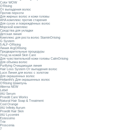
Color WOW
O’Rising
От выпадения волос
Против перхоти
Для жирных волос и кожи головы
AHA комплекс против старения
Для сухих и повреждённых волос
Морской комплекс
Средства для укладки
Детская линия
Комплекс для роста волос StaminOrising
G System
5 ALF-ORising
Линия ArgORising
Предварительные процедуры
Уход за кожей Skin Care
Для чувствительной кожи головы CalmOrising
Для объема волос
Purifying Очищающая линия
Hair Loss System От выпадения волос
Luce Линия для волос с золотом
Для окрашенных волос
Helianthi's Для окрашенных волос
O’Rising Шампунь
Alterna NEW
Lebel
IAU Serum
Proedit Care Works
Natural Hair Soap & Treatment
Cool Orange
IAU Infinity Aurum
Proedit Hair Skin
IAU Lycomint
Estessimo
Trie
Proscenia
7