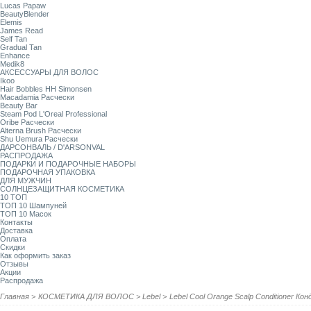
Lucas Papaw
BeautyBlender
Elemis
James Read
Self Tan
Gradual Tan
Enhance
Medik8
АКСЕССУАРЫ ДЛЯ ВОЛОС
Ikoo
Hair Bobbles HH Simonsen
Macadamia Расчески
Beauty Bar
Steam Pod L'Oreal Professional
Oribe Расчески
Alterna Brush Расчески
Shu Uemura Расчески
ДАРСОНВАЛЬ / D'ARSONVAL
РАСПРОДАЖА
ПОДАРКИ И ПОДАРОЧНЫЕ НАБОРЫ
ПОДАРОЧНАЯ УПАКОВКА
ДЛЯ МУЖЧИН
СОЛНЦЕЗАЩИТНАЯ КОСМЕТИКА
10 ТОП
ТОП 10 Шампуней
ТОП 10 Масок
Контакты
Доставка
Оплата
Скидки
Как оформить заказ
Отзывы
Акции
Распродажа
Главная
>
КОСМЕТИКА ДЛЯ ВОЛОС
>
Lebel
>
Lebel Cool Orange Scalp Conditioner К