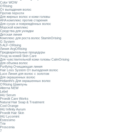
Color WOW
O’Rising
От выпадения волос
Против перхоти
Для жирных волос и кожи головы
AHA комплекс против старения
Для сухих и повреждённых волос
Морской комплекс
Средства для укладки
Детская линия
Комплекс для роста волос StaminOrising
G System
5 ALF-ORising
Линия ArgORising
Предварительные процедуры
Уход за кожей Skin Care
Для чувствительной кожи головы CalmOrising
Для объема волос
Purifying Очищающая линия
Hair Loss System От выпадения волос
Luce Линия для волос с золотом
Для окрашенных волос
Helianthi's Для окрашенных волос
O’Rising Шампунь
Alterna NEW
Lebel
IAU Serum
Proedit Care Works
Natural Hair Soap & Treatment
Cool Orange
IAU Infinity Aurum
Proedit Hair Skin
IAU Lycomint
Estessimo
Trie
Proscenia
7