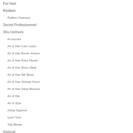
Pur Hair
Redken
Redken Chemistry
Secret Professionnel
Shu Uemura
Accessoire
Art of Hair Color Lustre
Art of Hair Muroto Volume
Art of Hair Prime Plenish
Art of Hair Shusu Sleek
Art of Hair Silk Bloom
Art of Hair Ultimate Reset
Art of Hair Urban Moisture
Art of Oils
Art of Style
Ashita Supreme
Izumi Tonic
Yūbi Blonde
Viviscal