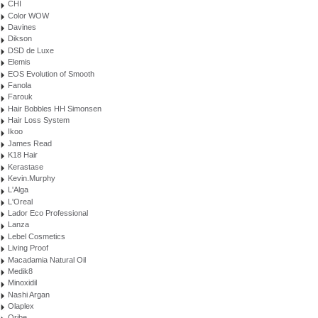
CHI
Color WOW
Davines
Dikson
DSD de Luxe
Elemis
EOS Evolution of Smooth
Fanola
Farouk
Hair Bobbles HH Simonsen
Hair Loss System
Ikoo
James Read
K18 Hair
Kerastase
Kevin.Murphy
L'Alga
L'Oreal
Lador Eco Professional
Lanza
Lebel Cosmetics
Living Proof
Macadamia Natural Oil
Medik8
Minoxidil
Nashi Argan
Olaplex
Oribe