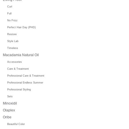
Curl
Full
No Frizz
Perfect Hair Day (PHD)
Restore
Style Lab
Timeless
Macadamia Natural Oil
Accessories
Care & Treatment
Professional Care & Treatment
Professional Endless Summer
Professional Styling
Sets
Minoxidil
Olaplex
Oribe
Beautiful Color