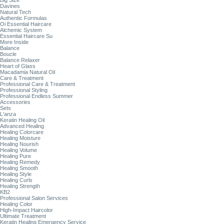
Big Size
Davines
Natural Tech
Authentic Formulas
Oi Essential Haircare
Alchemic System
Essential Haircare Su
More Inside
Balance
Boucle
Balance Relaxer
Heart of Glass
Macadamia Natural Oil
Care & Treatment
Professional Care & Treatment
Professional Styling
Professional Endless Summer
Accessories
Sets
L'anza
Keratin Healing Oil
Advanced Healing
Healing Colorcare
Healing Moisture
Healing Nourish
Healing Volume
Healing Pure
Healing Remedy
Healing Smooth
Healing Style
Healing Curls
Healing Strength
KB2
Professional Salon Services
Healing Color
High-Impact Haircolor
Ultimate Treatment
Keratin Healing Emergency Service