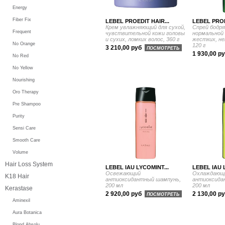
Energy
Fiber Fix
LEBEL PROEDIT HAIR...
LEBEL PROE
Крем увлажняющий для сухой,
Спрей бодр
Frequent
чувствительной кожи головы
нормальной 
и сухих, ломких волос, 360 г
жестких, не
No Orange
120 г
3 210,00 руб
ПОСМОТРЕТЬ
1 930,00 р
No Red
No Yellow
Nourishing
Oro Therapy
Pre Shampoo
Purity
Sensi Care
Smooth Care
Volume
Hair Loss System
LEBEL IAU LYCOMINT...
LEBEL IAU 
Освежающий
Охлаждающ
K18 Hair
антиоксидантный шампунь,
антиоксида
200 мл
200 мл
Kerastase
2 920,00 руб
2 130,00 р
ПОСМОТРЕТЬ
Aminexil
Aura Botanica
Blond Absolu