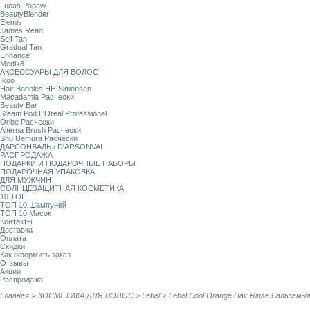
Lucas Papaw
BeautyBlender
Elemis
James Read
Self Tan
Gradual Tan
Enhance
Medik8
АКСЕССУАРЫ ДЛЯ ВОЛОС
Ikoo
Hair Bobbles HH Simonsen
Macadamia Расчески
Beauty Bar
Steam Pod L'Oreal Professional
Oribe Расчески
Alterna Brush Расчески
Shu Uemura Расчески
ДАРСОНВАЛЬ / D'ARSONVAL
РАСПРОДАЖА
ПОДАРКИ И ПОДАРОЧНЫЕ НАБОРЫ
ПОДАРОЧНАЯ УПАКОВКА
ДЛЯ МУЖЧИН
СОЛНЦЕЗАЩИТНАЯ КОСМЕТИКА
10 ТОП
ТОП 10 Шампуней
ТОП 10 Масок
Контакты
Доставка
Оплата
Скидки
Как оформить заказ
Отзывы
Акции
Распродажа
Главная
>
КОСМЕТИКА ДЛЯ ВОЛОС
>
Lebel
>
Lebel Cool Orange Hair Rinse Бальзам