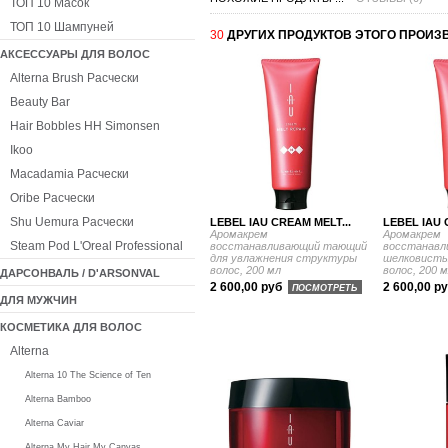
ТОП 10 Масок
ТОП 10 Шампуней
30
ДРУГИХ ПРОДУКТОВ ЭТОГО ПРОИЗ
АКСЕССУАРЫ ДЛЯ ВОЛОС
Alterna Brush Расчески
Beauty Bar
Hair Bobbles HH Simonsen
Ikoo
Macadamia Расчески
Oribe Расчески
Shu Uemura Расчески
LEBEL IAU CREAM MELT...
LEBEL IAU 
Аромакрем
Аромакрем
Steam Pod L'Oreal Professional
восстанавливающий тающий
восстанавл
для увлажнения структуры
шелковисты
волос, 200 мл
волос, 200 
ДАРСОНВАЛЬ / D'ARSONVAL
2 600,00 руб
2 600,00 р
ПОСМОТРЕТЬ
ДЛЯ МУЖЧИН
КОСМЕТИКА ДЛЯ ВОЛОС
Alterna
Alterna 10 The Science of Ten
Alterna Bamboo
Alterna Caviar
Alterna My Hair My Canvas