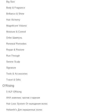
Big Size
Body & Fragrance
Brilliance & Shine
Hair Alchemy
Magnificent Volume
Moisture & Control
Oribe Шампунь
Renewal Remedies
Repair & Restore
Run-Through
Serene Scalp
Signature
Tools & Accessories
Travel & Gifts
O’Rising
5 ALF-ORising
AHA комплекс против старения
Hair Loss System От выпадения волос
Helianthi's Для окрашенных волос