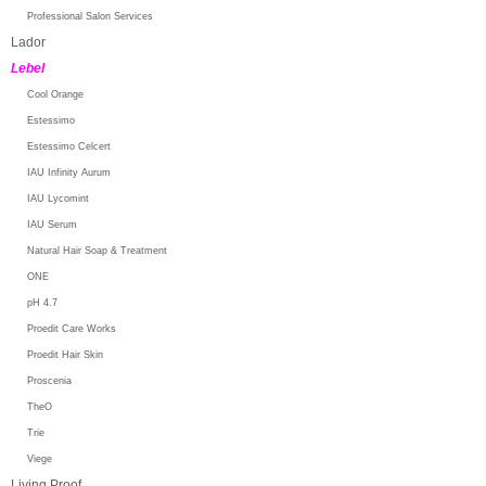
Professional Salon Services
Lador
Lebel
Cool Orange
Estessimo
Estessimo Celcert
IAU Infinity Aurum
IAU Lycomint
IAU Serum
Natural Hair Soap & Treatment
ONE
pH 4.7
Proedit Care Works
Proedit Hair Skin
Proscenia
TheO
Trie
Viege
Living Proof