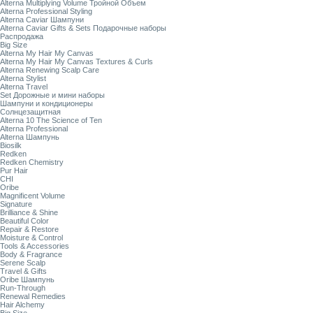
Alterna Multiplying Volume Тройной Объем
Alterna Professional Styling
Alterna Caviar Шампуни
Alterna Caviar Gifts & Sets Подарочные наборы
Распродажа
Big Size
Alterna My Hair My Canvas
Alterna My Hair My Canvas Textures & Curls
Alterna Renewing Scalp Care
Alterna Stylist
Alterna Travel
Set Дорожные и мини наборы
Шампуни и кондиционеры
Солнцезащитная
Alterna 10 The Science of Ten
Alterna Professional
Alterna Шампунь
Biosilk
Redken
Redken Chemistry
Pur Hair
CHI
Oribe
Magnificent Volume
Signature
Brilliance & Shine
Beautiful Color
Repair & Restore
Moisture & Control
Tools & Accessories
Body & Fragrance
Serene Scalp
Travel & Gifts
Oribe Шампунь
Run-Through
Renewal Remedies
Hair Alchemy