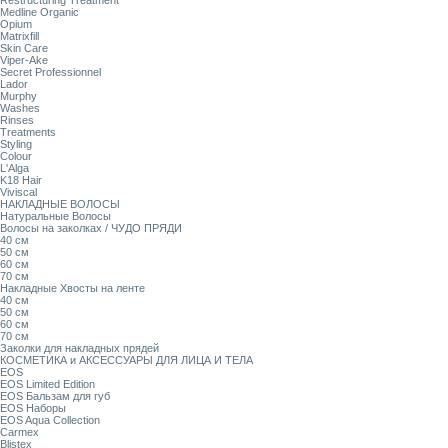
Restructuring Treatment
Medline Organic
Opium
Matrixfill
Skin Care
Viper-Ake
Secret Professionnel
Lador
Murphy
Washes
Rinses
Treatments
Styling
Colour
L'Alga
K18 Hair
Viviscal
НАКЛАДНЫЕ ВОЛОСЫ
Натуральные Волосы
Волосы на заколках / ЧУДО ПРЯДИ
40 см
50 см
60 см
70 см
Накладные Хвосты на ленте
40 см
50 см
60 см
70 см
Заколки для накладных прядей
КОСМЕТИКА и АКСЕССУАРЫ ДЛЯ ЛИЦА И ТЕЛА
EOS
EOS Limited Edition
EOS Бальзам для губ
EOS Наборы
EOS Aqua Collection
Carmex
Blistex