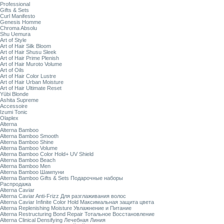
Professional
Gifts & Sets
Curl Manifesto
Genesis Homme
Chroma Absolu
Shu Uemura
Art of Style
Art of Hair Silk Bloom
Art of Hair Shusu Sleek
Art of Hair Prime Plenish
Art of Hair Muroto Volume
Art of Oils
Art of Hair Color Lustre
Art of Hair Urban Moisture
Art of Hair Ultimate Reset
Yūbi Blonde
Ashita Supreme
Accessoire
Izumi Tonic
Olaplex
Alterna
Alterna Bamboo
Alterna Bamboo Smooth
Alterna Bamboo Shine
Alterna Bamboo Volume
Alterna Bamboo Color Hold+ UV Shield
Alterna Bamboo Beach
Alterna Bamboo Men
Alterna Bamboo Шампуни
Alterna Bamboo Gifts & Sets Подарочные наборы
Распродажа
Alterna Caviar
Alterna Caviar Anti-Frizz Для разглаживания волос
Alterna Caviar Infinite Color Hold Максимальная защита цвета
Alterna Replenishing Moisture Увлажнение и Питание
Alterna Restructuring Bond Repair Тотальное Восстановление
Alterna Clinical Densifying Лечебная Линия