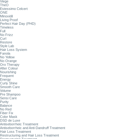
Viege
TheO
Estessimo Celcert
ONE
Minoxidil
Living Proof
Perfect Hair Day (PHD)
Timeless
Full
No Frizz
Curl
Restore
Style Lab
Hair Loss System
Fanola
No Yellow
No Orange
Oro Therapy
After Colour
Nourishing
Frequent
Energy
Curly Shine
Smooth Care
Volume
Pre Shampoo
Sensi Care
Purity
Balance
No Red
Fiber Fix
Color Mask
DSD de Luxe
Antiseborrheic Treatment
Antiseborrheic and Anti-Dandruff Treatment
Hair Loss Treatment
Restructuring and Hair Loss Treatment