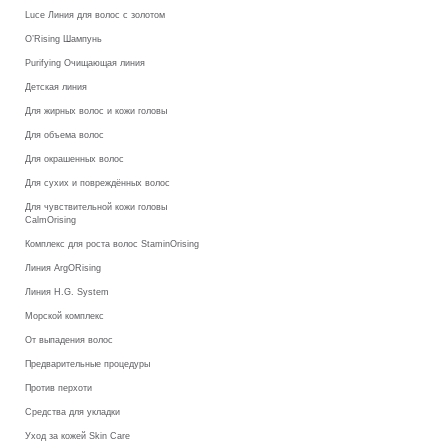
Luce Линия для волос с золотом
O’Rising Шампунь
Purifying Очищающая линия
Детская линия
Для жирных волос и кожи головы
Для объема волос
Для окрашенных волос
Для сухих и повреждённых волос
Для чувствительной кожи головы
CalmOrising
Комплекс для роста волос StaminOrising
Линия ArgORising
Линия H.G. System
Морской комплекс
От выпадения волос
Предварительные процедуры
Против перхоти
Средства для укладки
Уход за кожей Skin Care