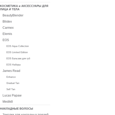
КОСМЕТИКА и АКСЕССУАРЫ ДЛЯ
ЛИЦА И ТЕЛА
BeautyBlender
Blistex
Carmex
Elemis
EOS
EOS Aqua Collection
EOS Limited Edition
EOS Бальзам для губ
EOS Наборы
James Read
Enhance
Gradual Tan
Self Tan
Lucas Papaw
Medik8
НАКЛАДНЫЕ ВОЛОСЫ
Заколки для накладных прядей