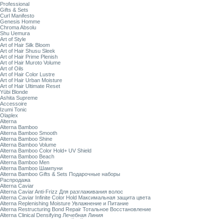
Professional
Gifts & Sets
Curl Manifesto
Genesis Homme
Chroma Absolu
Shu Uemura
Art of Style
Art of Hair Silk Bloom
Art of Hair Shusu Sleek
Art of Hair Prime Plenish
Art of Hair Muroto Volume
Art of Oils
Art of Hair Color Lustre
Art of Hair Urban Moisture
Art of Hair Ultimate Reset
Yūbi Blonde
Ashita Supreme
Accessoire
Izumi Tonic
Olaplex
Alterna
Alterna Bamboo
Alterna Bamboo Smooth
Alterna Bamboo Shine
Alterna Bamboo Volume
Alterna Bamboo Color Hold+ UV Shield
Alterna Bamboo Beach
Alterna Bamboo Men
Alterna Bamboo Шампуни
Alterna Bamboo Gifts & Sets Подарочные наборы
Распродажа
Alterna Caviar
Alterna Caviar Anti-Frizz Для разглаживания волос
Alterna Caviar Infinite Color Hold Максимальная защита цвета
Alterna Replenishing Moisture Увлажнение и Питание
Alterna Restructuring Bond Repair Тотальное Восстановление
Alterna Clinical Densifying Лечебная Линия