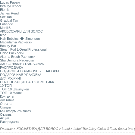
Lucas Papaw
BeautyBlender
Elemis
James Read
Self Tan
Gradual Tan
Enhance
Medik8
АКСЕССУАРЫ ДЛЯ ВОЛОС
Ikoo
Hair Bobbles HH Simonsen
Macadamia Расчески
Beauty Bar
Steam Pod L'Oreal Professional
Oribe Расчески
Alterna Brush Расчески
Shu Uemura Расчески
ДАРСОНВАЛЬ / D'ARSONVAL
РАСПРОДАЖА
ПОДАРКИ И ПОДАРОЧНЫЕ НАБОРЫ
ПОДАРОЧНАЯ УПАКОВКА
ДЛЯ МУЖЧИН
СОЛНЦЕЗАЩИТНАЯ КОСМЕТИКА
10 ТОП
ТОП 10 Шампуней
ТОП 10 Масок
Контакты
Доставка
Оплата
Скидки
Как оформить заказ
Отзывы
Акции
Распродажа
Главная
>
КОСМЕТИКА ДЛЯ ВОЛОС
>
Lebel
>
Lebel Trie Juicy Gelee 3 Гель-блеск для