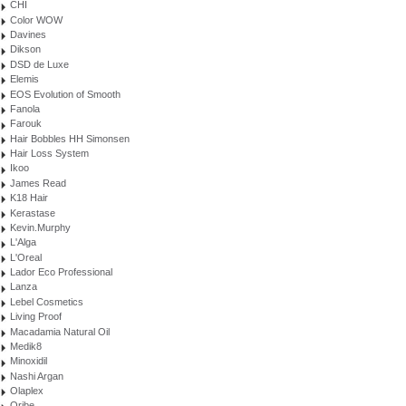
CHI
Color WOW
Davines
Dikson
DSD de Luxe
Elemis
EOS Evolution of Smooth
Fanola
Farouk
Hair Bobbles HH Simonsen
Hair Loss System
Ikoo
James Read
K18 Hair
Kerastase
Kevin.Murphy
L'Alga
L'Oreal
Lador Eco Professional
Lanza
Lebel Cosmetics
Living Proof
Macadamia Natural Oil
Medik8
Minoxidil
Nashi Argan
Olaplex
Oribe