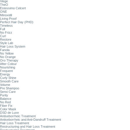
Viege
TheO
Estessimo Celcert
ONE
Minoxidil
Living Proof
Perfect Hair Day (PHD)
Timeless
Full
No Frizz
Curl
Restore
Style Lab
Hair Loss System
Fanola
No Yellow
No Orange
Oro Therapy
After Colour
Nourishing
Frequent
Energy
Curly Shine
Smooth Care
Volume
Pre Shampoo
Sensi Care
Purity
Balance
No Red
Fiber Fix
Color Mask
DSD de Luxe
Antiseborrheic Treatment
Antiseborrheic and Anti-Dandruff Treatment
Hair Loss Treatment
Restructuring and Hair Loss Treatment