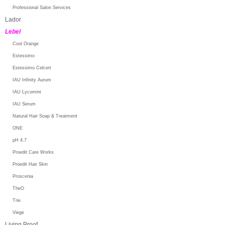
Professional Salon Services
Lador
Lebel
Cool Orange
Estessimo
Estessimo Celcert
IAU Infinity Aurum
IAU Lycomint
IAU Serum
Natural Hair Soap & Treatment
ONE
pH 4.7
Proedit Care Works
Proedit Hair Skin
Proscenia
TheO
Trie
Viege
Living Proof