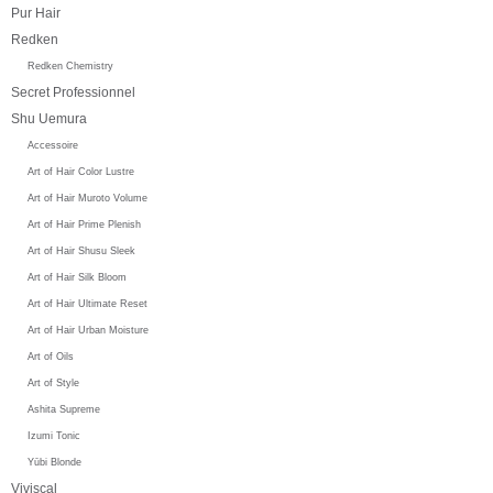
Pur Hair
Redken
Redken Chemistry
Secret Professionnel
Shu Uemura
Accessoire
Art of Hair Color Lustre
Art of Hair Muroto Volume
Art of Hair Prime Plenish
Art of Hair Shusu Sleek
Art of Hair Silk Bloom
Art of Hair Ultimate Reset
Art of Hair Urban Moisture
Art of Oils
Art of Style
Ashita Supreme
Izumi Tonic
Yūbi Blonde
Viviscal