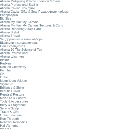
Alterna Multiplying Volume Тройной Объем
Alterna Professional Styling
Alterna Caviar Шампуни
Alterna Caviar Gifts & Sets Подарочные наборы
Распродажа
Big Size
Alterna My Hair My Canvas
Alterna My Hair My Canvas Textures & Curls
Alterna Renewing Scalp Care
Alterna Stylist
Alterna Travel
Set Дорожные и мини наборы
Шампуни и кондиционеры
Солнцезащитная
Alterna 10 The Science of Ten
Alterna Professional
Alterna Шампунь
Biosilk
Redken
Redken Chemistry
Pur Hair
CHI
Oribe
Magnificent Volume
Signature
Brilliance & Shine
Beautiful Color
Repair & Restore
Moisture & Control
Tools & Accessories
Body & Fragrance
Serene Scalp
Travel & Gifts
Oribe Шампунь
Run-Through
Renewal Remedies
Hair Alchemy