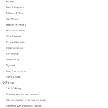
Big Size
Body & Fragrance
Brilliance & Shine
Hair Alchemy
Magnificent Volume
Moisture & Control
Oribe Шампунь
Renewal Remedies
Repair & Restore
Run-Through
Serene Scalp
Signature
Tools & Accessories
Travel & Gifts
O’Rising
5 ALF-ORising
AHA комплекс против старения
Hair Loss System От выпадения волос
Helianthi's Для окрашенных волос