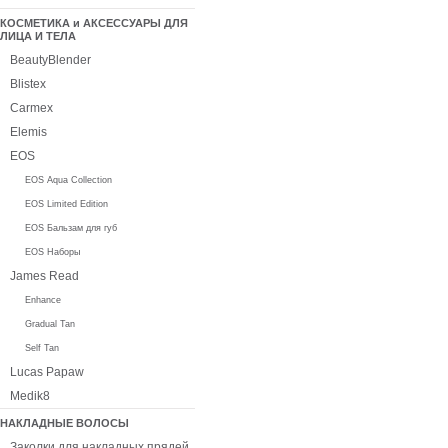
КОСМЕТИКА и АКСЕССУАРЫ ДЛЯ
ЛИЦА И ТЕЛА
BeautyBlender
Blistex
Carmex
Elemis
EOS
EOS Aqua Collection
EOS Limited Edition
EOS Бальзам для губ
EOS Наборы
James Read
Enhance
Gradual Tan
Self Tan
Lucas Papaw
Medik8
НАКЛАДНЫЕ ВОЛОСЫ
Заколки для накладных прядей