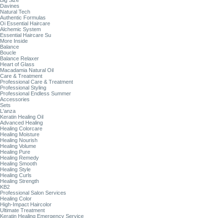
Big Size
Davines
Natural Tech
Authentic Formulas
Oi Essential Haircare
Alchemic System
Essential Haircare Su
More Inside
Balance
Boucle
Balance Relaxer
Heart of Glass
Macadamia Natural Oil
Care & Treatment
Professional Care & Treatment
Professional Styling
Professional Endless Summer
Accessories
Sets
L'anza
Keratin Healing Oil
Advanced Healing
Healing Colorcare
Healing Moisture
Healing Nourish
Healing Volume
Healing Pure
Healing Remedy
Healing Smooth
Healing Style
Healing Curls
Healing Strength
KB2
Professional Salon Services
Healing Color
High-Impact Haircolor
Ultimate Treatment
Keratin Healing Emergency Service