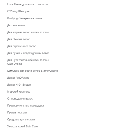
Luce Линия для волос с золотом
O’Rising Шампунь
Purifying Очищающая линия
Детская линия
Для жирных волос и кожи головы
Для объема волос
Для окрашенных волос
Для сухих и повреждённых волос
Для чувствительной кожи головы
CalmOrising
Комплекс для роста волос StaminOrising
Линия ArgORising
Линия H.G. System
Морской комплекс
От выпадения волос
Предварительные процедуры
Против перхоти
Средства для укладки
Уход за кожей Skin Care