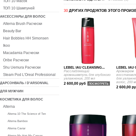
ТОП 10 Масок
ТОП 10 Шампуней
30
ДРУГИХ ПРОДУКТОВ ЭТОГО ПРОИЗ
АКСЕССУАРЫ ДЛЯ ВОЛОС
Alterna Brush Расчески
Beauty Bar
Hair Bobbles HH Simonsen
Ikoo
Macadamia Расчески
Oribe Расчески
Shu Uemura Расчески
LEBEL IAU CLEANSING...
LEBEL IAU 
Расслабляющий
Аромакрем
Steam Pod L'Oreal Professional
аромашампунь для глубокого
восстанав
увлажнения, 200 мл
для увлажн
волос, 200 
ДАРСОНВАЛЬ / D'ARSONVAL
2 600,00 руб
ПОСМОТРЕТЬ
2 600,00 р
ДЛЯ МУЖЧИН
КОСМЕТИКА ДЛЯ ВОЛОС
Alterna
Alterna 10 The Science of Ten
Alterna Bamboo
Alterna Caviar
Alterna My Hair My Canvas