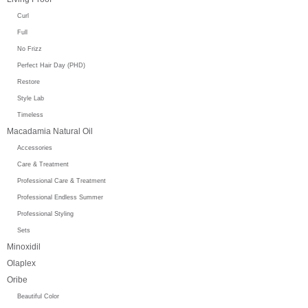
Curl
Full
No Frizz
Perfect Hair Day (PHD)
Restore
Style Lab
Timeless
Macadamia Natural Oil
Accessories
Care & Treatment
Professional Care & Treatment
Professional Endless Summer
Professional Styling
Sets
Minoxidil
Olaplex
Oribe
Beautiful Color