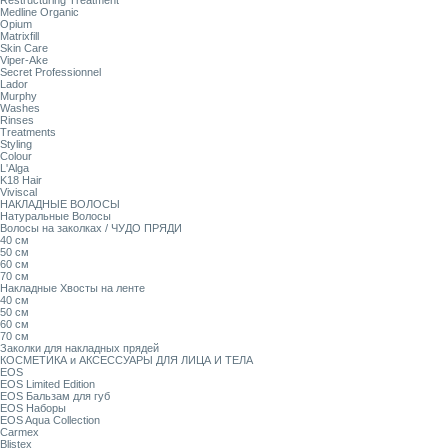
Restructuring Treatment
Medline Organic
Opium
Matrixfill
Skin Care
Viper-Ake
Secret Professionnel
Lador
Murphy
Washes
Rinses
Treatments
Styling
Colour
L'Alga
K18 Hair
Viviscal
НАКЛАДНЫЕ ВОЛОСЫ
Натуральные Волосы
Волосы на заколках / ЧУДО ПРЯДИ
40 см
50 см
60 см
70 см
Накладные Хвосты на ленте
40 см
50 см
60 см
70 см
Заколки для накладных прядей
КОСМЕТИКА и АКСЕССУАРЫ ДЛЯ ЛИЦА И ТЕЛА
EOS
EOS Limited Edition
EOS Бальзам для губ
EOS Наборы
EOS Aqua Collection
Carmex
Blistex