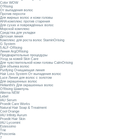
Color WOW
O’Rising
От выпадения волос
Против перхоти
Для жирных волос и кожи головы
AHA комплекс против старения
Для сухих и повреждённых волос
Морской комплекс
Средства для укладки
Детская линия
Комплекс для роста волос StaminOrising
G System
5 ALF-ORising
Линия ArgORising
Предварительные процедуры
Уход за кожей Skin Care
Для чувствительной кожи головы CalmOrising
Для объема волос
Purifying Очищающая линия
Hair Loss System От выпадения волос
Luce Линия для волос с золотом
Для окрашенных волос
Helianthi's Для окрашенных волос
O’Rising Шампунь
Alterna NEW
Lebel
IAU Serum
Proedit Care Works
Natural Hair Soap & Treatment
Cool Orange
IAU Infinity Aurum
Proedit Hair Skin
IAU Lycomint
Estessimo
Trie
Proscenia
7