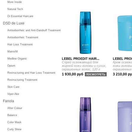
More Inside
Natural Tech
Oi Essential Haircare
DSD de Luxe
Antiseborrheic and Anti-Dandruff Treatment
Antiseborrheic Treatment
Hair Loss Treatment
Matrixfill
LEBEL PROEDIT HAIR...
LEBEL PROE
Medline Organic
Спрей освежающий для
Крем освеж
жирной кожи головы и сухих,
кожи головы
Opium
окрашенных волос, 120 г
окрашенных 
Restructuring and Hair Loss Treatment
1 930,00 руб
3 210,00 р
ПОСМОТРЕТЬ
Restructuring Treatment
Skin Care
Viper-Ake
Fanola
After Colour
Balance
Color Mask
Curly Shine