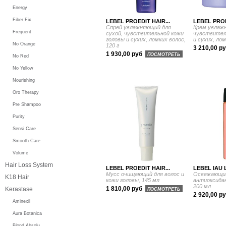
Energy
Fiber Fix
LEBEL PROEDIT HAIR...
LEBEL PROE
Спрей увлажняющий для
Крем увлажн
Frequent
сухой, чувствительной кожи
чувствител
головы и сухих, ломких волос,
и сухих, лом
No Orange
120 г
3 210,00 р
1 930,00 руб
ПОСМОТРЕТЬ
No Red
No Yellow
Nourishing
Oro Therapy
Pre Shampoo
Purity
Sensi Care
Smooth Care
Volume
Hair Loss System
LEBEL PROEDIT HAIR...
LEBEL IAU 
Мусс очищающий для волос и
Освежающи
K18 Hair
кожи головы, 145 мл
антиоксида
200 мл
1 810,00 руб
Kerastase
ПОСМОТРЕТЬ
2 920,00 р
Aminexil
Aura Botanica
Blond Absolu