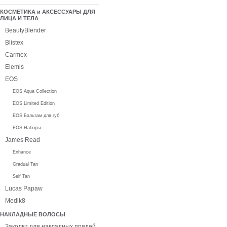
КОСМЕТИКА и АКСЕССУАРЫ ДЛЯ
ЛИЦА И ТЕЛА
BeautyBlender
Blistex
Carmex
Elemis
EOS
EOS Aqua Collection
EOS Limited Edition
EOS Бальзам для губ
EOS Наборы
James Read
Enhance
Gradual Tan
Self Tan
Lucas Papaw
Medik8
НАКЛАДНЫЕ ВОЛОСЫ
Заколки для накладных прядей