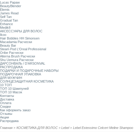
Lucas Papaw
BeautyBlender
Elemis
James Read
Self Tan
Gradual Tan
Enhance
Medik8
АКСЕССУАРЫ ДЛЯ ВОЛОС
Ikoo
Hair Bobbles HH Simonsen
Macadamia Расчески
Beauty Bar
Steam Pod L'Oreal Professional
Oribe Расчески
Alterna Brush Расчески
Shu Uemura Расчески
ДАРСОНВАЛЬ / D'ARSONVAL
РАСПРОДАЖА
ПОДАРКИ И ПОДАРОЧНЫЕ НАБОРЫ
ПОДАРОЧНАЯ УПАКОВКА
ДЛЯ МУЖЧИН
СОЛНЦЕЗАЩИТНАЯ КОСМЕТИКА
10 ТОП
ТОП 10 Шампуней
ТОП 10 Масок
Контакты
Доставка
Оплата
Скидки
Как оформить заказ
Отзывы
Акции
Распродажа
Главная
>
КОСМЕТИКА ДЛЯ ВОЛОС
>
Lebel
>
Lebel Estessimo Celcert Meline Shamp