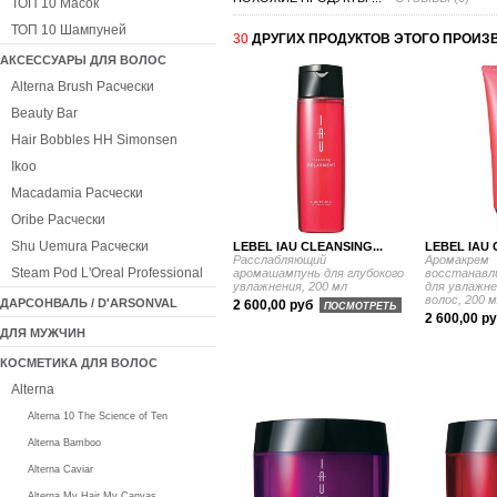
ТОП 10 Масок
ТОП 10 Шампуней
30
ДРУГИХ ПРОДУКТОВ ЭТОГО ПРОИЗ
АКСЕССУАРЫ ДЛЯ ВОЛОС
Alterna Brush Расчески
Beauty Bar
Hair Bobbles HH Simonsen
Ikoo
Macadamia Расчески
Oribe Расчески
Shu Uemura Расчески
LEBEL IAU CLEANSING...
LEBEL IAU 
Расслабляющий
Аромакрем
Steam Pod L'Oreal Professional
аромашампунь для глубокого
восстанав
увлажнения, 200 мл
для увлажн
волос, 200 
ДАРСОНВАЛЬ / D'ARSONVAL
2 600,00 руб
ПОСМОТРЕТЬ
2 600,00 р
ДЛЯ МУЖЧИН
КОСМЕТИКА ДЛЯ ВОЛОС
Alterna
Alterna 10 The Science of Ten
Alterna Bamboo
Alterna Caviar
Alterna My Hair My Canvas