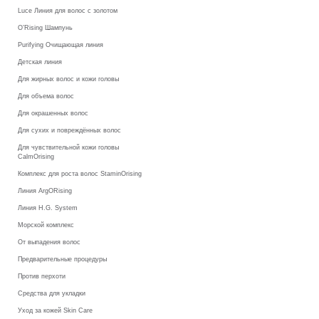
Luce Линия для волос с золотом
O’Rising Шампунь
Purifying Очищающая линия
Детская линия
Для жирных волос и кожи головы
Для объема волос
Для окрашенных волос
Для сухих и повреждённых волос
Для чувствительной кожи головы
CalmOrising
Комплекс для роста волос StaminOrising
Линия ArgORising
Линия H.G. System
Морской комплекс
От выпадения волос
Предварительные процедуры
Против перхоти
Средства для укладки
Уход за кожей Skin Care