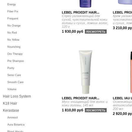
Energy
Fiber Fix
LEBEL PROEDIT HAIR...
LEBEL PROE
Спрей увлажняющий для
Крем увлажн
Frequent
сухой, чувствительной кожи
чувствител
головы и сухих, ломких волос,
и сухих, лом
No Orange
120 г
3 210,00 р
1 930,00 руб
ПОСМОТРЕТЬ
No Red
No Yellow
Nourishing
Oro Therapy
Pre Shampoo
Purity
Sensi Care
Smooth Care
Volume
Hair Loss System
LEBEL PROEDIT HAIR...
LEBEL IAU 
Мусс очищающий для волос и
Освежающи
K18 Hair
кожи головы, 145 мл
антиоксида
200 мл
1 810,00 руб
Kerastase
ПОСМОТРЕТЬ
2 920,00 р
Aminexil
Aura Botanica
Blond Absolu