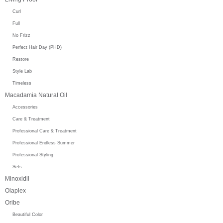
Curl
Full
No Frizz
Perfect Hair Day (PHD)
Restore
Style Lab
Timeless
Macadamia Natural Oil
Accessories
Care & Treatment
Professional Care & Treatment
Professional Endless Summer
Professional Styling
Sets
Minoxidil
Olaplex
Oribe
Beautiful Color