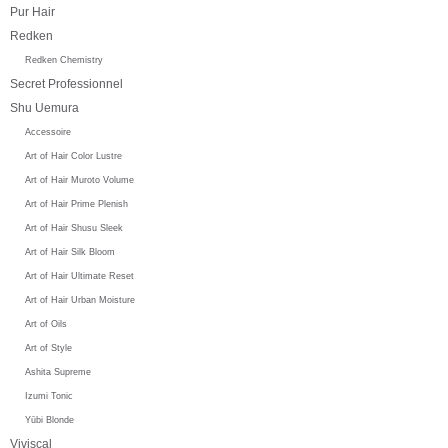
Pur Hair
Redken
Redken Chemistry
Secret Professionnel
Shu Uemura
Accessoire
Art of Hair Color Lustre
Art of Hair Muroto Volume
Art of Hair Prime Plenish
Art of Hair Shusu Sleek
Art of Hair Silk Bloom
Art of Hair Ultimate Reset
Art of Hair Urban Moisture
Art of Oils
Art of Style
Ashita Supreme
Izumi Tonic
Yūbi Blonde
Viviscal