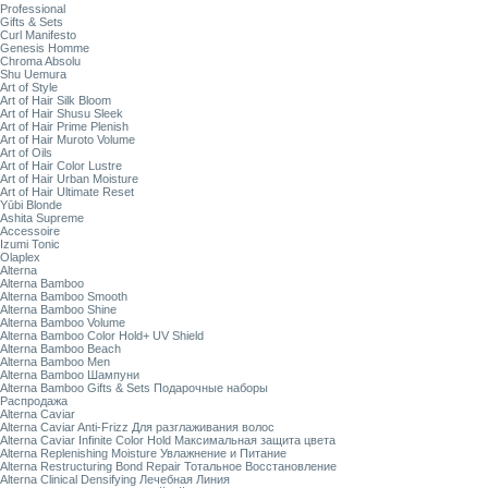
Professional
Gifts & Sets
Curl Manifesto
Genesis Homme
Chroma Absolu
Shu Uemura
Art of Style
Art of Hair Silk Bloom
Art of Hair Shusu Sleek
Art of Hair Prime Plenish
Art of Hair Muroto Volume
Art of Oils
Art of Hair Color Lustre
Art of Hair Urban Moisture
Art of Hair Ultimate Reset
Yūbi Blonde
Ashita Supreme
Accessoire
Izumi Tonic
Olaplex
Alterna
Alterna Bamboo
Alterna Bamboo Smooth
Alterna Bamboo Shine
Alterna Bamboo Volume
Alterna Bamboo Color Hold+ UV Shield
Alterna Bamboo Beach
Alterna Bamboo Men
Alterna Bamboo Шампуни
Alterna Bamboo Gifts & Sets Подарочные наборы
Распродажа
Alterna Caviar
Alterna Caviar Anti-Frizz Для разглаживания волос
Alterna Caviar Infinite Color Hold Максимальная защита цвета
Alterna Replenishing Moisture Увлажнение и Питание
Alterna Restructuring Bond Repair Тотальное Восстановление
Alterna Clinical Densifying Лечебная Линия