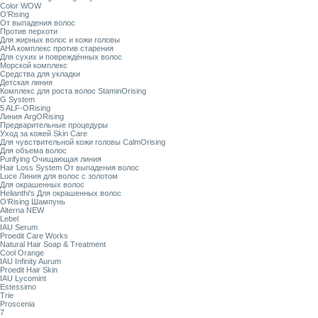
Color WOW
O’Rising
От выпадения волос
Против перхоти
Для жирных волос и кожи головы
AHA комплекс против старения
Для сухих и повреждённых волос
Морской комплекс
Средства для укладки
Детская линия
Комплекс для роста волос StaminOrising
G System
5 ALF-ORising
Линия ArgORising
Предварительные процедуры
Уход за кожей Skin Care
Для чувствительной кожи головы CalmOrising
Для объема волос
Purifying Очищающая линия
Hair Loss System От выпадения волос
Luce Линия для волос с золотом
Для окрашенных волос
Helianthi's Для окрашенных волос
O’Rising Шампунь
Alterna NEW
Lebel
IAU Serum
Proedit Care Works
Natural Hair Soap & Treatment
Cool Orange
IAU Infinity Aurum
Proedit Hair Skin
IAU Lycomint
Estessimo
Trie
Proscenia
7