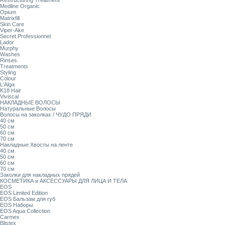
Restructuring Treatment
Medline Organic
Opium
Matrixfill
Skin Care
Viper-Ake
Secret Professionnel
Lador
Murphy
Washes
Rinses
Treatments
Styling
Colour
L'Alga
K18 Hair
Viviscal
НАКЛАДНЫЕ ВОЛОСЫ
Натуральные Волосы
Волосы на заколках / ЧУДО ПРЯДИ
40 см
50 см
60 см
70 см
Накладные Хвосты на ленте
40 см
50 см
60 см
70 см
Заколки для накладных прядей
КОСМЕТИКА и АКСЕССУАРЫ ДЛЯ ЛИЦА И ТЕЛА
EOS
EOS Limited Edition
EOS Бальзам для губ
EOS Наборы
EOS Aqua Collection
Carmex
Blistex