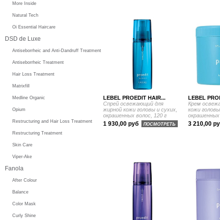
More Inside
Natural Tech
Oi Essential Haircare
DSD de Luxe
Antiseborrheic and Anti-Dandruff Treatment
Antiseborrheic Treatment
Hair Loss Treatment
Matrixfill
LEBEL PROEDIT HAIR...
LEBEL PROE
Medline Organic
Спрей освежающий для
Крем освеж
жирной кожи головы и сухих,
кожи головы
Opium
окрашенных волос, 120 г
окрашенных 
Restructuring and Hair Loss Treatment
1 930,00 руб
3 210,00 р
ПОСМОТРЕТЬ
Restructuring Treatment
Skin Care
Viper-Ake
Fanola
After Colour
Balance
Color Mask
Curly Shine