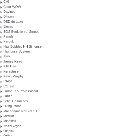
CHI
Color WOW
Davines
Dikson
DSD de Luxe
Elemis
EOS Evolution of Smooth
Fanola
Farouk
Hair Bobbles HH Simonsen
Hair Loss System
Ikoo
James Read
K18 Hair
Kerastase
Kevin.Murphy
L'Alga
L'Oreal
Lador Eco Professional
Lanza
Lebel Cosmetics
Living Proof
Macadamia Natural Oil
Medik8
Minoxidil
Nashi Argan
Olaplex
Oribe