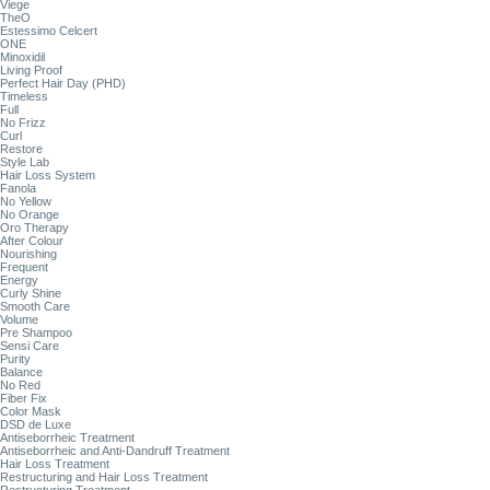
Viege
TheO
Estessimo Celcert
ONE
Minoxidil
Living Proof
Perfect Hair Day (PHD)
Timeless
Full
No Frizz
Curl
Restore
Style Lab
Hair Loss System
Fanola
No Yellow
No Orange
Oro Therapy
After Colour
Nourishing
Frequent
Energy
Curly Shine
Smooth Care
Volume
Pre Shampoo
Sensi Care
Purity
Balance
No Red
Fiber Fix
Color Mask
DSD de Luxe
Antiseborrheic Treatment
Antiseborrheic and Anti-Dandruff Treatment
Hair Loss Treatment
Restructuring and Hair Loss Treatment