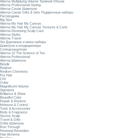
Alterna Multiplying Volume Тройной Объем
Alterna Professional Styling
Alterna Caviar Шампуни
Alterna Caviar Gifts & Sets Подарочные наборы
Распродажа
Big Size
Alterna My Hair My Canvas
Alterna My Hair My Canvas Textures & Curls
Alterna Renewing Scalp Care
Alterna Stylist
Alterna Travel
Set Дорожные и мини наборы
Шампуни и кондиционеры
Солнцезащитная
Alterna 10 The Science of Ten
Alterna Professional
Alterna Шампунь
Biosilk
Redken
Redken Chemistry
Pur Hair
CHI
Oribe
Magnificent Volume
Signature
Brilliance & Shine
Beautiful Color
Repair & Restore
Moisture & Control
Tools & Accessories
Body & Fragrance
Serene Scalp
Travel & Gifts
Oribe Шампунь
Run-Through
Renewal Remedies
Hair Alchemy