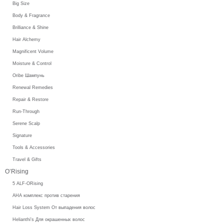
Big Size
Body & Fragrance
Brilliance & Shine
Hair Alchemy
Magnificent Volume
Moisture & Control
Oribe Шампунь
Renewal Remedies
Repair & Restore
Run-Through
Serene Scalp
Signature
Tools & Accessories
Travel & Gifts
O’Rising
5 ALF-ORising
AHA комплекс против старения
Hair Loss System От выпадения волос
Helianthi's Для окрашенных волос