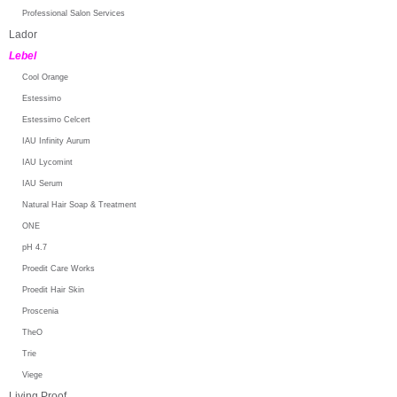
Professional Salon Services
Lador
Lebel
Cool Orange
Estessimo
Estessimo Celcert
IAU Infinity Aurum
IAU Lycomint
IAU Serum
Natural Hair Soap & Treatment
ONE
pH 4.7
Proedit Care Works
Proedit Hair Skin
Proscenia
TheO
Trie
Viege
Living Proof