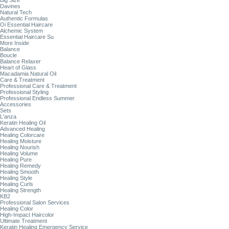
Big Size
Davines
Natural Tech
Authentic Formulas
Oi Essential Haircare
Alchemic System
Essential Haircare Su
More Inside
Balance
Boucle
Balance Relaxer
Heart of Glass
Macadamia Natural Oil
Care & Treatment
Professional Care & Treatment
Professional Styling
Professional Endless Summer
Accessories
Sets
L'anza
Keratin Healing Oil
Advanced Healing
Healing Colorcare
Healing Moisture
Healing Nourish
Healing Volume
Healing Pure
Healing Remedy
Healing Smooth
Healing Style
Healing Curls
Healing Strength
KB2
Professional Salon Services
Healing Color
High-Impact Haircolor
Ultimate Treatment
Keratin Healing Emergency Service