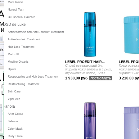
More Inside
Natural Tech
Oi Essential Haircare
DSD de Luxe
Antiseborrheic and Anti-Dandruff Treatment
Antiseborrheic Treatment
Hair Loss Treatment
Matrixfill
LEBEL PROEDIT HAIR...
LEBEL PROE
Medline Organic
Спрей освежающий для
Крем освеж
жирной кожи головы и сухих,
кожи головы
Opium
окрашенных волос, 120 г
окрашенных 
Restructuring and Hair Loss Treatment
1 930,00 руб
3 210,00 р
ПОСМОТРЕТЬ
Restructuring Treatment
Skin Care
Viper-Ake
Fanola
After Colour
Balance
Color Mask
Curly Shine