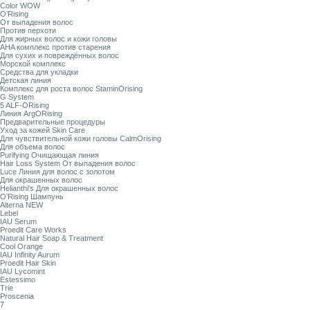
Color WOW
O’Rising
От выпадения волос
Против перхоти
Для жирных волос и кожи головы
AHA комплекс против старения
Для сухих и повреждённых волос
Морской комплекс
Средства для укладки
Детская линия
Комплекс для роста волос StaminOrising
G System
5 ALF-ORising
Линия ArgORising
Предварительные процедуры
Уход за кожей Skin Care
Для чувствительной кожи головы CalmOrising
Для объема волос
Purifying Очищающая линия
Hair Loss System От выпадения волос
Luce Линия для волос с золотом
Для окрашенных волос
Helianthi's Для окрашенных волос
O’Rising Шампунь
Alterna NEW
Lebel
IAU Serum
Proedit Care Works
Natural Hair Soap & Treatment
Cool Orange
IAU Infinity Aurum
Proedit Hair Skin
IAU Lycomint
Estessimo
Trie
Proscenia
7