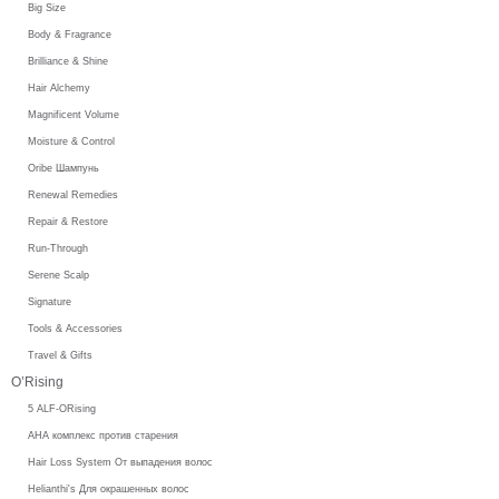
Big Size
Body & Fragrance
Brilliance & Shine
Hair Alchemy
Magnificent Volume
Moisture & Control
Oribe Шампунь
Renewal Remedies
Repair & Restore
Run-Through
Serene Scalp
Signature
Tools & Accessories
Travel & Gifts
O’Rising
5 ALF-ORising
AHA комплекс против старения
Hair Loss System От выпадения волос
Helianthi's Для окрашенных волос