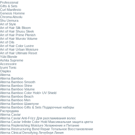
Professional
Gifts & Sets
Curl Manifesto
Genesis Homme
Chroma Absolu
Shu Uemura
Art of Style
Art of Hair Silk Bloom
Art of Hair Shusu Sleek
Art of Hair Prime Plenish
Art of Hair Muroto Volume
Art of Oils
Art of Hair Color Lustre
Art of Hair Urban Moisture
Art of Hair Ultimate Reset
Yūbi Blonde
Ashita Supreme
Accessoire
Izumi Tonic
Olaplex
Alterna
Alterna Bamboo
Alterna Bamboo Smooth
Alterna Bamboo Shine
Alterna Bamboo Volume
Alterna Bamboo Color Hold+ UV Shield
Alterna Bamboo Beach
Alterna Bamboo Men
Alterna Bamboo Шампуни
Alterna Bamboo Gifts & Sets Подарочные наборы
Распродажа
Alterna Caviar
Alterna Caviar Anti-Frizz Для разглаживания волос
Alterna Caviar Infinite Color Hold Максимальная защита цвета
Alterna Replenishing Moisture Увлажнение и Питание
Alterna Restructuring Bond Repair Тотальное Восстановление
Alterna Clinical Densifying Лечебная Линия