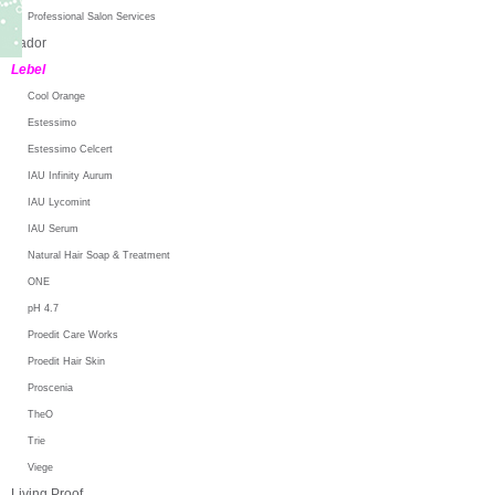
Professional Salon Services
Lador
Lebel
Cool Orange
Estessimo
Estessimo Celcert
IAU Infinity Aurum
IAU Lycomint
IAU Serum
Natural Hair Soap & Treatment
ONE
pH 4.7
Proedit Care Works
Proedit Hair Skin
Proscenia
TheO
Trie
Viege
Living Proof