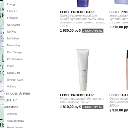
Energy
Fiber Fix
LEBEL PROEDIT HAIR...
LEBEL PROE
Спрей увлажняющий для
Крем увлажн
Frequent
сухой, чувствительной кожи
чувствител
головы и сухих, ломких волос,
и сухих, лом
No Orange
120 г
3 210,00 р
1 930,00 руб
ПОСМОТРЕТЬ
No Red
No Yellow
Nourishing
Oro Therapy
Pre Shampoo
Purity
Sensi Care
Smooth Care
Volume
Hair Loss System
LEBEL PROEDIT HAIR...
LEBEL IAU 
Мусс очищающий для волос и
Освежающи
K18 Hair
кожи головы, 145 мл
антиоксида
200 мл
1 810,00 руб
Kerastase
ПОСМОТРЕТЬ
2 920,00 р
Aminexil
Aura Botanica
Blond Absolu