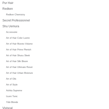
Pur Hair
Redken
Redken Chemistry
Secret Professionnel
Shu Uemura
Accessoire
Art of Hair Color Lustre
Art of Hair Muroto Volume
Art of Hair Prime Plenish
Art of Hair Shusu Sleek
Art of Hair Silk Bloom
Art of Hair Ultimate Reset
Art of Hair Urban Moisture
Art of Oils
Art of Style
Ashita Supreme
Izumi Tonic
Yūbi Blonde
Viviscal