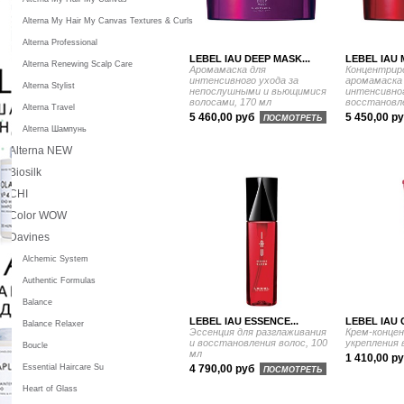
Alterna My Hair My Canvas Textures & Curls
Alterna Professional
LEBEL IAU DEEP MASK...
LEBEL IAU 
Alterna Renewing Scalp Care
Аромамаска для
Концентрир
интенсивного ухода за
аромамаска
Alterna Stylist
непослушными и вьющимися
интенсивно
волосами, 170 мл
восстановле
Alterna Travel
5 460,00 руб
5 450,00 р
ПОСМОТРЕТЬ
Alterna Шампунь
Alterna NEW
Biosilk
CHI
Color WOW
Davines
Alchemic System
Authentic Formulas
Balance
LEBEL IAU ESSENCE...
LEBEL IAU 
Balance Relaxer
Эссенция для разглаживания
Крем-конце
и восстановления волос, 100
укрепления 
Boucle
мл
1 410,00 р
Essential Haircare Su
4 790,00 руб
ПОСМОТРЕТЬ
Heart of Glass