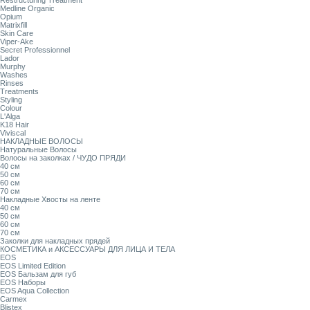
Restructuring Treatment
Medline Organic
Opium
Matrixfill
Skin Care
Viper-Ake
Secret Professionnel
Lador
Murphy
Washes
Rinses
Treatments
Styling
Colour
L'Alga
K18 Hair
Viviscal
НАКЛАДНЫЕ ВОЛОСЫ
Натуральные Волосы
Волосы на заколках / ЧУДО ПРЯДИ
40 см
50 см
60 см
70 см
Накладные Хвосты на ленте
40 см
50 см
60 см
70 см
Заколки для накладных прядей
КОСМЕТИКА и АКСЕССУАРЫ ДЛЯ ЛИЦА И ТЕЛА
EOS
EOS Limited Edition
EOS Бальзам для губ
EOS Наборы
EOS Aqua Collection
Carmex
Blistex