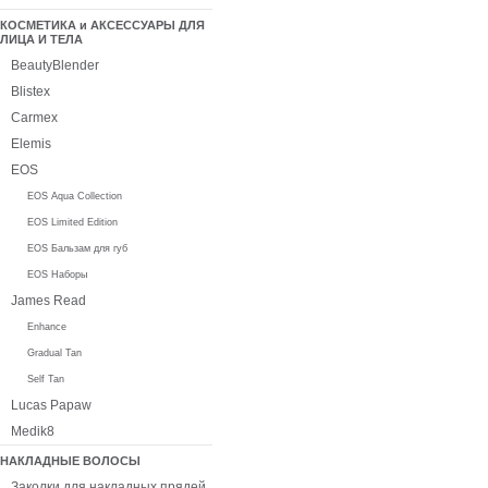
КОСМЕТИКА и АКСЕССУАРЫ ДЛЯ
ЛИЦА И ТЕЛА
BeautyBlender
Blistex
Carmex
Elemis
EOS
EOS Aqua Collection
EOS Limited Edition
EOS Бальзам для губ
EOS Наборы
James Read
Enhance
Gradual Tan
Self Tan
Lucas Papaw
Medik8
НАКЛАДНЫЕ ВОЛОСЫ
Заколки для накладных прядей