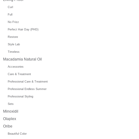
Curl
Full
No Frizz
Perfect Hair Day (PHD)
Restore
Style Lab
Timeless
Macadamia Natural Oil
Accessories
Care & Treatment
Professional Care & Treatment
Professional Endless Summer
Professional Styling
Sets
Minoxidil
Olaplex
Oribe
Beautiful Color