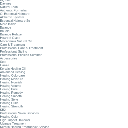
Big Size
Davines
Natural Tech
Authentic Formulas
Oi Essential Haircare
Alchemic System
Essential Haircare Su
More Inside
Balance
Boucle
Balance Relaxer
Heart of Glass
Macadamia Natural Oil
Care & Treatment
Professional Care & Treatment
Professional Styling
Professional Endless Summer
Accessories
Sets
L'anza
Keratin Healing Oil
Advanced Healing
Healing Colorcare
Healing Moisture
Healing Nourish
Healing Volume
Healing Pure
Healing Remedy
Healing Smooth
Healing Style
Healing Curls
Healing Strength
KB2
Professional Salon Services
Healing Color
High-Impact Haircolor
Ultimate Treatment
Keratin Healing Emergency Service