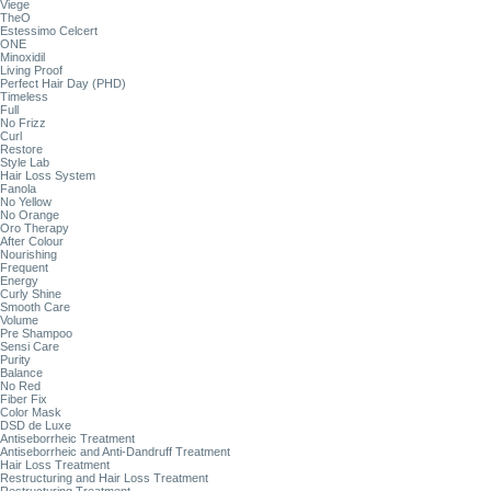
Viege
TheO
Estessimo Celcert
ONE
Minoxidil
Living Proof
Perfect Hair Day (PHD)
Timeless
Full
No Frizz
Curl
Restore
Style Lab
Hair Loss System
Fanola
No Yellow
No Orange
Oro Therapy
After Colour
Nourishing
Frequent
Energy
Curly Shine
Smooth Care
Volume
Pre Shampoo
Sensi Care
Purity
Balance
No Red
Fiber Fix
Color Mask
DSD de Luxe
Antiseborrheic Treatment
Antiseborrheic and Anti-Dandruff Treatment
Hair Loss Treatment
Restructuring and Hair Loss Treatment