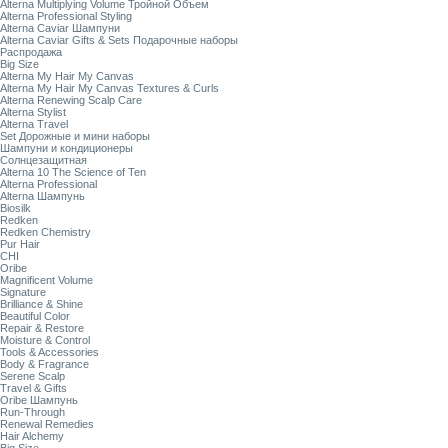
Alterna Multiplying Volume Тройной Объем
Alterna Professional Styling
Alterna Caviar Шампуни
Alterna Caviar Gifts & Sets Подарочные наборы
Распродажа
Big Size
Alterna My Hair My Canvas
Alterna My Hair My Canvas Textures & Curls
Alterna Renewing Scalp Care
Alterna Stylist
Alterna Travel
Set Дорожные и мини наборы
Шампуни и кондиционеры
Солнцезащитная
Alterna 10 The Science of Ten
Alterna Professional
Alterna Шампунь
Biosilk
Redken
Redken Chemistry
Pur Hair
CHI
Oribe
Magnificent Volume
Signature
Brilliance & Shine
Beautiful Color
Repair & Restore
Moisture & Control
Tools & Accessories
Body & Fragrance
Serene Scalp
Travel & Gifts
Oribe Шампунь
Run-Through
Renewal Remedies
Hair Alchemy