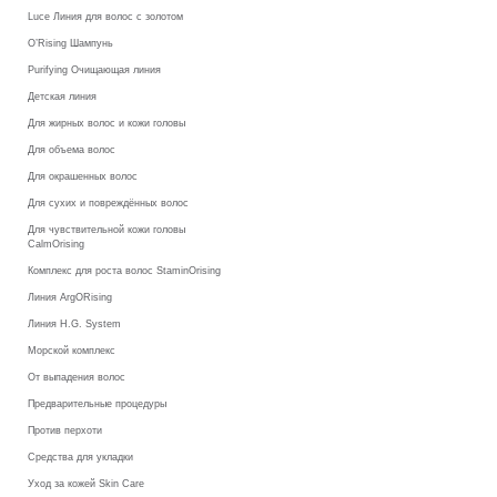
Luce Линия для волос с золотом
O’Rising Шампунь
Purifying Очищающая линия
Детская линия
Для жирных волос и кожи головы
Для объема волос
Для окрашенных волос
Для сухих и повреждённых волос
Для чувствительной кожи головы
CalmOrising
Комплекс для роста волос StaminOrising
Линия ArgORising
Линия H.G. System
Морской комплекс
От выпадения волос
Предварительные процедуры
Против перхоти
Средства для укладки
Уход за кожей Skin Care