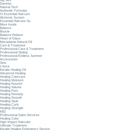
Big Size
Davines
Natural Tech
Authentic Formulas
Oi Essential Haircare
Alchemic System
Essential Haircare Su
More Inside
Balance
Boucle
Balance Relaxer
Heart of Glass
Macadamia Natural Oil
Care & Treatment
Professional Care & Treatment
Professional Styling
Professional Endless Summer
Accessories
Sets
L'anza
Keratin Healing Oil
Advanced Healing
Healing Colorcare
Healing Moisture
Healing Nourish
Healing Volume
Healing Pure
Healing Remedy
Healing Smooth
Healing Style
Healing Curls
Healing Strength
KB2
Professional Salon Services
Healing Color
High-Impact Haircolor
Ultimate Treatment
Keratin Healing Emergency Service