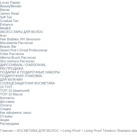
Lucas Papaw
BeautyBlender
Elemis
James Read
Self Tan
Gradual Tan
Enhance
Medik8
АКСЕССУАРЫ ДЛЯ ВОЛОС
Ikoo
Hair Bobbles HH Simonsen
Macadamia Расчески
Beauty Bar
Steam Pod L'Oreal Professional
Oribe Расчески
Alterna Brush Расчески
Shu Uemura Расчески
ДАРСОНВАЛЬ / D'ARSONVAL
РАСПРОДАЖА
ПОДАРКИ И ПОДАРОЧНЫЕ НАБОРЫ
ПОДАРОЧНАЯ УПАКОВКА
ДЛЯ МУЖЧИН
СОЛНЦЕЗАЩИТНАЯ КОСМЕТИКА
10 ТОП
ТОП 10 Шампуней
ТОП 10 Масок
Контакты
Доставка
Оплата
Скидки
Как оформить заказ
Отзывы
Акции
Распродажа
Главная
>
КОСМЕТИКА ДЛЯ ВОЛОС
>
Living Proof
>
Living Proof Timeless Shampoo 