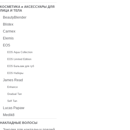
КОСМЕТИКА и АКСЕССУАРЫ ДЛЯ
ЛИЦА И ТЕЛА
BeautyBlender
Blistex
Carmex
Elemis
EOS
EOS Aqua Collection
EOS Limited Edition
EOS Бальзам для губ
EOS Наборы
James Read
Enhance
Gradual Tan
Self Tan
Lucas Papaw
Medik8
НАКЛАДНЫЕ ВОЛОСЫ
Заколки для накладных прядей