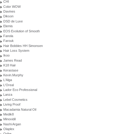
CHI
Color WOW
Davines
Dikson
DSD de Luxe
Elemis
EOS Evolution of Smooth
Fanola
Farouk
Hair Bobbles HH Simonsen
Hair Loss System
Ikoo
James Read
K18 Hair
Kerastase
Kevin.Murphy
L'Alga
L'Oreal
Lador Eco Professional
Lanza
Lebel Cosmetics
Living Proof
Macadamia Natural Oil
Medik8
Minoxidil
Nashi Argan
Olaplex
Oribe