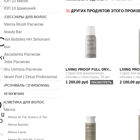
ТОП 10 Масок
ТОП 10 Шампуней
30
ДРУГИХ ПРОДУКТОВ ЭТОГО ПРОИЗ
АКСЕССУАРЫ ДЛЯ ВОЛОС
Alterna Brush Расчески
Beauty Bar
Hair Bobbles HH Simonsen
Ikoo
Macadamia Расчески
Oribe Расчески
Shu Uemura Расчески
LIVING PROOF FULL DRY...
LIVING PRO
Спрей для мгновенного
Спрей для м
Steam Pod L'Oreal Professional
объема и текстуры, 95 мл
объема и те
1 200,00 руб
2 100,00 р
ПОСМОТРЕТЬ
ДАРСОНВАЛЬ / D'ARSONVAL
ДЛЯ МУЖЧИН
КОСМЕТИКА ДЛЯ ВОЛОС
Alterna
Alterna 10 The Science of Ten
Alterna Bamboo
Alterna Caviar
Alterna My Hair My Canvas