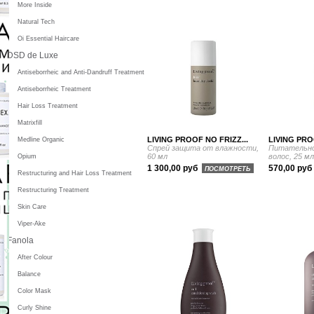
More Inside
Natural Tech
Oi Essential Haircare
DSD de Luxe
Antiseborrheic and Anti-Dandruff Treatment
Antiseborrheic Treatment
Hair Loss Treatment
Matrixfill
LIVING PROOF NO FRIZZ...
LIVING PRO
Medline Organic
Спрей защита от влажности,
Питательно
60 мл
волос, 25 м
Opium
1 300,00 руб
570,00 руб
ПОСМОТРЕТЬ
Restructuring and Hair Loss Treatment
Restructuring Treatment
Skin Care
Viper-Ake
Fanola
After Colour
Balance
Color Mask
Curly Shine