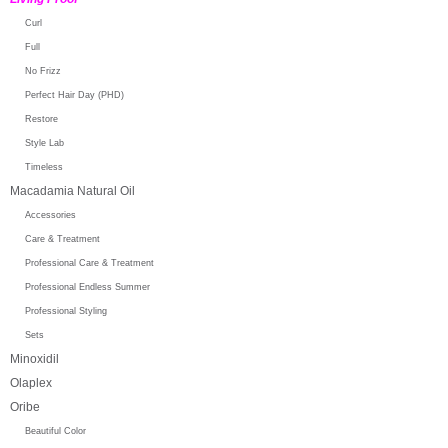
Curl
Full
No Frizz
Perfect Hair Day (PHD)
Restore
Style Lab
Timeless
Macadamia Natural Oil
Accessories
Care & Treatment
Professional Care & Treatment
Professional Endless Summer
Professional Styling
Sets
Minoxidil
Olaplex
Oribe
Beautiful Color