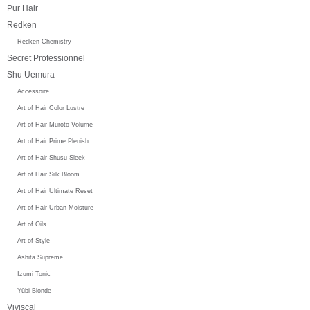
Pur Hair
Redken
Redken Chemistry
Secret Professionnel
Shu Uemura
Accessoire
Art of Hair Color Lustre
Art of Hair Muroto Volume
Art of Hair Prime Plenish
Art of Hair Shusu Sleek
Art of Hair Silk Bloom
Art of Hair Ultimate Reset
Art of Hair Urban Moisture
Art of Oils
Art of Style
Ashita Supreme
Izumi Tonic
Yūbi Blonde
Viviscal