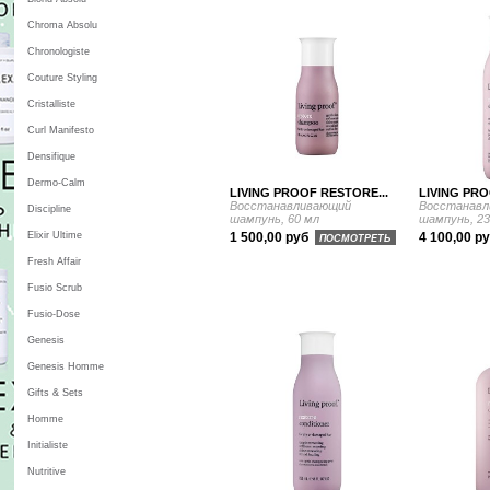
Chroma Absolu
Chronologiste
Couture Styling
Cristalliste
Curl Manifesto
Densifique
Dermo-Calm
LIVING PROOF RESTORE...
LIVING PRO
Восстанавливающий
Восстанав
Discipline
шампунь, 60 мл
шампунь, 23
Elixir Ultime
1 500,00 руб
4 100,00 р
ПОСМОТРЕТЬ
Fresh Affair
Fusio Scrub
Fusio-Dose
Genesis
Genesis Homme
Gifts & Sets
Homme
Initialiste
Nutritive