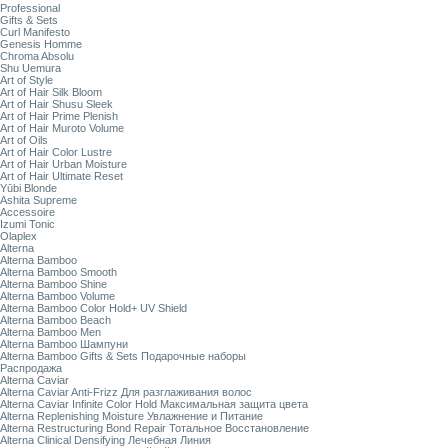
Professional
Gifts & Sets
Curl Manifesto
Genesis Homme
Chroma Absolu
Shu Uemura
Art of Style
Art of Hair Silk Bloom
Art of Hair Shusu Sleek
Art of Hair Prime Plenish
Art of Hair Muroto Volume
Art of Oils
Art of Hair Color Lustre
Art of Hair Urban Moisture
Art of Hair Ultimate Reset
Yūbi Blonde
Ashita Supreme
Accessoire
Izumi Tonic
Olaplex
Alterna
Alterna Bamboo
Alterna Bamboo Smooth
Alterna Bamboo Shine
Alterna Bamboo Volume
Alterna Bamboo Color Hold+ UV Shield
Alterna Bamboo Beach
Alterna Bamboo Men
Alterna Bamboo Шампуни
Alterna Bamboo Gifts & Sets Подарочные наборы
Распродажа
Alterna Caviar
Alterna Caviar Anti-Frizz Для разглаживания волос
Alterna Caviar Infinite Color Hold Максимальная защита цвета
Alterna Replenishing Moisture Увлажнение и Питание
Alterna Restructuring Bond Repair Тотальное Восстановление
Alterna Clinical Densifying Лечебная Линия