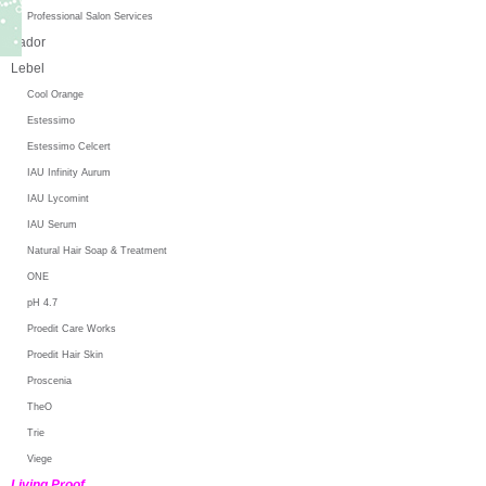
Professional Salon Services
Lador
Lebel
Cool Orange
Estessimo
Estessimo Celcert
IAU Infinity Aurum
IAU Lycomint
IAU Serum
Natural Hair Soap & Treatment
ONE
pH 4.7
Proedit Care Works
Proedit Hair Skin
Proscenia
TheO
Trie
Viege
Living Proof