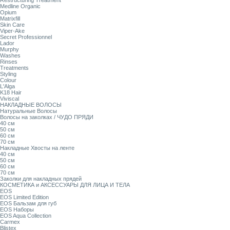
Restructuring Treatment
Medline Organic
Opium
Matrixfill
Skin Care
Viper-Ake
Secret Professionnel
Lador
Murphy
Washes
Rinses
Treatments
Styling
Colour
L'Alga
K18 Hair
Viviscal
НАКЛАДНЫЕ ВОЛОСЫ
Натуральные Волосы
Волосы на заколках / ЧУДО ПРЯДИ
40 см
50 см
60 см
70 см
Накладные Хвосты на ленте
40 см
50 см
60 см
70 см
Заколки для накладных прядей
КОСМЕТИКА и АКСЕССУАРЫ ДЛЯ ЛИЦА И ТЕЛА
EOS
EOS Limited Edition
EOS Бальзам для губ
EOS Наборы
EOS Aqua Collection
Carmex
Blistex