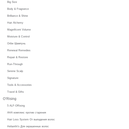
Big Size
Body & Fragrance
Brilliance & Shine
Hair Alchemy
Magnificent Volume
Moisture & Control
Oribe Шампунь
Renewal Remedies
Repair & Restore
Run-Through
Serene Scalp
Signature
Tools & Accessories
Travel & Gifts
O’Rising
5 ALF-ORising
AHA комплекс против старения
Hair Loss System От выпадения волос
Helianthi's Для окрашенных волос