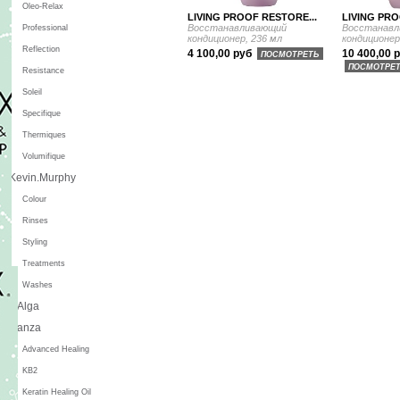
Oleo-Relax
LIVING PROOF RESTORE...
LIVING PRO
Восстанавливающий
Восстанав
Professional
кондиционер, 236 мл
кондиционер
Reflection
4 100,00 руб
10 400,00 
ПОСМОТРЕТЬ
ПОСМОТРЕ
Resistance
Soleil
Specifique
Thermiques
Volumifique
Kevin.Murphy
Colour
Rinses
Styling
Treatments
Washes
L'Alga
L'anza
Advanced Healing
KB2
Keratin Healing Oil