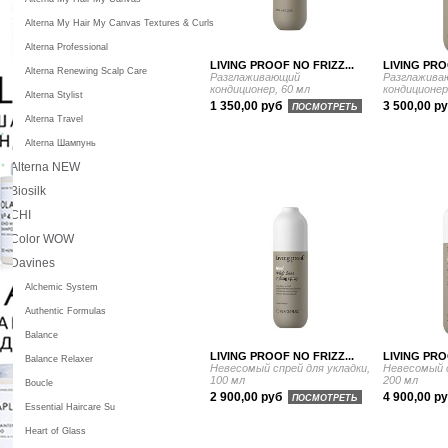
Alterna My Hair My Canvas Textures & Curls
Alterna Professional
LIVING PROOF NO FRIZZ...
LIVING PRO
Alterna Renewing Scalp Care
Разглаживающий
Разглажива
кондиционер, 60 мл
кондиционер
Alterna Stylist
1 350,00 руб
3 500,00 р
ПОСМОТРЕТЬ
Alterna Travel
Alterna Шампунь
Alterna NEW
Biosilk
CHI
Color WOW
Davines
Alchemic System
Authentic Formulas
Balance
LIVING PROOF NO FRIZZ...
LIVING PRO
Balance Relaxer
Невесомый спрей для укладки,
Невесомый с
100 мл
200 мл
Boucle
2 900,00 руб
4 900,00 р
ПОСМОТРЕТЬ
Essential Haircare Su
Heart of Glass