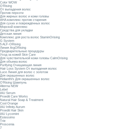
Color WOW
O’Rising
От выпадения волос
Против перхоти
Для жирных волос и кожи головы
AHA комплекс против старения
Для сухих и повреждённых волос
Морской комплекс
Средства для укладки
Детская линия
Комплекс для роста волос StaminOrising
G System
5 ALF-ORising
Линия ArgORising
Предварительные процедуры
Уход за кожей Skin Care
Для чувствительной кожи головы CalmOrising
Для объема волос
Purifying Очищающая линия
Hair Loss System От выпадения волос
Luce Линия для волос с золотом
Для окрашенных волос
Helianthi's Для окрашенных волос
O’Rising Шампунь
Alterna NEW
Lebel
IAU Serum
Proedit Care Works
Natural Hair Soap & Treatment
Cool Orange
IAU Infinity Aurum
Proedit Hair Skin
IAU Lycomint
Estessimo
Trie
Proscenia
7