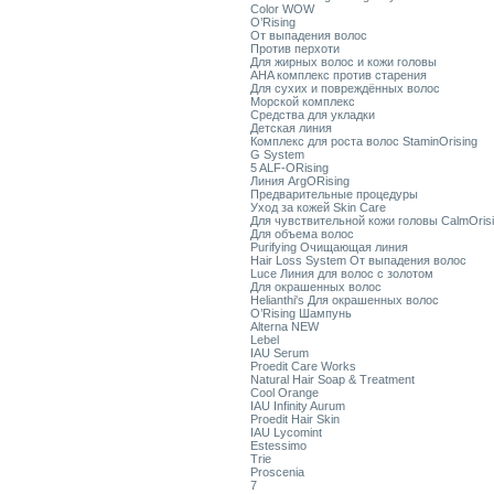
Color WOW
O’Rising
От выпадения волос
Против перхоти
Для жирных волос и кожи головы
AHA комплекс против старения
Для сухих и повреждённых волос
Морской комплекс
Средства для укладки
Детская линия
Комплекс для роста волос StaminOrising
G System
5 ALF-ORising
Линия ArgORising
Предварительные процедуры
Уход за кожей Skin Care
Для чувствительной кожи головы CalmOris
Для объема волос
Purifying Очищающая линия
Hair Loss System От выпадения волос
Luce Линия для волос с золотом
Для окрашенных волос
Helianthi's Для окрашенных волос
O’Rising Шампунь
Alterna NEW
Lebel
IAU Serum
Proedit Care Works
Natural Hair Soap & Treatment
Cool Orange
IAU Infinity Aurum
Proedit Hair Skin
IAU Lycomint
Estessimo
Trie
Proscenia
7