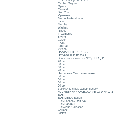
Restructuring Treatment
Medline Organic
Opium
Matrixfill
Skin Care
Viper-Ake
Secret Professionnel
Lador
Murphy
Washes
Rinses
Treatments
Styling
Colour
L'Alga
K18 Hair
Viviscal
НАКЛАДНЫЕ ВОЛОСЫ
Натуральные Волосы
Волосы на заколках / ЧУДО ПРЯДИ
40 см
50 см
60 см
70 см
Накладные Хвосты на ленте
40 см
50 см
60 см
70 см
Заколки для накладных прядей
КОСМЕТИКА и АКСЕССУАРЫ ДЛЯ ЛИЦА И
EOS
EOS Limited Edition
EOS Бальзам для губ
EOS Наборы
EOS Aqua Collection
Carmex
Blistex