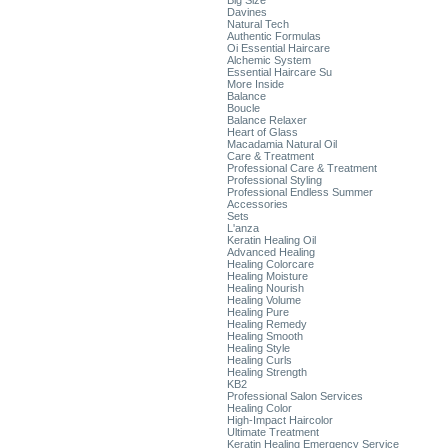
Big Size
Davines
Natural Tech
Authentic Formulas
Oi Essential Haircare
Alchemic System
Essential Haircare Su
More Inside
Balance
Boucle
Balance Relaxer
Heart of Glass
Macadamia Natural Oil
Care & Treatment
Professional Care & Treatment
Professional Styling
Professional Endless Summer
Accessories
Sets
L'anza
Keratin Healing Oil
Advanced Healing
Healing Colorcare
Healing Moisture
Healing Nourish
Healing Volume
Healing Pure
Healing Remedy
Healing Smooth
Healing Style
Healing Curls
Healing Strength
KB2
Professional Salon Services
Healing Color
High-Impact Haircolor
Ultimate Treatment
Keratin Healing Emergency Service