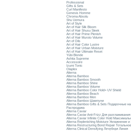
Professional
Gifts & Sets
Curl Manifesto
Genesis Homme
Chroma Absolu
Shu Uemura
Art of Style
Art of Hair Silk Bloom
Art of Hair Shusu Sleek
Art of Hair Prime Plenish
Art of Hair Muroto Volume
Art of Oils
Art of Hair Color Lustre
Art of Hair Urban Moisture
Art of Hair Ultimate Reset
Yūbi Blonde
Ashita Supreme
Accessoire
Izumi Tonic
Olaplex
Alterna
Alterna Bamboo
Alterna Bamboo Smooth
Alterna Bamboo Shine
Alterna Bamboo Volume
Alterna Bamboo Color Hold+ UV Shield
Alterna Bamboo Beach
Alterna Bamboo Men
Alterna Bamboo Шампуни
Alterna Bamboo Gifts & Sets Подарочные н
Распродажа
Alterna Caviar
Alterna Caviar Anti-Frizz Для разглаживани
Alterna Caviar Infinite Color Hold Максимал
Alterna Replenishing Moisture Увлажнение и
Alterna Restructuring Bond Repair Тотальн
Alterna Clinical Densifying Лечебная Линия