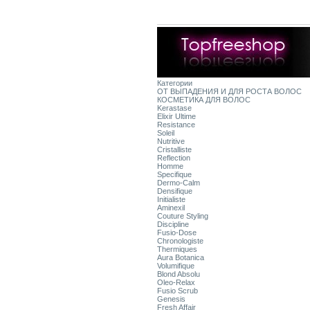
Категории
ОТ ВЫПАДЕНИЯ И ДЛЯ РОСТА ВОЛОС
КОСМЕТИКА ДЛЯ ВОЛОС
Kerastase
Elixir Ultime
Resistance
Soleil
Nutritive
Cristalliste
Reflection
Homme
Specifique
Dermo-Calm
Densifique
Initialiste
Aminexil
Couture Styling
Discipline
Fusio-Dose
Chronologiste
Thermiques
Aura Botanica
Volumifique
Blond Absolu
Oleo-Relax
Fusio Scrub
Genesis
Fresh Affair