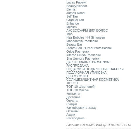
Lucas Papaw
BeautyBlender
Elemis
James Read
Self Tan
Gradual Tan
Enhance
Medik8
АКСЕССУАРЫ ДЛЯ ВОЛОС
Ikoo
Hair Bobbles HH Simonsen
Macadamia Расчески
Beauty Bar
Steam Pod L'Oreal Professional
Oribe Расчески
Alterna Brush Расчески
Shu Uemura Расчески
ДАРСОНВАЛЬ / D'ARSONVAL
РАСПРОДАЖА
ПОДАРКИ И ПОДАРОЧНЫЕ НАБОРЫ
ПОДАРОЧНАЯ УПАКОВКА
ДЛЯ МУЖЧИН
СОЛНЦЕЗАЩИТНАЯ КОСМЕТИКА
10 ТОП
ТОП 10 Шампуней
ТОП 10 Масок
Контакты
Доставка
Оплата
Скидки
Как оформить заказ
Отзывы
Акции
Распродажа
Главная
>
КОСМЕТИКА ДЛЯ ВОЛОС
>
Liv