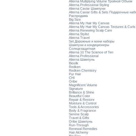
Alterna Multiplying Volume Тройной Объем
Alterna Professional Styling
Alterna Caviar Шампуни
Alterna Caviar Gifts & Sets Подарочные на
Распродажа
Big Size
Alterna My Hair My Canvas
Alterna My Hair My Canvas Textures & Curls
Alterna Renewing Scalp Care
Alterna Stylist
Alterna Travel
Set Дорожные и мини наборы
Шампуни и кондиционеры
Солнцезащитная
Alterna 10 The Science of Ten
Alterna Professional
Alterna Шампунь
Biosilk
Redken
Redken Chemistry
Pur Hair
CHI
Oribe
Magnificent Volume
Signature
Brilliance & Shine
Beautiful Color
Repair & Restore
Moisture & Control
Tools & Accessories
Body & Fragrance
Serene Scalp
Travel & Gifts
Oribe Шампунь
Run-Through
Renewal Remedies
Hair Alchemy