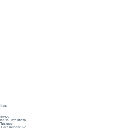
аборы
я волос
ьная защита цвета
 Питание
ое Восстановление