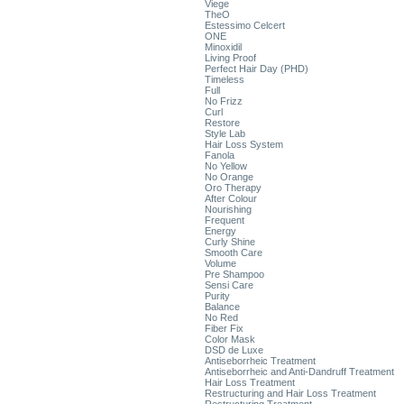
Viege
TheO
Estessimo Celcert
ONE
Minoxidil
Living Proof
Perfect Hair Day (PHD)
Timeless
Full
No Frizz
Curl
Restore
Style Lab
Hair Loss System
Fanola
No Yellow
No Orange
Oro Therapy
After Colour
Nourishing
Frequent
Energy
Curly Shine
Smooth Care
Volume
Pre Shampoo
Sensi Care
Purity
Balance
No Red
Fiber Fix
Color Mask
DSD de Luxe
Antiseborrheic Treatment
Antiseborrheic and Anti-Dandruff Treatment
Hair Loss Treatment
Restructuring and Hair Loss Treatment