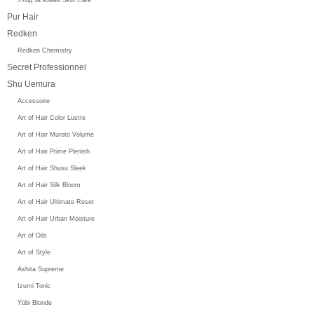
Pur Hair
Redken
Redken Chemistry
Secret Professionnel
Shu Uemura
Accessoire
Art of Hair Color Lustre
Art of Hair Muroto Volume
Art of Hair Prime Plenish
Art of Hair Shusu Sleek
Art of Hair Silk Bloom
Art of Hair Ultimate Reset
Art of Hair Urban Moisture
Art of Oils
Art of Style
Ashita Supreme
Izumi Tonic
Yūbi Blonde