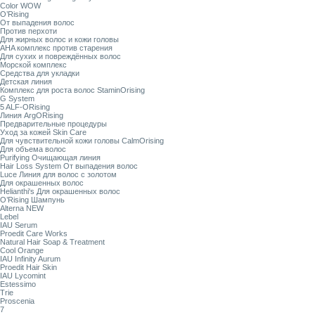
Color WOW
O’Rising
От выпадения волос
Против перхоти
Для жирных волос и кожи головы
AHA комплекс против старения
Для сухих и повреждённых волос
Морской комплекс
Средства для укладки
Детская линия
Комплекс для роста волос StaminOrising
G System
5 ALF-ORising
Линия ArgORising
Предварительные процедуры
Уход за кожей Skin Care
Для чувствительной кожи головы CalmOrising
Для объема волос
Purifying Очищающая линия
Hair Loss System От выпадения волос
Luce Линия для волос с золотом
Для окрашенных волос
Helianthi's Для окрашенных волос
O’Rising Шампунь
Alterna NEW
Lebel
IAU Serum
Proedit Care Works
Natural Hair Soap & Treatment
Cool Orange
IAU Infinity Aurum
Proedit Hair Skin
IAU Lycomint
Estessimo
Trie
Proscenia
7