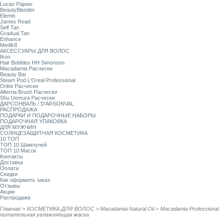
Lucas Papaw
BeautyBlender
Elemis
James Read
Self Tan
Gradual Tan
Enhance
Medik8
АКСЕССУАРЫ ДЛЯ ВОЛОС
Ikoo
Hair Bobbles HH Simonsen
Macadamia Расчески
Beauty Bar
Steam Pod L'Oreal Professional
Oribe Расчески
Alterna Brush Расчески
Shu Uemura Расчески
ДАРСОНВАЛЬ / D'ARSONVAL
РАСПРОДАЖА
ПОДАРКИ И ПОДАРОЧНЫЕ НАБОРЫ
ПОДАРОЧНАЯ УПАКОВКА
ДЛЯ МУЖЧИН
СОЛНЦЕЗАЩИТНАЯ КОСМЕТИКА
10 ТОП
ТОП 10 Шампуней
ТОП 10 Масок
Контакты
Доставка
Оплата
Скидки
Как оформить заказ
Отзывы
Акции
Распродажа
Главная
>
КОСМЕТИКА ДЛЯ ВОЛОС
>
Macadamia Natural Oil
>
Macadamia Profession
питательная увлажняющая маска