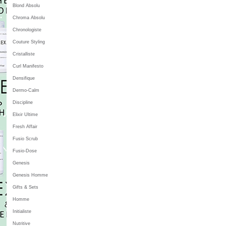
Blond Absolu
Chroma Absolu
Chronologiste
Couture Styling
Cristalliste
Curl Manifesto
Densifique
Dermo-Calm
Discipline
Elixir Ultime
Fresh Affair
Fusio Scrub
Fusio-Dose
Genesis
Genesis Homme
Gifts & Sets
Homme
Initialiste
Nutritive