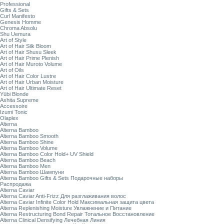
Professional
Gifts & Sets
Curl Manifesto
Genesis Homme
Chroma Absolu
Shu Uemura
Art of Style
Art of Hair Silk Bloom
Art of Hair Shusu Sleek
Art of Hair Prime Plenish
Art of Hair Muroto Volume
Art of Oils
Art of Hair Color Lustre
Art of Hair Urban Moisture
Art of Hair Ultimate Reset
Yūbi Blonde
Ashita Supreme
Accessoire
Izumi Tonic
Olaplex
Alterna
Alterna Bamboo
Alterna Bamboo Smooth
Alterna Bamboo Shine
Alterna Bamboo Volume
Alterna Bamboo Color Hold+ UV Shield
Alterna Bamboo Beach
Alterna Bamboo Men
Alterna Bamboo Шампуни
Alterna Bamboo Gifts & Sets Подарочные наборы
Распродажа
Alterna Caviar
Alterna Caviar Anti-Frizz Для разглаживания волос
Alterna Caviar Infinite Color Hold Максимальная защита цвета
Alterna Replenishing Moisture Увлажнение и Питание
Alterna Restructuring Bond Repair Тотальное Восстановление
Alterna Clinical Densifying Лечебная Линия