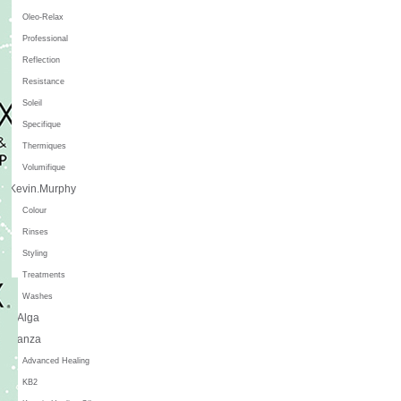
Oleo-Relax
Professional
Reflection
Resistance
Soleil
Specifique
Thermiques
Volumifique
Kevin.Murphy
Colour
Rinses
Styling
Treatments
Washes
L'Alga
L'anza
Advanced Healing
KB2