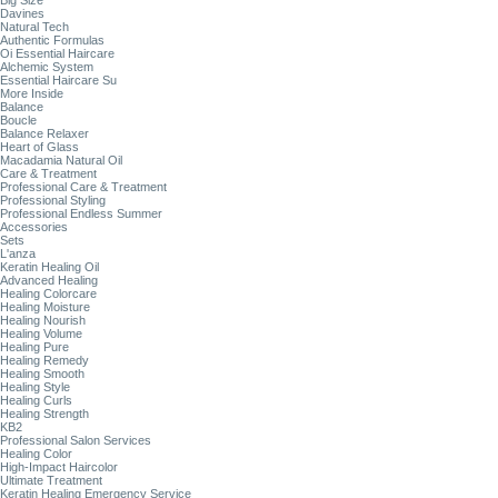
Big Size
Davines
Natural Tech
Authentic Formulas
Oi Essential Haircare
Alchemic System
Essential Haircare Su
More Inside
Balance
Boucle
Balance Relaxer
Heart of Glass
Macadamia Natural Oil
Care & Treatment
Professional Care & Treatment
Professional Styling
Professional Endless Summer
Accessories
Sets
L'anza
Keratin Healing Oil
Advanced Healing
Healing Colorcare
Healing Moisture
Healing Nourish
Healing Volume
Healing Pure
Healing Remedy
Healing Smooth
Healing Style
Healing Curls
Healing Strength
KB2
Professional Salon Services
Healing Color
High-Impact Haircolor
Ultimate Treatment
Keratin Healing Emergency Service