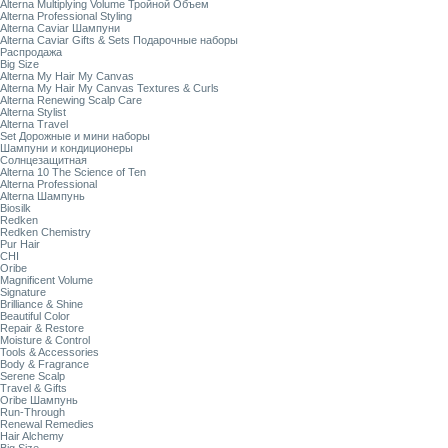
Alterna Multiplying Volume Тройной Объем
Alterna Professional Styling
Alterna Caviar Шампуни
Alterna Caviar Gifts & Sets Подарочные наборы
Распродажа
Big Size
Alterna My Hair My Canvas
Alterna My Hair My Canvas Textures & Curls
Alterna Renewing Scalp Care
Alterna Stylist
Alterna Travel
Set Дорожные и мини наборы
Шампуни и кондиционеры
Солнцезащитная
Alterna 10 The Science of Ten
Alterna Professional
Alterna Шампунь
Biosilk
Redken
Redken Chemistry
Pur Hair
CHI
Oribe
Magnificent Volume
Signature
Brilliance & Shine
Beautiful Color
Repair & Restore
Moisture & Control
Tools & Accessories
Body & Fragrance
Serene Scalp
Travel & Gifts
Oribe Шампунь
Run-Through
Renewal Remedies
Hair Alchemy