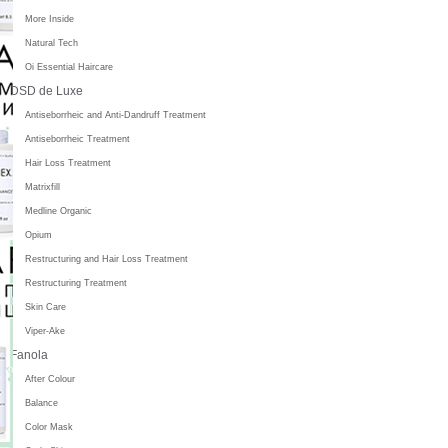
More Inside
Natural Tech
Oi Essential Haircare
DSD de Luxe
Antiseborrheic and Anti-Dandruff Treatment
Antiseborrheic Treatment
Hair Loss Treatment
Matrixfill
Medline Organic
Opium
Restructuring and Hair Loss Treatment
Restructuring Treatment
Skin Care
Viper-Ake
Fanola
After Colour
Balance
Color Mask