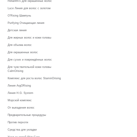
Helianthi's Для окрашенных волос
Luce Линия для волос с золотом
O’Rising Шампунь
Purifying Очищающая линия
Детская линия
Для жирных волос и кожи головы
Для объема волос
Для окрашенных волос
Для сухих и повреждённых волос
Для чувствительной кожи головы
CalmOrising
Комплекс для роста волос StaminOrising
Линия ArgORising
Линия H.G. System
Морской комплекс
От выпадения волос
Предварительные процедуры
Против перхоти
Средства для укладки
Уход за кожей Skin Care