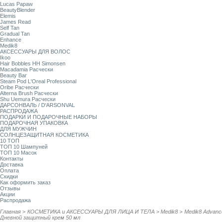
Lucas Papaw
BeautyBlender
Elemis
James Read
Self Tan
Gradual Tan
Enhance
Medik8
АКСЕССУАРЫ ДЛЯ ВОЛОС
Ikoo
Hair Bobbles HH Simonsen
Macadamia Расчески
Beauty Bar
Steam Pod L'Oreal Professional
Oribe Расчески
Alterna Brush Расчески
Shu Uemura Расчески
ДАРСОНВАЛЬ / D'ARSONVAL
РАСПРОДАЖА
ПОДАРКИ И ПОДАРОЧНЫЕ НАБОРЫ
ПОДАРОЧНАЯ УПАКОВКА
ДЛЯ МУЖЧИН
СОЛНЦЕЗАЩИТНАЯ КОСМЕТИКА
10 ТОП
ТОП 10 Шампуней
ТОП 10 Масок
Контакты
Доставка
Оплата
Скидки
Как оформить заказ
Отзывы
Акции
Распродажа
Главная
>
КОСМЕТИКА и АКСЕССУАРЫ ДЛЯ ЛИЦА И ТЕЛА
>
Medik8
>
Medik8 Advance
Дневной защитный крем 50 мл