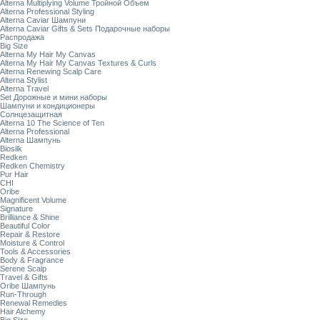
Alterna Multiplying Volume Тройной Объем
Alterna Professional Styling
Alterna Caviar Шампуни
Alterna Caviar Gifts & Sets Подарочные наборы
Распродажа
Big Size
Alterna My Hair My Canvas
Alterna My Hair My Canvas Textures & Curls
Alterna Renewing Scalp Care
Alterna Stylist
Alterna Travel
Set Дорожные и мини наборы
Шампуни и кондиционеры
Солнцезащитная
Alterna 10 The Science of Ten
Alterna Professional
Alterna Шампунь
Biosilk
Redken
Redken Chemistry
Pur Hair
CHI
Oribe
Magnificent Volume
Signature
Brilliance & Shine
Beautiful Color
Repair & Restore
Moisture & Control
Tools & Accessories
Body & Fragrance
Serene Scalp
Travel & Gifts
Oribe Шампунь
Run-Through
Renewal Remedies
Hair Alchemy