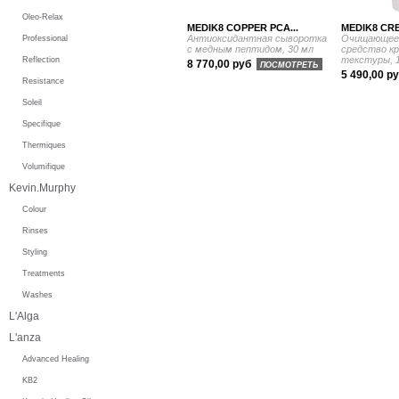
Oleo-Relax
MEDIK8 COPPER PCA...
MEDIK8 CRE
Антиоксидантная сыворотка
Очищающее
Professional
с медным пептидом, 30 мл
средство к
текстуры, 
Reflection
8 770,00 руб
ПОСМОТРЕТЬ
5 490,00 р
Resistance
Soleil
Specifique
Thermiques
Volumifique
Kevin.Murphy
Colour
Rinses
Styling
Treatments
Washes
L'Alga
L'anza
Advanced Healing
KB2