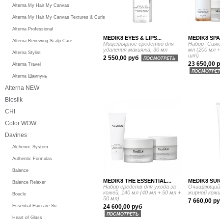
Alterna My Hair My Canvas
Alterna My Hair My Canvas Textures & Curls
Alterna Professional
MEDIK8 EYES & LIPS...
MEDIK8 SPA
Alterna Renewing Scalp Care
Мицеллярное средство для
Набор "Сияю
удаления макияжа, 30 мл
мл (200 мл +
Alterna Stylist
шт)
2 550,00 руб
ПОСМОТРЕТЬ
23 650,00 
Alterna Travel
ПОСМОТРЕ
Alterna Шампунь
Alterna NEW
Biosilk
CHI
Color WOW
Davines
Alchemic System
Authentic Formulas
Balance
MEDIK8 THE ESSENTIAL...
MEDIK8 SUR
Balance Relaxer
Набор средств для ухода за
Очищающий г
кожей, 140 мл (40 мл + 50 мл +
жирной кожи
Boucle
50 мл)
7 660,00 р
Essential Haircare Su
24 600,00 руб
ПОСМОТРЕТЬ
Heart of Glass