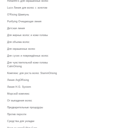
Helianthi's Для окрашенных волос
Luce Линия для волос с золотом
O’Rising Шампунь
Purifying Очищающая линия
Детская линия
Для жирных волос и кожи головы
Для объема волос
Для окрашенных волос
Для сухих и повреждённых волос
Для чувствительной кожи головы
CalmOrising
Комплекс для роста волос StaminOrising
Линия ArgORising
Линия H.G. System
Морской комплекс
От выпадения волос
Предварительные процедуры
Против перхоти
Средства для укладки
Уход за кожей Skin Care