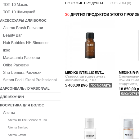
ПОХОЖИЕ ПРОДУКТЫ ...
ОТЗЫВЫ (0)
ТОП 10 Масок
ТОП 10 Шампуней
30
ДРУГИХ ПРОДУКТОВ ЭТОГО ПРОИЗ
АКСЕССУАРЫ ДЛЯ ВОЛОС
Alterna Brush Расчески
Beauty Bar
Hair Bobbles HH Simonsen
Ikoo
Macadamia Расчески
Oribe Расчески
Shu Uemura Расчески
MEDIK8 INTELLIGENT...
MEDIK8 R-R
Сыворотка вокруг глаз с
Омолаживаю
Steam Pod L'Oreal Professional
витамином А, 7 мл
ночная сыво
вокруг глаз,
5 400,00 руб
ПОСМОТРЕТЬ
ДАРСОНВАЛЬ / D'ARSONVAL
18 850,00 
ПОСМОТРЕ
ДЛЯ МУЖЧИН
КОСМЕТИКА ДЛЯ ВОЛОС
Alterna
Alterna 10 The Science of Ten
Alterna Bamboo
Alterna Caviar