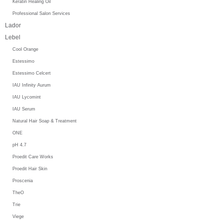
Keratin Healing Oil
Professional Salon Services
Lador
Lebel
Cool Orange
Estessimo
Estessimo Celcert
IAU Infinity Aurum
IAU Lycomint
IAU Serum
Natural Hair Soap & Treatment
ONE
pH 4.7
Proedit Care Works
Proedit Hair Skin
Proscenia
TheO
Trie
Viege