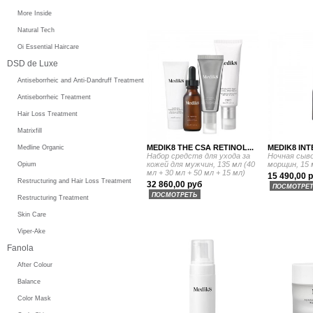
More Inside
Natural Tech
Oi Essential Haircare
DSD de Luxe
Antiseborrheic and Anti-Dandruff Treatment
Antiseborrheic Treatment
Hair Loss Treatment
Matrixfill
MEDIK8 THE CSA RETINOL...
MEDIK8 INT
Medline Organic
Набор средств для ухода за
Ночная сыв
кожей для мужчин, 135 мл (40
морщин, 15 
Opium
мл + 30 мл + 50 мл + 15 мл)
15 490,00 
Restructuring and Hair Loss Treatment
32 860,00 руб
ПОСМОТРЕ
ПОСМОТРЕТЬ
Restructuring Treatment
Skin Care
Viper-Ake
Fanola
After Colour
Balance
Color Mask