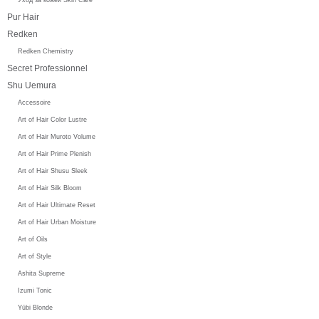
Pur Hair
Redken
Redken Chemistry
Secret Professionnel
Shu Uemura
Accessoire
Art of Hair Color Lustre
Art of Hair Muroto Volume
Art of Hair Prime Plenish
Art of Hair Shusu Sleek
Art of Hair Silk Bloom
Art of Hair Ultimate Reset
Art of Hair Urban Moisture
Art of Oils
Art of Style
Ashita Supreme
Izumi Tonic
Yūbi Blonde