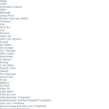
Viege
TheO
Estessimo Celcert
ONE
Minoxidil
Living Proof
Perfect Hair Day (PHD)
Timeless
Full
No Frizz
Curl
Restore
Style Lab
Hair Loss System
Fanola
No Yellow
No Orange
Oro Therapy
After Colour
Nourishing
Frequent
Energy
Curly Shine
Smooth Care
Volume
Pre Shampoo
Sensi Care
Purity
Balance
No Red
Fiber Fix
Color Mask
DSD de Luxe
Antiseborrheic Treatment
Antiseborrheic and Anti-Dandruff Treatment
Hair Loss Treatment
Restructuring and Hair Loss Treatment