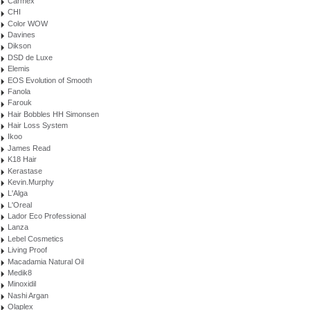
Carmex
CHI
Color WOW
Davines
Dikson
DSD de Luxe
Elemis
EOS Evolution of Smooth
Fanola
Farouk
Hair Bobbles HH Simonsen
Hair Loss System
Ikoo
James Read
K18 Hair
Kerastase
Kevin.Murphy
L'Alga
L'Oreal
Lador Eco Professional
Lanza
Lebel Cosmetics
Living Proof
Macadamia Natural Oil
Medik8
Minoxidil
Nashi Argan
Olaplex