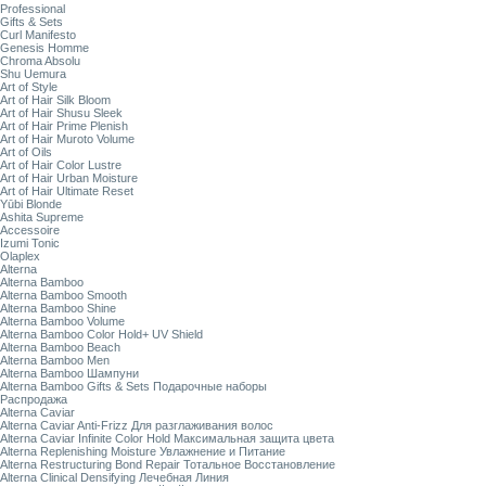
Professional
Gifts & Sets
Curl Manifesto
Genesis Homme
Chroma Absolu
Shu Uemura
Art of Style
Art of Hair Silk Bloom
Art of Hair Shusu Sleek
Art of Hair Prime Plenish
Art of Hair Muroto Volume
Art of Oils
Art of Hair Color Lustre
Art of Hair Urban Moisture
Art of Hair Ultimate Reset
Yūbi Blonde
Ashita Supreme
Accessoire
Izumi Tonic
Olaplex
Alterna
Alterna Bamboo
Alterna Bamboo Smooth
Alterna Bamboo Shine
Alterna Bamboo Volume
Alterna Bamboo Color Hold+ UV Shield
Alterna Bamboo Beach
Alterna Bamboo Men
Alterna Bamboo Шампуни
Alterna Bamboo Gifts & Sets Подарочные наборы
Распродажа
Alterna Caviar
Alterna Caviar Anti-Frizz Для разглаживания волос
Alterna Caviar Infinite Color Hold Максимальная защита цвета
Alterna Replenishing Moisture Увлажнение и Питание
Alterna Restructuring Bond Repair Тотальное Восстановление
Alterna Clinical Densifying Лечебная Линия