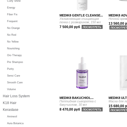
Curly Shine
Energy
Fiber Fix
MEDIK8 GENTLE CLEANSE...
MEDIK8 ADV
Увлажняющая очищающая
Ночной крем
Frequent
пенка с розмарином, 150 мл
13 560,00 
7 500,00 руб
ПОСМОТРЕТЬ
ПОСМОТРЕ
No Orange
No Red
No Yellow
Nourishing
Oro Therapy
Pre Shampoo
Purity
Sensi Care
Smooth Care
Volume
Hair Loss System
MEDIK8 BAKUCHIOL...
MEDIK8 ULT
Пептидная сыворотка с
Маска для л
K18 Hair
бакучиолом, 30 мл
15 680,00 
8 470,00 руб
Kerastase
ПОСМОТРЕТЬ
ПОСМОТРЕ
Aminexil
Aura Botanica