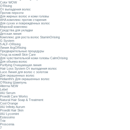
Color WOW
O’Rising
От выпадения волос
Против перхоти
Для жирных волос и кожи головы
AHA комплекс против старения
Для сухих и повреждённых волос
Морской комплекс
Средства для укладки
Детская линия
Комплекс для роста волос StaminOrising
G System
5 ALF-ORising
Линия ArgORising
Предварительные процедуры
Уход за кожей Skin Care
Для чувствительной кожи головы CalmOrising
Для объема волос
Purifying Очищающая линия
Hair Loss System От выпадения волос
Luce Линия для волос с золотом
Для окрашенных волос
Helianthi's Для окрашенных волос
O’Rising Шампунь
Alterna NEW
Lebel
IAU Serum
Proedit Care Works
Natural Hair Soap & Treatment
Cool Orange
IAU Infinity Aurum
Proedit Hair Skin
IAU Lycomint
Estessimo
Trie
Proscenia
7