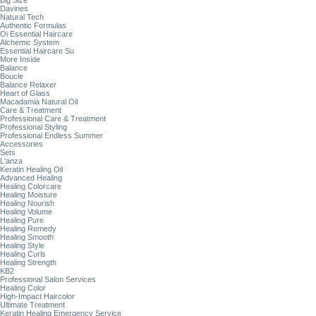
Big Size
Davines
Natural Tech
Authentic Formulas
Oi Essential Haircare
Alchemic System
Essential Haircare Su
More Inside
Balance
Boucle
Balance Relaxer
Heart of Glass
Macadamia Natural Oil
Care & Treatment
Professional Care & Treatment
Professional Styling
Professional Endless Summer
Accessories
Sets
L'anza
Keratin Healing Oil
Advanced Healing
Healing Colorcare
Healing Moisture
Healing Nourish
Healing Volume
Healing Pure
Healing Remedy
Healing Smooth
Healing Style
Healing Curls
Healing Strength
KB2
Professional Salon Services
Healing Color
High-Impact Haircolor
Ultimate Treatment
Keratin Healing Emergency Service