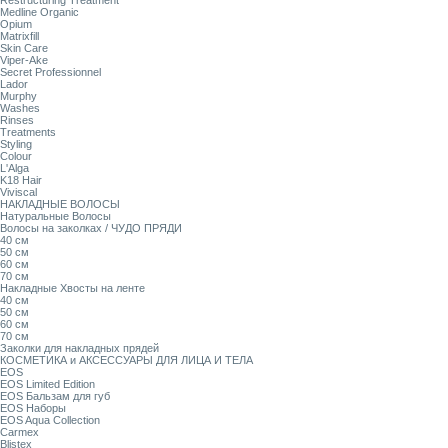
Restructuring Treatment
Medline Organic
Opium
Matrixfill
Skin Care
Viper-Ake
Secret Professionnel
Lador
Murphy
Washes
Rinses
Treatments
Styling
Colour
L'Alga
K18 Hair
Viviscal
НАКЛАДНЫЕ ВОЛОСЫ
Натуральные Волосы
Волосы на заколках / ЧУДО ПРЯДИ
40 см
50 см
60 см
70 см
Накладные Хвосты на ленте
40 см
50 см
60 см
70 см
Заколки для накладных прядей
КОСМЕТИКА и АКСЕССУАРЫ ДЛЯ ЛИЦА И ТЕЛА
EOS
EOS Limited Edition
EOS Бальзам для губ
EOS Наборы
EOS Aqua Collection
Carmex
Blistex