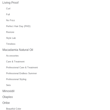
Living Proof
Curl
Full
No Frizz
Perfect Hair Day (PHD)
Restore
Style Lab
Timeless
Macadamia Natural Oil
Accessories
Care & Treatment
Professional Care & Treatment
Professional Endless Summer
Professional Styling
Sets
Minoxidil
Olaplex
Oribe
Beautiful Color