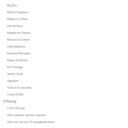
Big Size
Body & Fragrance
Brilliance & Shine
Hair Alchemy
Magnificent Volume
Moisture & Control
Oribe Шампунь
Renewal Remedies
Repair & Restore
Run-Through
Serene Scalp
Signature
Tools & Accessories
Travel & Gifts
O’Rising
5 ALF-ORising
AHA комплекс против старения
Hair Loss System От выпадения волос