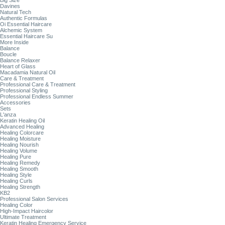
Big Size
Davines
Natural Tech
Authentic Formulas
Oi Essential Haircare
Alchemic System
Essential Haircare Su
More Inside
Balance
Boucle
Balance Relaxer
Heart of Glass
Macadamia Natural Oil
Care & Treatment
Professional Care & Treatment
Professional Styling
Professional Endless Summer
Accessories
Sets
L'anza
Keratin Healing Oil
Advanced Healing
Healing Colorcare
Healing Moisture
Healing Nourish
Healing Volume
Healing Pure
Healing Remedy
Healing Smooth
Healing Style
Healing Curls
Healing Strength
KB2
Professional Salon Services
Healing Color
High-Impact Haircolor
Ultimate Treatment
Keratin Healing Emergency Service