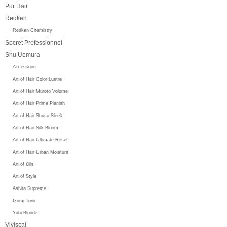
Pur Hair
Redken
Redken Chemistry
Secret Professionnel
Shu Uemura
Accessoire
Art of Hair Color Lustre
Art of Hair Muroto Volume
Art of Hair Prime Plenish
Art of Hair Shusu Sleek
Art of Hair Silk Bloom
Art of Hair Ultimate Reset
Art of Hair Urban Moisture
Art of Oils
Art of Style
Ashita Supreme
Izumi Tonic
Yūbi Blonde
Viviscal