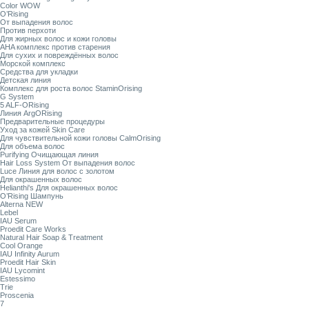
Color WOW
O’Rising
От выпадения волос
Против перхоти
Для жирных волос и кожи головы
AHA комплекс против старения
Для сухих и повреждённых волос
Морской комплекс
Средства для укладки
Детская линия
Комплекс для роста волос StaminOrising
G System
5 ALF-ORising
Линия ArgORising
Предварительные процедуры
Уход за кожей Skin Care
Для чувствительной кожи головы CalmOrising
Для объема волос
Purifying Очищающая линия
Hair Loss System От выпадения волос
Luce Линия для волос с золотом
Для окрашенных волос
Helianthi's Для окрашенных волос
O’Rising Шампунь
Alterna NEW
Lebel
IAU Serum
Proedit Care Works
Natural Hair Soap & Treatment
Cool Orange
IAU Infinity Aurum
Proedit Hair Skin
IAU Lycomint
Estessimo
Trie
Proscenia
7