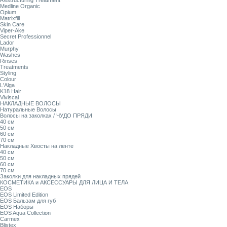
Restructuring Treatment
Medline Organic
Opium
Matrixfill
Skin Care
Viper-Ake
Secret Professionnel
Lador
Murphy
Washes
Rinses
Treatments
Styling
Colour
L'Alga
K18 Hair
Viviscal
НАКЛАДНЫЕ ВОЛОСЫ
Натуральные Волосы
Волосы на заколках / ЧУДО ПРЯДИ
40 см
50 см
60 см
70 см
Накладные Хвосты на ленте
40 см
50 см
60 см
70 см
Заколки для накладных прядей
КОСМЕТИКА и АКСЕССУАРЫ ДЛЯ ЛИЦА И ТЕЛА
EOS
EOS Limited Edition
EOS Бальзам для губ
EOS Наборы
EOS Aqua Collection
Carmex
Blistex