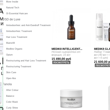
More Inside
Natural Tech
Oi Essential Haircare
DSD de Luxe
Antiseborrheic and Anti-Dandruff Treatment
Antiseborrheic Treatment
Hair Loss Treatment
Matrixfill
MEDIK8 INTELLIGENT...
MEDIK8 GLA
Medline Organic
Ночная сыворотка от
Набор "Глам
морщин, 15 мл
мл (40 мл + 
Opium
мл + 6 шт)
15 490,00 руб
Restructuring and Hair Loss Treatment
21 600,00 
ПОСМОТРЕТЬ
ПОСМОТРЕ
Restructuring Treatment
Skin Care
Viper-Ake
Fanola
After Colour
Balance
Color Mask
Curly Shine