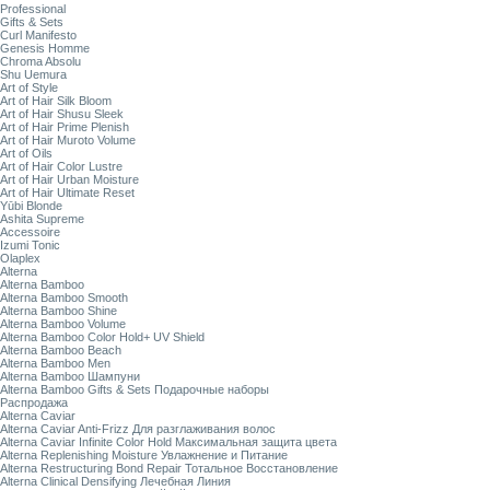
Professional
Gifts & Sets
Curl Manifesto
Genesis Homme
Chroma Absolu
Shu Uemura
Art of Style
Art of Hair Silk Bloom
Art of Hair Shusu Sleek
Art of Hair Prime Plenish
Art of Hair Muroto Volume
Art of Oils
Art of Hair Color Lustre
Art of Hair Urban Moisture
Art of Hair Ultimate Reset
Yūbi Blonde
Ashita Supreme
Accessoire
Izumi Tonic
Olaplex
Alterna
Alterna Bamboo
Alterna Bamboo Smooth
Alterna Bamboo Shine
Alterna Bamboo Volume
Alterna Bamboo Color Hold+ UV Shield
Alterna Bamboo Beach
Alterna Bamboo Men
Alterna Bamboo Шампуни
Alterna Bamboo Gifts & Sets Подарочные наборы
Распродажа
Alterna Caviar
Alterna Caviar Anti-Frizz Для разглаживания волос
Alterna Caviar Infinite Color Hold Максимальная защита цвета
Alterna Replenishing Moisture Увлажнение и Питание
Alterna Restructuring Bond Repair Тотальное Восстановление
Alterna Clinical Densifying Лечебная Линия