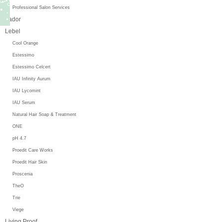
Professional Salon Services
Lador
Lebel
Cool Orange
Estessimo
Estessimo Celcert
IAU Infinity Aurum
IAU Lycomint
IAU Serum
Natural Hair Soap & Treatment
ONE
pH 4.7
Proedit Care Works
Proedit Hair Skin
Proscenia
TheO
Trie
Viege
Living Proof