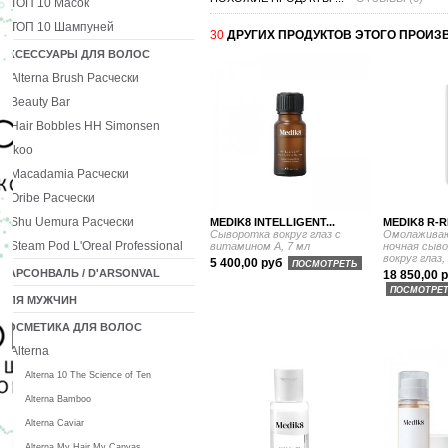
ТОП 10 Масок
ТОП 10 Шампуней
30
ДРУГИХ ПРОДУКТОВ ЭТОГО ПРОИЗ
АКСЕССУАРЫ ДЛЯ ВОЛОС
Alterna Brush Расчески
Beauty Bar
Hair Bobbles HH Simonsen
Ikoo
Macadamia Расчески
Oribe Расчески
Shu Uemura Расчески
MEDIK8 INTELLIGENT...
MEDIK8 R-R
Сыворотка вокруг глаз с
Омолаживаю
Steam Pod L'Oreal Professional
витамином А, 7 мл
ночная сыво
вокруг глаз,
5 400,00 руб
ПОСМОТРЕТЬ
ДАРСОНВАЛЬ / D'ARSONVAL
18 850,00 
ПОСМОТРЕ
ДЛЯ МУЖЧИН
КОСМЕТИКА ДЛЯ ВОЛОС
Alterna
Alterna 10 The Science of Ten
Alterna Bamboo
Alterna Caviar
Alterna My Hair My Canvas