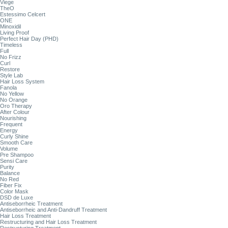
Viege
TheO
Estessimo Celcert
ONE
Minoxidil
Living Proof
Perfect Hair Day (PHD)
Timeless
Full
No Frizz
Curl
Restore
Style Lab
Hair Loss System
Fanola
No Yellow
No Orange
Oro Therapy
After Colour
Nourishing
Frequent
Energy
Curly Shine
Smooth Care
Volume
Pre Shampoo
Sensi Care
Purity
Balance
No Red
Fiber Fix
Color Mask
DSD de Luxe
Antiseborrheic Treatment
Antiseborrheic and Anti-Dandruff Treatment
Hair Loss Treatment
Restructuring and Hair Loss Treatment