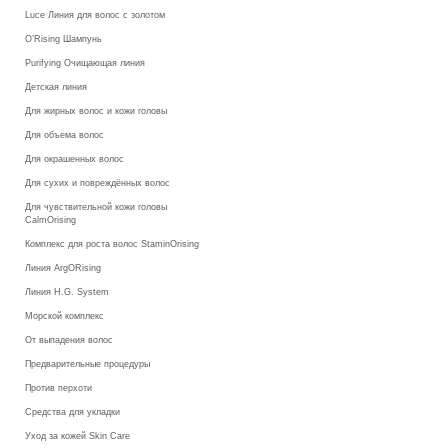
Luce Линия для волос с золотом
O’Rising Шампунь
Purifying Очищающая линия
Детская линия
Для жирных волос и кожи головы
Для объема волос
Для окрашенных волос
Для сухих и повреждённых волос
Для чувствительной кожи головы
CalmOrising
Комплекс для роста волос StaminOrising
Линия ArgORising
Линия H.G. System
Морской комплекс
От выпадения волос
Предварительные процедуры
Против перхоти
Средства для укладки
Уход за кожей Skin Care