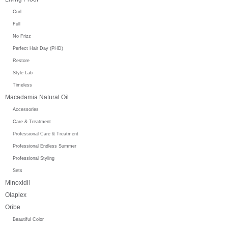
Curl
Full
No Frizz
Perfect Hair Day (PHD)
Restore
Style Lab
Timeless
Macadamia Natural Oil
Accessories
Care & Treatment
Professional Care & Treatment
Professional Endless Summer
Professional Styling
Sets
Minoxidil
Olaplex
Oribe
Beautiful Color