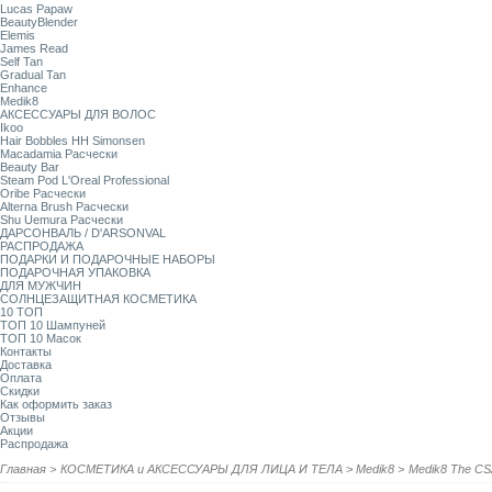
Lucas Papaw
BeautyBlender
Elemis
James Read
Self Tan
Gradual Tan
Enhance
Medik8
АКСЕССУАРЫ ДЛЯ ВОЛОС
Ikoo
Hair Bobbles HH Simonsen
Macadamia Расчески
Beauty Bar
Steam Pod L'Oreal Professional
Oribe Расчески
Alterna Brush Расчески
Shu Uemura Расчески
ДАРСОНВАЛЬ / D'ARSONVAL
РАСПРОДАЖА
ПОДАРКИ И ПОДАРОЧНЫЕ НАБОРЫ
ПОДАРОЧНАЯ УПАКОВКА
ДЛЯ МУЖЧИН
СОЛНЦЕЗАЩИТНАЯ КОСМЕТИКА
10 ТОП
ТОП 10 Шампуней
ТОП 10 Масок
Контакты
Доставка
Оплата
Скидки
Как оформить заказ
Отзывы
Акции
Распродажа
Главная
>
КОСМЕТИКА и АКСЕССУАРЫ ДЛЯ ЛИЦА И ТЕЛА
>
Medik8
>
Medik8 The CSA