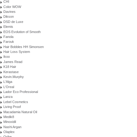
CHI
Color WOW
Davines
Dikson
DSD de Luxe
Elemis
EOS Evolution of Smooth
Fanola
Farouk
Hair Bobbles HH Simonsen
Hair Loss System
Ikoo
James Read
K18 Hair
Kerastase
Kevin.Murphy
L'Alga
L'Oreal
Lador Eco Professional
Lanza
Lebel Cosmetics
Living Proof
Macadamia Natural Oil
Medik8
Minoxidil
Nashi Argan
Olaplex
Oribe