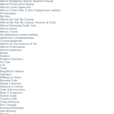
Alterna Multiplying Volume Тройной Объем
Alterna Professional Styling
Alterna Caviar Шампуни
Alterna Caviar Gifts & Sets Подарочные наборы
Распродажа
Big Size
Alterna My Hair My Canvas
Alterna My Hair My Canvas Textures & Curls
Alterna Renewing Scalp Care
Alterna Stylist
Alterna Travel
Set Дорожные и мини наборы
Шампуни и кондиционеры
Солнцезащитная
Alterna 10 The Science of Ten
Alterna Professional
Alterna Шампунь
Biosilk
Redken
Redken Chemistry
Pur Hair
CHI
Oribe
Magnificent Volume
Signature
Brilliance & Shine
Beautiful Color
Repair & Restore
Moisture & Control
Tools & Accessories
Body & Fragrance
Serene Scalp
Travel & Gifts
Oribe Шампунь
Run-Through
Renewal Remedies
Hair Alchemy