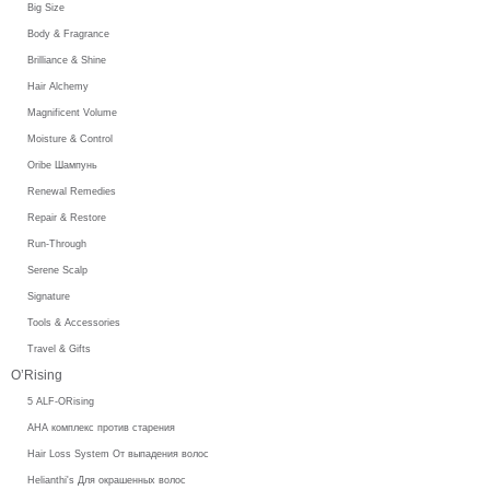
Big Size
Body & Fragrance
Brilliance & Shine
Hair Alchemy
Magnificent Volume
Moisture & Control
Oribe Шампунь
Renewal Remedies
Repair & Restore
Run-Through
Serene Scalp
Signature
Tools & Accessories
Travel & Gifts
O’Rising
5 ALF-ORising
AHA комплекс против старения
Hair Loss System От выпадения волос
Helianthi's Для окрашенных волос