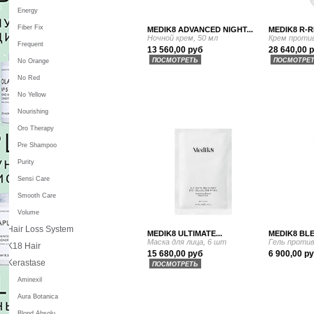
Energy
Fiber Fix
MEDIK8 ADVANCED NIGHT...
MEDIK8 R-R
Ночной крем, 50 мл
Крем против
Frequent
13 560,00 руб
28 640,00 
ПОСМОТРЕТЬ
ПОСМОТРЕ
No Orange
No Red
No Yellow
Nourishing
Oro Therapy
Pre Shampoo
Purity
Sensi Care
Smooth Care
Volume
Hair Loss System
MEDIK8 ULTIMATE...
MEDIK8 BLE
Маска для лица, 6 шт
Гель против
K18 Hair
15 680,00 руб
6 900,00 р
Kerastase
ПОСМОТРЕТЬ
Aminexil
Aura Botanica
Blond Absolu