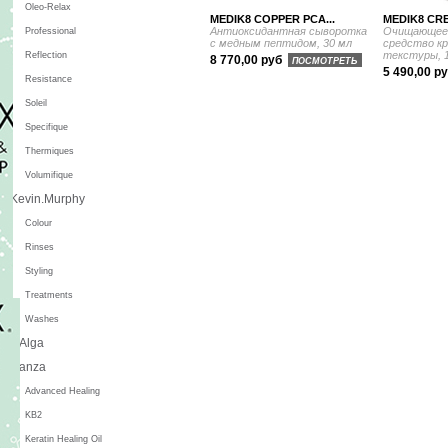
Oleo-Relax
MEDIK8 COPPER PCA...
MEDIK8 CRE
Антиоксидантная сыворотка
Очищающее
Professional
с медным пептидом, 30 мл
средство к
текстуры, 
Reflection
8 770,00 руб
ПОСМОТРЕТЬ
5 490,00 р
Resistance
Soleil
Specifique
Thermiques
Volumifique
Kevin.Murphy
Colour
Rinses
Styling
Treatments
Washes
L'Alga
L'anza
Advanced Healing
KB2
Keratin Healing Oil