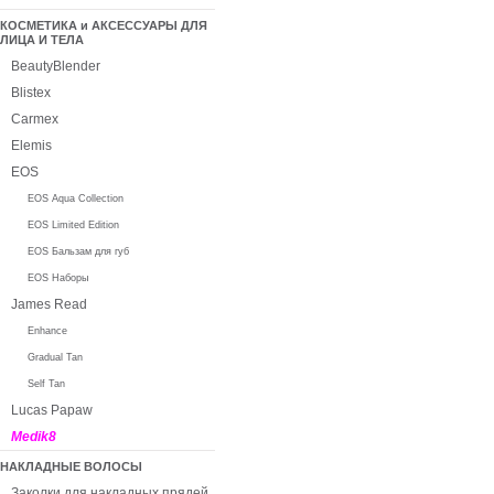
КОСМЕТИКА и АКСЕССУАРЫ ДЛЯ
ЛИЦА И ТЕЛА
BeautyBlender
Blistex
Carmex
Elemis
EOS
EOS Aqua Collection
EOS Limited Edition
EOS Бальзам для губ
EOS Наборы
James Read
Enhance
Gradual Tan
Self Tan
Lucas Papaw
Medik8
НАКЛАДНЫЕ ВОЛОСЫ
Заколки для накладных прядей