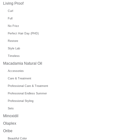
Living Proof
Curl
Full
No Frizz
Perfect Hair Day (PHD)
Restore
Style Lab
Timeless
Macadamia Natural Oil
Accessories
Care & Treatment
Professional Care & Treatment
Professional Endless Summer
Professional Styling
Sets
Minoxidil
Olaplex
Oribe
Beautiful Color