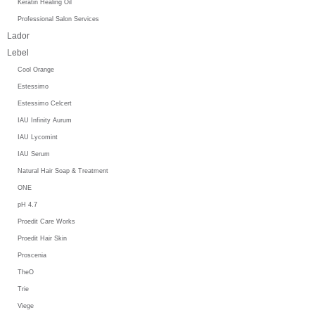
Keratin Healing Oil
Professional Salon Services
Lador
Lebel
Cool Orange
Estessimo
Estessimo Celcert
IAU Infinity Aurum
IAU Lycomint
IAU Serum
Natural Hair Soap & Treatment
ONE
pH 4.7
Proedit Care Works
Proedit Hair Skin
Proscenia
TheO
Trie
Viege