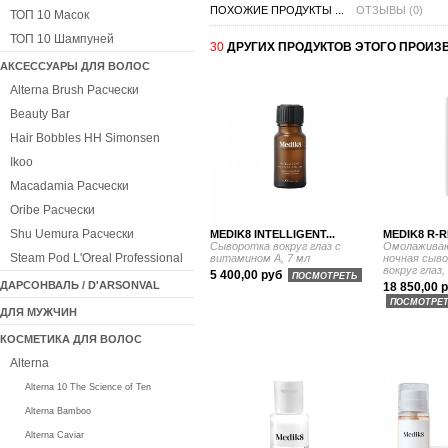
ПОХОЖИЕ ПРОДУКТЫ ...
ОТЗЫВЫ (0)
ТОП 10 Масок
ТОП 10 Шампуней
30
ДРУГИХ ПРОДУКТОВ ЭТОГО ПРОИЗ
АКСЕССУАРЫ ДЛЯ ВОЛОС
Alterna Brush Расчески
Beauty Bar
Hair Bobbles HH Simonsen
Ikoo
Macadamia Расчески
Oribe Расчески
Shu Uemura Расчески
MEDIK8 INTELLIGENT...
MEDIK8 R-R
Сыворотка вокруг глаз с
Омолаживаю
Steam Pod L'Oreal Professional
витамином А, 7 мл
ночная сыво
вокруг глаз,
5 400,00 руб
ПОСМОТРЕТЬ
ДАРСОНВАЛЬ / D'ARSONVAL
18 850,00 
ПОСМОТРЕ
ДЛЯ МУЖЧИН
КОСМЕТИКА ДЛЯ ВОЛОС
Alterna
Alterna 10 The Science of Ten
Alterna Bamboo
Alterna Caviar