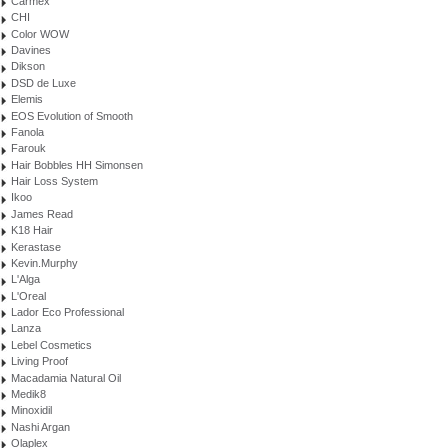
Carmex
CHI
Color WOW
Davines
Dikson
DSD de Luxe
Elemis
EOS Evolution of Smooth
Fanola
Farouk
Hair Bobbles HH Simonsen
Hair Loss System
Ikoo
James Read
K18 Hair
Kerastase
Kevin.Murphy
L'Alga
L'Oreal
Lador Eco Professional
Lanza
Lebel Cosmetics
Living Proof
Macadamia Natural Oil
Medik8
Minoxidil
Nashi Argan
Olaplex