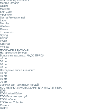
Restructuring Treatment
Medline Organic
Opium
Matrixfill
Skin Care
Viper-Ake
Secret Professionnel
Lador
Murphy
Washes
Rinses
Treatments
Styling
Colour
L'Alga
K18 Hair
Viviscal
НАКЛАДНЫЕ ВОЛОСЫ
Натуральные Волосы
Волосы на заколках / ЧУДО ПРЯДИ
40 см
50 см
60 см
70 см
Накладные Хвосты на ленте
40 см
50 см
60 см
70 см
Заколки для накладных прядей
КОСМЕТИКА и АКСЕССУАРЫ ДЛЯ ЛИЦА И ТЕЛА
EOS
EOS Limited Edition
EOS Бальзам для губ
EOS Наборы
EOS Aqua Collection
Carmex
Blistex