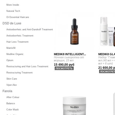
More Inside
Natural Tech
Oi Essential Haircare
DSD de Luxe
Antiseborrheic and Anti-Dandruff Treatment
Antiseborrheic Treatment
Hair Loss Treatment
Matrixfill
MEDIK8 INTELLIGENT...
MEDIK8 GLA
Medline Organic
Ночная сыворотка от
Набор "Глам
морщин, 15 мл
мл (40 мл + 
Opium
мл + 6 шт)
15 490,00 руб
Restructuring and Hair Loss Treatment
21 600,00 
ПОСМОТРЕТЬ
ПОСМОТРЕ
Restructuring Treatment
Skin Care
Viper-Ake
Fanola
After Colour
Balance
Color Mask