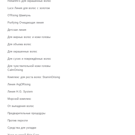
Helianthi's Для окрашенных волос
Luce Линия для волос с золотом
O’Rising Шампунь
Purifying Очищающая линия
Детская линия
Для жирных волос и кожи головы
Для объема волос
Для окрашенных волос
Для сухих и повреждённых волос
Для чувствительной кожи головы
CalmOrising
Комплекс для роста волос StaminOrising
Линия ArgORising
Линия H.G. System
Морской комплекс
От выпадения волос
Предварительные процедуры
Против перхоти
Средства для укладки
Уход за кожей Skin Care