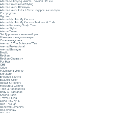
Alterna Multiplying Volume Тройной Объем
Alterna Professional Styling
Alterna Caviar Шампуни
Alterna Caviar Gifts & Sets Подарочные наборы
Распродажа
Big Size
Alterna My Hair My Canvas
Alterna My Hair My Canvas Textures & Curls
Alterna Renewing Scalp Care
Alterna Stylist
Alterna Travel
Set Дорожные и мини наборы
Шампуни и кондиционеры
Солнцезащитная
Alterna 10 The Science of Ten
Alterna Professional
Alterna Шампунь
Biosilk
Redken
Redken Chemistry
Pur Hair
CHI
Oribe
Magnificent Volume
Signature
Brilliance & Shine
Beautiful Color
Repair & Restore
Moisture & Control
Tools & Accessories
Body & Fragrance
Serene Scalp
Travel & Gifts
Oribe Шампунь
Run-Through
Renewal Remedies
Hair Alchemy