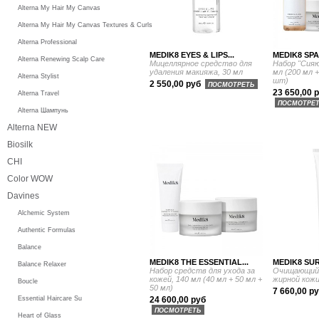
Alterna My Hair My Canvas
Alterna My Hair My Canvas Textures & Curls
Alterna Professional
MEDIK8 EYES & LIPS...
MEDIK8 SPA
Alterna Renewing Scalp Care
Мицеллярное средство для
Набор "Сияю
удаления макияжа, 30 мл
мл (200 мл +
Alterna Stylist
шт)
2 550,00 руб
ПОСМОТРЕТЬ
23 650,00 
Alterna Travel
ПОСМОТРЕ
Alterna Шампунь
Alterna NEW
Biosilk
CHI
Color WOW
Davines
Alchemic System
Authentic Formulas
Balance
MEDIK8 THE ESSENTIAL...
MEDIK8 SUR
Balance Relaxer
Набор средств для ухода за
Очищающий г
кожей, 140 мл (40 мл + 50 мл +
жирной кожи
Boucle
50 мл)
7 660,00 р
Essential Haircare Su
24 600,00 руб
ПОСМОТРЕТЬ
Heart of Glass