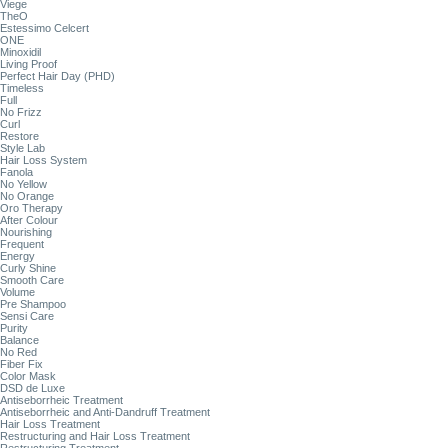
Viege
TheO
Estessimo Celcert
ONE
Minoxidil
Living Proof
Perfect Hair Day (PHD)
Timeless
Full
No Frizz
Curl
Restore
Style Lab
Hair Loss System
Fanola
No Yellow
No Orange
Oro Therapy
After Colour
Nourishing
Frequent
Energy
Curly Shine
Smooth Care
Volume
Pre Shampoo
Sensi Care
Purity
Balance
No Red
Fiber Fix
Color Mask
DSD de Luxe
Antiseborrheic Treatment
Antiseborrheic and Anti-Dandruff Treatment
Hair Loss Treatment
Restructuring and Hair Loss Treatment