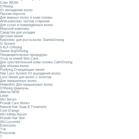
Color WOW
O’Rising
От выпадения волос
Против перхоти
Для жирных волос и кожи головы
AHA комплекс против старения
Для сухих и повреждённых волос
Морской комплекс
Средства для укладки
Детская линия
Комплекс для роста волос StaminOrising
G System
5 ALF-ORising
Линия ArgORising
Предварительные процедуры
Уход за кожей Skin Care
Для чувствительной кожи головы CalmOrising
Для объема волос
Purifying Очищающая линия
Hair Loss System От выпадения волос
Luce Линия для волос с золотом
Для окрашенных волос
Helianthi's Для окрашенных волос
O’Rising Шампунь
Alterna NEW
Lebel
IAU Serum
Proedit Care Works
Natural Hair Soap & Treatment
Cool Orange
IAU Infinity Aurum
Proedit Hair Skin
IAU Lycomint
Estessimo
Trie
Proscenia
7