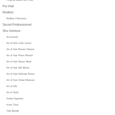
Pur Hair
Redken
Redken Chemistry
Secret Professionnel
Shu Uemura
Accessoire
Art of Hair Color Lustre
Art of Hair Muroto Volume
Art of Hair Prime Plenish
Art of Hair Shusu Sleek
Art of Hair Silk Bloom
Art of Hair Ultimate Reset
Art of Hair Urban Moisture
Art of Oils
Art of Style
Ashita Supreme
Izumi Tonic
Yūbi Blonde