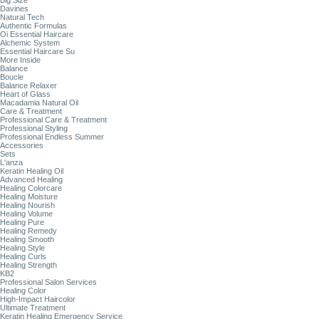
Big Size
Davines
Natural Tech
Authentic Formulas
Oi Essential Haircare
Alchemic System
Essential Haircare Su
More Inside
Balance
Boucle
Balance Relaxer
Heart of Glass
Macadamia Natural Oil
Care & Treatment
Professional Care & Treatment
Professional Styling
Professional Endless Summer
Accessories
Sets
L'anza
Keratin Healing Oil
Advanced Healing
Healing Colorcare
Healing Moisture
Healing Nourish
Healing Volume
Healing Pure
Healing Remedy
Healing Smooth
Healing Style
Healing Curls
Healing Strength
KB2
Professional Salon Services
Healing Color
High-Impact Haircolor
Ultimate Treatment
Keratin Healing Emergency Service