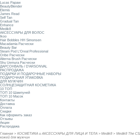
Lucas Papaw
BeautyBlender
Elemis
James Read
Self Tan
Gradual Tan
Enhance
Medik8
АКСЕССУАРЫ ДЛЯ ВОЛОС
Ikoo
Hair Bobbles HH Simonsen
Macadamia Расчески
Beauty Bar
Steam Pod L'Oreal Professional
Oribe Расчески
Alterna Brush Расчески
Shu Uemura Расчески
ДАРСОНВАЛЬ / D'ARSONVAL
РАСПРОДАЖА
ПОДАРКИ И ПОДАРОЧНЫЕ НАБОРЫ
ПОДАРОЧНАЯ УПАКОВКА
ДЛЯ МУЖЧИН
СОЛНЦЕЗАЩИТНАЯ КОСМЕТИКА
10 ТОП
ТОП 10 Шампуней
ТОП 10 Масок
Контакты
Доставка
Оплата
Скидки
Как оформить заказ
Отзывы
Акции
Распродажа
Главная
>
КОСМЕТИКА и АКСЕССУАРЫ ДЛЯ ЛИЦА И ТЕЛА
>
Medik8
>
Medik8 The CSA
кожей для мужчин