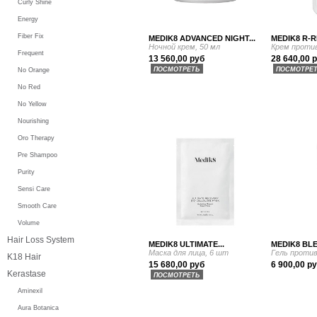
Curly Shine
Energy
Fiber Fix
MEDIK8 ADVANCED NIGHT...
MEDIK8 R-R
Ночной крем, 50 мл
Крем против
Frequent
13 560,00 руб
28 640,00 
ПОСМОТРЕТЬ
ПОСМОТРЕ
No Orange
No Red
No Yellow
Nourishing
Oro Therapy
Pre Shampoo
Purity
Sensi Care
Smooth Care
Volume
Hair Loss System
MEDIK8 ULTIMATE...
MEDIK8 BLE
Маска для лица, 6 шт
Гель против
K18 Hair
15 680,00 руб
6 900,00 р
Kerastase
ПОСМОТРЕТЬ
Aminexil
Aura Botanica