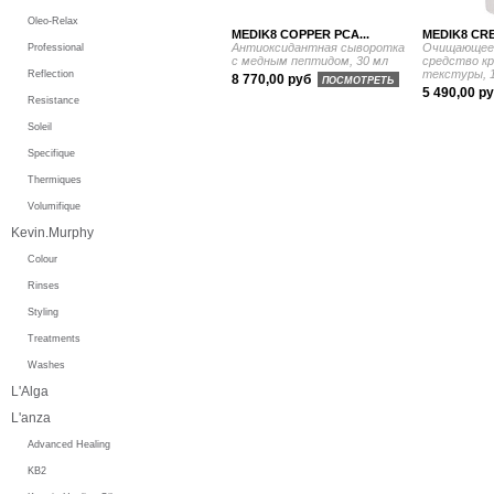
Oleo-Relax
MEDIK8 COPPER PCA...
MEDIK8 CRE
Антиоксидантная сыворотка
Очищающее
Professional
с медным пептидом, 30 мл
средство к
текстуры, 
Reflection
8 770,00 руб
ПОСМОТРЕТЬ
5 490,00 р
Resistance
Soleil
Specifique
Thermiques
Volumifique
Kevin.Murphy
Colour
Rinses
Styling
Treatments
Washes
L'Alga
L'anza
Advanced Healing
KB2