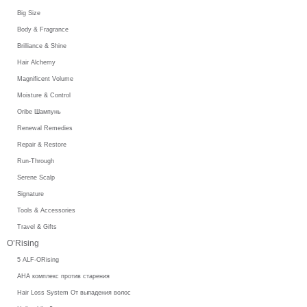
Big Size
Body & Fragrance
Brilliance & Shine
Hair Alchemy
Magnificent Volume
Moisture & Control
Oribe Шампунь
Renewal Remedies
Repair & Restore
Run-Through
Serene Scalp
Signature
Tools & Accessories
Travel & Gifts
O’Rising
5 ALF-ORising
AHA комплекс против старения
Hair Loss System От выпадения волос