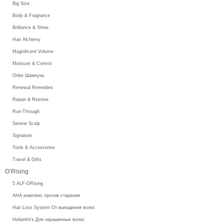
Big Size
Body & Fragrance
Brilliance & Shine
Hair Alchemy
Magnificent Volume
Moisture & Control
Oribe Шампунь
Renewal Remedies
Repair & Restore
Run-Through
Serene Scalp
Signature
Tools & Accessories
Travel & Gifts
O’Rising
5 ALF-ORising
AHA комплекс против старения
Hair Loss System От выпадения волос
Helianthi's Для окрашенных волос