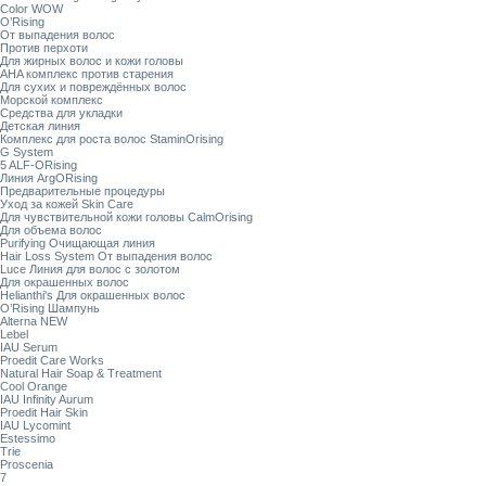
Color WOW
O’Rising
От выпадения волос
Против перхоти
Для жирных волос и кожи головы
AHA комплекс против старения
Для сухих и повреждённых волос
Морской комплекс
Средства для укладки
Детская линия
Комплекс для роста волос StaminOrising
G System
5 ALF-ORising
Линия ArgORising
Предварительные процедуры
Уход за кожей Skin Care
Для чувствительной кожи головы CalmOrising
Для объема волос
Purifying Очищающая линия
Hair Loss System От выпадения волос
Luce Линия для волос с золотом
Для окрашенных волос
Helianthi's Для окрашенных волос
O’Rising Шампунь
Alterna NEW
Lebel
IAU Serum
Proedit Care Works
Natural Hair Soap & Treatment
Cool Orange
IAU Infinity Aurum
Proedit Hair Skin
IAU Lycomint
Estessimo
Trie
Proscenia
7