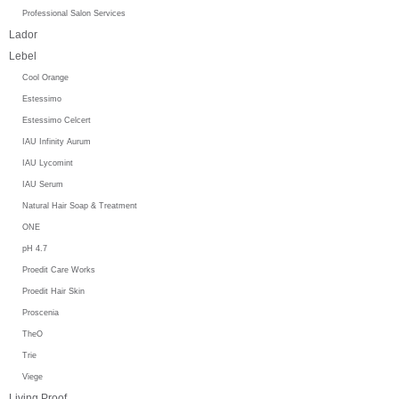
Professional Salon Services
Lador
Lebel
Cool Orange
Estessimo
Estessimo Celcert
IAU Infinity Aurum
IAU Lycomint
IAU Serum
Natural Hair Soap & Treatment
ONE
pH 4.7
Proedit Care Works
Proedit Hair Skin
Proscenia
TheO
Trie
Viege
Living Proof