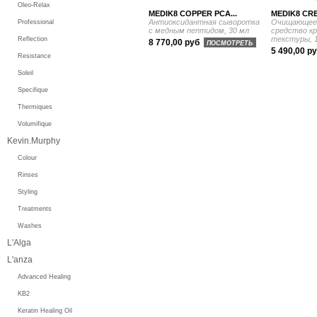
Oleo-Relax
MEDIK8 COPPER PCA...
MEDIK8 CRE
Антиоксидантная сыворотка
Очищающее
Professional
с медным пептидом, 30 мл
средство к
текстуры, 
Reflection
8 770,00 руб
ПОСМОТРЕТЬ
5 490,00 р
Resistance
Soleil
Specifique
Thermiques
Volumifique
Kevin.Murphy
Colour
Rinses
Styling
Treatments
Washes
L'Alga
L'anza
Advanced Healing
KB2
Keratin Healing Oil