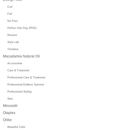
Curl
Full
No Frizz
Perfect Hair Day (PHD)
Restore
Style Lab
Timeless
Macadamia Natural Oil
Accessories
Care & Treatment
Professional Care & Treatment
Professional Endless Summer
Professional Styling
Sets
Minoxidil
Olaplex
Oribe
Beautiful Color