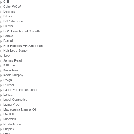
CHI
Color WOW
Davines
Dikson
DSD de Luxe
Elemis
EOS Evolution of Smooth
Fanola
Farouk
Hair Bobbles HH Simonsen
Hair Loss System
Ikoo
James Read
K18 Hair
Kerastase
Kevin.Murphy
L'Alga
L'Oreal
Lador Eco Professional
Lanza
Lebel Cosmetics
Living Proof
Macadamia Natural Oil
Medik8
Minoxidil
Nashi Argan
Olaplex
Oribe