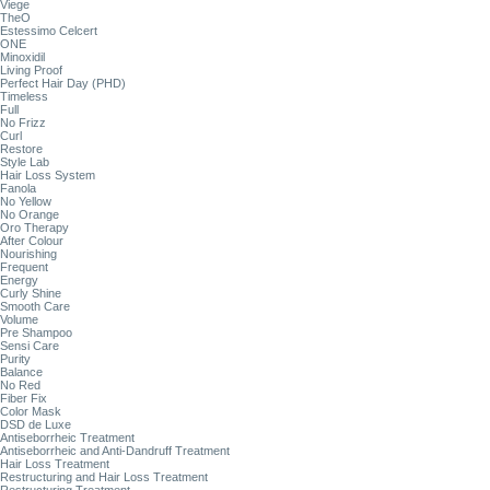
Viege
TheO
Estessimo Celcert
ONE
Minoxidil
Living Proof
Perfect Hair Day (PHD)
Timeless
Full
No Frizz
Curl
Restore
Style Lab
Hair Loss System
Fanola
No Yellow
No Orange
Oro Therapy
After Colour
Nourishing
Frequent
Energy
Curly Shine
Smooth Care
Volume
Pre Shampoo
Sensi Care
Purity
Balance
No Red
Fiber Fix
Color Mask
DSD de Luxe
Antiseborrheic Treatment
Antiseborrheic and Anti-Dandruff Treatment
Hair Loss Treatment
Restructuring and Hair Loss Treatment