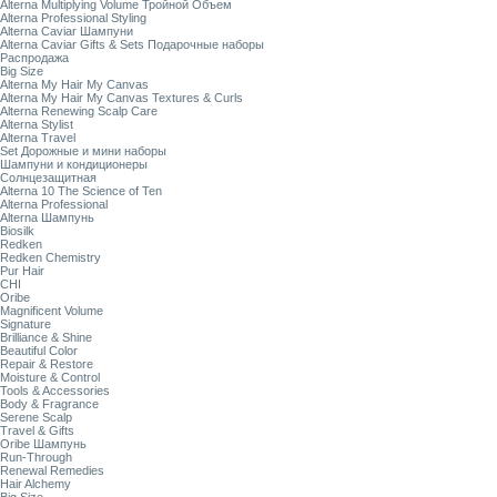
Alterna Multiplying Volume Тройной Объем
Alterna Professional Styling
Alterna Caviar Шампуни
Alterna Caviar Gifts & Sets Подарочные наборы
Распродажа
Big Size
Alterna My Hair My Canvas
Alterna My Hair My Canvas Textures & Curls
Alterna Renewing Scalp Care
Alterna Stylist
Alterna Travel
Set Дорожные и мини наборы
Шампуни и кондиционеры
Солнцезащитная
Alterna 10 The Science of Ten
Alterna Professional
Alterna Шампунь
Biosilk
Redken
Redken Chemistry
Pur Hair
CHI
Oribe
Magnificent Volume
Signature
Brilliance & Shine
Beautiful Color
Repair & Restore
Moisture & Control
Tools & Accessories
Body & Fragrance
Serene Scalp
Travel & Gifts
Oribe Шампунь
Run-Through
Renewal Remedies
Hair Alchemy