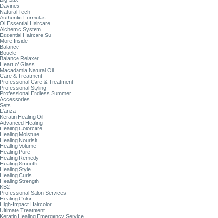
Big Size
Davines
Natural Tech
Authentic Formulas
Oi Essential Haircare
Alchemic System
Essential Haircare Su
More Inside
Balance
Boucle
Balance Relaxer
Heart of Glass
Macadamia Natural Oil
Care & Treatment
Professional Care & Treatment
Professional Styling
Professional Endless Summer
Accessories
Sets
L'anza
Keratin Healing Oil
Advanced Healing
Healing Colorcare
Healing Moisture
Healing Nourish
Healing Volume
Healing Pure
Healing Remedy
Healing Smooth
Healing Style
Healing Curls
Healing Strength
KB2
Professional Salon Services
Healing Color
High-Impact Haircolor
Ultimate Treatment
Keratin Healing Emergency Service