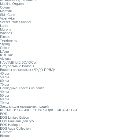
Restructuring Treatment
Medline Organic
Opium
Matrixfill
Skin Care
Viper-Ake
Secret Professionnel
Lador
Murphy
Washes
Rinses
Treatments
Styling
Colour
L'Alga
K18 Hair
Viviscal
НАКЛАДНЫЕ ВОЛОСЫ
Натуральные Волосы
Волосы на заколках / ЧУДО ПРЯДИ
40 см
50 см
60 см
70 см
Накладные Хвосты на ленте
40 см
50 см
60 см
70 см
Заколки для накладных прядей
КОСМЕТИКА и АКСЕССУАРЫ ДЛЯ ЛИЦА И ТЕЛА
EOS
EOS Limited Edition
EOS Бальзам для губ
EOS Наборы
EOS Aqua Collection
Carmex
Blistex