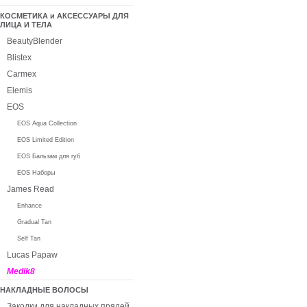
КОСМЕТИКА и АКСЕССУАРЫ ДЛЯ
ЛИЦА И ТЕЛА
BeautyBlender
Blistex
Carmex
Elemis
EOS
EOS Aqua Collection
EOS Limited Edition
EOS Бальзам для губ
EOS Наборы
James Read
Enhance
Gradual Tan
Self Tan
Lucas Papaw
Medik8
НАКЛАДНЫЕ ВОЛОСЫ
Заколки для накладных прядей