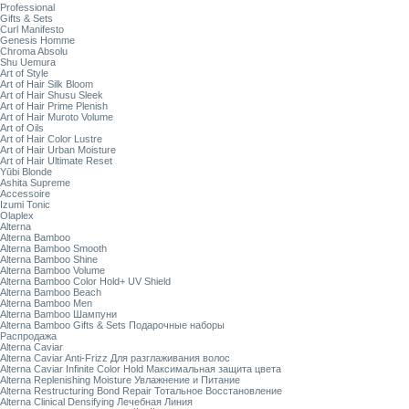
Professional
Gifts & Sets
Curl Manifesto
Genesis Homme
Chroma Absolu
Shu Uemura
Art of Style
Art of Hair Silk Bloom
Art of Hair Shusu Sleek
Art of Hair Prime Plenish
Art of Hair Muroto Volume
Art of Oils
Art of Hair Color Lustre
Art of Hair Urban Moisture
Art of Hair Ultimate Reset
Yūbi Blonde
Ashita Supreme
Accessoire
Izumi Tonic
Olaplex
Alterna
Alterna Bamboo
Alterna Bamboo Smooth
Alterna Bamboo Shine
Alterna Bamboo Volume
Alterna Bamboo Color Hold+ UV Shield
Alterna Bamboo Beach
Alterna Bamboo Men
Alterna Bamboo Шампуни
Alterna Bamboo Gifts & Sets Подарочные наборы
Распродажа
Alterna Caviar
Alterna Caviar Anti-Frizz Для разглаживания волос
Alterna Caviar Infinite Color Hold Максимальная защита цвета
Alterna Replenishing Moisture Увлажнение и Питание
Alterna Restructuring Bond Repair Тотальное Восстановление
Alterna Clinical Densifying Лечебная Линия