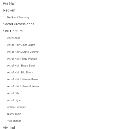
Pur Hair
Redken
Redken Chemistry
Secret Professionnel
Shu Uemura
Accessoire
Art of Hair Color Lustre
Art of Hair Muroto Volume
Art of Hair Prime Plenish
Art of Hair Shusu Sleek
Art of Hair Silk Bloom
Art of Hair Ultimate Reset
Art of Hair Urban Moisture
Art of Oils
Art of Style
Ashita Supreme
Izumi Tonic
Yūbi Blonde
Viviscal