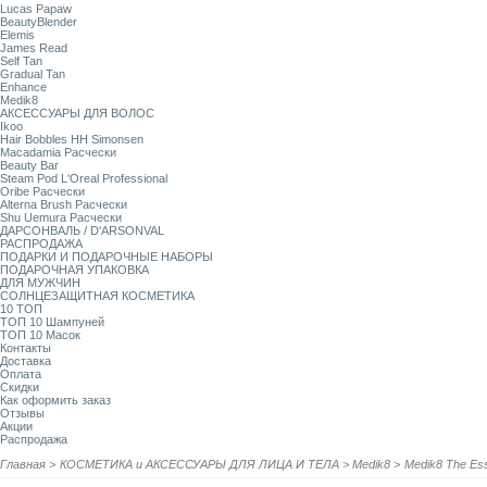
Lucas Papaw
BeautyBlender
Elemis
James Read
Self Tan
Gradual Tan
Enhance
Medik8
АКСЕССУАРЫ ДЛЯ ВОЛОС
Ikoo
Hair Bobbles HH Simonsen
Macadamia Расчески
Beauty Bar
Steam Pod L'Oreal Professional
Oribe Расчески
Alterna Brush Расчески
Shu Uemura Расчески
ДАРСОНВАЛЬ / D'ARSONVAL
РАСПРОДАЖА
ПОДАРКИ И ПОДАРОЧНЫЕ НАБОРЫ
ПОДАРОЧНАЯ УПАКОВКА
ДЛЯ МУЖЧИН
СОЛНЦЕЗАЩИТНАЯ КОСМЕТИКА
10 ТОП
ТОП 10 Шампуней
ТОП 10 Масок
Контакты
Доставка
Оплата
Скидки
Как оформить заказ
Отзывы
Акции
Распродажа
Главная
>
КОСМЕТИКА и АКСЕССУАРЫ ДЛЯ ЛИЦА И ТЕЛА
>
Medik8
>
Medik8 The Ess