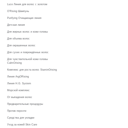
Luce Линия для волос с золотом
O’Rising Шампунь
Purifying Очищающая линия
Детская линия
Для жирных волос и кожи головы
Для объема волос
Для окрашенных волос
Для сухих и повреждённых волос
Для чувствительной кожи головы
CalmOrising
Комплекс для роста волос StaminOrising
Линия ArgORising
Линия H.G. System
Морской комплекс
От выпадения волос
Предварительные процедуры
Против перхоти
Средства для укладки
Уход за кожей Skin Care