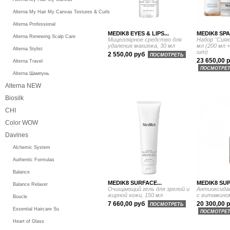
Alterna My Hair My Canvas Textures & Curls
Alterna Professional
MEDIK8 EYES & LIPS...
MEDIK8 SPA
Alterna Renewing Scalp Care
Мицеллярное средство для
Набор "Сияю
удаления макияжа, 30 мл
мл (200 мл +
Alterna Stylist
шт)
2 550,00 руб
ПОСМОТРЕТЬ
23 650,00 
Alterna Travel
ПОСМОТРЕ
Alterna Шампунь
Alterna NEW
Biosilk
CHI
Color WOW
Davines
Alchemic System
Authentic Formulas
Balance
MEDIK8 SURFACE...
MEDIK8 SUP
Balance Relaxer
Очищающий гель для зрелой и
Антиоксида
жирной кожи, 150 мл
с витамином
Boucle
7 660,00 руб
20 300,00 
ПОСМОТРЕТЬ
Essential Haircare Su
ПОСМОТРЕ
Heart of Glass