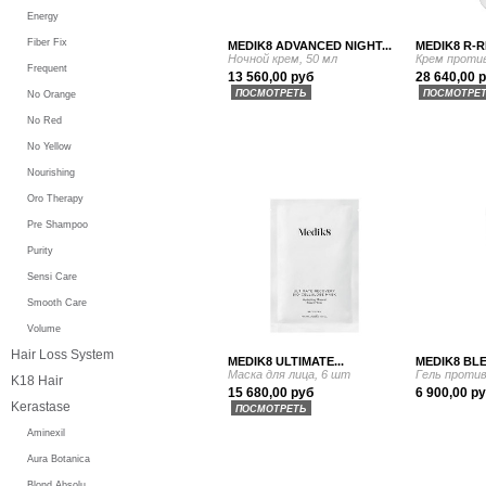
Energy
Fiber Fix
MEDIK8 ADVANCED NIGHT...
MEDIK8 R-R
Ночной крем, 50 мл
Крем против
Frequent
13 560,00 руб
28 640,00 
ПОСМОТРЕТЬ
ПОСМОТРЕ
No Orange
No Red
No Yellow
Nourishing
Oro Therapy
Pre Shampoo
Purity
Sensi Care
Smooth Care
Volume
Hair Loss System
MEDIK8 ULTIMATE...
MEDIK8 BLE
Маска для лица, 6 шт
Гель против
K18 Hair
15 680,00 руб
6 900,00 р
Kerastase
ПОСМОТРЕТЬ
Aminexil
Aura Botanica
Blond Absolu