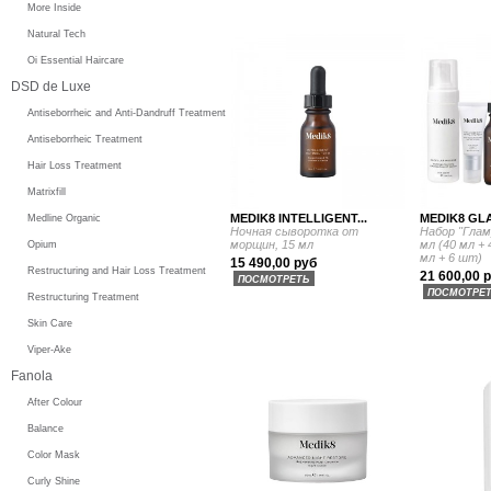
More Inside
Natural Tech
Oi Essential Haircare
DSD de Luxe
Antiseborrheic and Anti-Dandruff Treatment
Antiseborrheic Treatment
Hair Loss Treatment
Matrixfill
MEDIK8 INTELLIGENT...
MEDIK8 GLA
Medline Organic
Ночная сыворотка от
Набор "Глам
морщин, 15 мл
мл (40 мл + 
Opium
мл + 6 шт)
15 490,00 руб
Restructuring and Hair Loss Treatment
21 600,00 
ПОСМОТРЕТЬ
ПОСМОТРЕ
Restructuring Treatment
Skin Care
Viper-Ake
Fanola
After Colour
Balance
Color Mask
Curly Shine