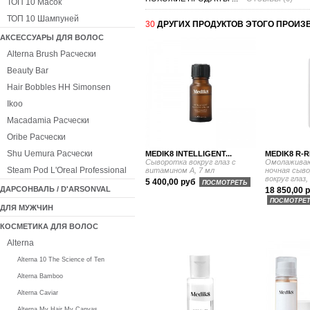
ТОП 10 Масок
ТОП 10 Шампуней
30
ДРУГИХ ПРОДУКТОВ ЭТОГО ПРОИЗ
АКСЕССУАРЫ ДЛЯ ВОЛОС
Alterna Brush Расчески
Beauty Bar
Hair Bobbles HH Simonsen
Ikoo
Macadamia Расчески
Oribe Расчески
Shu Uemura Расчески
MEDIK8 INTELLIGENT...
MEDIK8 R-R
Сыворотка вокруг глаз с
Омолаживаю
Steam Pod L'Oreal Professional
витамином А, 7 мл
ночная сыво
вокруг глаз,
5 400,00 руб
ПОСМОТРЕТЬ
ДАРСОНВАЛЬ / D'ARSONVAL
18 850,00 
ПОСМОТРЕ
ДЛЯ МУЖЧИН
КОСМЕТИКА ДЛЯ ВОЛОС
Alterna
Alterna 10 The Science of Ten
Alterna Bamboo
Alterna Caviar
Alterna My Hair My Canvas