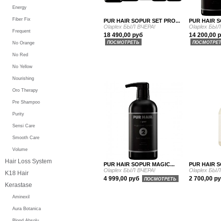
Energy
Fiber Fix
PUR HAIR SOPUR SET PRO...
PUR HAIR S
Olaplex БЫЛ ВЧЕРА!
Olaplex БЫЛ
Frequent
18 490,00 руб
14 200,00 
ПОСМОТРЕТЬ
ПОСМОТРЕ
No Orange
No Red
No Yellow
Nourishing
Oro Therapy
Pre Shampoo
Purity
Sensi Care
Smooth Care
Volume
Hair Loss System
PUR HAIR SOPUR MAGIC...
PUR HAIR S
Olaplex БЫЛ ВЧЕРА!
Olaplex БЫЛ
K18 Hair
4 999,00 руб
2 700,00 р
ПОСМОТРЕТЬ
Kerastase
Aminexil
Aura Botanica
Blond Absolu