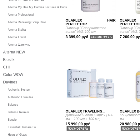
Alterna My Hair My Canvas Textures & Curls
Alterna Professional
OLAPLEX HAIR
OLAP
Alterna Renewing Scalp Care
PERFECTOR...
PERFECTOR.
Эликсир "Совершенство
Эликсир "С
Alterna Stylist
волос" №3, 100 мл
волос" №3, 
3 399,00 руб
7 200,00 р
Alterna Travel
ПОСМОТРЕТЬ
Alterna Шампунь
Alterna NEW
Biosilk
CHI
Color WOW
Davines
Alchemic System
Authentic Formulas
Balance
OLAPLEX TRAVELING...
OLAPLEX BO
Balance Relaxer
Дорожный набор Olaplex (100
Концентрат
мл + 100 мл + 100 мл)
мл
Boucle
15 990,00 руб
20 980,00 
Essential Haircare Su
ПОСМОТРЕТЬ
ПОСМОТРЕ
Heart of Glass