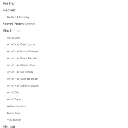
Pur Hair
Redken
Redken Chemistry
Secret Professionnel
Shu Uemura
Accessoire
Art of Hair Color Lustre
Art of Hair Muroto Volume
Art of Hair Prime Plenish
Art of Hair Shusu Sleek
Art of Hair Silk Bloom
Art of Hair Ultimate Reset
Art of Hair Urban Moisture
Art of Oils
Art of Style
Ashita Supreme
Izumi Tonic
Yūbi Blonde
Viviscal