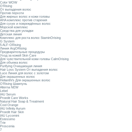
Color WOW
O’Rising
От выпадения волос
Против перхоти
Для жирных волос и кожи головы
AHA комплекс против старения
Для сухих и повреждённых волос
Морской комплекс
Средства для укладки
Детская линия
Комплекс для роста волос StaminOrising
G System
5 ALF-ORising
Линия ArgORising
Предварительные процедуры
Уход за кожей Skin Care
Для чувствительной кожи головы CalmOrising
Для объема волос
Purifying Очищающая линия
Hair Loss System От выпадения волос
Luce Линия для волос с золотом
Для окрашенных волос
Helianthi's Для окрашенных волос
O’Rising Шампунь
Alterna NEW
Lebel
IAU Serum
Proedit Care Works
Natural Hair Soap & Treatment
Cool Orange
IAU Infinity Aurum
Proedit Hair Skin
IAU Lycomint
Estessimo
Trie
Proscenia
7