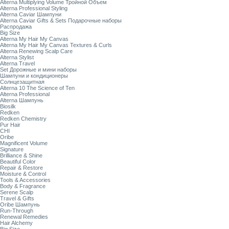
Alterna Multiplying Volume Тройной Объем
Alterna Professional Styling
Alterna Caviar Шампуни
Alterna Caviar Gifts & Sets Подарочные наборы
Распродажа
Big Size
Alterna My Hair My Canvas
Alterna My Hair My Canvas Textures & Curls
Alterna Renewing Scalp Care
Alterna Stylist
Alterna Travel
Set Дорожные и мини наборы
Шампуни и кондиционеры
Солнцезащитная
Alterna 10 The Science of Ten
Alterna Professional
Alterna Шампунь
Biosilk
Redken
Redken Chemistry
Pur Hair
CHI
Oribe
Magnificent Volume
Signature
Brilliance & Shine
Beautiful Color
Repair & Restore
Moisture & Control
Tools & Accessories
Body & Fragrance
Serene Scalp
Travel & Gifts
Oribe Шампунь
Run-Through
Renewal Remedies
Hair Alchemy