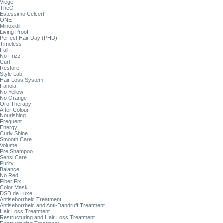
Viege
TheO
Estessimo Celcert
ONE
Minoxidil
Living Proof
Perfect Hair Day (PHD)
Timeless
Full
No Frizz
Curl
Restore
Style Lab
Hair Loss System
Fanola
No Yellow
No Orange
Oro Therapy
After Colour
Nourishing
Frequent
Energy
Curly Shine
Smooth Care
Volume
Pre Shampoo
Sensi Care
Purity
Balance
No Red
Fiber Fix
Color Mask
DSD de Luxe
Antiseborrheic Treatment
Antiseborrheic and Anti-Dandruff Treatment
Hair Loss Treatment
Restructuring and Hair Loss Treatment