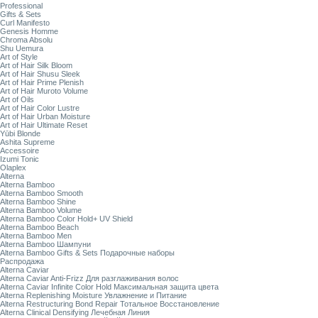
Professional
Gifts & Sets
Curl Manifesto
Genesis Homme
Chroma Absolu
Shu Uemura
Art of Style
Art of Hair Silk Bloom
Art of Hair Shusu Sleek
Art of Hair Prime Plenish
Art of Hair Muroto Volume
Art of Oils
Art of Hair Color Lustre
Art of Hair Urban Moisture
Art of Hair Ultimate Reset
Yūbi Blonde
Ashita Supreme
Accessoire
Izumi Tonic
Olaplex
Alterna
Alterna Bamboo
Alterna Bamboo Smooth
Alterna Bamboo Shine
Alterna Bamboo Volume
Alterna Bamboo Color Hold+ UV Shield
Alterna Bamboo Beach
Alterna Bamboo Men
Alterna Bamboo Шампуни
Alterna Bamboo Gifts & Sets Подарочные наборы
Распродажа
Alterna Caviar
Alterna Caviar Anti-Frizz Для разглаживания волос
Alterna Caviar Infinite Color Hold Максимальная защита цвета
Alterna Replenishing Moisture Увлажнение и Питание
Alterna Restructuring Bond Repair Тотальное Восстановление
Alterna Clinical Densifying Лечебная Линия