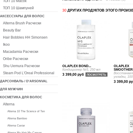
ТОП 10 Масок
ТОП 10 Шампуней
30
ДРУГИХ ПРОДУКТОВ ЭТОГО ПРОИЗ
АКСЕССУАРЫ ДЛЯ ВОЛОС
Alterna Brush Расчески
Beauty Bar
Hair Bobbles HH Simonsen
Ikoo
Macadamia Расчески
Oribe Расчески
Shu Uemura Расчески
OLAPLEX BOND...
OLAP
Кондиционер №5, 250 мл
SMOOTHER.
Steam Pod L'Oreal Professional
Восстанавл
3 399,00 руб
ПОСМОТРЕТЬ
укладки, 100
ДАРСОНВАЛЬ / D'ARSONVAL
3 399,00 р
ДЛЯ МУЖЧИН
КОСМЕТИКА ДЛЯ ВОЛОС
Alterna
Alterna 10 The Science of Ten
Alterna Bamboo
Alterna Caviar
Alterna My Hair My Canvas