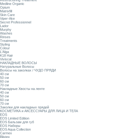
Restructuring Treatment
Medline Organic
Opium
Matrixfill
Skin Care
Viper-Ake
Secret Professionnel
Lador
Murphy
Washes
Rinses
Treatments
Styling
Colour
L'Alga
K18 Hair
Viviscal
НАКЛАДНЫЕ ВОЛОСЫ
Натуральные Волосы
Волосы на заколках / ЧУДО ПРЯДИ
40 см
50 см
60 см
70 см
Накладные Хвосты на ленте
40 см
50 см
60 см
70 см
Заколки для накладных прядей
КОСМЕТИКА и АКСЕССУАРЫ ДЛЯ ЛИЦА И ТЕЛА
EOS
EOS Limited Edition
EOS Бальзам для губ
EOS Наборы
EOS Aqua Collection
Carmex
Blistex