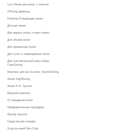
Luce Линия для волос с золотом
O’Rising Шампунь
Purifying Очищающая линия
Детская линия
Для жирных волос и кожи головы
Для объема волос
Для окрашенных волос
Для сухих и повреждённых волос
Для чувствительной кожи головы
CalmOrising
Комплекс для роста волос StaminOrising
Линия ArgORising
Линия H.G. System
Морской комплекс
От выпадения волос
Предварительные процедуры
Против перхоти
Средства для укладки
Уход за кожей Skin Care