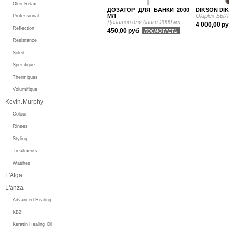
Oleo-Relax
ДОЗАТОР ДЛЯ БАНКИ 2000
DIKSON DIK
МЛ
Olaplex БЫЛ
Professional
Дозатор для банки 2000 мл
4 000,00 р
Reflection
450,00 руб
ПОСМОТРЕТЬ
Resistance
Soleil
Specifique
Thermiques
Volumifique
Kevin.Murphy
Colour
Rinses
Styling
Treatments
Washes
L'Alga
L'anza
Advanced Healing
KB2
Keratin Healing Oil