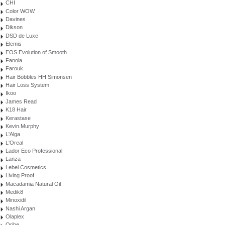
CHI
Color WOW
Davines
Dikson
DSD de Luxe
Elemis
EOS Evolution of Smooth
Fanola
Farouk
Hair Bobbles HH Simonsen
Hair Loss System
Ikoo
James Read
K18 Hair
Kerastase
Kevin.Murphy
L'Alga
L'Oreal
Lador Eco Professional
Lanza
Lebel Cosmetics
Living Proof
Macadamia Natural Oil
Medik8
Minoxidil
Nashi Argan
Olaplex
Oribe