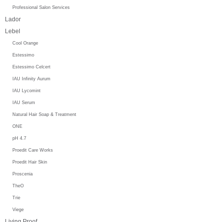
Professional Salon Services
Lador
Lebel
Cool Orange
Estessimo
Estessimo Celcert
IAU Infinity Aurum
IAU Lycomint
IAU Serum
Natural Hair Soap & Treatment
ONE
pH 4.7
Proedit Care Works
Proedit Hair Skin
Proscenia
TheO
Trie
Viege
Living Proof