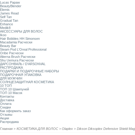
Lucas Papaw
BeautyBlender
Elemis
James Read
Self Tan
Gradual Tan
Enhance
Medik8
АКСЕССУАРЫ ДЛЯ ВОЛОС
Ikoo
Hair Bobbles HH Simonsen
Macadamia Расчески
Beauty Bar
Steam Pod L'Oreal Professional
Oribe Расчески
Alterna Brush Расчески
Shu Uemura Расчески
ДАРСОНВАЛЬ / D'ARSONVAL
РАСПРОДАЖА
ПОДАРКИ И ПОДАРОЧНЫЕ НАБОРЫ
ПОДАРОЧНАЯ УПАКОВКА
ДЛЯ МУЖЧИН
СОЛНЦЕЗАЩИТНАЯ КОСМЕТИКА
10 ТОП
ТОП 10 Шампуней
ТОП 10 Масок
Контакты
Доставка
Оплата
Скидки
Как оформить заказ
Отзывы
Акции
Распродажа
Главная
>
КОСМЕТИКА ДЛЯ ВОЛОС
>
Olaplex
>
Dikson Diksoplex Defensive Shield Mag