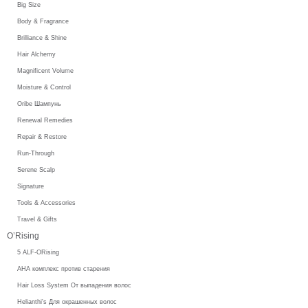
Big Size
Body & Fragrance
Brilliance & Shine
Hair Alchemy
Magnificent Volume
Moisture & Control
Oribe Шампунь
Renewal Remedies
Repair & Restore
Run-Through
Serene Scalp
Signature
Tools & Accessories
Travel & Gifts
O’Rising
5 ALF-ORising
AHA комплекс против старения
Hair Loss System От выпадения волос
Helianthi's Для окрашенных волос