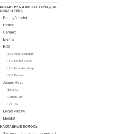
КОСМЕТИКА и АКСЕССУАРЫ ДЛЯ
ЛИЦА И ТЕЛА
BeautyBlender
Blistex
Carmex
Elemis
EOS
EOS Aqua Collection
EOS Limited Edition
EOS Бальзам для губ
EOS Наборы
James Read
Enhance
Gradual Tan
Self Tan
Lucas Papaw
Medik8
НАКЛАДНЫЕ ВОЛОСЫ
Заколки для накладных прядей