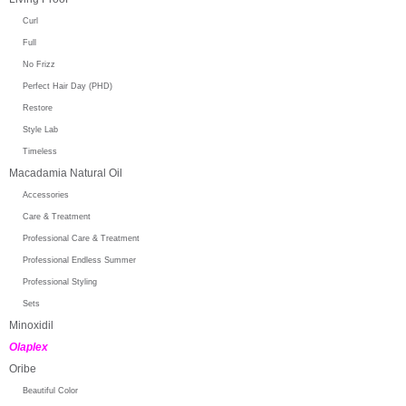
Curl
Full
No Frizz
Perfect Hair Day (PHD)
Restore
Style Lab
Timeless
Macadamia Natural Oil
Accessories
Care & Treatment
Professional Care & Treatment
Professional Endless Summer
Professional Styling
Sets
Minoxidil
Olaplex
Oribe
Beautiful Color