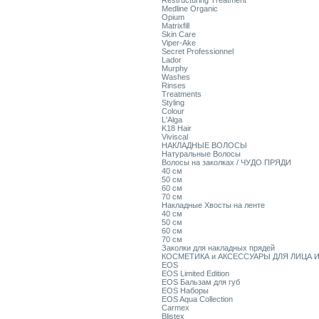
Restructuring Treatment
Medline Organic
Opium
Matrixfill
Skin Care
Viper-Ake
Secret Professionnel
Lador
Murphy
Washes
Rinses
Treatments
Styling
Colour
L'Alga
K18 Hair
Viviscal
НАКЛАДНЫЕ ВОЛОСЫ
Натуральные Волосы
Волосы на заколках / ЧУДО ПРЯДИ
40 см
50 см
60 см
70 см
Накладные Хвосты на ленте
40 см
50 см
60 см
70 см
Заколки для накладных прядей
КОСМЕТИКА и АКСЕССУАРЫ ДЛЯ ЛИЦА И
EOS
EOS Limited Edition
EOS Бальзам для губ
EOS Наборы
EOS Aqua Collection
Carmex
Blistex