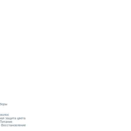
аборы
я волос
ьная защита цвета
 Питание
ое Восстановление