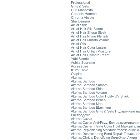
Professional
Gifts & Sets
Curl Manifesto
Genesis Homme
Chroma Absolu
Shu Uemura
Art of Style
Art of Hair Silk Bloom
Art of Hair Shusu Sleek
Art of Hair Prime Plenish
Art of Hair Muroto Volume
Art of Oils
Art of Hair Color Lustre
Art of Hair Urban Moisture
Art of Hair Ultimate Reset
Yūbi Blonde
Ashita Supreme
Accessoire
Izumi Tonic
Olaplex
Alterna
Alterna Bamboo
Alterna Bamboo Smooth
Alterna Bamboo Shine
Alterna Bamboo Volume
Alterna Bamboo Color Hold+ UV Shield
Alterna Bamboo Beach
Alterna Bamboo Men
Alterna Bamboo Шампуни
Alterna Bamboo Gifts & Sets Подарочные н
Распродажа
Alterna Caviar
Alterna Caviar Anti-Frizz Для разглаживани
Alterna Caviar Infinite Color Hold Максимал
Alterna Replenishing Moisture Увлажнение и
Alterna Restructuring Bond Repair Тотальн
Alterna Clinical Densifying Лечебная Линия