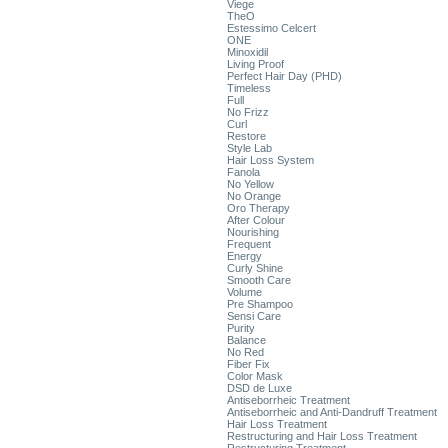
Viege
TheO
Estessimo Celcert
ONE
Minoxidil
Living Proof
Perfect Hair Day (PHD)
Timeless
Full
No Frizz
Curl
Restore
Style Lab
Hair Loss System
Fanola
No Yellow
No Orange
Oro Therapy
After Colour
Nourishing
Frequent
Energy
Curly Shine
Smooth Care
Volume
Pre Shampoo
Sensi Care
Purity
Balance
No Red
Fiber Fix
Color Mask
DSD de Luxe
Antiseborrheic Treatment
Antiseborrheic and Anti-Dandruff Treatment
Hair Loss Treatment
Restructuring and Hair Loss Treatment