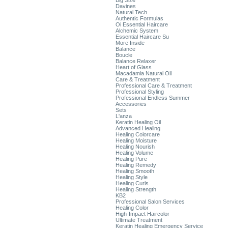
Big Size
Davines
Natural Tech
Authentic Formulas
Oi Essential Haircare
Alchemic System
Essential Haircare Su
More Inside
Balance
Boucle
Balance Relaxer
Heart of Glass
Macadamia Natural Oil
Care & Treatment
Professional Care & Treatment
Professional Styling
Professional Endless Summer
Accessories
Sets
L'anza
Keratin Healing Oil
Advanced Healing
Healing Colorcare
Healing Moisture
Healing Nourish
Healing Volume
Healing Pure
Healing Remedy
Healing Smooth
Healing Style
Healing Curls
Healing Strength
KB2
Professional Salon Services
Healing Color
High-Impact Haircolor
Ultimate Treatment
Keratin Healing Emergency Service