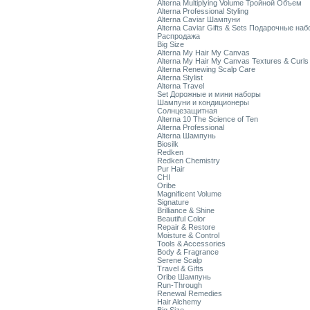
Alterna Multiplying Volume Тройной Объем
Alterna Professional Styling
Alterna Caviar Шампуни
Alterna Caviar Gifts & Sets Подарочные на
Распродажа
Big Size
Alterna My Hair My Canvas
Alterna My Hair My Canvas Textures & Curls
Alterna Renewing Scalp Care
Alterna Stylist
Alterna Travel
Set Дорожные и мини наборы
Шампуни и кондиционеры
Солнцезащитная
Alterna 10 The Science of Ten
Alterna Professional
Alterna Шампунь
Biosilk
Redken
Redken Chemistry
Pur Hair
CHI
Oribe
Magnificent Volume
Signature
Brilliance & Shine
Beautiful Color
Repair & Restore
Moisture & Control
Tools & Accessories
Body & Fragrance
Serene Scalp
Travel & Gifts
Oribe Шампунь
Run-Through
Renewal Remedies
Hair Alchemy