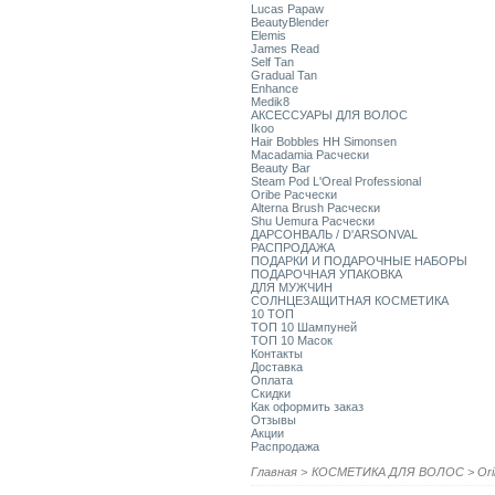
Lucas Papaw
BeautyBlender
Elemis
James Read
Self Tan
Gradual Tan
Enhance
Medik8
АКСЕССУАРЫ ДЛЯ ВОЛОС
Ikoo
Hair Bobbles HH Simonsen
Macadamia Расчески
Beauty Bar
Steam Pod L'Oreal Professional
Oribe Расчески
Alterna Brush Расчески
Shu Uemura Расчески
ДАРСОНВАЛЬ / D'ARSONVAL
РАСПРОДАЖА
ПОДАРКИ И ПОДАРОЧНЫЕ НАБОРЫ
ПОДАРОЧНАЯ УПАКОВКА
ДЛЯ МУЖЧИН
СОЛНЦЕЗАЩИТНАЯ КОСМЕТИКА
10 ТОП
ТОП 10 Шампуней
ТОП 10 Масок
Контакты
Доставка
Оплата
Скидки
Как оформить заказ
Отзывы
Акции
Распродажа
Главная
>
КОСМЕТИКА ДЛЯ ВОЛОС
>
Or