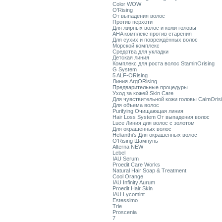
Color WOW
O’Rising
От выпадения волос
Против перхоти
Для жирных волос и кожи головы
AHA комплекс против старения
Для сухих и повреждённых волос
Морской комплекс
Средства для укладки
Детская линия
Комплекс для роста волос StaminOrising
G System
5 ALF-ORising
Линия ArgORising
Предварительные процедуры
Уход за кожей Skin Care
Для чувствительной кожи головы CalmOris
Для объема волос
Purifying Очищающая линия
Hair Loss System От выпадения волос
Luce Линия для волос с золотом
Для окрашенных волос
Helianthi's Для окрашенных волос
O’Rising Шампунь
Alterna NEW
Lebel
IAU Serum
Proedit Care Works
Natural Hair Soap & Treatment
Cool Orange
IAU Infinity Aurum
Proedit Hair Skin
IAU Lycomint
Estessimo
Trie
Proscenia
7