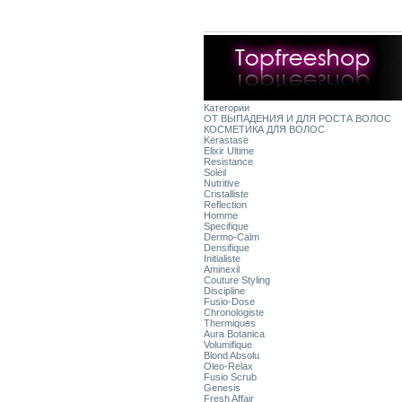
Категории
ОТ ВЫПАДЕНИЯ И ДЛЯ РОСТА ВОЛОС
КОСМЕТИКА ДЛЯ ВОЛОС
Kerastase
Elixir Ultime
Resistance
Soleil
Nutritive
Cristalliste
Reflection
Homme
Specifique
Dermo-Calm
Densifique
Initialiste
Aminexil
Couture Styling
Discipline
Fusio-Dose
Chronologiste
Thermiques
Aura Botanica
Volumifique
Blond Absolu
Oleo-Relax
Fusio Scrub
Genesis
Fresh Affair