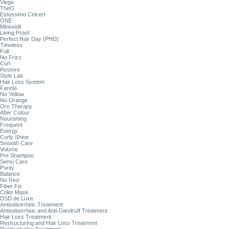
Viege
TheO
Estessimo Celcert
ONE
Minoxidil
Living Proof
Perfect Hair Day (PHD)
Timeless
Full
No Frizz
Curl
Restore
Style Lab
Hair Loss System
Fanola
No Yellow
No Orange
Oro Therapy
After Colour
Nourishing
Frequent
Energy
Curly Shine
Smooth Care
Volume
Pre Shampoo
Sensi Care
Purity
Balance
No Red
Fiber Fix
Color Mask
DSD de Luxe
Antiseborrheic Treatment
Antiseborrheic and Anti-Dandruff Treatment
Hair Loss Treatment
Restructuring and Hair Loss Treatment