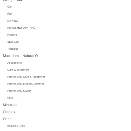
Curl
Full
No Frizz
Perfect Hair Day (PHD)
Restore
Style Lab
Timeless
Macadamia Natural Oil
Accessories
Care & Treatment
Professional Care & Treatment
Professional Endless Summer
Professional Styling
Sets
Minoxidil
Olaplex
Oribe
Beautiful Color