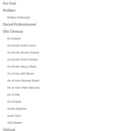
Pur Hair
Redken
Redken Chemistry
Secret Professionnel
Shu Uemura
Accessoire
Art of Hair Color Lustre
Art of Hair Muroto Volume
Art of Hair Prime Plenish
Art of Hair Shusu Sleek
Art of Hair Silk Bloom
Art of Hair Ultimate Reset
Art of Hair Urban Moisture
Art of Oils
Art of Style
Ashita Supreme
Izumi Tonic
Yūbi Blonde
Viviscal