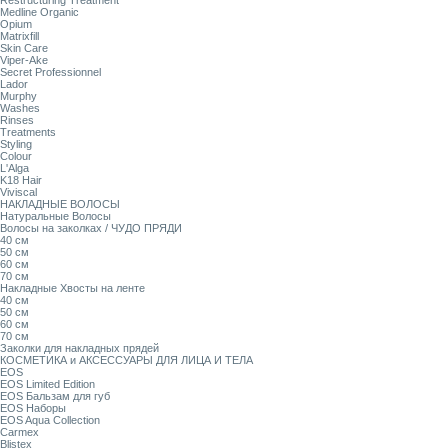
Restructuring Treatment
Medline Organic
Opium
Matrixfill
Skin Care
Viper-Ake
Secret Professionnel
Lador
Murphy
Washes
Rinses
Treatments
Styling
Colour
L'Alga
K18 Hair
Viviscal
НАКЛАДНЫЕ ВОЛОСЫ
Натуральные Волосы
Волосы на заколках / ЧУДО ПРЯДИ
40 см
50 см
60 см
70 см
Накладные Хвосты на ленте
40 см
50 см
60 см
70 см
Заколки для накладных прядей
КОСМЕТИКА и АКСЕССУАРЫ ДЛЯ ЛИЦА И ТЕЛА
EOS
EOS Limited Edition
EOS Бальзам для губ
EOS Наборы
EOS Aqua Collection
Carmex
Blistex