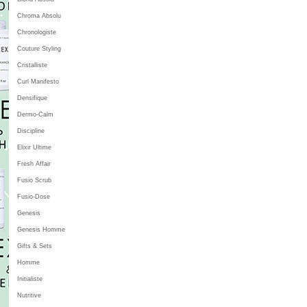
Chroma Absolu
Chronologiste
Couture Styling
Cristalliste
Curl Manifesto
Densifique
Dermo-Calm
Discipline
Elixir Ultime
Fresh Affair
Fusio Scrub
Fusio-Dose
Genesis
Genesis Homme
Gifts & Sets
Homme
Initialiste
Nutritive