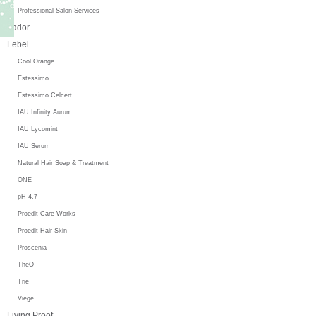
Professional Salon Services
Lador
Lebel
Cool Orange
Estessimo
Estessimo Celcert
IAU Infinity Aurum
IAU Lycomint
IAU Serum
Natural Hair Soap & Treatment
ONE
pH 4.7
Proedit Care Works
Proedit Hair Skin
Proscenia
TheO
Trie
Viege
Living Proof