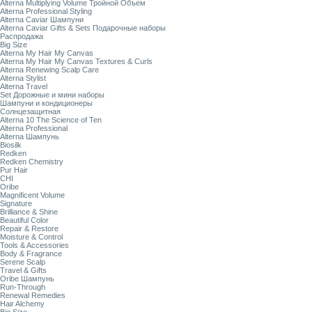
Alterna Multiplying Volume Тройной Объем
Alterna Professional Styling
Alterna Caviar Шампуни
Alterna Caviar Gifts & Sets Подарочные наборы
Распродажа
Big Size
Alterna My Hair My Canvas
Alterna My Hair My Canvas Textures & Curls
Alterna Renewing Scalp Care
Alterna Stylist
Alterna Travel
Set Дорожные и мини наборы
Шампуни и кондиционеры
Солнцезащитная
Alterna 10 The Science of Ten
Alterna Professional
Alterna Шампунь
Biosilk
Redken
Redken Chemistry
Pur Hair
CHI
Oribe
Magnificent Volume
Signature
Brilliance & Shine
Beautiful Color
Repair & Restore
Moisture & Control
Tools & Accessories
Body & Fragrance
Serene Scalp
Travel & Gifts
Oribe Шампунь
Run-Through
Renewal Remedies
Hair Alchemy