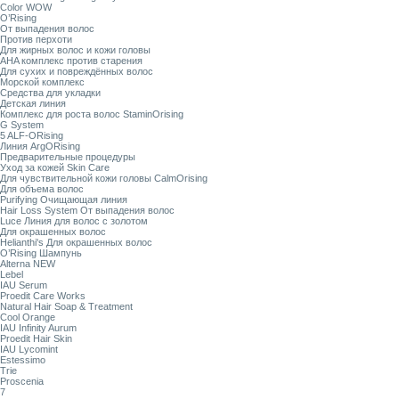
Color WOW
O’Rising
От выпадения волос
Против перхоти
Для жирных волос и кожи головы
AHA комплекс против старения
Для сухих и повреждённых волос
Морской комплекс
Средства для укладки
Детская линия
Комплекс для роста волос StaminOrising
G System
5 ALF-ORising
Линия ArgORising
Предварительные процедуры
Уход за кожей Skin Care
Для чувствительной кожи головы CalmOrising
Для объема волос
Purifying Очищающая линия
Hair Loss System От выпадения волос
Luce Линия для волос с золотом
Для окрашенных волос
Helianthi's Для окрашенных волос
O’Rising Шампунь
Alterna NEW
Lebel
IAU Serum
Proedit Care Works
Natural Hair Soap & Treatment
Cool Orange
IAU Infinity Aurum
Proedit Hair Skin
IAU Lycomint
Estessimo
Trie
Proscenia
7