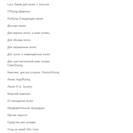
Luce Линия для волос с золотом
O’Rising Шампунь
Purifying Очищающая линия
Детская линия
Для жирных волос и кожи головы
Для объема волос
Для окрашенных волос
Для сухих и повреждённых волос
Для чувствительной кожи головы
CalmOrising
Комплекс для роста волос StaminOrising
Линия ArgORising
Линия H.G. System
Морской комплекс
От выпадения волос
Предварительные процедуры
Против перхоти
Средства для укладки
Уход за кожей Skin Care