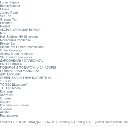
Lucas Papaw
BeautyBlender
Elemis
James Read
Self Tan
Gradual Tan
Enhance
Medik8
АКСЕССУАРЫ ДЛЯ ВОЛОС
Ikoo
Hair Bobbles HH Simonsen
Macadamia Расчески
Beauty Bar
Steam Pod L'Oreal Professional
Oribe Расчески
Alterna Brush Расчески
Shu Uemura Расчески
ДАРСОНВАЛЬ / D'ARSONVAL
РАСПРОДАЖА
ПОДАРКИ И ПОДАРОЧНЫЕ НАБОРЫ
ПОДАРОЧНАЯ УПАКОВКА
ДЛЯ МУЖЧИН
СОЛНЦЕЗАЩИТНАЯ КОСМЕТИКА
10 ТОП
ТОП 10 Шампуней
ТОП 10 Масок
Контакты
Доставка
Оплата
Скидки
Как оформить заказ
Отзывы
Акции
Распродажа
Главная
>
КОСМЕТИКА ДЛЯ ВОЛОС
>
O’Rising
>
ORising H.G. System Bioessential 