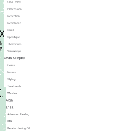
Oleo-Relax
Professional
Reflection
Resistance
Soleil
Specifique
Thermiques
Volumifique
Kevin.Murphy
Colour
Rinses
Styling
Treatments
Washes
L'Alga
L'anza
Advanced Healing
KB2
Keratin Healing Oil