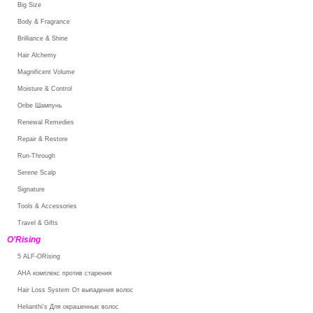
Big Size
Body & Fragrance
Brilliance & Shine
Hair Alchemy
Magnificent Volume
Moisture & Control
Oribe Шампунь
Renewal Remedies
Repair & Restore
Run-Through
Serene Scalp
Signature
Tools & Accessories
Travel & Gifts
O’Rising
5 ALF-ORising
AHA комплекс против старения
Hair Loss System От выпадения волос
Helianthi's Для окрашенных волос