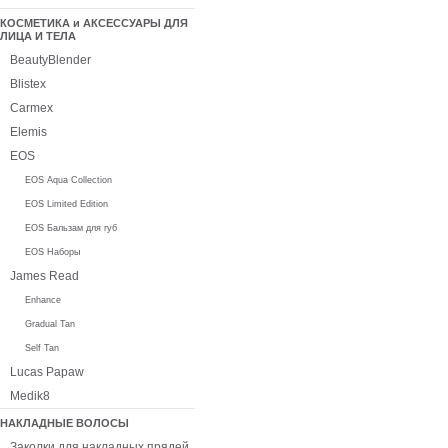
КОСМЕТИКА и АКСЕССУАРЫ ДЛЯ
ЛИЦА И ТЕЛА
BeautyBlender
Blistex
Carmex
Elemis
EOS
EOS Aqua Collection
EOS Limited Edition
EOS Бальзам для губ
EOS Наборы
James Read
Enhance
Gradual Tan
Self Tan
Lucas Papaw
Medik8
НАКЛАДНЫЕ ВОЛОСЫ
Заколки для накладных прядей