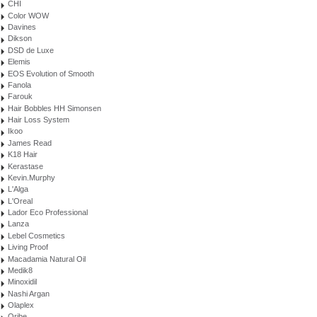
CHI
Color WOW
Davines
Dikson
DSD de Luxe
Elemis
EOS Evolution of Smooth
Fanola
Farouk
Hair Bobbles HH Simonsen
Hair Loss System
Ikoo
James Read
K18 Hair
Kerastase
Kevin.Murphy
L'Alga
L'Oreal
Lador Eco Professional
Lanza
Lebel Cosmetics
Living Proof
Macadamia Natural Oil
Medik8
Minoxidil
Nashi Argan
Olaplex
Oribe