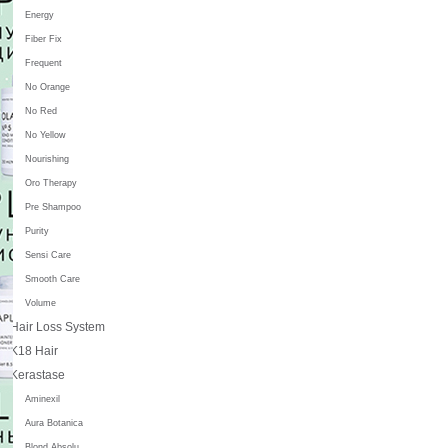
Energy
Fiber Fix
Frequent
No Orange
No Red
No Yellow
Nourishing
Oro Therapy
Pre Shampoo
Purity
Sensi Care
Smooth Care
Volume
Hair Loss System
K18 Hair
Kerastase
Aminexil
Aura Botanica
Blond Absolu