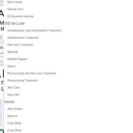
More Inside
Natural Tech
Oi Essential Haircare
DSD de Luxe
Antiseborrheic and Anti-Dandruff Treatment
Antiseborrheic Treatment
Hair Loss Treatment
Matrixfill
Medline Organic
Opium
Restructuring and Hair Loss Treatment
Restructuring Treatment
Skin Care
Viper-Ake
Fanola
After Colour
Balance
Color Mask
Curly Shine