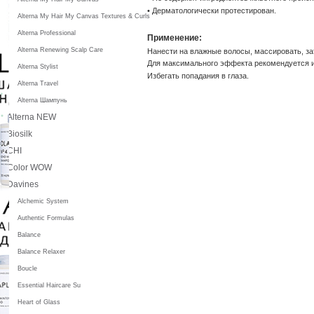
• Дерматологически протестирован.
Alterna My Hair My Canvas Textures & Curls
Alterna Professional
Применение:
Alterna Renewing Scalp Care
Нанести на влажные волосы, массировать, з
Для максимального эффекта рекомендуется 
Alterna Stylist
Избегать попадания в глаза.
Alterna Travel
Alterna Шампунь
Alterna NEW
Biosilk
CHI
Color WOW
Davines
Alchemic System
Authentic Formulas
Balance
Balance Relaxer
Boucle
Essential Haircare Su
Heart of Glass