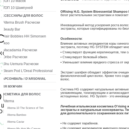
ТОП 10 Масок
ТОП 10 Шампуней
ORising H.G. System Bioessential Shamp
богат растительными экстрактами и помогает
АКСЕССУАРЫ ДЛЯ ВОЛОС
Alterna Brush Расчески
Инновационный метод ускорения роста волос
экстракты, которые сертифицированы по биол
Beauty Bar
Hair Bobbles HH Simonsen
Особенности
:
Ikoo
Влияние активных ингредиентов коры хинного
экстракта, поэтому HG SYSTEM обладает мн
Macadamia Расчески
• Стимулирует функцию кератиноцитов, тем с
Oribe Расчески
• Стимулирует белковый обмен.
• Уменьшает влияние вредного стресса от о
Shu Uemura Расчески
Steam Pod L'Oreal Professional
Экстракт шалфея обладает эффектом очищени
физиологический цикл волос. Кроме того сод
ДАРСОНВАЛЬ / D'ARSONVAL
волос.
ДЛЯ МУЖЧИН
Система HG содержит натуральные активные
увлажняющим, тонизирующим и антиоксидант
КОСМЕТИКА ДЛЯ ВОЛОС
истощенных волос. HG System - это инноваци
Alterna
Лечебная итальянская косметика O'rising
Alterna 10 The Science of Ten
экстракты и натуральные консерванты. Т
для дополнительного сохранения всех пит
Alterna Bamboo
Alterna Caviar
• Не содержит парабенов.
• Не содержит ингредиентов животного проис
Alterna My Hair My Canvas