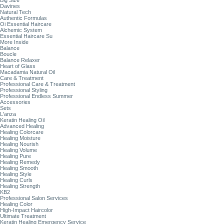
Big Size
Davines
Natural Tech
Authentic Formulas
Oi Essential Haircare
Alchemic System
Essential Haircare Su
More Inside
Balance
Boucle
Balance Relaxer
Heart of Glass
Macadamia Natural Oil
Care & Treatment
Professional Care & Treatment
Professional Styling
Professional Endless Summer
Accessories
Sets
L'anza
Keratin Healing Oil
Advanced Healing
Healing Colorcare
Healing Moisture
Healing Nourish
Healing Volume
Healing Pure
Healing Remedy
Healing Smooth
Healing Style
Healing Curls
Healing Strength
KB2
Professional Salon Services
Healing Color
High-Impact Haircolor
Ultimate Treatment
Keratin Healing Emergency Service