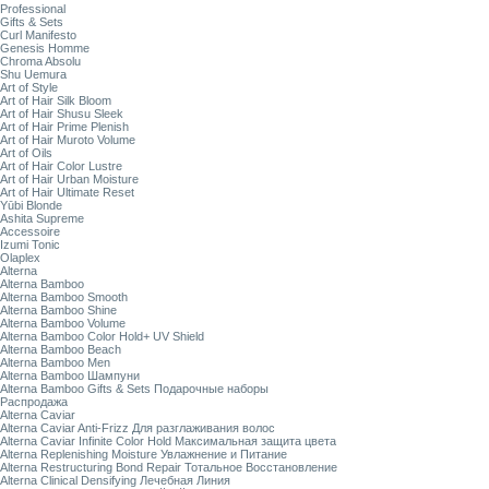
Professional
Gifts & Sets
Curl Manifesto
Genesis Homme
Chroma Absolu
Shu Uemura
Art of Style
Art of Hair Silk Bloom
Art of Hair Shusu Sleek
Art of Hair Prime Plenish
Art of Hair Muroto Volume
Art of Oils
Art of Hair Color Lustre
Art of Hair Urban Moisture
Art of Hair Ultimate Reset
Yūbi Blonde
Ashita Supreme
Accessoire
Izumi Tonic
Olaplex
Alterna
Alterna Bamboo
Alterna Bamboo Smooth
Alterna Bamboo Shine
Alterna Bamboo Volume
Alterna Bamboo Color Hold+ UV Shield
Alterna Bamboo Beach
Alterna Bamboo Men
Alterna Bamboo Шампуни
Alterna Bamboo Gifts & Sets Подарочные наборы
Распродажа
Alterna Caviar
Alterna Caviar Anti-Frizz Для разглаживания волос
Alterna Caviar Infinite Color Hold Максимальная защита цвета
Alterna Replenishing Moisture Увлажнение и Питание
Alterna Restructuring Bond Repair Тотальное Восстановление
Alterna Clinical Densifying Лечебная Линия