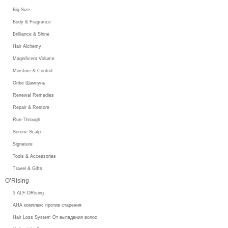
Big Size
Body & Fragrance
Brilliance & Shine
Hair Alchemy
Magnificent Volume
Moisture & Control
Oribe Шампунь
Renewal Remedies
Repair & Restore
Run-Through
Serene Scalp
Signature
Tools & Accessories
Travel & Gifts
O’Rising
5 ALF-ORising
AHA комплекс против старения
Hair Loss System От выпадения волос