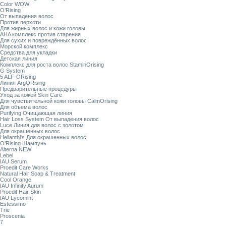
Color WOW
O’Rising
От выпадения волос
Против перхоти
Для жирных волос и кожи головы
AHA комплекс против старения
Для сухих и повреждённых волос
Морской комплекс
Средства для укладки
Детская линия
Комплекс для роста волос StaminOrising
G System
5 ALF-ORising
Линия ArgORising
Предварительные процедуры
Уход за кожей Skin Care
Для чувствительной кожи головы CalmOrising
Для объема волос
Purifying Очищающая линия
Hair Loss System От выпадения волос
Luce Линия для волос с золотом
Для окрашенных волос
Helianthi's Для окрашенных волос
O’Rising Шампунь
Alterna NEW
Lebel
IAU Serum
Proedit Care Works
Natural Hair Soap & Treatment
Cool Orange
IAU Infinity Aurum
Proedit Hair Skin
IAU Lycomint
Estessimo
Trie
Proscenia
7