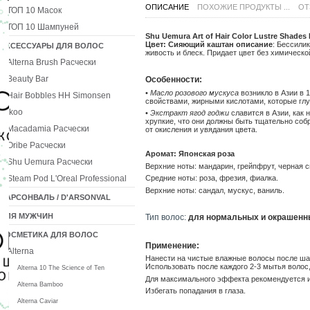
ОПИСАНИЕ
ПОХОЖИЕ ПРОДУКТЫ ...
ОТ
ТОП 10 Масок
ТОП 10 Шампуней
Shu Uemura Art of Hair Color Lustre Shad
Цвет: Сияющий каштан описание
: Бессили
АКСЕССУАРЫ ДЛЯ ВОЛОС
живость и блеск. Придает цвет без химическо
Alterna Brush Расчески
Beauty Bar
Особенности:
•
Масло розового мускуса
возникло в Азии в 
Hair Bobbles HH Simonsen
свойствами, жирными кислотами, которые гл
Ikoo
•
Экстракт ягод годжи
славится в Азии, как
хрупкие, что они должны быть тщательно соб
Macadamia Расчески
от окисления и увядания цвета.
Oribe Расчески
Аромат: Японская роза
Shu Uemura Расчески
Верхние ноты: мандарин, грейпфрут, черная 
Steam Pod L'Oreal Professional
Средние ноты: роза, фрезия, фиалка.
Верхние ноты: сандал, мускус, ваниль.
ДАРСОНВАЛЬ / D'ARSONVAL
ДЛЯ МУЖЧИН
Тип волос:
для нормальных и окрашенн
КОСМЕТИКА ДЛЯ ВОЛОС
Применение:
Alterna
Нанести на чистые влажные волосы после шам
Использовать после каждого 2-3 мытья волос,
Alterna 10 The Science of Ten
Для максимального эффекта рекомендуется 
Alterna Bamboo
Избегать попадания в глаза.
Alterna Caviar