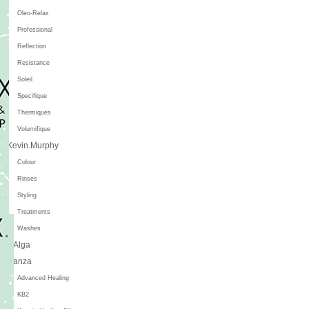
Oleo-Relax
Professional
Reflection
Resistance
Soleil
Specifique
Thermiques
Volumifique
Kevin.Murphy
Colour
Rinses
Styling
Treatments
Washes
L'Alga
L'anza
Advanced Healing
KB2