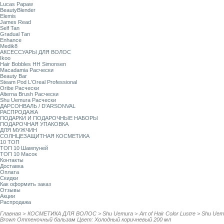
Lucas Papaw
BeautyBlender
Elemis
James Read
Self Tan
Gradual Tan
Enhance
Medik8
АКСЕССУАРЫ ДЛЯ ВОЛОС
Ikoo
Hair Bobbles HH Simonsen
Macadamia Расчески
Beauty Bar
Steam Pod L'Oreal Professional
Oribe Расчески
Alterna Brush Расчески
Shu Uemura Расчески
ДАРСОНВАЛЬ / D'ARSONVAL
РАСПРОДАЖА
ПОДАРКИ И ПОДАРОЧНЫЕ НАБОРЫ
ПОДАРОЧНАЯ УПАКОВКА
ДЛЯ МУЖЧИН
СОЛНЦЕЗАЩИТНАЯ КОСМЕТИКА
10 ТОП
ТОП 10 Шампуней
ТОП 10 Масок
Контакты
Доставка
Оплата
Скидки
Как оформить заказ
Отзывы
Акции
Распродажа
Главная
>
КОСМЕТИКА ДЛЯ ВОЛОС
>
Shu Uemura
>
Art of Hair Color Lustre
>
Shu Uemu
Brown Оттеночный бальзам Цвет: Холодный коричневый 200 мл