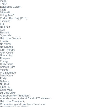
Viege
TheO
Estessimo Celcert
ONE
Minoxidil
Living Proof
Perfect Hair Day (PHD)
Timeless
Full
No Frizz
Curl
Restore
Style Lab
Hair Loss System
Fanola
No Yellow
No Orange
Oro Therapy
After Colour
Nourishing
Frequent
Energy
Curly Shine
Smooth Care
Volume
Pre Shampoo
Sensi Care
Purity
Balance
No Red
Fiber Fix
Color Mask
DSD de Luxe
Antiseborrheic Treatment
Antiseborrheic and Anti-Dandruff Treatment
Hair Loss Treatment
Restructuring and Hair Loss Treatment