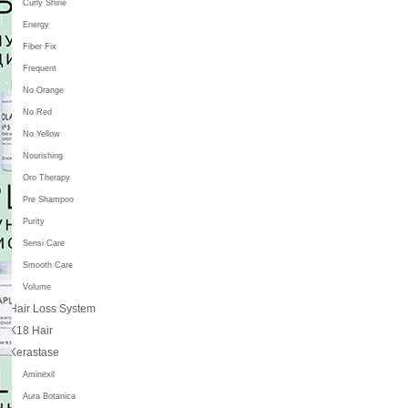
Curly Shine
Energy
Fiber Fix
Frequent
No Orange
No Red
No Yellow
Nourishing
Oro Therapy
Pre Shampoo
Purity
Sensi Care
Smooth Care
Volume
Hair Loss System
K18 Hair
Kerastase
Aminexil
Aura Botanica