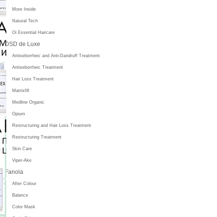
More Inside
Natural Tech
Oi Essential Haircare
DSD de Luxe
Antiseborrheic and Anti-Dandruff Treatment
Antiseborrheic Treatment
Hair Loss Treatment
Matrixfill
Medline Organic
Opium
Restructuring and Hair Loss Treatment
Restructuring Treatment
Skin Care
Viper-Ake
Fanola
After Colour
Balance
Color Mask