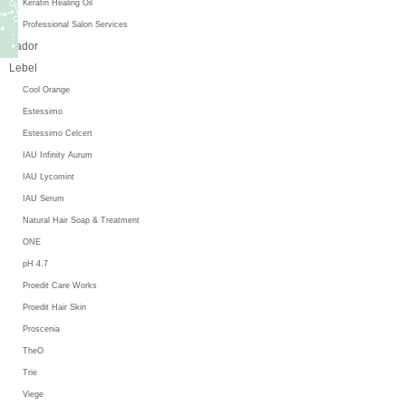
Keratin Healing Oil
Professional Salon Services
Lador
Lebel
Cool Orange
Estessimo
Estessimo Celcert
IAU Infinity Aurum
IAU Lycomint
IAU Serum
Natural Hair Soap & Treatment
ONE
pH 4.7
Proedit Care Works
Proedit Hair Skin
Proscenia
TheO
Trie
Viege