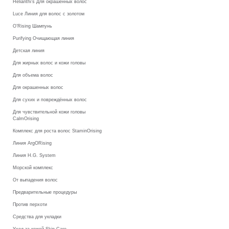
Helianthi's Для окрашенных волос
Luce Линия для волос с золотом
O’Rising Шампунь
Purifying Очищающая линия
Детская линия
Для жирных волос и кожи головы
Для объема волос
Для окрашенных волос
Для сухих и повреждённых волос
Для чувствительной кожи головы
CalmOrising
Комплекс для роста волос StaminOrising
Линия ArgORising
Линия H.G. System
Морской комплекс
От выпадения волос
Предварительные процедуры
Против перхоти
Средства для укладки
Уход за кожей Skin Care