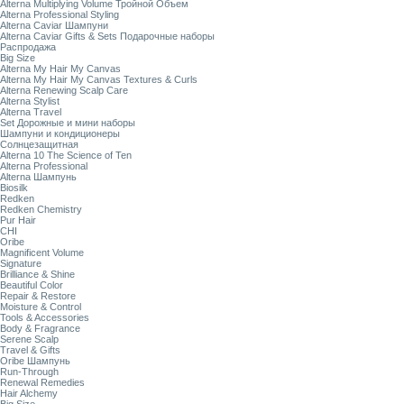
Alterna Multiplying Volume Тройной Объем
Alterna Professional Styling
Alterna Caviar Шампуни
Alterna Caviar Gifts & Sets Подарочные наборы
Распродажа
Big Size
Alterna My Hair My Canvas
Alterna My Hair My Canvas Textures & Curls
Alterna Renewing Scalp Care
Alterna Stylist
Alterna Travel
Set Дорожные и мини наборы
Шампуни и кондиционеры
Солнцезащитная
Alterna 10 The Science of Ten
Alterna Professional
Alterna Шампунь
Biosilk
Redken
Redken Chemistry
Pur Hair
CHI
Oribe
Magnificent Volume
Signature
Brilliance & Shine
Beautiful Color
Repair & Restore
Moisture & Control
Tools & Accessories
Body & Fragrance
Serene Scalp
Travel & Gifts
Oribe Шампунь
Run-Through
Renewal Remedies
Hair Alchemy