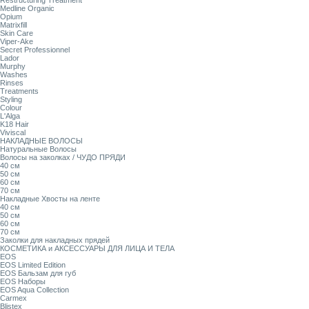
Restructuring Treatment
Medline Organic
Opium
Matrixfill
Skin Care
Viper-Ake
Secret Professionnel
Lador
Murphy
Washes
Rinses
Treatments
Styling
Colour
L'Alga
K18 Hair
Viviscal
НАКЛАДНЫЕ ВОЛОСЫ
Натуральные Волосы
Волосы на заколках / ЧУДО ПРЯДИ
40 см
50 см
60 см
70 см
Накладные Хвосты на ленте
40 см
50 см
60 см
70 см
Заколки для накладных прядей
КОСМЕТИКА и АКСЕССУАРЫ ДЛЯ ЛИЦА И ТЕЛА
EOS
EOS Limited Edition
EOS Бальзам для губ
EOS Наборы
EOS Aqua Collection
Carmex
Blistex