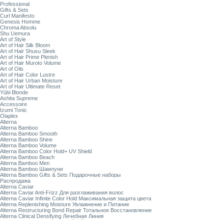
Professional
Gifts & Sets
Curl Manifesto
Genesis Homme
Chroma Absolu
Shu Uemura
Art of Style
Art of Hair Silk Bloom
Art of Hair Shusu Sleek
Art of Hair Prime Plenish
Art of Hair Muroto Volume
Art of Oils
Art of Hair Color Lustre
Art of Hair Urban Moisture
Art of Hair Ultimate Reset
Yūbi Blonde
Ashita Supreme
Accessoire
Izumi Tonic
Olaplex
Alterna
Alterna Bamboo
Alterna Bamboo Smooth
Alterna Bamboo Shine
Alterna Bamboo Volume
Alterna Bamboo Color Hold+ UV Shield
Alterna Bamboo Beach
Alterna Bamboo Men
Alterna Bamboo Шампуни
Alterna Bamboo Gifts & Sets Подарочные наборы
Распродажа
Alterna Caviar
Alterna Caviar Anti-Frizz Для разглаживания волос
Alterna Caviar Infinite Color Hold Максимальная защита цвета
Alterna Replenishing Moisture Увлажнение и Питание
Alterna Restructuring Bond Repair Тотальное Восстановление
Alterna Clinical Densifying Лечебная Линия