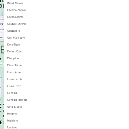
Blond Absolu
Chroma Absolu
Chronologiste
Couture Styling
Cristalliste
Curl Manifesto
Densifique
Dermo-Calm
Discipline
Elixir Ultime
Fresh Affair
Fusio Scrub
Fusio-Dose
Genesis
Genesis Homme
Gifts & Sets
Homme
Initialiste
Nutritive