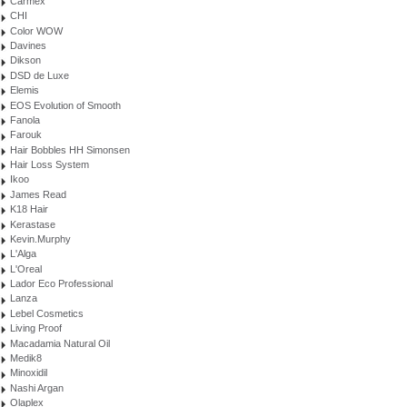
Carmex
CHI
Color WOW
Davines
Dikson
DSD de Luxe
Elemis
EOS Evolution of Smooth
Fanola
Farouk
Hair Bobbles HH Simonsen
Hair Loss System
Ikoo
James Read
K18 Hair
Kerastase
Kevin.Murphy
L'Alga
L'Oreal
Lador Eco Professional
Lanza
Lebel Cosmetics
Living Proof
Macadamia Natural Oil
Medik8
Minoxidil
Nashi Argan
Olaplex