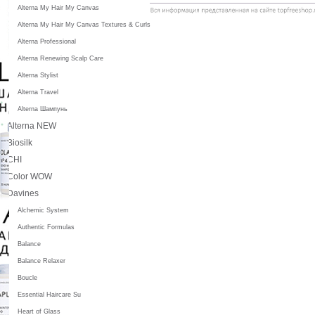
Alterna My Hair My Canvas
Alterna My Hair My Canvas Textures & Curls
Alterna Professional
Alterna Renewing Scalp Care
Alterna Stylist
Alterna Travel
Alterna Шампунь
Alterna NEW
Biosilk
CHI
Color WOW
Davines
Alchemic System
Authentic Formulas
Balance
Balance Relaxer
Boucle
Essential Haircare Su
Heart of Glass