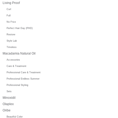
Living Proof
Curl
Full
No Frizz
Perfect Hair Day (PHD)
Restore
Style Lab
Timeless
Macadamia Natural Oil
Accessories
Care & Treatment
Professional Care & Treatment
Professional Endless Summer
Professional Styling
Sets
Minoxidil
Olaplex
Oribe
Beautiful Color