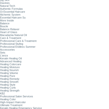
Big Size
Davines
Natural Tech
Authentic Formulas
Oi Essential Haircare
Alchemic System
Essential Haircare Su
More Inside
Balance
Boucle
Balance Relaxer
Heart of Glass
Macadamia Natural Oil
Care & Treatment
Professional Care & Treatment
Professional Styling
Professional Endless Summer
Accessories
Sets
L'anza
Keratin Healing Oil
Advanced Healing
Healing Colorcare
Healing Moisture
Healing Nourish
Healing Volume
Healing Pure
Healing Remedy
Healing Smooth
Healing Style
Healing Curls
Healing Strength
KB2
Professional Salon Services
Healing Color
High-Impact Haircolor
Ultimate Treatment
Keratin Healing Emergency Service