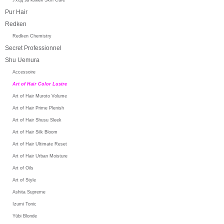
Pur Hair
Redken
Redken Chemistry
Secret Professionnel
Shu Uemura
Accessoire
Art of Hair Color Lustre
Art of Hair Muroto Volume
Art of Hair Prime Plenish
Art of Hair Shusu Sleek
Art of Hair Silk Bloom
Art of Hair Ultimate Reset
Art of Hair Urban Moisture
Art of Oils
Art of Style
Ashita Supreme
Izumi Tonic
Yūbi Blonde