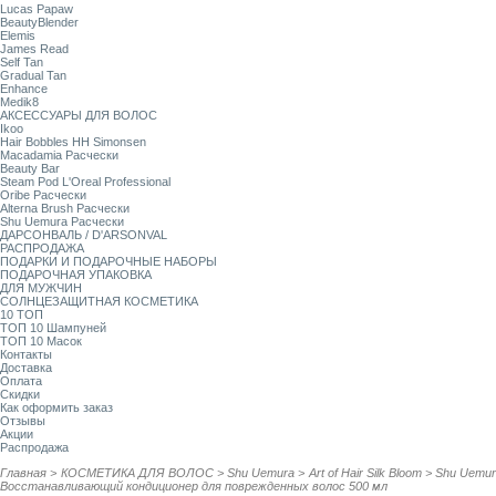
Lucas Papaw
BeautyBlender
Elemis
James Read
Self Tan
Gradual Tan
Enhance
Medik8
АКСЕССУАРЫ ДЛЯ ВОЛОС
Ikoo
Hair Bobbles HH Simonsen
Macadamia Расчески
Beauty Bar
Steam Pod L'Oreal Professional
Oribe Расчески
Alterna Brush Расчески
Shu Uemura Расчески
ДАРСОНВАЛЬ / D'ARSONVAL
РАСПРОДАЖА
ПОДАРКИ И ПОДАРОЧНЫЕ НАБОРЫ
ПОДАРОЧНАЯ УПАКОВКА
ДЛЯ МУЖЧИН
СОЛНЦЕЗАЩИТНАЯ КОСМЕТИКА
10 ТОП
ТОП 10 Шампуней
ТОП 10 Масок
Контакты
Доставка
Оплата
Скидки
Как оформить заказ
Отзывы
Акции
Распродажа
Главная
>
КОСМЕТИКА ДЛЯ ВОЛОС
>
Shu Uemura
>
Art of Hair Silk Bloom
>
Shu Uemura 
Восстанавливающий кондиционер для поврежденных волос 500 мл