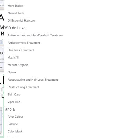
More Inside
Natural Tech
Oi Essential Haircare
DSD de Luxe
Antiseborrheic and Anti-Dandruff Treatment
Antiseborrheic Treatment
Hair Loss Treatment
Matrixfill
Medline Organic
Opium
Restructuring and Hair Loss Treatment
Restructuring Treatment
Skin Care
Viper-Ake
Fanola
After Colour
Balance
Color Mask