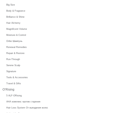
Big Size
Body & Fragrance
Brilliance & Shine
Hair Alchemy
Magnificent Volume
Moisture & Control
Oribe Шампунь
Renewal Remedies
Repair & Restore
Run-Through
Serene Scalp
Signature
Tools & Accessories
Travel & Gifts
O’Rising
5 ALF-ORising
AHA комплекс против старения
Hair Loss System От выпадения волос