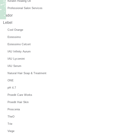
Keratin Healing Oil
Professional Salon Services
Lador
Lebel
Cool Orange
Estessimo
Estessimo Celcert
IAU Infinity Aurum
IAU Lycomint
IAU Serum
Natural Hair Soap & Treatment
ONE
pH 4.7
Proedit Care Works
Proedit Hair Skin
Proscenia
TheO
Trie
Viege