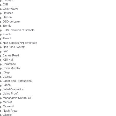
Carmex
CHI
Color WOW
Davines
Dikson
DSD de Luxe
Elemis
EOS Evolution of Smooth
Fanola
Farouk
Hair Bobbles HH Simonsen
Hair Loss System
Ikoo
James Read
K18 Hair
Kerastase
Kevin.Murphy
L'Alga
L'Oreal
Lador Eco Professional
Lanza
Lebel Cosmetics
Living Proof
Macadamia Natural Oil
Medik8
Minoxidil
Nashi Argan
Olaplex