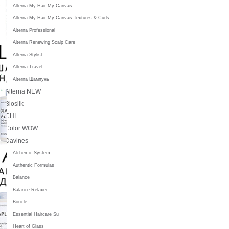
Alterna My Hair My Canvas
Alterna My Hair My Canvas Textures & Curls
Alterna Professional
Alterna Renewing Scalp Care
Alterna Stylist
Alterna Travel
Alterna Шампунь
Alterna NEW
Biosilk
CHI
Color WOW
Davines
Alchemic System
Authentic Formulas
Balance
Balance Relaxer
Boucle
Essential Haircare Su
Heart of Glass