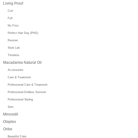
Living Proof
Curl
Full
No Frizz
Perfect Hair Day (PHD)
Restore
Style Lab
Timeless
Macadamia Natural Oil
Accessories
Care & Treatment
Professional Care & Treatment
Professional Endless Summer
Professional Styling
Sets
Minoxidil
Olaplex
Oribe
Beautiful Color