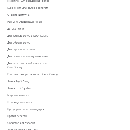
Helianthi's Для окрашенных волос
Luce Линия для волос с золотом
O’Rising Шампунь
Purifying Очищающая линия
Детская линия
Для жирных волос и кожи головы
Для объема волос
Для окрашенных волос
Для сухих и повреждённых волос
Для чувствительной кожи головы
CalmOrising
Комплекс для роста волос StaminOrising
Линия ArgORising
Линия H.G. System
Морской комплекс
От выпадения волос
Предварительные процедуры
Против перхоти
Средства для укладки
Уход за кожей Skin Care