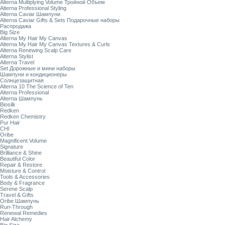
Alterna Multiplying Volume Тройной Объем
Alterna Professional Styling
Alterna Caviar Шампуни
Alterna Caviar Gifts & Sets Подарочные наборы
Распродажа
Big Size
Alterna My Hair My Canvas
Alterna My Hair My Canvas Textures & Curls
Alterna Renewing Scalp Care
Alterna Stylist
Alterna Travel
Set Дорожные и мини наборы
Шампуни и кондиционеры
Солнцезащитная
Alterna 10 The Science of Ten
Alterna Professional
Alterna Шампунь
Biosilk
Redken
Redken Chemistry
Pur Hair
CHI
Oribe
Magnificent Volume
Signature
Brilliance & Shine
Beautiful Color
Repair & Restore
Moisture & Control
Tools & Accessories
Body & Fragrance
Serene Scalp
Travel & Gifts
Oribe Шампунь
Run-Through
Renewal Remedies
Hair Alchemy