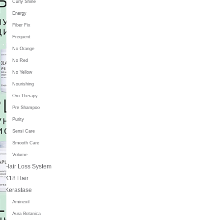
Curly Shine
Energy
Fiber Fix
Frequent
No Orange
No Red
No Yellow
Nourishing
Oro Therapy
Pre Shampoo
Purity
Sensi Care
Smooth Care
Volume
Hair Loss System
K18 Hair
Kerastase
Aminexil
Aura Botanica