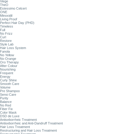
Viege
TheO
Estessimo Celcert
ONE
Minoxidil
Living Proof
Perfect Hair Day (PHD)
Timeless
Full
No Frizz
Curl
Restore
Style Lab
Hair Loss System
Fanola
No Yellow
No Orange
Oro Therapy
After Colour
Nourishing
Frequent
Energy
Curly Shine
Smooth Care
Volume
Pre Shampoo
Sensi Care
Purity
Balance
No Red
Fiber Fix
Color Mask
DSD de Luxe
Antiseborrheic Treatment
Antiseborrheic and Anti-Dandruff Treatment
Hair Loss Treatment
Restructuring and Hair Loss Treatment