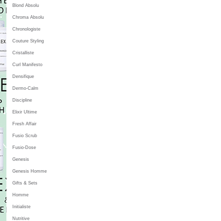
Blond Absolu
Chroma Absolu
Chronologiste
Couture Styling
Cristalliste
Curl Manifesto
Densifique
Dermo-Calm
Discipline
Elixir Ultime
Fresh Affair
Fusio Scrub
Fusio-Dose
Genesis
Genesis Homme
Gifts & Sets
Homme
Initialiste
Nutritive