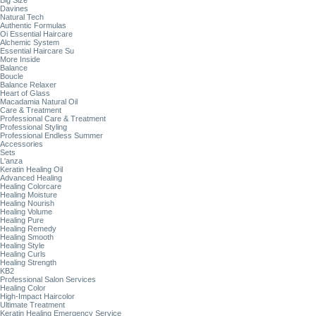
Big Size
Davines
Natural Tech
Authentic Formulas
Oi Essential Haircare
Alchemic System
Essential Haircare Su
More Inside
Balance
Boucle
Balance Relaxer
Heart of Glass
Macadamia Natural Oil
Care & Treatment
Professional Care & Treatment
Professional Styling
Professional Endless Summer
Accessories
Sets
L'anza
Keratin Healing Oil
Advanced Healing
Healing Colorcare
Healing Moisture
Healing Nourish
Healing Volume
Healing Pure
Healing Remedy
Healing Smooth
Healing Style
Healing Curls
Healing Strength
KB2
Professional Salon Services
Healing Color
High-Impact Haircolor
Ultimate Treatment
Keratin Healing Emergency Service