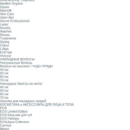
Restructuring Treatment
Medline Organic
Opium
Matrixfill
Skin Care
Viper-Ake
Secret Professionnel
Lador
Murphy
Washes
Rinses
Treatments
Styling
Colour
L'Alga
K18 Hair
Viviscal
НАКЛАДНЫЕ ВОЛОСЫ
Натуральные Волосы
Волосы на заколках / ЧУДО ПРЯДИ
40 см
50 см
60 см
70 см
Накладные Хвосты на ленте
40 см
50 см
60 см
70 см
Заколки для накладных прядей
КОСМЕТИКА и АКСЕССУАРЫ ДЛЯ ЛИЦА И ТЕЛА
EOS
EOS Limited Edition
EOS Бальзам для губ
EOS Наборы
EOS Aqua Collection
Carmex
Blistex