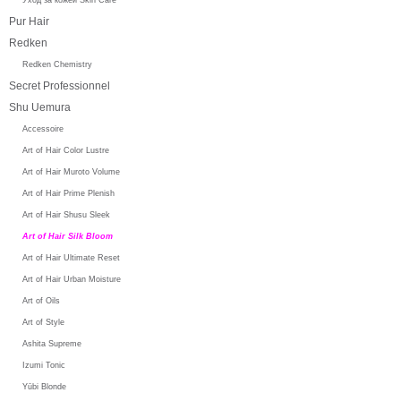
Pur Hair
Redken
Redken Chemistry
Secret Professionnel
Shu Uemura
Accessoire
Art of Hair Color Lustre
Art of Hair Muroto Volume
Art of Hair Prime Plenish
Art of Hair Shusu Sleek
Art of Hair Silk Bloom
Art of Hair Ultimate Reset
Art of Hair Urban Moisture
Art of Oils
Art of Style
Ashita Supreme
Izumi Tonic
Yūbi Blonde