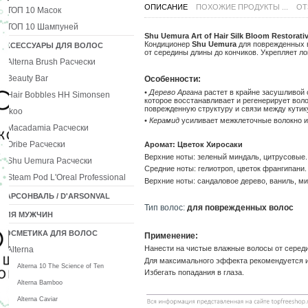
ОПИСАНИЕ
ПОХОЖИЕ ПРОДУКТЫ ...
ОТ
ТОП 10 Масок
ТОП 10 Шампуней
Shu Uemura Art of Hair Silk Bloom Resto
Кондиционер
Shu Uemura
для поврежденных 
АКСЕССУАРЫ ДЛЯ ВОЛОС
от середины длины до кончиков. Укрепляет л
Alterna Brush Расчески
Beauty Bar
Особенности:
•
Дерево Аргана
растет в крайне засушливой 
Hair Bobbles HH Simonsen
которое восстанавливает и регенерирует вол
поврежденную структуру и связи между кутик
Ikoo
•
Керамид
усиливает межклеточные волокно и
Macadamia Расчески
Oribe Расчески
Аромат: Цветок Хиросаки
Верхние ноты: зеленый миндаль, цитрусовые.
Shu Uemura Расчески
Средние ноты: гелиотроп, цветок франгипани.
Steam Pod L'Oreal Professional
Верхние ноты: сандаловое дерево, ваниль, ми
ДАРСОНВАЛЬ / D'ARSONVAL
Тип волос:
для поврежденных волос
ДЛЯ МУЖЧИН
КОСМЕТИКА ДЛЯ ВОЛОС
Применение:
Нанести на чистые влажные волосы от середи
Alterna
Для максимального эффекта рекомендуется 
Alterna 10 The Science of Ten
Избегать попадания в глаза.
Alterna Bamboo
Alterna Caviar