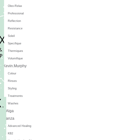
Oleo-Relax
Professional
Reflection
Resistance
Soleil
Specifique
Thermiques
Volumifique
Kevin.Murphy
Colour
Rinses
Styling
Treatments
Washes
L'Alga
L'anza
Advanced Healing
KB2