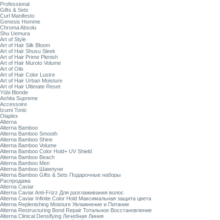
Professional
Gifts & Sets
Curl Manifesto
Genesis Homme
Chroma Absolu
Shu Uemura
Art of Style
Art of Hair Silk Bloom
Art of Hair Shusu Sleek
Art of Hair Prime Plenish
Art of Hair Muroto Volume
Art of Oils
Art of Hair Color Lustre
Art of Hair Urban Moisture
Art of Hair Ultimate Reset
Yūbi Blonde
Ashita Supreme
Accessoire
Izumi Tonic
Olaplex
Alterna
Alterna Bamboo
Alterna Bamboo Smooth
Alterna Bamboo Shine
Alterna Bamboo Volume
Alterna Bamboo Color Hold+ UV Shield
Alterna Bamboo Beach
Alterna Bamboo Men
Alterna Bamboo Шампуни
Alterna Bamboo Gifts & Sets Подарочные наборы
Распродажа
Alterna Caviar
Alterna Caviar Anti-Frizz Для разглаживания волос
Alterna Caviar Infinite Color Hold Максимальная защита цвета
Alterna Replenishing Moisture Увлажнение и Питание
Alterna Restructuring Bond Repair Тотальное Восстановление
Alterna Clinical Densifying Лечебная Линия