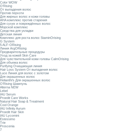
Color WOW
O’Rising
От выпадения волос
Против перхоти
Для жирных волос и кожи головы
AHA комплекс против старения
Для сухих и повреждённых волос
Морской комплекс
Средства для укладки
Детская линия
Комплекс для роста волос StaminOrising
G System
5 ALF-ORising
Линия ArgORising
Предварительные процедуры
Уход за кожей Skin Care
Для чувствительной кожи головы CalmOrising
Для объема волос
Purifying Очищающая линия
Hair Loss System От выпадения волос
Luce Линия для волос с золотом
Для окрашенных волос
Helianthi's Для окрашенных волос
O’Rising Шампунь
Alterna NEW
Lebel
IAU Serum
Proedit Care Works
Natural Hair Soap & Treatment
Cool Orange
IAU Infinity Aurum
Proedit Hair Skin
IAU Lycomint
Estessimo
Trie
Proscenia
7