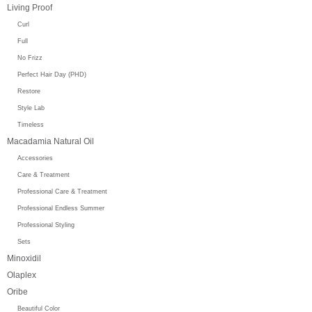
Living Proof
Curl
Full
No Frizz
Perfect Hair Day (PHD)
Restore
Style Lab
Timeless
Macadamia Natural Oil
Accessories
Care & Treatment
Professional Care & Treatment
Professional Endless Summer
Professional Styling
Sets
Minoxidil
Olaplex
Oribe
Beautiful Color