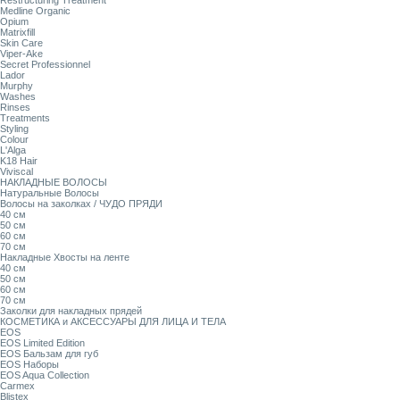
Restructuring Treatment
Medline Organic
Opium
Matrixfill
Skin Care
Viper-Ake
Secret Professionnel
Lador
Murphy
Washes
Rinses
Treatments
Styling
Colour
L'Alga
K18 Hair
Viviscal
НАКЛАДНЫЕ ВОЛОСЫ
Натуральные Волосы
Волосы на заколках / ЧУДО ПРЯДИ
40 см
50 см
60 см
70 см
Накладные Хвосты на ленте
40 см
50 см
60 см
70 см
Заколки для накладных прядей
КОСМЕТИКА и АКСЕССУАРЫ ДЛЯ ЛИЦА И ТЕЛА
EOS
EOS Limited Edition
EOS Бальзам для губ
EOS Наборы
EOS Aqua Collection
Carmex
Blistex