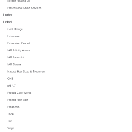
Keratin Healing Oil
Professional Salon Services
Lador
Lebel
Cool Orange
Estessimo
Estessimo Celcert
IAU Infinity Aurum
IAU Lycomint
IAU Serum
Natural Hair Soap & Treatment
ONE
pH 4.7
Proedit Care Works
Proedit Hair Skin
Proscenia
TheO
Trie
Viege