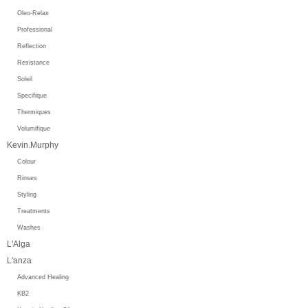
Oleo-Relax
Professional
Reflection
Resistance
Soleil
Specifique
Thermiques
Volumifique
Kevin.Murphy
Colour
Rinses
Styling
Treatments
Washes
L'Alga
L'anza
Advanced Healing
KB2