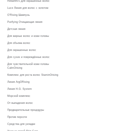
Helianthi's Для окрашенных волос
Luce Линия для волос с золотом
O’Rising Шампунь
Purifying Очищающая линия
Детская линия
Для жирных волос и кожи головы
Для объема волос
Для окрашенных волос
Для сухих и повреждённых волос
Для чувствительной кожи головы
CalmOrising
Комплекс для роста волос StaminOrising
Линия ArgORising
Линия H.G. System
Морской комплекс
От выпадения волос
Предварительные процедуры
Против перхоти
Средства для укладки
Уход за кожей Skin Care