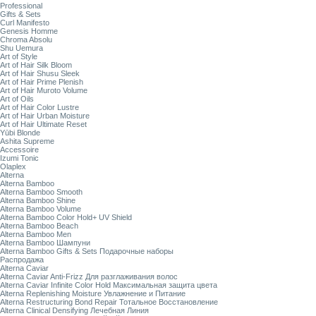
Professional
Gifts & Sets
Curl Manifesto
Genesis Homme
Chroma Absolu
Shu Uemura
Art of Style
Art of Hair Silk Bloom
Art of Hair Shusu Sleek
Art of Hair Prime Plenish
Art of Hair Muroto Volume
Art of Oils
Art of Hair Color Lustre
Art of Hair Urban Moisture
Art of Hair Ultimate Reset
Yūbi Blonde
Ashita Supreme
Accessoire
Izumi Tonic
Olaplex
Alterna
Alterna Bamboo
Alterna Bamboo Smooth
Alterna Bamboo Shine
Alterna Bamboo Volume
Alterna Bamboo Color Hold+ UV Shield
Alterna Bamboo Beach
Alterna Bamboo Men
Alterna Bamboo Шампуни
Alterna Bamboo Gifts & Sets Подарочные наборы
Распродажа
Alterna Caviar
Alterna Caviar Anti-Frizz Для разглаживания волос
Alterna Caviar Infinite Color Hold Максимальная защита цвета
Alterna Replenishing Moisture Увлажнение и Питание
Alterna Restructuring Bond Repair Тотальное Восстановление
Alterna Clinical Densifying Лечебная Линия