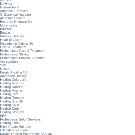
Big Size
Davines
Natural Tech
Authentic Formulas
Oi Essential Haircare
Alchemic System
Essential Haircare Su
More Inside
Balance
Boucle
Balance Relaxer
Heart of Glass
Macadamia Natural Oil
Care & Treatment
Professional Care & Treatment
Professional Styling
Professional Endless Summer
Accessories
Sets
L'anza
Keratin Healing Oil
Advanced Healing
Healing Colorcare
Healing Moisture
Healing Nourish
Healing Volume
Healing Pure
Healing Remedy
Healing Smooth
Healing Style
Healing Curls
Healing Strength
KB2
Professional Salon Services
Healing Color
High-Impact Haircolor
Ultimate Treatment
Keratin Healing Emergency Service