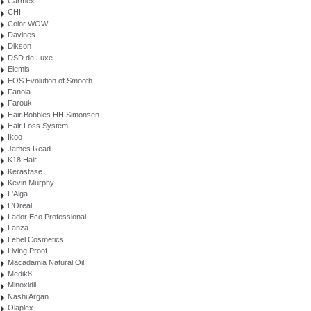
Carmex
CHI
Color WOW
Davines
Dikson
DSD de Luxe
Elemis
EOS Evolution of Smooth
Fanola
Farouk
Hair Bobbles HH Simonsen
Hair Loss System
Ikoo
James Read
K18 Hair
Kerastase
Kevin.Murphy
L'Alga
L'Oreal
Lador Eco Professional
Lanza
Lebel Cosmetics
Living Proof
Macadamia Natural Oil
Medik8
Minoxidil
Nashi Argan
Olaplex