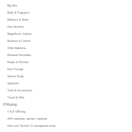
Big Size
Body & Fragrance
Brilliance & Shine
Hair Alchemy
Magnificent Volume
Moisture & Control
Oribe Шампунь
Renewal Remedies
Repair & Restore
Run-Through
Serene Scalp
Signature
Tools & Accessories
Travel & Gifts
O’Rising
5 ALF-ORising
AHA комплекс против старения
Hair Loss System От выпадения волос