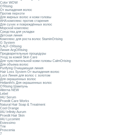
Color WOW
O’Rising
От выпадения волос
Против перхоти
Для жирных волос и кожи головы
AHA комплекс против старения
Для сухих и повреждённых волос
Морской комплекс
Средства для укладки
Детская линия
Комплекс для роста волос StaminOrising
G System
5 ALF-ORising
Линия ArgORising
Предварительные процедуры
Уход за кожей Skin Care
Для чувствительной кожи головы CalmOrising
Для объема волос
Purifying Очищающая линия
Hair Loss System От выпадения волос
Luce Линия для волос с золотом
Для окрашенных волос
Helianthi's Для окрашенных волос
O’Rising Шампунь
Alterna NEW
Lebel
IAU Serum
Proedit Care Works
Natural Hair Soap & Treatment
Cool Orange
IAU Infinity Aurum
Proedit Hair Skin
IAU Lycomint
Estessimo
Trie
Proscenia
7