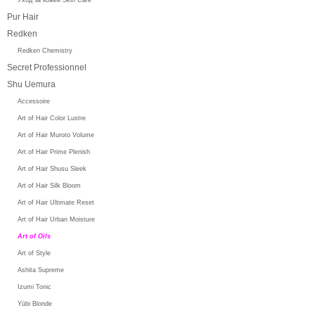
Pur Hair
Redken
Redken Chemistry
Secret Professionnel
Shu Uemura
Accessoire
Art of Hair Color Lustre
Art of Hair Muroto Volume
Art of Hair Prime Plenish
Art of Hair Shusu Sleek
Art of Hair Silk Bloom
Art of Hair Ultimate Reset
Art of Hair Urban Moisture
Art of Oils
Art of Style
Ashita Supreme
Izumi Tonic
Yūbi Blonde