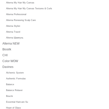
Alterna My Hair My Canvas
Alterna My Hair My Canvas Textures & Curls
Alterna Professional
Alterna Renewing Scalp Care
Alterna Stylist
Alterna Travel
Alterna Шампунь
Alterna NEW
Biosilk
CHI
Color WOW
Davines
Alchemic System
Authentic Formulas
Balance
Balance Relaxer
Boucle
Essential Haircare Su
Heart of Glass