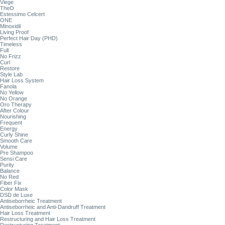
Viege
TheO
Estessimo Celcert
ONE
Minoxidil
Living Proof
Perfect Hair Day (PHD)
Timeless
Full
No Frizz
Curl
Restore
Style Lab
Hair Loss System
Fanola
No Yellow
No Orange
Oro Therapy
After Colour
Nourishing
Frequent
Energy
Curly Shine
Smooth Care
Volume
Pre Shampoo
Sensi Care
Purity
Balance
No Red
Fiber Fix
Color Mask
DSD de Luxe
Antiseborrheic Treatment
Antiseborrheic and Anti-Dandruff Treatment
Hair Loss Treatment
Restructuring and Hair Loss Treatment