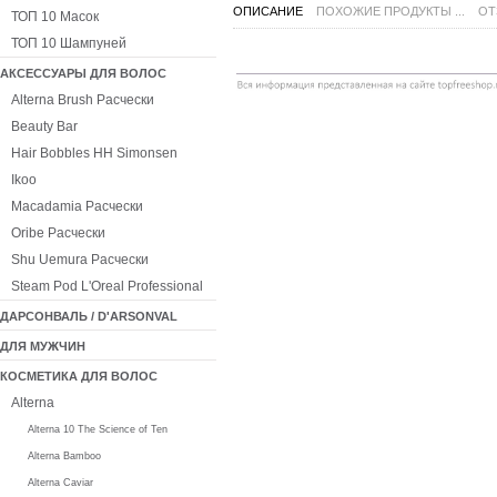
ОПИСАНИЕ
ПОХОЖИЕ ПРОДУКТЫ ...
ОТ
ТОП 10 Масок
ТОП 10 Шампуней
АКСЕССУАРЫ ДЛЯ ВОЛОС
Alterna Brush Расчески
Beauty Bar
Hair Bobbles HH Simonsen
Ikoo
Macadamia Расчески
Oribe Расчески
Shu Uemura Расчески
Steam Pod L'Oreal Professional
ДАРСОНВАЛЬ / D'ARSONVAL
ДЛЯ МУЖЧИН
КОСМЕТИКА ДЛЯ ВОЛОС
Alterna
Alterna 10 The Science of Ten
Alterna Bamboo
Alterna Caviar