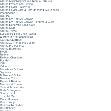
Alterna Multiplying Volume Тройной Объем
Alterna Professional Styling
Alterna Caviar Шампуни
Alterna Caviar Gifts & Sets Подарочные наборы
Распродажа
Big Size
Alterna My Hair My Canvas
Alterna My Hair My Canvas Textures & Curls
Alterna Renewing Scalp Care
Alterna Stylist
Alterna Travel
Set Дорожные и мини наборы
Шампуни и кондиционеры
Солнцезащитная
Alterna 10 The Science of Ten
Alterna Professional
Alterna Шампунь
Biosilk
Redken
Redken Chemistry
Pur Hair
CHI
Oribe
Magnificent Volume
Signature
Brilliance & Shine
Beautiful Color
Repair & Restore
Moisture & Control
Tools & Accessories
Body & Fragrance
Serene Scalp
Travel & Gifts
Oribe Шампунь
Run-Through
Renewal Remedies
Hair Alchemy