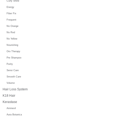
Curly Shine
Energy
Fiber Fix
Frequent
No Orange
No Red
No Yellow
Nourishing
Oro Therapy
Pre Shampoo
Purity
Sensi Care
Smooth Care
Volume
Hair Loss System
K18 Hair
Kerastase
Aminexil
Aura Botanica