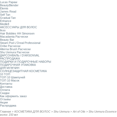
Lucas Papaw
BeautyBlender
Elemis
James Read
Self Tan
Gradual Tan
Enhance
Medik8
АКСЕССУАРЫ ДЛЯ ВОЛОС
Ikoo
Hair Bobbles HH Simonsen
Macadamia Расчески
Beauty Bar
Steam Pod L'Oreal Professional
Oribe Расчески
Alterna Brush Расчески
Shu Uemura Расчески
ДАРСОНВАЛЬ / D'ARSONVAL
РАСПРОДАЖА
ПОДАРКИ И ПОДАРОЧНЫЕ НАБОРЫ
ПОДАРОЧНАЯ УПАКОВКА
ДЛЯ МУЖЧИН
СОЛНЦЕЗАЩИТНАЯ КОСМЕТИКА
10 ТОП
ТОП 10 Шампуней
ТОП 10 Масок
Контакты
Доставка
Оплата
Скидки
Как оформить заказ
Отзывы
Акции
Распродажа
Главная
>
КОСМЕТИКА ДЛЯ ВОЛОС
>
Shu Uemura
>
Art of Oils
>
Shu Uemura Essence 
волос 150 мл