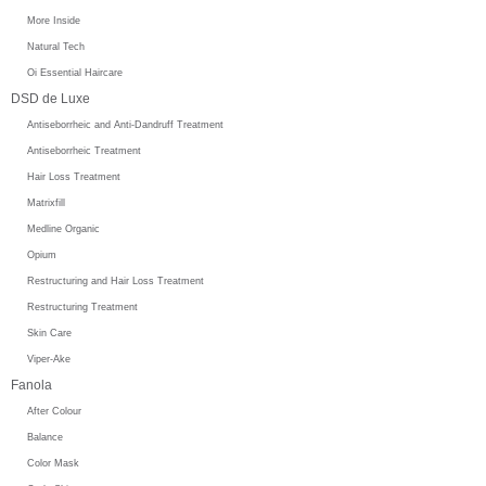
More Inside
Natural Tech
Oi Essential Haircare
DSD de Luxe
Antiseborrheic and Anti-Dandruff Treatment
Antiseborrheic Treatment
Hair Loss Treatment
Matrixfill
Medline Organic
Opium
Restructuring and Hair Loss Treatment
Restructuring Treatment
Skin Care
Viper-Ake
Fanola
After Colour
Balance
Color Mask