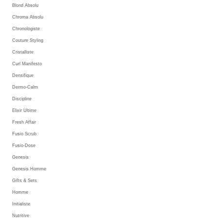
Blond Absolu
Chroma Absolu
Chronologiste
Couture Styling
Cristalliste
Curl Manifesto
Densifique
Dermo-Calm
Discipline
Elixir Ultime
Fresh Affair
Fusio Scrub
Fusio-Dose
Genesis
Genesis Homme
Gifts & Sets
Homme
Initialiste
Nutritive