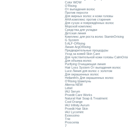
Color WOW
O’Rising
От выпадения волос
Против перхоти
Для жирных волос и кожи головы
AHA комплекс против старения
Для сухих и повреждённых волос
Морской комплекс
Средства для укладки
Детская линия
Комплекс для роста волос StaminOrising
G System
5 ALF-ORising
Линия ArgORising
Предварительные процедуры
Уход за кожей Skin Care
Для чувствительной кожи головы CalmOris
Для объема волос
Purifying Очищающая линия
Hair Loss System От выпадения волос
Luce Линия для волос с золотом
Для окрашенных волос
Helianthi's Для окрашенных волос
O’Rising Шампунь
Alterna NEW
Lebel
IAU Serum
Proedit Care Works
Natural Hair Soap & Treatment
Cool Orange
IAU Infinity Aurum
Proedit Hair Skin
IAU Lycomint
Estessimo
Trie
Proscenia
7