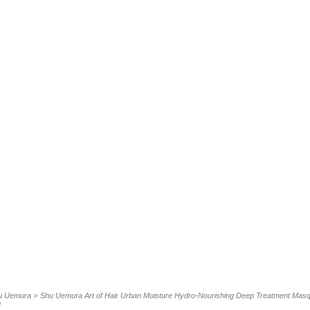
u Uemura
>
Shu Uemura Art of Hair Urban Moisture Hydro-Nourishing Deep Treatment Mas
л