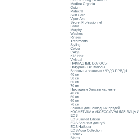
Restructuring Treatment
Medline Organic
Opium
Matrixfill
Skin Care
Viper-Ake
Secret Professionnel
Lador
Murphy
Washes
Rinses
Treatments
Styling
Colour
L'Alga
K18 Hair
Viviscal
НАКЛАДНЫЕ ВОЛОСЫ
Натуральные Волосы
Волосы на заколках / ЧУДО ПРЯДИ
40 см
50 см
60 см
70 см
Накладные Хвосты на ленте
40 см
50 см
60 см
70 см
Заколки для накладных прядей
КОСМЕТИКА и АКСЕССУАРЫ ДЛЯ ЛИЦА И
EOS
EOS Limited Edition
EOS Бальзам для губ
EOS Наборы
EOS Aqua Collection
Carmex
Blistex