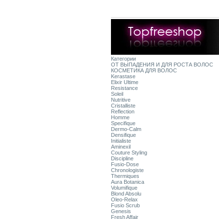
Категории
ОТ ВЫПАДЕНИЯ И ДЛЯ РОСТА ВОЛОС
КОСМЕТИКА ДЛЯ ВОЛОС
Kerastase
Elixir Ultime
Resistance
Soleil
Nutritive
Cristalliste
Reflection
Homme
Specifique
Dermo-Calm
Densifique
Initialiste
Aminexil
Couture Styling
Discipline
Fusio-Dose
Chronologiste
Thermiques
Aura Botanica
Volumifique
Blond Absolu
Oleo-Relax
Fusio Scrub
Genesis
Fresh Affair