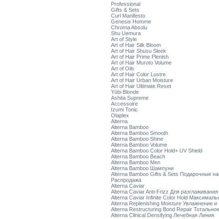
Professional
Gifts & Sets
Curl Manifesto
Genesis Homme
Chroma Absolu
Shu Uemura
Art of Style
Art of Hair Silk Bloom
Art of Hair Shusu Sleek
Art of Hair Prime Plenish
Art of Hair Muroto Volume
Art of Oils
Art of Hair Color Lustre
Art of Hair Urban Moisture
Art of Hair Ultimate Reset
Yūbi Blonde
Ashita Supreme
Accessoire
Izumi Tonic
Olaplex
Alterna
Alterna Bamboo
Alterna Bamboo Smooth
Alterna Bamboo Shine
Alterna Bamboo Volume
Alterna Bamboo Color Hold+ UV Shield
Alterna Bamboo Beach
Alterna Bamboo Men
Alterna Bamboo Шампуни
Alterna Bamboo Gifts & Sets Подарочные н
Распродажа
Alterna Caviar
Alterna Caviar Anti-Frizz Для разглаживани
Alterna Caviar Infinite Color Hold Максимал
Alterna Replenishing Moisture Увлажнение и
Alterna Restructuring Bond Repair Тотальн
Alterna Clinical Densifying Лечебная Линия