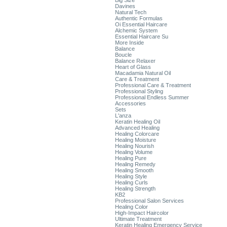
Big Size
Davines
Natural Tech
Authentic Formulas
Oi Essential Haircare
Alchemic System
Essential Haircare Su
More Inside
Balance
Boucle
Balance Relaxer
Heart of Glass
Macadamia Natural Oil
Care & Treatment
Professional Care & Treatment
Professional Styling
Professional Endless Summer
Accessories
Sets
L'anza
Keratin Healing Oil
Advanced Healing
Healing Colorcare
Healing Moisture
Healing Nourish
Healing Volume
Healing Pure
Healing Remedy
Healing Smooth
Healing Style
Healing Curls
Healing Strength
KB2
Professional Salon Services
Healing Color
High-Impact Haircolor
Ultimate Treatment
Keratin Healing Emergency Service