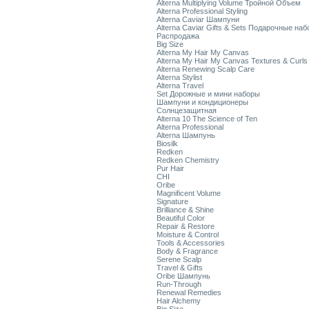
Alterna Multiplying Volume Тройной Объем
Alterna Professional Styling
Alterna Caviar Шампуни
Alterna Caviar Gifts & Sets Подарочные на
Распродажа
Big Size
Alterna My Hair My Canvas
Alterna My Hair My Canvas Textures & Curls
Alterna Renewing Scalp Care
Alterna Stylist
Alterna Travel
Set Дорожные и мини наборы
Шампуни и кондиционеры
Солнцезащитная
Alterna 10 The Science of Ten
Alterna Professional
Alterna Шампунь
Biosilk
Redken
Redken Chemistry
Pur Hair
CHI
Oribe
Magnificent Volume
Signature
Brilliance & Shine
Beautiful Color
Repair & Restore
Moisture & Control
Tools & Accessories
Body & Fragrance
Serene Scalp
Travel & Gifts
Oribe Шампунь
Run-Through
Renewal Remedies
Hair Alchemy