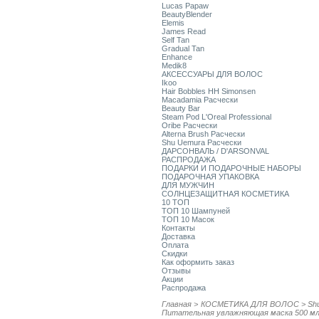
Lucas Papaw
BeautyBlender
Elemis
James Read
Self Tan
Gradual Tan
Enhance
Medik8
АКСЕССУАРЫ ДЛЯ ВОЛОС
Ikoo
Hair Bobbles HH Simonsen
Macadamia Расчески
Beauty Bar
Steam Pod L'Oreal Professional
Oribe Расчески
Alterna Brush Расчески
Shu Uemura Расчески
ДАРСОНВАЛЬ / D'ARSONVAL
РАСПРОДАЖА
ПОДАРКИ И ПОДАРОЧНЫЕ НАБОРЫ
ПОДАРОЧНАЯ УПАКОВКА
ДЛЯ МУЖЧИН
СОЛНЦЕЗАЩИТНАЯ КОСМЕТИКА
10 ТОП
ТОП 10 Шампуней
ТОП 10 Масок
Контакты
Доставка
Оплата
Скидки
Как оформить заказ
Отзывы
Акции
Распродажа
Главная
>
КОСМЕТИКА ДЛЯ ВОЛОС
>
Sh
Питательная увлажняющая маска 500 м