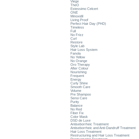
Viege
TheO
Estessimo Celcert
ONE
Minoxidil
Living Proof
Perfect Hair Day (PHD)
Timeless
Full
No Frizz
Curl
Restore
Style Lab
Hair Loss System
Fanola
No Yellow
No Orange
Oro Therapy
After Colour
Nourishing
Frequent
Energy
Curly Shine
Smooth Care
Volume
Pre Shampoo
Sensi Care
Purity
Balance
No Red
Fiber Fix
Color Mask
DSD de Luxe
Antiseborrheic Treatment
Antiseborrheic and Anti-Dandruff Treatment
Hair Loss Treatment
Restructuring and Hair Loss Treatment