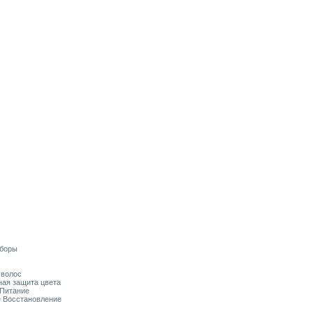
аборы
я волос
ьная защита цвета
 Питание
ое Восстановление