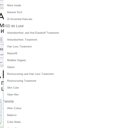
More Inside
Natural Tech
Oi Essential Haircare
DSD de Luxe
Antiseborrheic and Anti-Dandruff Treatment
Antiseborrheic Treatment
Hair Loss Treatment
Matrixfill
Medline Organic
Opium
Restructuring and Hair Loss Treatment
Restructuring Treatment
Skin Care
Viper-Ake
Fanola
After Colour
Balance
Color Mask