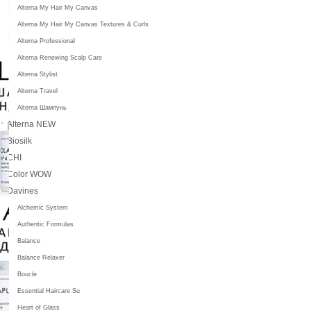
Alterna My Hair My Canvas
Alterna My Hair My Canvas Textures & Curls
Alterna Professional
Alterna Renewing Scalp Care
Alterna Stylist
Alterna Travel
Alterna Шампунь
Alterna NEW
Biosilk
CHI
Color WOW
Davines
Alchemic System
Authentic Formulas
Balance
Balance Relaxer
Boucle
Essential Haircare Su
Heart of Glass