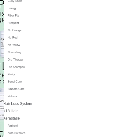
Curly Shine
Energy
Fiber Fix
Frequent
No Orange
No Red
No Yellow
Nourishing
Oro Therapy
Pre Shampoo
Purity
Sensi Care
Smooth Care
Volume
Hair Loss System
K18 Hair
Kerastase
Aminexil
Aura Botanica