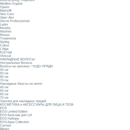
Restructuring Treatment
Medline Organic
Opium
Matrixfill
Skin Care
Viper-Ake
Secret Professionnel
Lador
Murphy
Washes
Rinses
Treatments
Styling
Colour
L'Alga
K18 Hair
Viviscal
НАКЛАДНЫЕ ВОЛОСЫ
Натуральные Волосы
Волосы на заколках / ЧУДО ПРЯДИ
40 см
50 см
60 см
70 см
Накладные Хвосты на ленте
40 см
50 см
60 см
70 см
Заколки для накладных прядей
КОСМЕТИКА и АКСЕССУАРЫ ДЛЯ ЛИЦА И ТЕЛА
EOS
EOS Limited Edition
EOS Бальзам для губ
EOS Наборы
EOS Aqua Collection
Carmex
Blistex