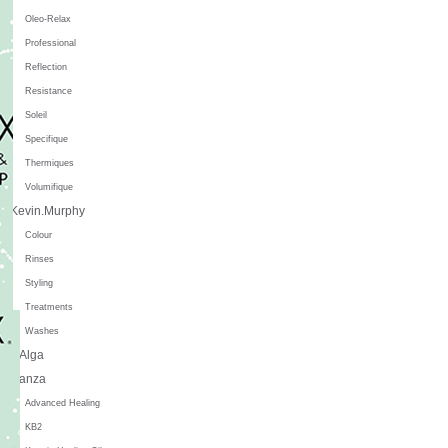
Oleo-Relax
Professional
Reflection
Resistance
Soleil
Specifique
Thermiques
Volumifique
Kevin.Murphy
Colour
Rinses
Styling
Treatments
Washes
L'Alga
L'anza
Advanced Healing
KB2