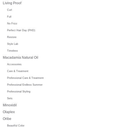
Living Proof
Curl
Full
No Frizz
Perfect Hair Day (PHD)
Restore
Style Lab
Timeless
Macadamia Natural Oil
Accessories
Care & Treatment
Professional Care & Treatment
Professional Endless Summer
Professional Styling
Sets
Minoxidil
Olaplex
Oribe
Beautiful Color