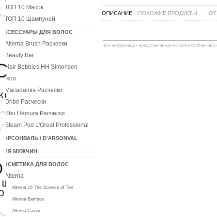
ТОП 10 Масок
ОПИСАНИЕ
ПОХОЖИЕ ПРОДУКТЫ ...
ОТ
ТОП 10 Шампуней
АКСЕССУАРЫ ДЛЯ ВОЛОС
Alterna Brush Расчески
Beauty Bar
Hair Bobbles HH Simonsen
Ikoo
Macadamia Расчески
Oribe Расчески
Shu Uemura Расчески
Steam Pod L'Oreal Professional
ДАРСОНВАЛЬ / D'ARSONVAL
ДЛЯ МУЖЧИН
КОСМЕТИКА ДЛЯ ВОЛОС
Alterna
Alterna 10 The Science of Ten
Alterna Bamboo
Alterna Caviar