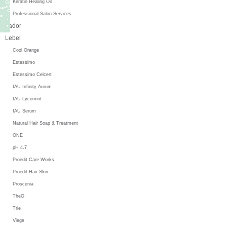
Keratin Healing Oil
Professional Salon Services
Lador
Lebel
Cool Orange
Estessimo
Estessimo Celcert
IAU Infinity Aurum
IAU Lycomint
IAU Serum
Natural Hair Soap & Treatment
ONE
pH 4.7
Proedit Care Works
Proedit Hair Skin
Proscenia
TheO
Trie
Viege