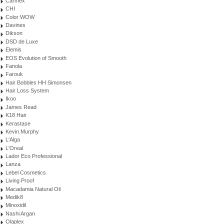
Carmex
CHI
Color WOW
Davines
Dikson
DSD de Luxe
Elemis
EOS Evolution of Smooth
Fanola
Farouk
Hair Bobbles HH Simonsen
Hair Loss System
Ikoo
James Read
K18 Hair
Kerastase
Kevin.Murphy
L'Alga
L'Oreal
Lador Eco Professional
Lanza
Lebel Cosmetics
Living Proof
Macadamia Natural Oil
Medik8
Minoxidil
Nashi Argan
Olaplex