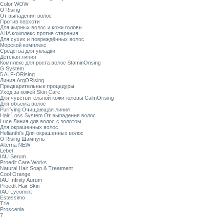
Color WOW
O’Rising
От выпадения волос
Против перхоти
Для жирных волос и кожи головы
AHA комплекс против старения
Для сухих и повреждённых волос
Морской комплекс
Средства для укладки
Детская линия
Комплекс для роста волос StaminOrising
G System
5 ALF-ORising
Линия ArgORising
Предварительные процедуры
Уход за кожей Skin Care
Для чувствительной кожи головы CalmOrising
Для объема волос
Purifying Очищающая линия
Hair Loss System От выпадения волос
Luce Линия для волос с золотом
Для окрашенных волос
Helianthi's Для окрашенных волос
O’Rising Шампунь
Alterna NEW
Lebel
IAU Serum
Proedit Care Works
Natural Hair Soap & Treatment
Cool Orange
IAU Infinity Aurum
Proedit Hair Skin
IAU Lycomint
Estessimo
Trie
Proscenia
7