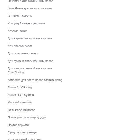
Helianthi's Для окрашенных волос
Luce Линия для волос с золотом
O’Rising Шампунь
Purifying Очищающая линия
Детская линия
Для жирных волос и кожи головы
Для объема волос
Для окрашенных волос
Для сухих и повреждённых волос
Для чувствительной кожи головы
CalmOrising
Комплекс для роста волос StaminOrising
Линия ArgORising
Линия H.G. System
Морской комплекс
От выпадения волос
Предварительные процедуры
Против перхоти
Средства для укладки
Уход за кожей Skin Care