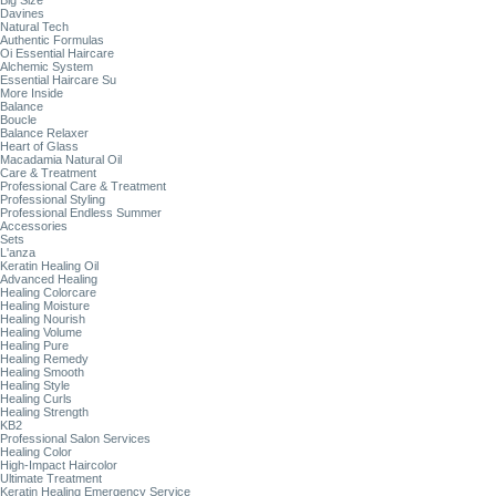
Big Size
Davines
Natural Tech
Authentic Formulas
Oi Essential Haircare
Alchemic System
Essential Haircare Su
More Inside
Balance
Boucle
Balance Relaxer
Heart of Glass
Macadamia Natural Oil
Care & Treatment
Professional Care & Treatment
Professional Styling
Professional Endless Summer
Accessories
Sets
L'anza
Keratin Healing Oil
Advanced Healing
Healing Colorcare
Healing Moisture
Healing Nourish
Healing Volume
Healing Pure
Healing Remedy
Healing Smooth
Healing Style
Healing Curls
Healing Strength
KB2
Professional Salon Services
Healing Color
High-Impact Haircolor
Ultimate Treatment
Keratin Healing Emergency Service