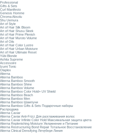
Professional
Gifts & Sets
Curl Manifesto
Genesis Homme
Chroma Absolu
Shu Uemura
Art of Style
Art of Hair Silk Bloom
Art of Hair Shusu Sleek
Art of Hair Prime Plenish
Art of Hair Muroto Volume
Art of Oils
Art of Hair Color Lustre
Art of Hair Urban Moisture
Art of Hair Ultimate Reset
Yūbi Blonde
Ashita Supreme
Accessoire
Izumi Tonic
Olaplex
Alterna
Alterna Bamboo
Alterna Bamboo Smooth
Alterna Bamboo Shine
Alterna Bamboo Volume
Alterna Bamboo Color Hold+ UV Shield
Alterna Bamboo Beach
Alterna Bamboo Men
Alterna Bamboo Шампуни
Alterna Bamboo Gifts & Sets Подарочные наборы
Распродажа
Alterna Caviar
Alterna Caviar Anti-Frizz Для разглаживания волос
Alterna Caviar Infinite Color Hold Максимальная защита цвета
Alterna Replenishing Moisture Увлажнение и Питание
Alterna Restructuring Bond Repair Тотальное Восстановление
Alterna Clinical Densifying Лечебная Линия