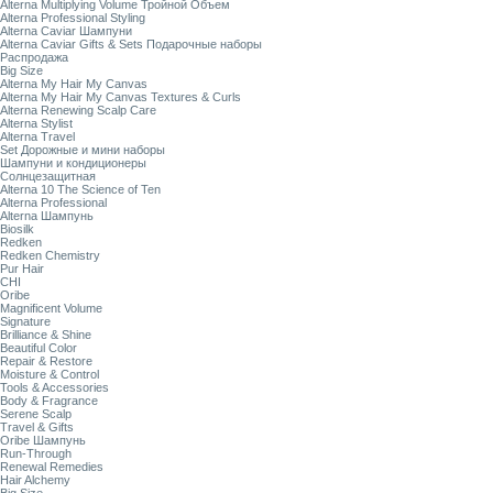
Alterna Multiplying Volume Тройной Объем
Alterna Professional Styling
Alterna Caviar Шампуни
Alterna Caviar Gifts & Sets Подарочные наборы
Распродажа
Big Size
Alterna My Hair My Canvas
Alterna My Hair My Canvas Textures & Curls
Alterna Renewing Scalp Care
Alterna Stylist
Alterna Travel
Set Дорожные и мини наборы
Шампуни и кондиционеры
Солнцезащитная
Alterna 10 The Science of Ten
Alterna Professional
Alterna Шампунь
Biosilk
Redken
Redken Chemistry
Pur Hair
CHI
Oribe
Magnificent Volume
Signature
Brilliance & Shine
Beautiful Color
Repair & Restore
Moisture & Control
Tools & Accessories
Body & Fragrance
Serene Scalp
Travel & Gifts
Oribe Шампунь
Run-Through
Renewal Remedies
Hair Alchemy