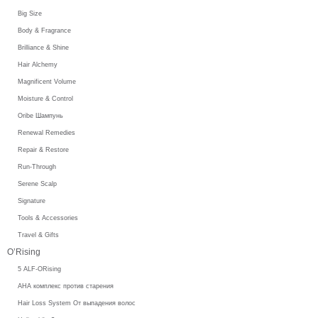
Big Size
Body & Fragrance
Brilliance & Shine
Hair Alchemy
Magnificent Volume
Moisture & Control
Oribe Шампунь
Renewal Remedies
Repair & Restore
Run-Through
Serene Scalp
Signature
Tools & Accessories
Travel & Gifts
O’Rising
5 ALF-ORising
AHA комплекс против старения
Hair Loss System От выпадения волос