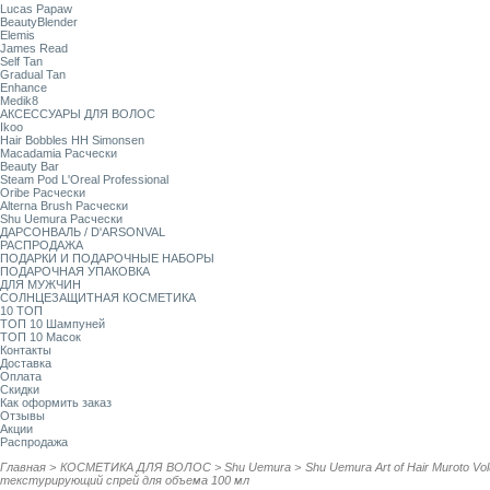
Lucas Papaw
BeautyBlender
Elemis
James Read
Self Tan
Gradual Tan
Enhance
Medik8
АКСЕССУАРЫ ДЛЯ ВОЛОС
Ikoo
Hair Bobbles HH Simonsen
Macadamia Расчески
Beauty Bar
Steam Pod L'Oreal Professional
Oribe Расчески
Alterna Brush Расчески
Shu Uemura Расчески
ДАРСОНВАЛЬ / D'ARSONVAL
РАСПРОДАЖА
ПОДАРКИ И ПОДАРОЧНЫЕ НАБОРЫ
ПОДАРОЧНАЯ УПАКОВКА
ДЛЯ МУЖЧИН
СОЛНЦЕЗАЩИТНАЯ КОСМЕТИКА
10 ТОП
ТОП 10 Шампуней
ТОП 10 Масок
Контакты
Доставка
Оплата
Скидки
Как оформить заказ
Отзывы
Акции
Распродажа
Главная
>
КОСМЕТИКА ДЛЯ ВОЛОС
>
Shu Uemura
>
Shu Uemura Art of Hair Muroto V
текстурирующий спрей для объема 100 мл