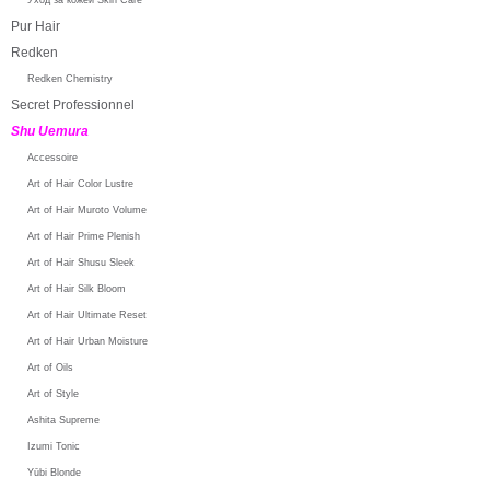
Pur Hair
Redken
Redken Chemistry
Secret Professionnel
Shu Uemura
Accessoire
Art of Hair Color Lustre
Art of Hair Muroto Volume
Art of Hair Prime Plenish
Art of Hair Shusu Sleek
Art of Hair Silk Bloom
Art of Hair Ultimate Reset
Art of Hair Urban Moisture
Art of Oils
Art of Style
Ashita Supreme
Izumi Tonic
Yūbi Blonde