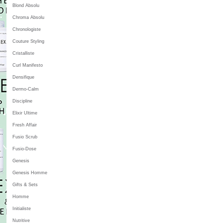
Blond Absolu
Chroma Absolu
Chronologiste
Couture Styling
Cristalliste
Curl Manifesto
Densifique
Dermo-Calm
Discipline
Elixir Ultime
Fresh Affair
Fusio Scrub
Fusio-Dose
Genesis
Genesis Homme
Gifts & Sets
Homme
Initialiste
Nutritive