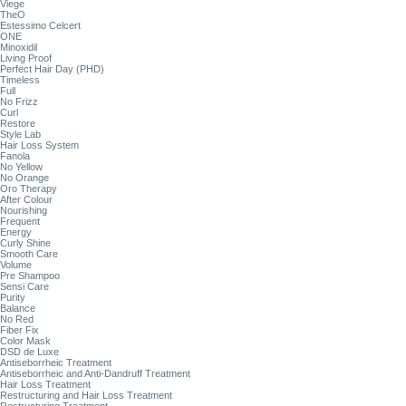
Viege
TheO
Estessimo Celcert
ONE
Minoxidil
Living Proof
Perfect Hair Day (PHD)
Timeless
Full
No Frizz
Curl
Restore
Style Lab
Hair Loss System
Fanola
No Yellow
No Orange
Oro Therapy
After Colour
Nourishing
Frequent
Energy
Curly Shine
Smooth Care
Volume
Pre Shampoo
Sensi Care
Purity
Balance
No Red
Fiber Fix
Color Mask
DSD de Luxe
Antiseborrheic Treatment
Antiseborrheic and Anti-Dandruff Treatment
Hair Loss Treatment
Restructuring and Hair Loss Treatment