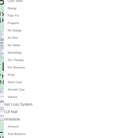
Curly Shine
Energy
Fiber Fix
Frequent
No Orange
No Red
No Yellow
Nourishing
Oro Therapy
Pre Shampoo
Purity
Sensi Care
Smooth Care
Volume
Hair Loss System
K18 Hair
Kerastase
Aminexil
Aura Botanica