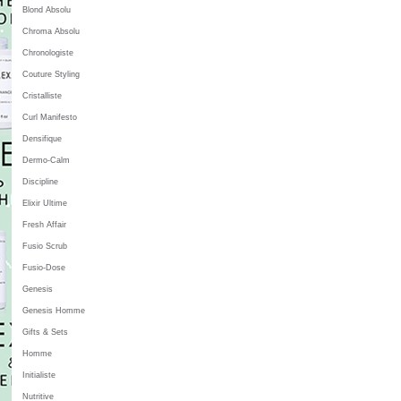
Blond Absolu
Chroma Absolu
Chronologiste
Couture Styling
Cristalliste
Curl Manifesto
Densifique
Dermo-Calm
Discipline
Elixir Ultime
Fresh Affair
Fusio Scrub
Fusio-Dose
Genesis
Genesis Homme
Gifts & Sets
Homme
Initialiste
Nutritive