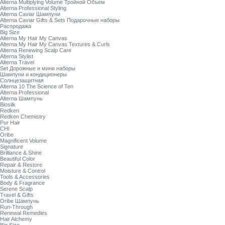
Alterna Multiplying Volume Тройной Объем
Alterna Professional Styling
Alterna Caviar Шампуни
Alterna Caviar Gifts & Sets Подарочные наборы
Распродажа
Big Size
Alterna My Hair My Canvas
Alterna My Hair My Canvas Textures & Curls
Alterna Renewing Scalp Care
Alterna Stylist
Alterna Travel
Set Дорожные и мини наборы
Шампуни и кондиционеры
Солнцезащитная
Alterna 10 The Science of Ten
Alterna Professional
Alterna Шампунь
Biosilk
Redken
Redken Chemistry
Pur Hair
CHI
Oribe
Magnificent Volume
Signature
Brilliance & Shine
Beautiful Color
Repair & Restore
Moisture & Control
Tools & Accessories
Body & Fragrance
Serene Scalp
Travel & Gifts
Oribe Шампунь
Run-Through
Renewal Remedies
Hair Alchemy