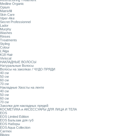
Restructuring Treatment
Medline Organic
Opium
Matrixfill
Skin Care
Viper-Ake
Secret Professionnel
Lador
Murphy
Washes
Rinses
Treatments
Styling
Colour
L'Alga
K18 Hair
Viviscal
НАКЛАДНЫЕ ВОЛОСЫ
Натуральные Волосы
Волосы на заколках / ЧУДО ПРЯДИ
40 см
50 см
60 см
70 см
Накладные Хвосты на ленте
40 см
50 см
60 см
70 см
Заколки для накладных прядей
КОСМЕТИКА и АКСЕССУАРЫ ДЛЯ ЛИЦА И ТЕЛА
EOS
EOS Limited Edition
EOS Бальзам для губ
EOS Наборы
EOS Aqua Collection
Carmex
Blistex