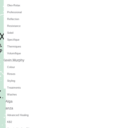
Oleo-Relax
Professional
Reflection
Resistance
Soleil
Specifique
Thermiques
Volumifique
Kevin.Murphy
Colour
Rinses
Styling
Treatments
Washes
L'Alga
L'anza
Advanced Healing
KB2