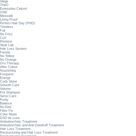
Viege
TheO
Estessimo Celcert
ONE
Minoxidil
Living Proof
Perfect Hair Day (PHD)
Timeless
Full
No Frizz
Curl
Restore
Style Lab
Hair Loss System
Fanola
No Yellow
No Orange
Oro Therapy
After Colour
Nourishing
Frequent
Energy
Curly Shine
Smooth Care
Volume
Pre Shampoo
Sensi Care
Purity
Balance
No Red
Fiber Fix
Color Mask
DSD de Luxe
Antiseborrheic Treatment
Antiseborrheic and Anti-Dandruff Treatment
Hair Loss Treatment
Restructuring and Hair Loss Treatment