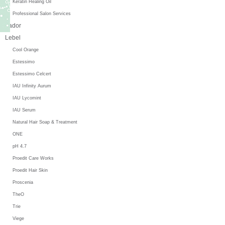
Keratin Healing Oil
Professional Salon Services
Lador
Lebel
Cool Orange
Estessimo
Estessimo Celcert
IAU Infinity Aurum
IAU Lycomint
IAU Serum
Natural Hair Soap & Treatment
ONE
pH 4.7
Proedit Care Works
Proedit Hair Skin
Proscenia
TheO
Trie
Viege