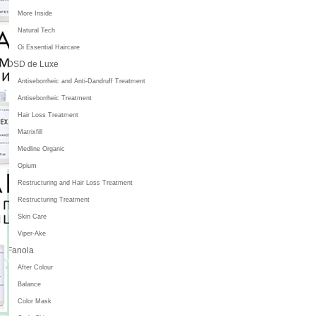
More Inside
Natural Tech
Oi Essential Haircare
DSD de Luxe
Antiseborrheic and Anti-Dandruff Treatment
Antiseborrheic Treatment
Hair Loss Treatment
Matrixfill
Medline Organic
Opium
Restructuring and Hair Loss Treatment
Restructuring Treatment
Skin Care
Viper-Ake
Fanola
After Colour
Balance
Color Mask