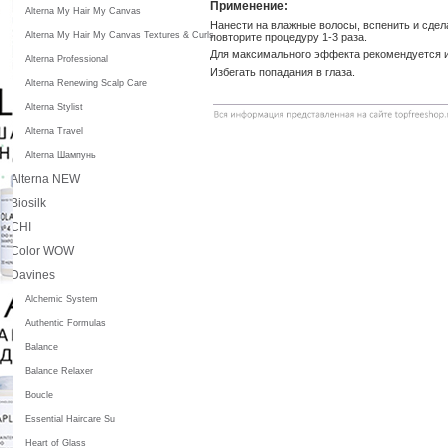
Применение:
Alterna My Hair My Canvas
Нанести на влажные волосы, вспенить и сдел
Alterna My Hair My Canvas Textures & Curls
повторите процедуру 1-3 раза.
Для максимального эффекта рекомендуется и
Alterna Professional
Избегать попадания в глаза.
Alterna Renewing Scalp Care
Alterna Stylist
Alterna Travel
Alterna Шампунь
Alterna NEW
Biosilk
CHI
Color WOW
Davines
Alchemic System
Authentic Formulas
Balance
Balance Relaxer
Boucle
Essential Haircare Su
Heart of Glass