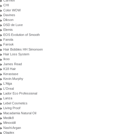
Carmex
CHI
Color WOW
Davines
Dikson
DSD de Luxe
Elemis
EOS Evolution of Smooth
Fanola
Farouk
Hair Bobbles HH Simonsen
Hair Loss System
Ikoo
James Read
K18 Hair
Kerastase
Kevin.Murphy
L'Alga
L'Oreal
Lador Eco Professional
Lanza
Lebel Cosmetics
Living Proof
Macadamia Natural Oil
Medik8
Minoxidil
Nashi Argan
Olaplex