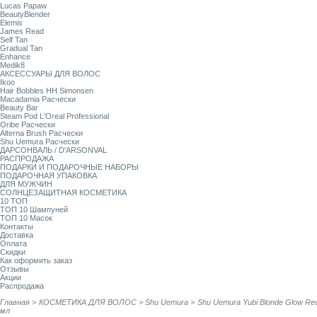
Lucas Papaw
BeautyBlender
Elemis
James Read
Self Tan
Gradual Tan
Enhance
Medik8
АКСЕССУАРЫ ДЛЯ ВОЛОС
Ikoo
Hair Bobbles HH Simonsen
Macadamia Расчески
Beauty Bar
Steam Pod L'Oreal Professional
Oribe Расчески
Alterna Brush Расчески
Shu Uemura Расчески
ДАРСОНВАЛЬ / D'ARSONVAL
РАСПРОДАЖА
ПОДАРКИ И ПОДАРОЧНЫЕ НАБОРЫ
ПОДАРОЧНАЯ УПАКОВКА
ДЛЯ МУЖЧИН
СОЛНЦЕЗАЩИТНАЯ КОСМЕТИКА
10 ТОП
ТОП 10 Шампуней
ТОП 10 Масок
Контакты
Доставка
Оплата
Скидки
Как оформить заказ
Отзывы
Акции
Распродажа
Главная
>
КОСМЕТИКА ДЛЯ ВОЛОС
>
Shu Uemura
>
Shu Uemura Yubi Blonde Glow R
мл