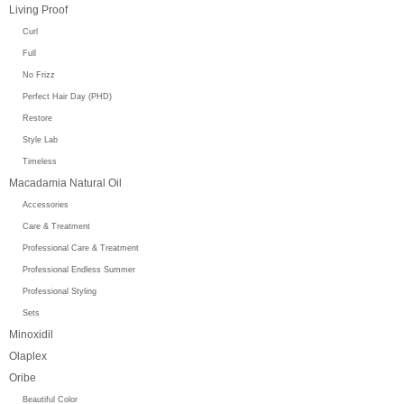
Living Proof
Curl
Full
No Frizz
Perfect Hair Day (PHD)
Restore
Style Lab
Timeless
Macadamia Natural Oil
Accessories
Care & Treatment
Professional Care & Treatment
Professional Endless Summer
Professional Styling
Sets
Minoxidil
Olaplex
Oribe
Beautiful Color