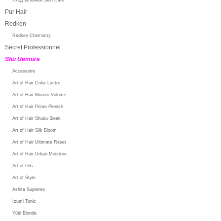
Pur Hair
Redken
Redken Chemistry
Secret Professionnel
Shu Uemura
Accessoire
Art of Hair Color Lustre
Art of Hair Muroto Volume
Art of Hair Prime Plenish
Art of Hair Shusu Sleek
Art of Hair Silk Bloom
Art of Hair Ultimate Reset
Art of Hair Urban Moisture
Art of Oils
Art of Style
Ashita Supreme
Izumi Tonic
Yūbi Blonde