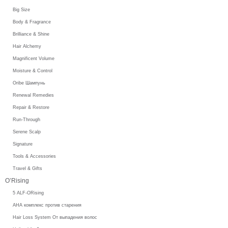
Big Size
Body & Fragrance
Brilliance & Shine
Hair Alchemy
Magnificent Volume
Moisture & Control
Oribe Шампунь
Renewal Remedies
Repair & Restore
Run-Through
Serene Scalp
Signature
Tools & Accessories
Travel & Gifts
O’Rising
5 ALF-ORising
AHA комплекс против старения
Hair Loss System От выпадения волос