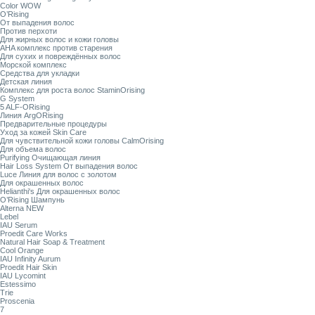
Color WOW
O’Rising
От выпадения волос
Против перхоти
Для жирных волос и кожи головы
AHA комплекс против старения
Для сухих и повреждённых волос
Морской комплекс
Средства для укладки
Детская линия
Комплекс для роста волос StaminOrising
G System
5 ALF-ORising
Линия ArgORising
Предварительные процедуры
Уход за кожей Skin Care
Для чувствительной кожи головы CalmOrising
Для объема волос
Purifying Очищающая линия
Hair Loss System От выпадения волос
Luce Линия для волос с золотом
Для окрашенных волос
Helianthi's Для окрашенных волос
O’Rising Шампунь
Alterna NEW
Lebel
IAU Serum
Proedit Care Works
Natural Hair Soap & Treatment
Cool Orange
IAU Infinity Aurum
Proedit Hair Skin
IAU Lycomint
Estessimo
Trie
Proscenia
7