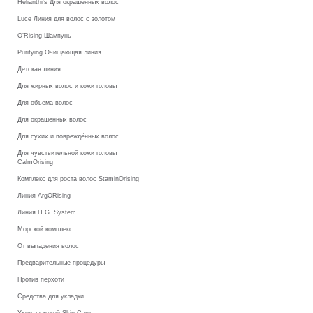
Helianthi's Для окрашенных волос
Luce Линия для волос с золотом
O’Rising Шампунь
Purifying Очищающая линия
Детская линия
Для жирных волос и кожи головы
Для объема волос
Для окрашенных волос
Для сухих и повреждённых волос
Для чувствительной кожи головы
CalmOrising
Комплекс для роста волос StaminOrising
Линия ArgORising
Линия H.G. System
Морской комплекс
От выпадения волос
Предварительные процедуры
Против перхоти
Средства для укладки
Уход за кожей Skin Care