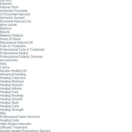
Big Size
Davines
Natural Tech
Authentic Formulas
Oi Essential Haircare
Alchemic System
Essential Haircare Su
More Inside
Balance
Boucle
Balance Relaxer
Heart of Glass
Macadamia Natural Oil
Care & Treatment
Professional Care & Treatment
Professional Styling
Professional Endless Summer
Accessories
Sets
L'anza
Keratin Healing Oil
Advanced Healing
Healing Colorcare
Healing Moisture
Healing Nourish
Healing Volume
Healing Pure
Healing Remedy
Healing Smooth
Healing Style
Healing Curls
Healing Strength
KB2
Professional Salon Services
Healing Color
High-Impact Haircolor
Ultimate Treatment
Keratin Healing Emergency Service