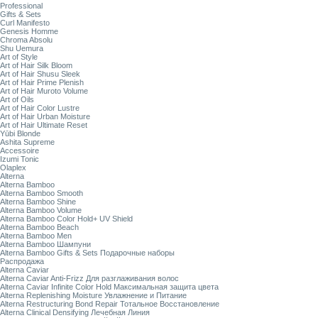
Professional
Gifts & Sets
Curl Manifesto
Genesis Homme
Chroma Absolu
Shu Uemura
Art of Style
Art of Hair Silk Bloom
Art of Hair Shusu Sleek
Art of Hair Prime Plenish
Art of Hair Muroto Volume
Art of Oils
Art of Hair Color Lustre
Art of Hair Urban Moisture
Art of Hair Ultimate Reset
Yūbi Blonde
Ashita Supreme
Accessoire
Izumi Tonic
Olaplex
Alterna
Alterna Bamboo
Alterna Bamboo Smooth
Alterna Bamboo Shine
Alterna Bamboo Volume
Alterna Bamboo Color Hold+ UV Shield
Alterna Bamboo Beach
Alterna Bamboo Men
Alterna Bamboo Шампуни
Alterna Bamboo Gifts & Sets Подарочные наборы
Распродажа
Alterna Caviar
Alterna Caviar Anti-Frizz Для разглаживания волос
Alterna Caviar Infinite Color Hold Максимальная защита цвета
Alterna Replenishing Moisture Увлажнение и Питание
Alterna Restructuring Bond Repair Тотальное Восстановление
Alterna Clinical Densifying Лечебная Линия