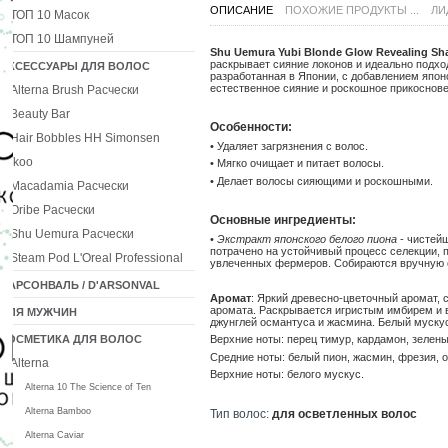
ОПИСАНИЕ
ПОХОЖИЕ ПРОДУКТЫ ...
ЛИ
ТОП 10 Масок
ТОП 10 Шампуней
Shu Uemura Yubi Blonde Glow Revealing 
раскрывает сияние локонов и идеально подх
АКСЕССУАРЫ ДЛЯ ВОЛОС
разработанная в Японии, с добавлением япон
естественное сияние и роскошное прикоснове
Alterna Brush Расчески
Beauty Bar
Особенности:
Hair Bobbles HH Simonsen
• Удаляет загрязнения с волос.
Ikoo
• Мягко очищает и питает волосы.
• Делает волосы сияющими и роскошными.
Macadamia Расчески
Oribe Расчески
Основные ингредиенты:
Shu Uemura Расчески
•
Экстракт японского белого пиона
- чистейш
потрачено на устойчивый процесс селекции,
Steam Pod L'Oreal Professional
увлеченных фермеров. Собираются вручную с 
ДАРСОНВАЛЬ / D'ARSONVAL
Аромат
: Яркий древесно-цветочный аромат,
аромата. Раскрывается игристым имбирем и 
ДЛЯ МУЖЧИН
джунглей османтуса и жасмина. Белый мускус
КОСМЕТИКА ДЛЯ ВОЛОС
Верхние ноты: перец тимур, кардамон, зелены
Средние ноты: белый пион, жасмин, фрезия, 
Alterna
Верхние ноты: белого мускус.
Alterna 10 The Science of Ten
Alterna Bamboo
Тип волос:
для осветленных волос
Alterna Caviar