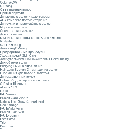
Color WOW
O’Rising
От выпадения волос
Против перхоти
Для жирных волос и кожи головы
AHA комплекс против старения
Для сухих и повреждённых волос
Морской комплекс
Средства для укладки
Детская линия
Комплекс для роста волос StaminOrising
G System
5 ALF-ORising
Линия ArgORising
Предварительные процедуры
Уход за кожей Skin Care
Для чувствительной кожи головы CalmOrising
Для объема волос
Purifying Очищающая линия
Hair Loss System От выпадения волос
Luce Линия для волос с золотом
Для окрашенных волос
Helianthi's Для окрашенных волос
O’Rising Шампунь
Alterna NEW
Lebel
IAU Serum
Proedit Care Works
Natural Hair Soap & Treatment
Cool Orange
IAU Infinity Aurum
Proedit Hair Skin
IAU Lycomint
Estessimo
Trie
Proscenia
7