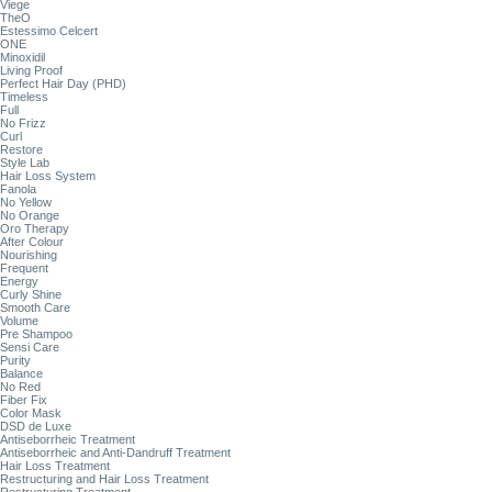
Viege
TheO
Estessimo Celcert
ONE
Minoxidil
Living Proof
Perfect Hair Day (PHD)
Timeless
Full
No Frizz
Curl
Restore
Style Lab
Hair Loss System
Fanola
No Yellow
No Orange
Oro Therapy
After Colour
Nourishing
Frequent
Energy
Curly Shine
Smooth Care
Volume
Pre Shampoo
Sensi Care
Purity
Balance
No Red
Fiber Fix
Color Mask
DSD de Luxe
Antiseborrheic Treatment
Antiseborrheic and Anti-Dandruff Treatment
Hair Loss Treatment
Restructuring and Hair Loss Treatment