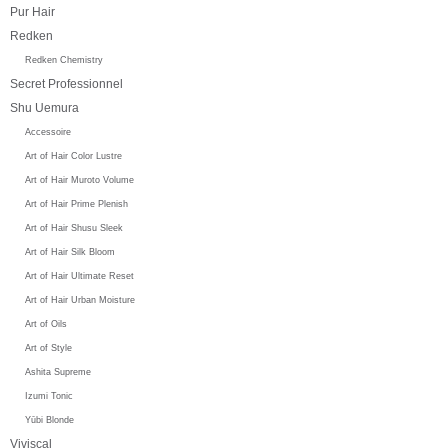
Pur Hair
Redken
Redken Chemistry
Secret Professionnel
Shu Uemura
Accessoire
Art of Hair Color Lustre
Art of Hair Muroto Volume
Art of Hair Prime Plenish
Art of Hair Shusu Sleek
Art of Hair Silk Bloom
Art of Hair Ultimate Reset
Art of Hair Urban Moisture
Art of Oils
Art of Style
Ashita Supreme
Izumi Tonic
Yūbi Blonde
Viviscal