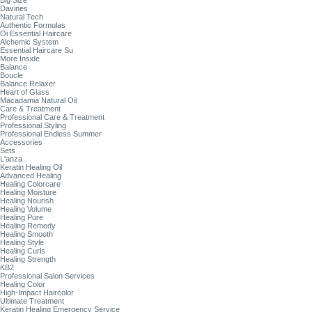
Big Size
Davines
Natural Tech
Authentic Formulas
Oi Essential Haircare
Alchemic System
Essential Haircare Su
More Inside
Balance
Boucle
Balance Relaxer
Heart of Glass
Macadamia Natural Oil
Care & Treatment
Professional Care & Treatment
Professional Styling
Professional Endless Summer
Accessories
Sets
L'anza
Keratin Healing Oil
Advanced Healing
Healing Colorcare
Healing Moisture
Healing Nourish
Healing Volume
Healing Pure
Healing Remedy
Healing Smooth
Healing Style
Healing Curls
Healing Strength
KB2
Professional Salon Services
Healing Color
High-Impact Haircolor
Ultimate Treatment
Keratin Healing Emergency Service