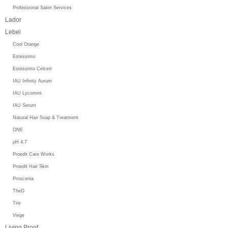
Professional Salon Services
Lador
Lebel
Cool Orange
Estessimo
Estessimo Celcert
IAU Infinity Aurum
IAU Lycomint
IAU Serum
Natural Hair Soap & Treatment
ONE
pH 4.7
Proedit Care Works
Proedit Hair Skin
Proscenia
TheO
Trie
Viege
Living Proof