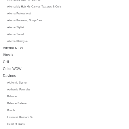
Alterna My Hair My Canvas Textures & Curls
Alterna Professional
Alterna Renewing Scalp Care
Alterna Stylist
Alterna Travel
Alterna Шампунь
Alterna NEW
Biosilk
CHI
Color WOW
Davines
Alchemic System
Authentic Formulas
Balance
Balance Relaxer
Boucle
Essential Haircare Su
Heart of Glass