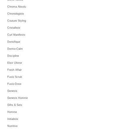
Chroma Absolu
Chronologiste
Couture Styling
Cristalliste
Curl Manifesto
Densifique
Dermo-Calm
Discipline
Elixir Ultime
Fresh Affair
Fusio Scrub
Fusio-Dose
Genesis
Genesis Homme
Gifts & Sets
Homme
Initialiste
Nutritive