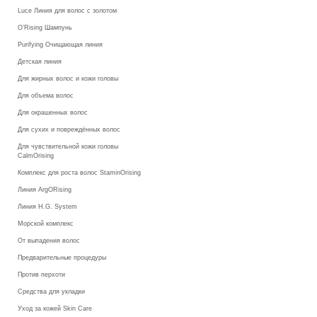
Luce Линия для волос с золотом
O’Rising Шампунь
Purifying Очищающая линия
Детская линия
Для жирных волос и кожи головы
Для объема волос
Для окрашенных волос
Для сухих и повреждённых волос
Для чувствительной кожи головы
CalmOrising
Комплекс для роста волос StaminOrising
Линия ArgORising
Линия H.G. System
Морской комплекс
От выпадения волос
Предварительные процедуры
Против перхоти
Средства для укладки
Уход за кожей Skin Care