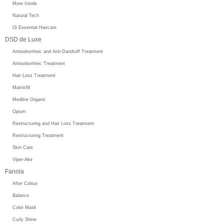
More Inside
Natural Tech
Oi Essential Haircare
DSD de Luxe
Antiseborrheic and Anti-Dandruff Treatment
Antiseborrheic Treatment
Hair Loss Treatment
Matrixfill
Medline Organic
Opium
Restructuring and Hair Loss Treatment
Restructuring Treatment
Skin Care
Viper-Ake
Fanola
After Colour
Balance
Color Mask
Curly Shine