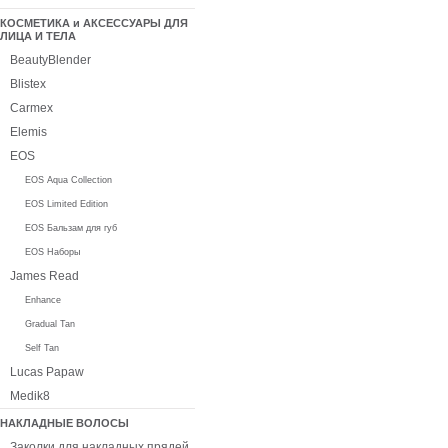
КОСМЕТИКА и АКСЕССУАРЫ ДЛЯ
ЛИЦА И ТЕЛА
BeautyBlender
Blistex
Carmex
Elemis
EOS
EOS Aqua Collection
EOS Limited Edition
EOS Бальзам для губ
EOS Наборы
James Read
Enhance
Gradual Tan
Self Tan
Lucas Papaw
Medik8
НАКЛАДНЫЕ ВОЛОСЫ
Заколки для накладных прядей