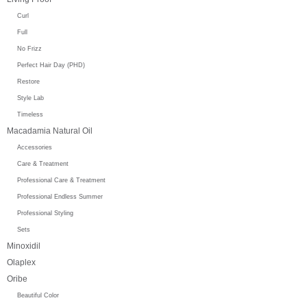
Curl
Full
No Frizz
Perfect Hair Day (PHD)
Restore
Style Lab
Timeless
Macadamia Natural Oil
Accessories
Care & Treatment
Professional Care & Treatment
Professional Endless Summer
Professional Styling
Sets
Minoxidil
Olaplex
Oribe
Beautiful Color