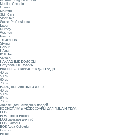
Restructuring Treatment
Medline Organic
Opium
Matrixfill
Skin Care
Viper-Ake
Secret Professionnel
Lador
Murphy
Washes
Rinses
Treatments
Styling
Colour
L'Alga
K18 Hair
Viviscal
НАКЛАДНЫЕ ВОЛОСЫ
Натуральные Волосы
Волосы на заколках / ЧУДО ПРЯДИ
40 см
50 см
60 см
70 см
Накладные Хвосты на ленте
40 см
50 см
60 см
70 см
Заколки для накладных прядей
КОСМЕТИКА и АКСЕССУАРЫ ДЛЯ ЛИЦА И ТЕЛА
EOS
EOS Limited Edition
EOS Бальзам для губ
EOS Наборы
EOS Aqua Collection
Carmex
Blistex