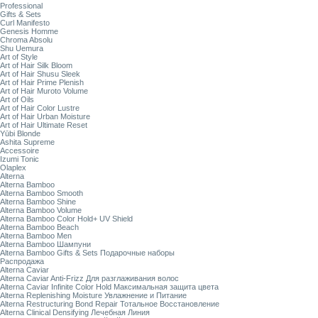
Professional
Gifts & Sets
Curl Manifesto
Genesis Homme
Chroma Absolu
Shu Uemura
Art of Style
Art of Hair Silk Bloom
Art of Hair Shusu Sleek
Art of Hair Prime Plenish
Art of Hair Muroto Volume
Art of Oils
Art of Hair Color Lustre
Art of Hair Urban Moisture
Art of Hair Ultimate Reset
Yūbi Blonde
Ashita Supreme
Accessoire
Izumi Tonic
Olaplex
Alterna
Alterna Bamboo
Alterna Bamboo Smooth
Alterna Bamboo Shine
Alterna Bamboo Volume
Alterna Bamboo Color Hold+ UV Shield
Alterna Bamboo Beach
Alterna Bamboo Men
Alterna Bamboo Шампуни
Alterna Bamboo Gifts & Sets Подарочные наборы
Распродажа
Alterna Caviar
Alterna Caviar Anti-Frizz Для разглаживания волос
Alterna Caviar Infinite Color Hold Максимальная защита цвета
Alterna Replenishing Moisture Увлажнение и Питание
Alterna Restructuring Bond Repair Тотальное Восстановление
Alterna Clinical Densifying Лечебная Линия