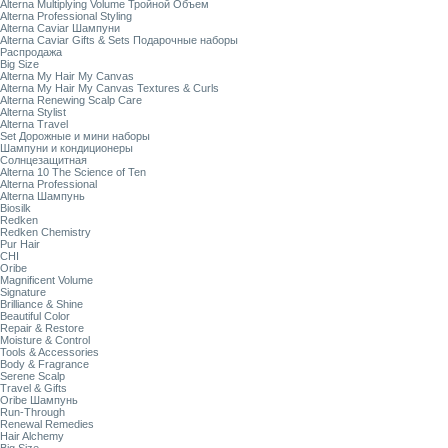
Alterna Multiplying Volume Тройной Объем
Alterna Professional Styling
Alterna Caviar Шампуни
Alterna Caviar Gifts & Sets Подарочные наборы
Распродажа
Big Size
Alterna My Hair My Canvas
Alterna My Hair My Canvas Textures & Curls
Alterna Renewing Scalp Care
Alterna Stylist
Alterna Travel
Set Дорожные и мини наборы
Шампуни и кондиционеры
Солнцезащитная
Alterna 10 The Science of Ten
Alterna Professional
Alterna Шампунь
Biosilk
Redken
Redken Chemistry
Pur Hair
CHI
Oribe
Magnificent Volume
Signature
Brilliance & Shine
Beautiful Color
Repair & Restore
Moisture & Control
Tools & Accessories
Body & Fragrance
Serene Scalp
Travel & Gifts
Oribe Шампунь
Run-Through
Renewal Remedies
Hair Alchemy