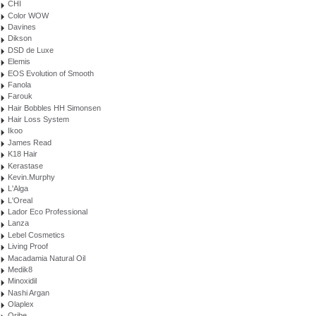
CHI
Color WOW
Davines
Dikson
DSD de Luxe
Elemis
EOS Evolution of Smooth
Fanola
Farouk
Hair Bobbles HH Simonsen
Hair Loss System
Ikoo
James Read
K18 Hair
Kerastase
Kevin.Murphy
L'Alga
L'Oreal
Lador Eco Professional
Lanza
Lebel Cosmetics
Living Proof
Macadamia Natural Oil
Medik8
Minoxidil
Nashi Argan
Olaplex
Oribe