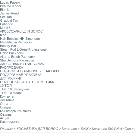
Lucas Papaw
BeautyBlender
Elemis
James Read
Self Tan
Gradual Tan
Enhance
Medik8
АКСЕССУАРЫ ДЛЯ ВОЛОС
Ikoo
Hair Bobbles HH Simonsen
Macadamia Расчески
Beauty Bar
Steam Pod L'Oreal Professional
Oribe Расчески
Alterna Brush Расчески
Shu Uemura Расчески
ДАРСОНВАЛЬ / D'ARSONVAL
РАСПРОДАЖА
ПОДАРКИ И ПОДАРОЧНЫЕ НАБОРЫ
ПОДАРОЧНАЯ УПАКОВКА
ДЛЯ МУЖЧИН
СОЛНЦЕЗАЩИТНАЯ КОСМЕТИКА
10 ТОП
ТОП 10 Шампуней
ТОП 10 Масок
Контакты
Доставка
Оплата
Скидки
Как оформить заказ
Отзывы
Акции
Распродажа
Главная
>
КОСМЕТИКА ДЛЯ ВОЛОС
>
Kerastase
>
Soleil
>
Kerastase Soleil Huile Gen