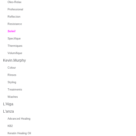
Oleo-Relax
Professional
Reflection
Resistance
Soleil
Specifique
Thermiques
Volumifique
Kevin.Murphy
Colour
Rinses
Styling
Treatments
Washes
L'Alga
L'anza
Advanced Healing
KB2
Keratin Healing Oil