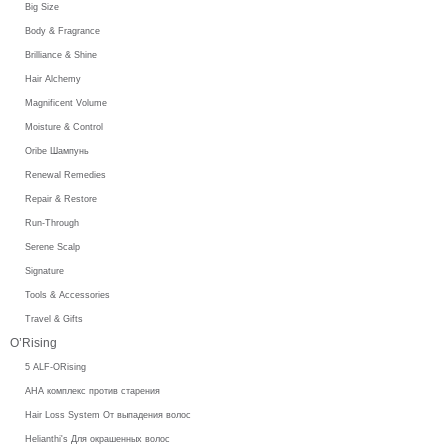
Big Size
Body & Fragrance
Brilliance & Shine
Hair Alchemy
Magnificent Volume
Moisture & Control
Oribe Шампунь
Renewal Remedies
Repair & Restore
Run-Through
Serene Scalp
Signature
Tools & Accessories
Travel & Gifts
O’Rising
5 ALF-ORising
AHA комплекс против старения
Hair Loss System От выпадения волос
Helianthi's Для окрашенных волос