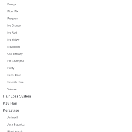
Energy
Fiber Fix
Frequent
No Orange
No Red
No Yellow
Nourishing
Oro Therapy
Pre Shampoo
Purity
Sensi Care
Smooth Care
Volume
Hair Loss System
K18 Hair
Kerastase
Aminexil
Aura Botanica
Blond Absolu