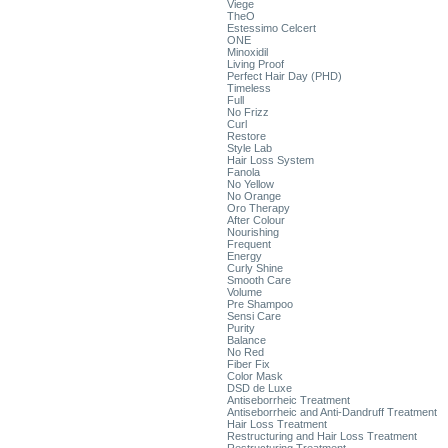
Viege
TheO
Estessimo Celcert
ONE
Minoxidil
Living Proof
Perfect Hair Day (PHD)
Timeless
Full
No Frizz
Curl
Restore
Style Lab
Hair Loss System
Fanola
No Yellow
No Orange
Oro Therapy
After Colour
Nourishing
Frequent
Energy
Curly Shine
Smooth Care
Volume
Pre Shampoo
Sensi Care
Purity
Balance
No Red
Fiber Fix
Color Mask
DSD de Luxe
Antiseborrheic Treatment
Antiseborrheic and Anti-Dandruff Treatment
Hair Loss Treatment
Restructuring and Hair Loss Treatment