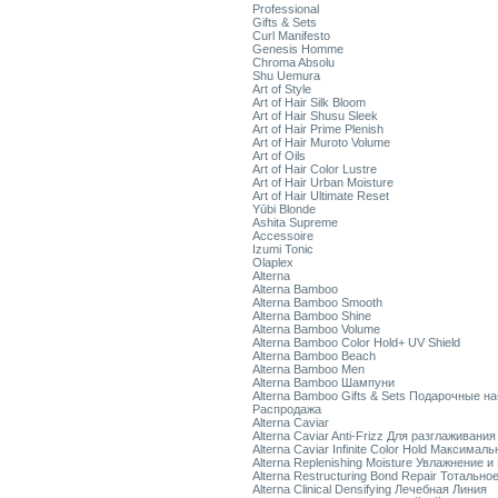
Professional
Gifts & Sets
Curl Manifesto
Genesis Homme
Chroma Absolu
Shu Uemura
Art of Style
Art of Hair Silk Bloom
Art of Hair Shusu Sleek
Art of Hair Prime Plenish
Art of Hair Muroto Volume
Art of Oils
Art of Hair Color Lustre
Art of Hair Urban Moisture
Art of Hair Ultimate Reset
Yūbi Blonde
Ashita Supreme
Accessoire
Izumi Tonic
Olaplex
Alterna
Alterna Bamboo
Alterna Bamboo Smooth
Alterna Bamboo Shine
Alterna Bamboo Volume
Alterna Bamboo Color Hold+ UV Shield
Alterna Bamboo Beach
Alterna Bamboo Men
Alterna Bamboo Шампуни
Alterna Bamboo Gifts & Sets Подарочные н
Распродажа
Alterna Caviar
Alterna Caviar Anti-Frizz Для разглаживани
Alterna Caviar Infinite Color Hold Максимал
Alterna Replenishing Moisture Увлажнение и
Alterna Restructuring Bond Repair Тотальн
Alterna Clinical Densifying Лечебная Линия