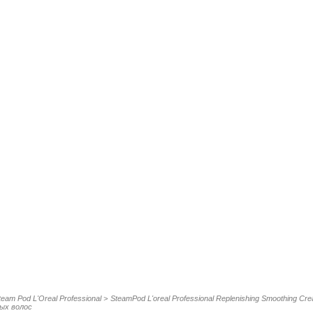
team Pod L'Oreal Professional
>
SteamPod L'oreal Professional Replenishing Smoothing Cr
ых волос