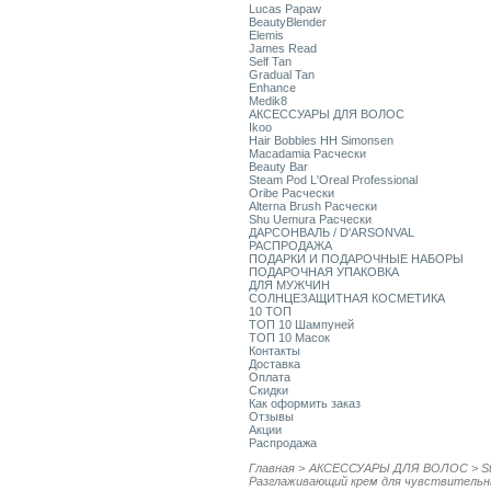
Lucas Papaw
BeautyBlender
Elemis
James Read
Self Tan
Gradual Tan
Enhance
Medik8
АКСЕССУАРЫ ДЛЯ ВОЛОС
Ikoo
Hair Bobbles HH Simonsen
Macadamia Расчески
Beauty Bar
Steam Pod L'Oreal Professional
Oribe Расчески
Alterna Brush Расчески
Shu Uemura Расчески
ДАРСОНВАЛЬ / D'ARSONVAL
РАСПРОДАЖА
ПОДАРКИ И ПОДАРОЧНЫЕ НАБОРЫ
ПОДАРОЧНАЯ УПАКОВКА
ДЛЯ МУЖЧИН
СОЛНЦЕЗАЩИТНАЯ КОСМЕТИКА
10 ТОП
ТОП 10 Шампуней
ТОП 10 Масок
Контакты
Доставка
Оплата
Скидки
Как оформить заказ
Отзывы
Акции
Распродажа
Главная
>
АКСЕССУАРЫ ДЛЯ ВОЛОС
>
S
Разглаживающий крем для чувствительн