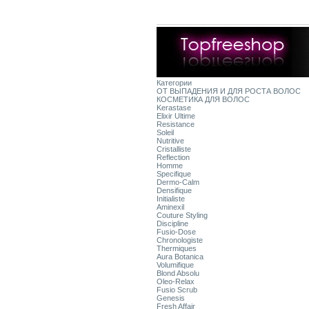
Категории
ОТ ВЫПАДЕНИЯ И ДЛЯ РОСТА ВОЛОС
КОСМЕТИКА ДЛЯ ВОЛОС
Kerastase
Elixir Ultime
Resistance
Soleil
Nutritive
Cristalliste
Reflection
Homme
Specifique
Dermo-Calm
Densifique
Initialiste
Aminexil
Couture Styling
Discipline
Fusio-Dose
Chronologiste
Thermiques
Aura Botanica
Volumifique
Blond Absolu
Oleo-Relax
Fusio Scrub
Genesis
Fresh Affair