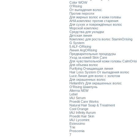
Color WOW
O’Rising
От выпадения волос
Против перхоти
Для жирных волос и кожи головы
AHA комплекс против старения
Для сухих и повреждённых волос
Морской комплекс
Средства для укладки
Детская линия
Комплекс для роста волос StaminOrising
G System
5 ALF-ORising
Линия ArgORising
Предварительные процедуры
Уход за кожей Skin Care
Для чувствительной кожи головы CalmOris
Для объема волос
Purifying Очищающая линия
Hair Loss System От выпадения волос
Luce Линия для волос с золотом
Для окрашенных волос
Helianthi's Для окрашенных волос
O’Rising Шампунь
Alterna NEW
Lebel
IAU Serum
Proedit Care Works
Natural Hair Soap & Treatment
Cool Orange
IAU Infinity Aurum
Proedit Hair Skin
IAU Lycomint
Estessimo
Trie
Proscenia
7