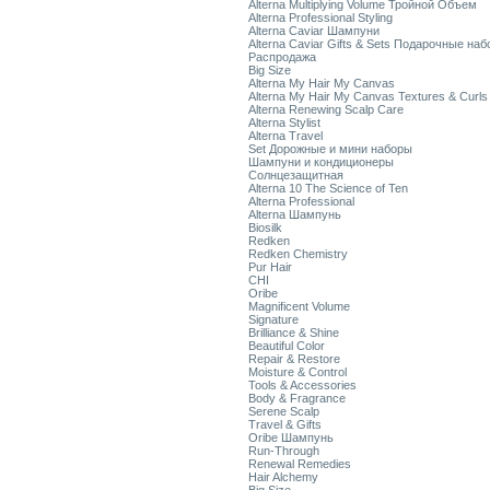
Alterna Multiplying Volume Тройной Объем
Alterna Professional Styling
Alterna Caviar Шампуни
Alterna Caviar Gifts & Sets Подарочные на
Распродажа
Big Size
Alterna My Hair My Canvas
Alterna My Hair My Canvas Textures & Curls
Alterna Renewing Scalp Care
Alterna Stylist
Alterna Travel
Set Дорожные и мини наборы
Шампуни и кондиционеры
Солнцезащитная
Alterna 10 The Science of Ten
Alterna Professional
Alterna Шампунь
Biosilk
Redken
Redken Chemistry
Pur Hair
CHI
Oribe
Magnificent Volume
Signature
Brilliance & Shine
Beautiful Color
Repair & Restore
Moisture & Control
Tools & Accessories
Body & Fragrance
Serene Scalp
Travel & Gifts
Oribe Шампунь
Run-Through
Renewal Remedies
Hair Alchemy