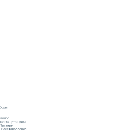
аборы
я волос
ьная защита цвета
 Питание
ое Восстановление