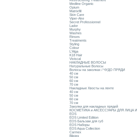
Restructuring Treatment
Medline Organic
Opium
Matrixfill
Skin Care
Viper-Ake
Secret Professionnel
Lador
Murphy
Washes
Rinses
Treatments
Styling
Colour
L'Alga
K18 Hair
Viviscal
НАКЛАДНЫЕ ВОЛОСЫ
Натуральные Волосы
Волосы на заколках / ЧУДО ПРЯДИ
40 см
50 см
60 см
70 см
Накладные Хвосты на ленте
40 см
50 см
60 см
70 см
Заколки для накладных прядей
КОСМЕТИКА и АКСЕССУАРЫ ДЛЯ ЛИЦА И
EOS
EOS Limited Edition
EOS Бальзам для губ
EOS Наборы
EOS Aqua Collection
Carmex
Blistex