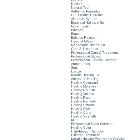
Big Size
Davines
Natural Tech
Authentic Formulas
Oi Essential Haircare
Alchemic System
Essential Haircare Su
More Inside
Balance
Boucle
Balance Relaxer
Heart of Glass
Macadamia Natural Oil
Care & Treatment
Professional Care & Treatment
Professional Styling
Professional Endless Summer
Accessories
Sets
L'anza
Keratin Healing Oil
Advanced Healing
Healing Colorcare
Healing Moisture
Healing Nourish
Healing Volume
Healing Pure
Healing Remedy
Healing Smooth
Healing Style
Healing Curls
Healing Strength
KB2
Professional Salon Services
Healing Color
High-Impact Haircolor
Ultimate Treatment
Keratin Healing Emergency Service