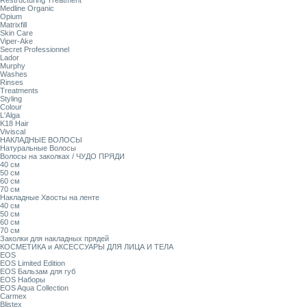
Restructuring Treatment
Medline Organic
Opium
Matrixfill
Skin Care
Viper-Ake
Secret Professionnel
Lador
Murphy
Washes
Rinses
Treatments
Styling
Colour
L'Alga
K18 Hair
Viviscal
НАКЛАДНЫЕ ВОЛОСЫ
Натуральные Волосы
Волосы на заколках / ЧУДО ПРЯДИ
40 см
50 см
60 см
70 см
Накладные Хвосты на ленте
40 см
50 см
60 см
70 см
Заколки для накладных прядей
КОСМЕТИКА и АКСЕССУАРЫ ДЛЯ ЛИЦА И ТЕЛА
EOS
EOS Limited Edition
EOS Бальзам для губ
EOS Наборы
EOS Aqua Collection
Carmex
Blistex