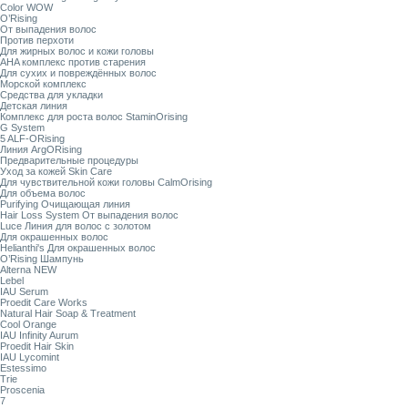
Color WOW
O’Rising
От выпадения волос
Против перхоти
Для жирных волос и кожи головы
AHA комплекс против старения
Для сухих и повреждённых волос
Морской комплекс
Средства для укладки
Детская линия
Комплекс для роста волос StaminOrising
G System
5 ALF-ORising
Линия ArgORising
Предварительные процедуры
Уход за кожей Skin Care
Для чувствительной кожи головы CalmOrising
Для объема волос
Purifying Очищающая линия
Hair Loss System От выпадения волос
Luce Линия для волос с золотом
Для окрашенных волос
Helianthi's Для окрашенных волос
O’Rising Шампунь
Alterna NEW
Lebel
IAU Serum
Proedit Care Works
Natural Hair Soap & Treatment
Cool Orange
IAU Infinity Aurum
Proedit Hair Skin
IAU Lycomint
Estessimo
Trie
Proscenia
7