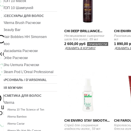
ТОП 10 Масок
ТОП 10 Шампуней
АКСЕССУАРЫ ДЛЯ ВОЛОС
Alterna Brush Расчески
Beauty Bar
CHI DEEP BRILLIANCE...
CHI ENVIR
Несмываемая сыворотка-
Разглажив
Hair Bobbles HH Simonsen
шелк для волос, 89 мл
мл
Ikoo
2 600,00 руб
1 890,00 
ПРИОБРЕСТИ
ДОБАВИТЬ В КОРЗИНУ
ДОБАВИТЬ 
Macadamia Расчески
Oribe Расчески
Shu Uemura Расчески
Steam Pod L'Oreal Professional
ДАРСОНВАЛЬ / D'ARSONVAL
ДЛЯ МУЖЧИН
КОСМЕТИКА ДЛЯ ВОЛОС
Alterna
Alterna 10 The Science of Ten
Alterna Bamboo
CHI ENVIRO STAY SMOOTH...
CHI FAROU
Alterna Caviar
Спрей для сохранения
Королевски
гладкости волос, 59 мл
блеска вол
Alterna My Hair My Canvas