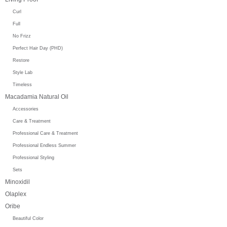
Curl
Full
No Frizz
Perfect Hair Day (PHD)
Restore
Style Lab
Timeless
Macadamia Natural Oil
Accessories
Care & Treatment
Professional Care & Treatment
Professional Endless Summer
Professional Styling
Sets
Minoxidil
Olaplex
Oribe
Beautiful Color