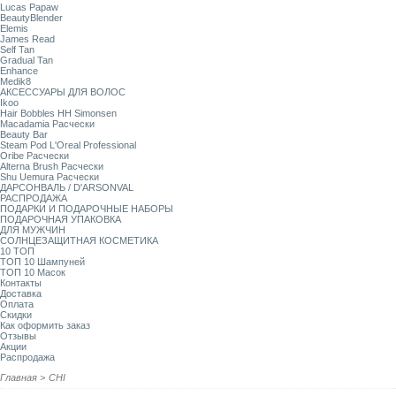
Lucas Papaw
BeautyBlender
Elemis
James Read
Self Tan
Gradual Tan
Enhance
Medik8
АКСЕССУАРЫ ДЛЯ ВОЛОС
Ikoo
Hair Bobbles HH Simonsen
Macadamia Расчески
Beauty Bar
Steam Pod L'Oreal Professional
Oribe Расчески
Alterna Brush Расчески
Shu Uemura Расчески
ДАРСОНВАЛЬ / D'ARSONVAL
РАСПРОДАЖА
ПОДАРКИ И ПОДАРОЧНЫЕ НАБОРЫ
ПОДАРОЧНАЯ УПАКОВКА
ДЛЯ МУЖЧИН
СОЛНЦЕЗАЩИТНАЯ КОСМЕТИКА
10 ТОП
ТОП 10 Шампуней
ТОП 10 Масок
Контакты
Доставка
Оплата
Скидки
Как оформить заказ
Отзывы
Акции
Распродажа
Главная
>
CHI