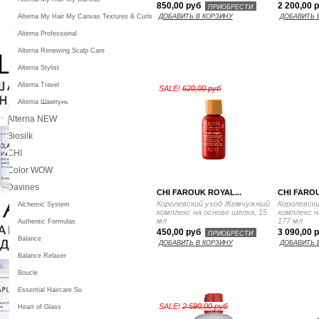
850,00 руб
2 200,00 
ПРИОБРЕСТИ
Alterna My Hair My Canvas Textures & Curls
ДОБАВИТЬ В КОРЗИНУ
ДОБАВИТЬ 
Alterna Professional
Alterna Renewing Scalp Care
Alterna Stylist
Alterna Travel
SALE!
620,00 руб
Alterna Шампунь
Alterna NEW
Biosilk
CHI
Color WOW
Davines
CHI FAROUK ROYAL...
CHI FAROU
Королевский уход Жемчужный
Королевск
Alchemic System
комплекс на основе шелка, 15
комплекс н
мл
177 мл
Authentic Formulas
450,00 руб
3 090,00 
ПРИОБРЕСТИ
Balance
ДОБАВИТЬ В КОРЗИНУ
ДОБАВИТЬ 
Balance Relaxer
Boucle
Essential Haircare Su
SALE!
2 590,00 руб
Heart of Glass