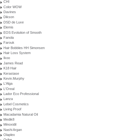
CHI
Color WOW
Davines
Dikson
DSD de Luxe
Elemis
EOS Evolution of Smooth
Fanola
Farouk
Hair Bobbles HH Simonsen
Hair Loss System
Ikoo
James Read
K18 Hair
Kerastase
Kevin.Murphy
L'Alga
L'Oreal
Lador Eco Professional
Lanza
Lebel Cosmetics
Living Proof
Macadamia Natural Oil
Medik8
Minoxidil
Nashi Argan
Olaplex
Oribe