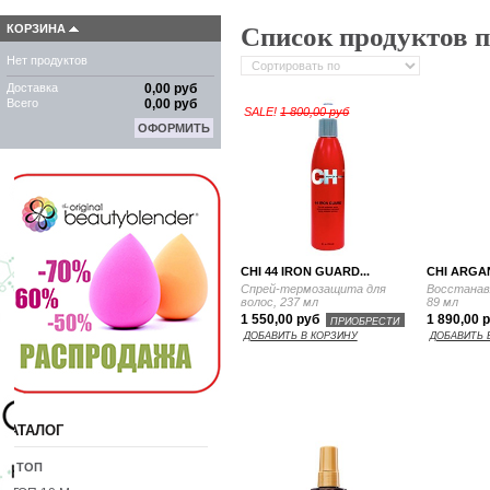
Список продуктов 
КОРЗИНА
Нет продуктов
Доставка
0,00 руб
Всего
0,00 руб
SALE!
1 800,00 руб
ОФОРМИТЬ
CHI 44 IRON GUARD...
CHI ARGAN
Спрей-термозащита для
Восстанав
волос, 237 мл
89 мл
1 550,00 руб
1 890,00 
ПРИОБРЕСТИ
ДОБАВИТЬ В КОРЗИНУ
ДОБАВИТЬ 
КАТАЛОГ
10 ТОП