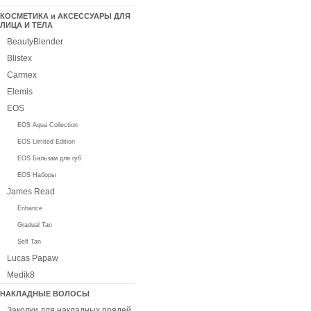
КОСМЕТИКА и АКСЕССУАРЫ ДЛЯ
ЛИЦА И ТЕЛА
BeautyBlender
Blistex
Carmex
Elemis
EOS
EOS Aqua Collection
EOS Limited Edition
EOS Бальзам для губ
EOS Наборы
James Read
Enhance
Gradual Tan
Self Tan
Lucas Papaw
Medik8
НАКЛАДНЫЕ ВОЛОСЫ
Заколки для накладных прядей