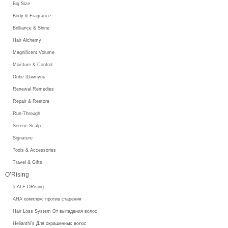
Big Size
Body & Fragrance
Brilliance & Shine
Hair Alchemy
Magnificent Volume
Moisture & Control
Oribe Шампунь
Renewal Remedies
Repair & Restore
Run-Through
Serene Scalp
Signature
Tools & Accessories
Travel & Gifts
O’Rising
5 ALF-ORising
AHA комплекс против старения
Hair Loss System От выпадения волос
Helianthi's Для окрашенных волос