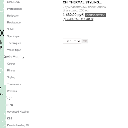
CHI THERMAL STYLING...
Oleo-Relax
Термоактивный блеск-спрей
Professional
для волос, 150 мл
1 480,00 руб
ПРИОБРЕСТИ
Reflection
ДОБАВИТЬ В КОРЗИНУ
Resistance
Soleil
Specifique
Thermiques
Volumifique
Kevin.Murphy
Colour
Rinses
Styling
Treatments
Washes
L'Alga
L'anza
Advanced Healing
KB2
Keratin Healing Oil