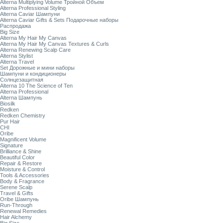
Alterna Multiplying Volume Тройной Объем
Alterna Professional Styling
Alterna Caviar Шампуни
Alterna Caviar Gifts & Sets Подарочные наборы
Распродажа
Big Size
Alterna My Hair My Canvas
Alterna My Hair My Canvas Textures & Curls
Alterna Renewing Scalp Care
Alterna Stylist
Alterna Travel
Set Дорожные и мини наборы
Шампуни и кондиционеры
Солнцезащитная
Alterna 10 The Science of Ten
Alterna Professional
Alterna Шампунь
Biosilk
Redken
Redken Chemistry
Pur Hair
CHI
Oribe
Magnificent Volume
Signature
Brilliance & Shine
Beautiful Color
Repair & Restore
Moisture & Control
Tools & Accessories
Body & Fragrance
Serene Scalp
Travel & Gifts
Oribe Шампунь
Run-Through
Renewal Remedies
Hair Alchemy