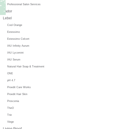
Professional Salon Services
Lador
Lebel
Cool Orange
Estessimo
Estessimo Celcert
IAU Infinity Aurum
IAU Lycomint
IAU Serum
Natural Hair Soap & Treatment
ONE
pH 4.7
Proedit Care Works
Proedit Hair Skin
Proscenia
TheO
Trie
Viege
Living Proof