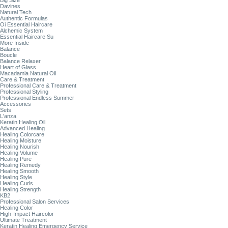
Big Size
Davines
Natural Tech
Authentic Formulas
Oi Essential Haircare
Alchemic System
Essential Haircare Su
More Inside
Balance
Boucle
Balance Relaxer
Heart of Glass
Macadamia Natural Oil
Care & Treatment
Professional Care & Treatment
Professional Styling
Professional Endless Summer
Accessories
Sets
L'anza
Keratin Healing Oil
Advanced Healing
Healing Colorcare
Healing Moisture
Healing Nourish
Healing Volume
Healing Pure
Healing Remedy
Healing Smooth
Healing Style
Healing Curls
Healing Strength
KB2
Professional Salon Services
Healing Color
High-Impact Haircolor
Ultimate Treatment
Keratin Healing Emergency Service