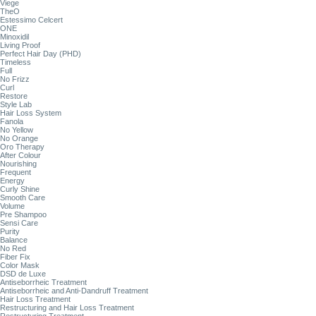
Viege
TheO
Estessimo Celcert
ONE
Minoxidil
Living Proof
Perfect Hair Day (PHD)
Timeless
Full
No Frizz
Curl
Restore
Style Lab
Hair Loss System
Fanola
No Yellow
No Orange
Oro Therapy
After Colour
Nourishing
Frequent
Energy
Curly Shine
Smooth Care
Volume
Pre Shampoo
Sensi Care
Purity
Balance
No Red
Fiber Fix
Color Mask
DSD de Luxe
Antiseborrheic Treatment
Antiseborrheic and Anti-Dandruff Treatment
Hair Loss Treatment
Restructuring and Hair Loss Treatment