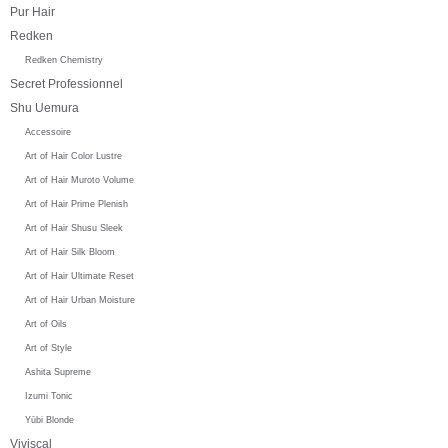
Pur Hair
Redken
Redken Chemistry
Secret Professionnel
Shu Uemura
Accessoire
Art of Hair Color Lustre
Art of Hair Muroto Volume
Art of Hair Prime Plenish
Art of Hair Shusu Sleek
Art of Hair Silk Bloom
Art of Hair Ultimate Reset
Art of Hair Urban Moisture
Art of Oils
Art of Style
Ashita Supreme
Izumi Tonic
Yūbi Blonde
Viviscal