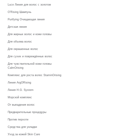
Luce Линия для волос с золотом
O’Rising Шампунь
Purifying Очищающая линия
Детская линия
Для жирных волос и кожи головы
Для объема волос
Для окрашенных волос
Для сухих и повреждённых волос
Для чувствительной кожи головы
CalmOrising
Комплекс для роста волос StaminOrising
Линия ArgORising
Линия H.G. System
Морской комплекс
От выпадения волос
Предварительные процедуры
Против перхоти
Средства для укладки
Уход за кожей Skin Care