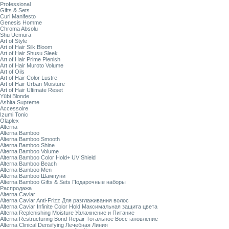
Professional
Gifts & Sets
Curl Manifesto
Genesis Homme
Chroma Absolu
Shu Uemura
Art of Style
Art of Hair Silk Bloom
Art of Hair Shusu Sleek
Art of Hair Prime Plenish
Art of Hair Muroto Volume
Art of Oils
Art of Hair Color Lustre
Art of Hair Urban Moisture
Art of Hair Ultimate Reset
Yūbi Blonde
Ashita Supreme
Accessoire
Izumi Tonic
Olaplex
Alterna
Alterna Bamboo
Alterna Bamboo Smooth
Alterna Bamboo Shine
Alterna Bamboo Volume
Alterna Bamboo Color Hold+ UV Shield
Alterna Bamboo Beach
Alterna Bamboo Men
Alterna Bamboo Шампуни
Alterna Bamboo Gifts & Sets Подарочные наборы
Распродажа
Alterna Caviar
Alterna Caviar Anti-Frizz Для разглаживания волос
Alterna Caviar Infinite Color Hold Максимальная защита цвета
Alterna Replenishing Moisture Увлажнение и Питание
Alterna Restructuring Bond Repair Тотальное Восстановление
Alterna Clinical Densifying Лечебная Линия