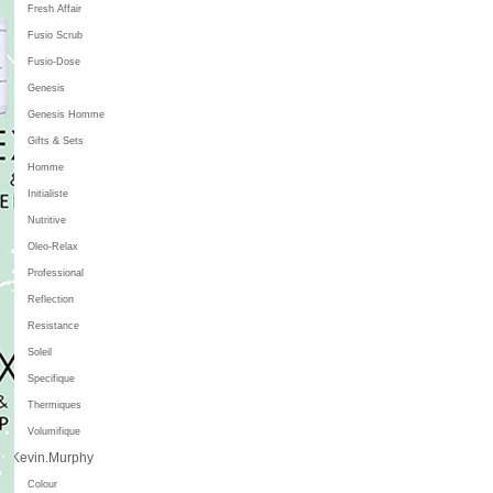
Fresh Affair
Fusio Scrub
Fusio-Dose
Genesis
Genesis Homme
Gifts & Sets
Homme
Initialiste
Nutritive
Oleo-Relax
Professional
Reflection
Resistance
Soleil
Specifique
Thermiques
Volumifique
Kevin.Murphy
Colour