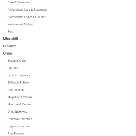
Care & Treatment
Professional Care & Treatment
Professional Endless Summer
Professional Styling
Sets
Minoxidil
Olaplex
Oribe
Beautiful Color
Big Size
Body & Fragrance
Brilliance & Shine
Hair Alchemy
Magnificent Volume
Moisture & Control
Oribe Шампунь
Renewal Remedies
Repair & Restore
Run-Through