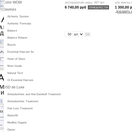
Color WOW
экстрактом икры , 487 мл
или маски 
6 740,00 руб
1 300,00 
ПРИОБРЕСТИ
Davines
ДОБАВИТЬ 
Alchemic System
Authentic Formulas
Balance
Balance Relaxer
Boucle
Essential Haircare Su
Heart of Glass
More Inside
Natural Tech
Oi Essential Haircare
DSD de Luxe
Antiseborrheic and Anti-Dandruff Treatment
Antiseborrheic Treatment
Hair Loss Treatment
Matrixfill
Medline Organic
Opium