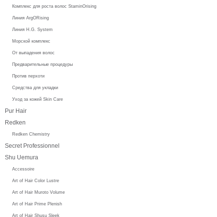
Комплекс для роста волос StaminOrising
Линия ArgORising
Линия H.G. System
Морской комплекс
От выпадения волос
Предварительные процедуры
Против перхоти
Средства для укладки
Уход за кожей Skin Care
Pur Hair
Redken
Redken Chemistry
Secret Professionnel
Shu Uemura
Accessoire
Art of Hair Color Lustre
Art of Hair Muroto Volume
Art of Hair Prime Plenish
Art of Hair Shusu Sleek