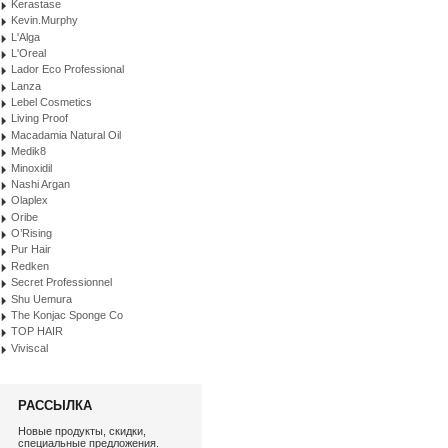
Kerastase
Kevin.Murphy
L'Alga
L'Oreal
Lador Eco Professional
Lanza
Lebel Cosmetics
Living Proof
Macadamia Natural Oil
Medik8
Minoxidil
Nashi Argan
Olaplex
Oribe
O’Rising
Pur Hair
Redken
Secret Professionnel
Shu Uemura
The Konjac Sponge Co
TOP HAIR
Viviscal
РАССЫЛКА
Новые продукты, скидки,
специальные предложения.