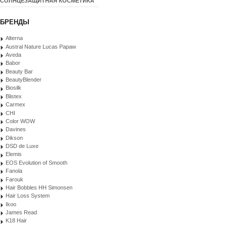
СОЛНЦЕЗАЩИТНАЯ КОСМЕТИКА
БРЕНДЫ
Alterna
Austral Nature Lucas Papaw
Aveda
Babor
Beauty Bar
BeautyBlender
Biosilk
Blistex
Carmex
CHI
Color WOW
Davines
Dikson
DSD de Luxe
Elemis
EOS Evolution of Smooth
Fanola
Farouk
Hair Bobbles HH Simonsen
Hair Loss System
Ikoo
James Read
K18 Hair