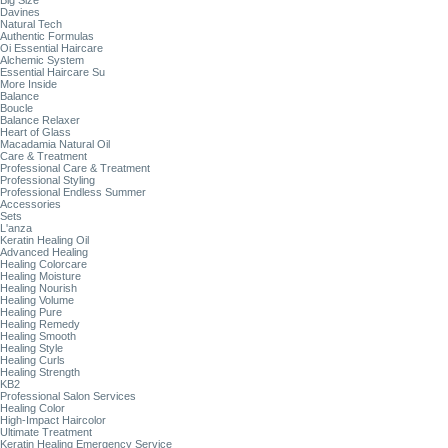
Big Size
Davines
Natural Tech
Authentic Formulas
Oi Essential Haircare
Alchemic System
Essential Haircare Su
More Inside
Balance
Boucle
Balance Relaxer
Heart of Glass
Macadamia Natural Oil
Care & Treatment
Professional Care & Treatment
Professional Styling
Professional Endless Summer
Accessories
Sets
L'anza
Keratin Healing Oil
Advanced Healing
Healing Colorcare
Healing Moisture
Healing Nourish
Healing Volume
Healing Pure
Healing Remedy
Healing Smooth
Healing Style
Healing Curls
Healing Strength
KB2
Professional Salon Services
Healing Color
High-Impact Haircolor
Ultimate Treatment
Keratin Healing Emergency Service