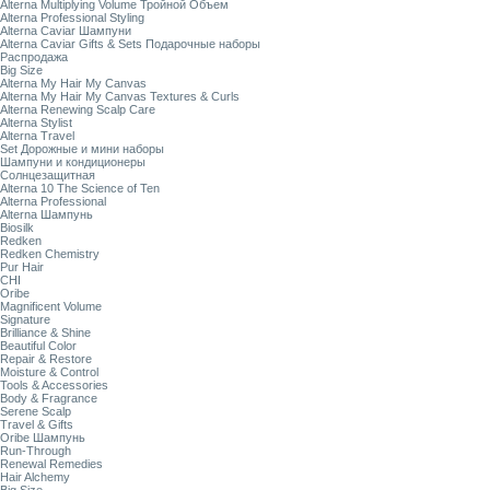
Alterna Multiplying Volume Тройной Объем
Alterna Professional Styling
Alterna Caviar Шампуни
Alterna Caviar Gifts & Sets Подарочные наборы
Распродажа
Big Size
Alterna My Hair My Canvas
Alterna My Hair My Canvas Textures & Curls
Alterna Renewing Scalp Care
Alterna Stylist
Alterna Travel
Set Дорожные и мини наборы
Шампуни и кондиционеры
Солнцезащитная
Alterna 10 The Science of Ten
Alterna Professional
Alterna Шампунь
Biosilk
Redken
Redken Chemistry
Pur Hair
CHI
Oribe
Magnificent Volume
Signature
Brilliance & Shine
Beautiful Color
Repair & Restore
Moisture & Control
Tools & Accessories
Body & Fragrance
Serene Scalp
Travel & Gifts
Oribe Шампунь
Run-Through
Renewal Remedies
Hair Alchemy