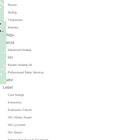
Rinses
Styling
Treatments
Washes
L'Alga
L'anza
Advanced Healing
KB2
Keratin Healing Oil
Professional Salon Services
Lador
Lebel
Cool Orange
Estessimo
Estessimo Celcert
IAU Infinity Aurum
IAU Lycomint
IAU Serum
Natural Hair Soap & Treatment