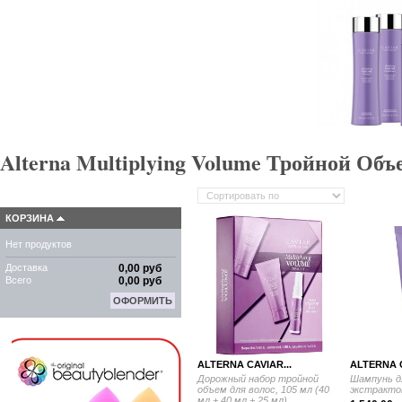
Alterna Multiplying Volume Тройной Объ
КОРЗИНА
Нет продуктов
Доставка
0,00 руб
Всего
0,00 руб
ОФОРМИТЬ
ALTERNA CAVIAR...
ALTERNA C
Дорожный набор тройной
Шампунь д
объем для волос, 105 мл (40
экстрактом
мл + 40 мл + 25 мл)