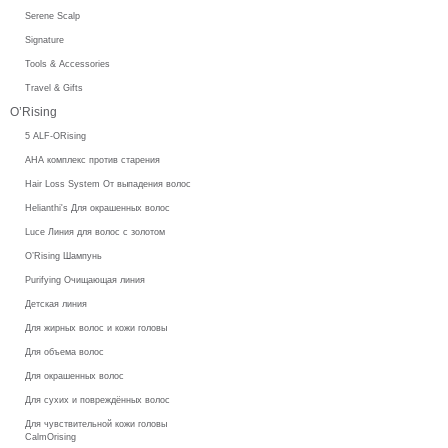
Serene Scalp
Signature
Tools & Accessories
Travel & Gifts
O’Rising
5 ALF-ORising
AHA комплекс против старения
Hair Loss System От выпадения волос
Helianthi's Для окрашенных волос
Luce Линия для волос с золотом
O’Rising Шампунь
Purifying Очищающая линия
Детская линия
Для жирных волос и кожи головы
Для объема волос
Для окрашенных волос
Для сухих и повреждённых волос
Для чувствительной кожи головы
CalmOrising