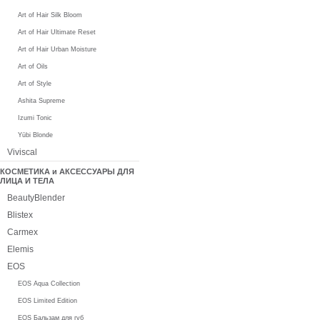
Art of Hair Silk Bloom
Art of Hair Ultimate Reset
Art of Hair Urban Moisture
Art of Oils
Art of Style
Ashita Supreme
Izumi Tonic
Yūbi Blonde
Viviscal
КОСМЕТИКА и АКСЕССУАРЫ ДЛЯ
ЛИЦА И ТЕЛА
BeautyBlender
Blistex
Carmex
Elemis
EOS
EOS Aqua Collection
EOS Limited Edition
EOS Бальзам для губ