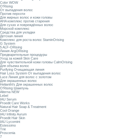
Color WOW
O’Rising
От выпадения волос
Против перхоти
Для жирных волос и кожи головы
AHA комплекс против старения
Для сухих и повреждённых волос
Морской комплекс
Средства для укладки
Детская линия
Комплекс для роста волос StaminOrising
G System
5 ALF-ORising
Линия ArgORising
Предварительные процедуры
Уход за кожей Skin Care
Для чувствительной кожи головы CalmOrising
Для объема волос
Purifying Очищающая линия
Hair Loss System От выпадения волос
Luce Линия для волос с золотом
Для окрашенных волос
Helianthi's Для окрашенных волос
O’Rising Шампунь
Alterna NEW
Lebel
IAU Serum
Proedit Care Works
Natural Hair Soap & Treatment
Cool Orange
IAU Infinity Aurum
Proedit Hair Skin
IAU Lycomint
Estessimo
Trie
Proscenia
7