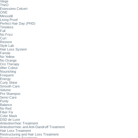
Viege
TheO
Estessimo Celcert
ONE
Minoxidil
Living Proof
Perfect Hair Day (PHD)
Timeless
Full
No Frizz
Curl
Restore
Style Lab
Hair Loss System
Fanola
No Yellow
No Orange
Oro Therapy
After Colour
Nourishing
Frequent
Energy
Curly Shine
Smooth Care
Volume
Pre Shampoo
Sensi Care
Purity
Balance
No Red
Fiber Fix
Color Mask
DSD de Luxe
Antiseborrheic Treatment
Antiseborrheic and Anti-Dandruff Treatment
Hair Loss Treatment
Restructuring and Hair Loss Treatment