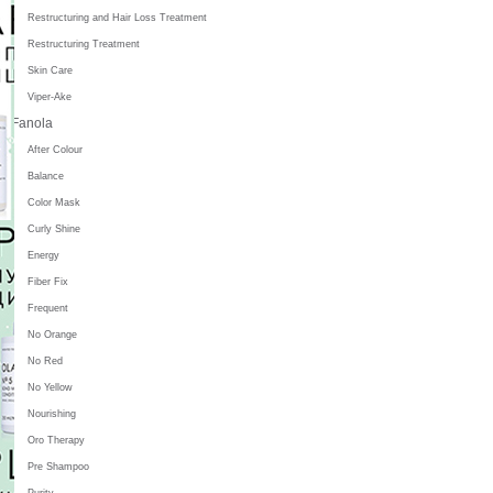
Restructuring and Hair Loss Treatment
Restructuring Treatment
Skin Care
Viper-Ake
Fanola
After Colour
Balance
Color Mask
Curly Shine
Energy
Fiber Fix
Frequent
No Orange
No Red
No Yellow
Nourishing
Oro Therapy
Pre Shampoo
Purity