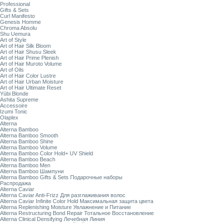
Professional
Gifts & Sets
Curl Manifesto
Genesis Homme
Chroma Absolu
Shu Uemura
Art of Style
Art of Hair Silk Bloom
Art of Hair Shusu Sleek
Art of Hair Prime Plenish
Art of Hair Muroto Volume
Art of Oils
Art of Hair Color Lustre
Art of Hair Urban Moisture
Art of Hair Ultimate Reset
Yūbi Blonde
Ashita Supreme
Accessoire
Izumi Tonic
Olaplex
Alterna
Alterna Bamboo
Alterna Bamboo Smooth
Alterna Bamboo Shine
Alterna Bamboo Volume
Alterna Bamboo Color Hold+ UV Shield
Alterna Bamboo Beach
Alterna Bamboo Men
Alterna Bamboo Шампуни
Alterna Bamboo Gifts & Sets Подарочные наборы
Распродажа
Alterna Caviar
Alterna Caviar Anti-Frizz Для разглаживания волос
Alterna Caviar Infinite Color Hold Максимальная защита цвета
Alterna Replenishing Moisture Увлажнение и Питание
Alterna Restructuring Bond Repair Тотальное Восстановление
Alterna Clinical Densifying Лечебная Линия