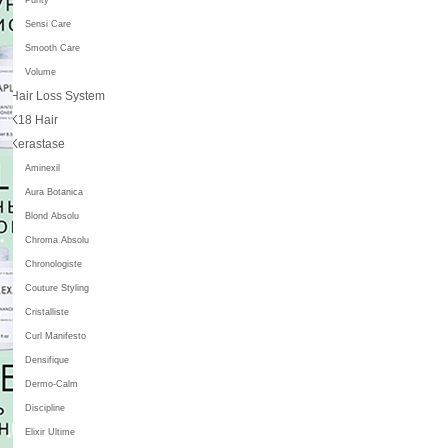
Sensi Care
Smooth Care
Volume
Hair Loss System
K18 Hair
Kerastase
Aminexil
Aura Botanica
Blond Absolu
Chroma Absolu
Chronologiste
Couture Styling
Cristalliste
Curl Manifesto
Densifique
Dermo-Calm
Discipline
Elixir Ultime