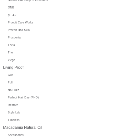
ONE
pH 4.7
Proedit Care Works
Proedit Hair Skin
Proscenia
TheO
Trie
Viege
Living Proof
Curl
Full
No Frizz
Perfect Hair Day (PHD)
Restore
Style Lab
Timeless
Macadamia Natural Oil
Accessories