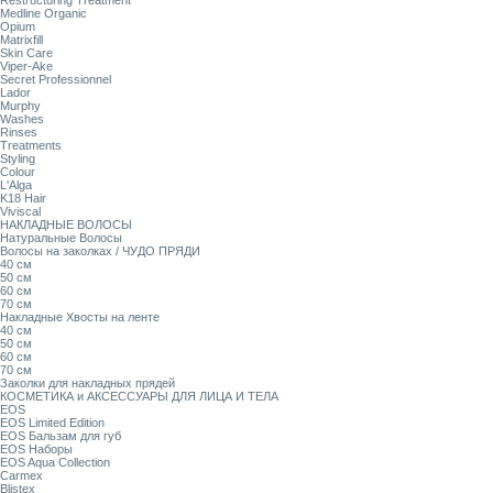
Restructuring Treatment
Medline Organic
Opium
Matrixfill
Skin Care
Viper-Ake
Secret Professionnel
Lador
Murphy
Washes
Rinses
Treatments
Styling
Colour
L'Alga
K18 Hair
Viviscal
НАКЛАДНЫЕ ВОЛОСЫ
Натуральные Волосы
Волосы на заколках / ЧУДО ПРЯДИ
40 см
50 см
60 см
70 см
Накладные Хвосты на ленте
40 см
50 см
60 см
70 см
Заколки для накладных прядей
КОСМЕТИКА и АКСЕССУАРЫ ДЛЯ ЛИЦА И ТЕЛА
EOS
EOS Limited Edition
EOS Бальзам для губ
EOS Наборы
EOS Aqua Collection
Carmex
Blistex