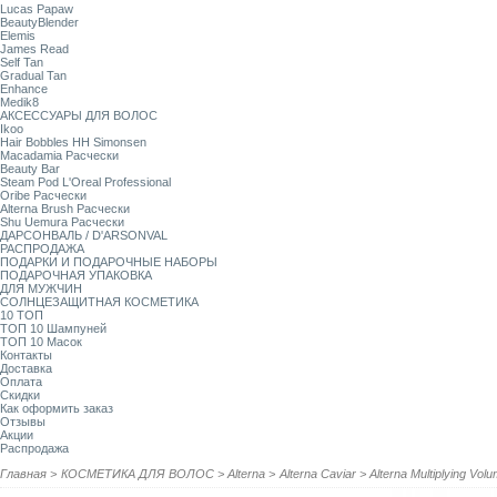
Lucas Papaw
BeautyBlender
Elemis
James Read
Self Tan
Gradual Tan
Enhance
Medik8
АКСЕССУАРЫ ДЛЯ ВОЛОС
Ikoo
Hair Bobbles HH Simonsen
Macadamia Расчески
Beauty Bar
Steam Pod L'Oreal Professional
Oribe Расчески
Alterna Brush Расчески
Shu Uemura Расчески
ДАРСОНВАЛЬ / D'ARSONVAL
РАСПРОДАЖА
ПОДАРКИ И ПОДАРОЧНЫЕ НАБОРЫ
ПОДАРОЧНАЯ УПАКОВКА
ДЛЯ МУЖЧИН
СОЛНЦЕЗАЩИТНАЯ КОСМЕТИКА
10 ТОП
ТОП 10 Шампуней
ТОП 10 Масок
Контакты
Доставка
Оплата
Скидки
Как оформить заказ
Отзывы
Акции
Распродажа
Главная
>
КОСМЕТИКА ДЛЯ ВОЛОС
>
Alterna
>
Alterna Caviar
>
Alterna Multiplying V