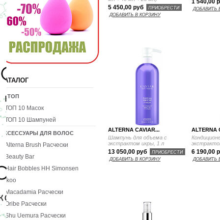
1 540,00 
5 450,00 руб
ПРИОБРЕСТИ
ДОБАВИТЬ 
ДОБАВИТЬ В КОРЗИНУ
КАТАЛОГ
10 ТОП
ТОП 10 Масок
ТОП 10 Шампуней
ALTERNA CAVIAR...
ALTERNA C
АКСЕССУАРЫ ДЛЯ ВОЛОС
Шампунь для объема с
Кондиционе
экстрактом икры , 1 л
экстрактом
Alterna Brush Расчески
13 050,00 руб
6 190,00 
ПРИОБРЕСТИ
Beauty Bar
ДОБАВИТЬ В КОРЗИНУ
ДОБАВИТЬ 
Hair Bobbles HH Simonsen
Ikoo
Macadamia Расчески
Oribe Расчески
Shu Uemura Расчески