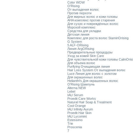
Color WOW
O’Rising
От выпадения волос
Против перхоти
Для жирных волос и кожи головы
AHA комплекс против старения
Для сухих и повреждённых волос
Морской комплекс
Средства для укладки
Детская линия
Комплекс для роста волос StaminOrising
G System
5 ALF-ORising
Линия ArgORising
Предварительные процедуры
Уход за кожей Skin Care
Для чувствительной кожи головы CalmOris
Для объема волос
Purifying Очищающая линия
Hair Loss System От выпадения волос
Luce Линия для волос с золотом
Для окрашенных волос
Helianthi's Для окрашенных волос
O’Rising Шампунь
Alterna NEW
Lebel
IAU Serum
Proedit Care Works
Natural Hair Soap & Treatment
Cool Orange
IAU Infinity Aurum
Proedit Hair Skin
IAU Lycomint
Estessimo
Trie
Proscenia
7