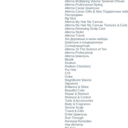
Alterna Multiplying Volume Тройной Объем
Alterna Professional Styling
Alterna Caviar Шампуни
Alterna Caviar Gifts & Sets Подарочные на
Распродажа
Big Size
Alterna My Hair My Canvas
Alterna My Hair My Canvas Textures & Curls
Alterna Renewing Scalp Care
Alterna Stylist
Alterna Travel
Set Дорожные и мини наборы
Шампуни и кондиционеры
Солнцезащитная
Alterna 10 The Science of Ten
Alterna Professional
Alterna Шампунь
Biosilk
Redken
Redken Chemistry
Pur Hair
CHI
Oribe
Magnificent Volume
Signature
Brilliance & Shine
Beautiful Color
Repair & Restore
Moisture & Control
Tools & Accessories
Body & Fragrance
Serene Scalp
Travel & Gifts
Oribe Шампунь
Run-Through
Renewal Remedies
Hair Alchemy