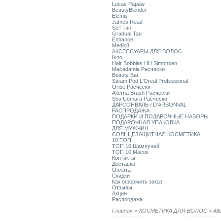
Lucas Papaw
BeautyBlender
Elemis
James Read
Self Tan
Gradual Tan
Enhance
Medik8
АКСЕССУАРЫ ДЛЯ ВОЛОС
Ikoo
Hair Bobbles HH Simonsen
Macadamia Расчески
Beauty Bar
Steam Pod L'Oreal Professional
Oribe Расчески
Alterna Brush Расчески
Shu Uemura Расчески
ДАРСОНВАЛЬ / D'ARSONVAL
РАСПРОДАЖА
ПОДАРКИ И ПОДАРОЧНЫЕ НАБОРЫ
ПОДАРОЧНАЯ УПАКОВКА
ДЛЯ МУЖЧИН
СОЛНЦЕЗАЩИТНАЯ КОСМЕТИКА
10 ТОП
ТОП 10 Шампуней
ТОП 10 Масок
Контакты
Доставка
Оплата
Скидки
Как оформить заказ
Отзывы
Акции
Распродажа
Главная
>
КОСМЕТИКА ДЛЯ ВОЛОС
>
Alt