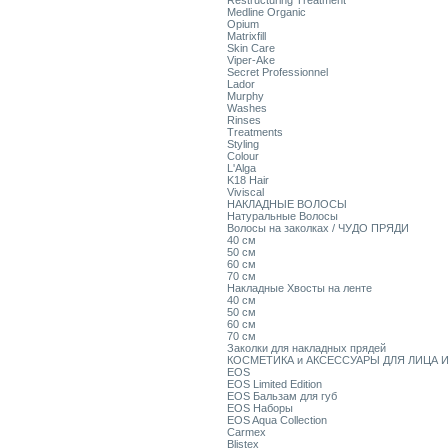
Restructuring Treatment
Medline Organic
Opium
Matrixfill
Skin Care
Viper-Ake
Secret Professionnel
Lador
Murphy
Washes
Rinses
Treatments
Styling
Colour
L'Alga
K18 Hair
Viviscal
НАКЛАДНЫЕ ВОЛОСЫ
Натуральные Волосы
Волосы на заколках / ЧУДО ПРЯДИ
40 см
50 см
60 см
70 см
Накладные Хвосты на ленте
40 см
50 см
60 см
70 см
Заколки для накладных прядей
КОСМЕТИКА и АКСЕССУАРЫ ДЛЯ ЛИЦА И
EOS
EOS Limited Edition
EOS Бальзам для губ
EOS Наборы
EOS Aqua Collection
Carmex
Blistex