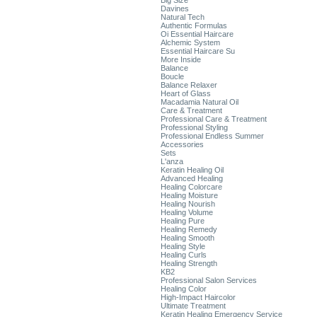
Big Size
Davines
Natural Tech
Authentic Formulas
Oi Essential Haircare
Alchemic System
Essential Haircare Su
More Inside
Balance
Boucle
Balance Relaxer
Heart of Glass
Macadamia Natural Oil
Care & Treatment
Professional Care & Treatment
Professional Styling
Professional Endless Summer
Accessories
Sets
L'anza
Keratin Healing Oil
Advanced Healing
Healing Colorcare
Healing Moisture
Healing Nourish
Healing Volume
Healing Pure
Healing Remedy
Healing Smooth
Healing Style
Healing Curls
Healing Strength
KB2
Professional Salon Services
Healing Color
High-Impact Haircolor
Ultimate Treatment
Keratin Healing Emergency Service