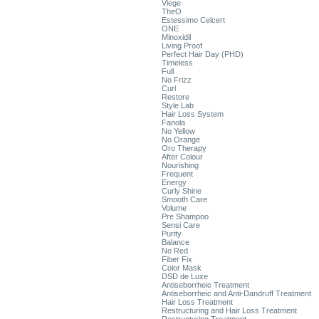
Viege
TheO
Estessimo Celcert
ONE
Minoxidil
Living Proof
Perfect Hair Day (PHD)
Timeless
Full
No Frizz
Curl
Restore
Style Lab
Hair Loss System
Fanola
No Yellow
No Orange
Oro Therapy
After Colour
Nourishing
Frequent
Energy
Curly Shine
Smooth Care
Volume
Pre Shampoo
Sensi Care
Purity
Balance
No Red
Fiber Fix
Color Mask
DSD de Luxe
Antiseborrheic Treatment
Antiseborrheic and Anti-Dandruff Treatment
Hair Loss Treatment
Restructuring and Hair Loss Treatment