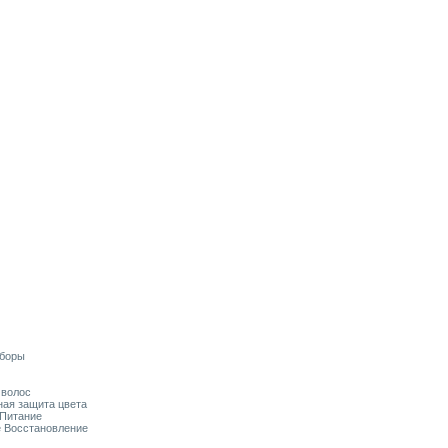
аборы
я волос
ьная защита цвета
 Питание
ое Восстановление