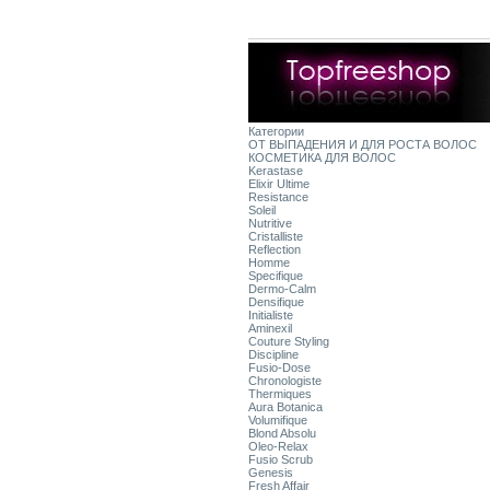
Категории
ОТ ВЫПАДЕНИЯ И ДЛЯ РОСТА ВОЛОС
КОСМЕТИКА ДЛЯ ВОЛОС
Kerastase
Elixir Ultime
Resistance
Soleil
Nutritive
Cristalliste
Reflection
Homme
Specifique
Dermo-Calm
Densifique
Initialiste
Aminexil
Couture Styling
Discipline
Fusio-Dose
Chronologiste
Thermiques
Aura Botanica
Volumifique
Blond Absolu
Oleo-Relax
Fusio Scrub
Genesis
Fresh Affair