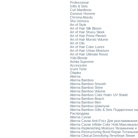
Professional
Gifts & Sets
Curl Manifesto
Genesis Homme
Chroma Absolu
Shu Uemura
Art of Style
Art of Hair Silk Bloom
Art of Hair Shusu Sleek
Art of Hair Prime Plenish
Art of Hair Muroto Volume
Art of Oils
Art of Hair Color Lustre
Art of Hair Urban Moisture
Art of Hair Ultimate Reset
Yūbi Blonde
Ashita Supreme
Accessoire
Izumi Tonic
Olaplex
Alterna
Alterna Bamboo
Alterna Bamboo Smooth
Alterna Bamboo Shine
Alterna Bamboo Volume
Alterna Bamboo Color Hold+ UV Shield
Alterna Bamboo Beach
Alterna Bamboo Men
Alterna Bamboo Шампуни
Alterna Bamboo Gifts & Sets Подарочные н
Распродажа
Alterna Caviar
Alterna Caviar Anti-Frizz Для разглаживани
Alterna Caviar Infinite Color Hold Максимал
Alterna Replenishing Moisture Увлажнение и
Alterna Restructuring Bond Repair Тотальн
Alterna Clinical Densifying Лечебная Линия