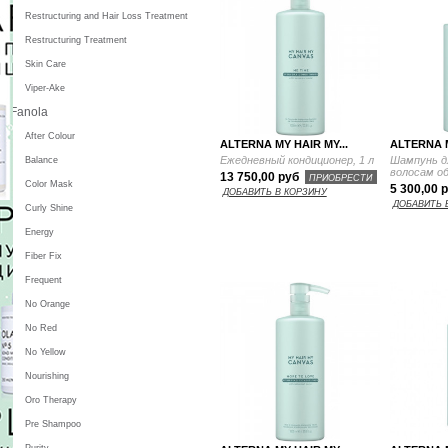
Restructuring and Hair Loss Treatment
Restructuring Treatment
Skin Care
Viper-Ake
Fanola
After Colour
ALTERNA MY HAIR MY...
ALTERNA M
Ежедневный кондиционер, 1 л
Шампунь д
Balance
волосам об
13 750,00 руб
ПРИОБРЕСТИ
Color Mask
5 300,00 
ДОБАВИТЬ В КОРЗИНУ
ДОБАВИТЬ 
Curly Shine
Energy
Fiber Fix
Frequent
No Orange
No Red
No Yellow
Nourishing
Oro Therapy
Pre Shampoo
Purity