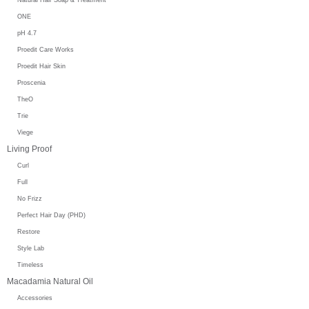
ONE
pH 4.7
Proedit Care Works
Proedit Hair Skin
Proscenia
TheO
Trie
Viege
Living Proof
Curl
Full
No Frizz
Perfect Hair Day (PHD)
Restore
Style Lab
Timeless
Macadamia Natural Oil
Accessories