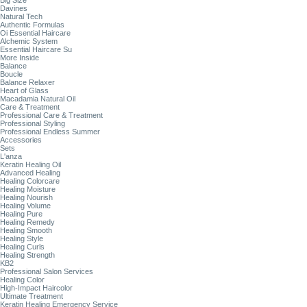
Big Size
Davines
Natural Tech
Authentic Formulas
Oi Essential Haircare
Alchemic System
Essential Haircare Su
More Inside
Balance
Boucle
Balance Relaxer
Heart of Glass
Macadamia Natural Oil
Care & Treatment
Professional Care & Treatment
Professional Styling
Professional Endless Summer
Accessories
Sets
L'anza
Keratin Healing Oil
Advanced Healing
Healing Colorcare
Healing Moisture
Healing Nourish
Healing Volume
Healing Pure
Healing Remedy
Healing Smooth
Healing Style
Healing Curls
Healing Strength
KB2
Professional Salon Services
Healing Color
High-Impact Haircolor
Ultimate Treatment
Keratin Healing Emergency Service