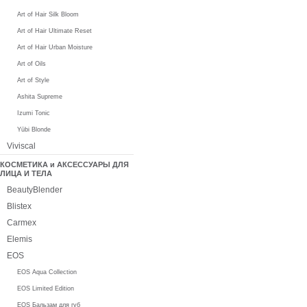
Art of Hair Silk Bloom
Art of Hair Ultimate Reset
Art of Hair Urban Moisture
Art of Oils
Art of Style
Ashita Supreme
Izumi Tonic
Yūbi Blonde
Viviscal
КОСМЕТИКА и АКСЕССУАРЫ ДЛЯ
ЛИЦА И ТЕЛА
BeautyBlender
Blistex
Carmex
Elemis
EOS
EOS Aqua Collection
EOS Limited Edition
EOS Бальзам для губ