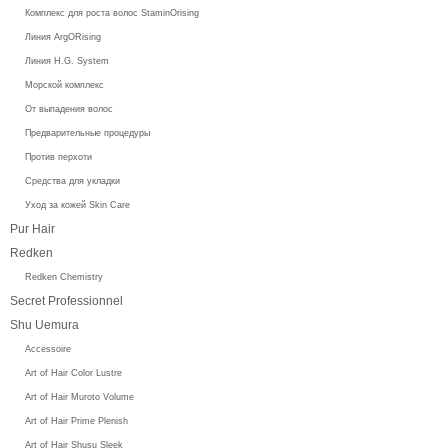
Комплекс для роста волос StaminOrising
Линия ArgORising
Линия H.G. System
Морской комплекс
От выпадения волос
Предварительные процедуры
Против перхоти
Средства для укладки
Уход за кожей Skin Care
Pur Hair
Redken
Redken Chemistry
Secret Professionnel
Shu Uemura
Accessoire
Art of Hair Color Lustre
Art of Hair Muroto Volume
Art of Hair Prime Plenish
Art of Hair Shusu Sleek