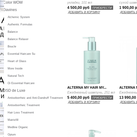
Color WOW
укладки, 101 мл
сухой шамп
4 500,00 руб
1 900,00 
ПРИОБРЕСТИ
Davines
ДОБАВИТЬ В КОРЗИНУ
ДОБАВИТЬ 
Alchemic System
Authentic Formulas
Balance
Balance Relaxer
Boucle
Essential Haircare Su
Heart of Glass
More Inside
Natural Tech
Oi Essential Haircare
ALTERNA MY HAIR MY...
ALTERNA M
DSD de Luxe
Ежедневный шампунь, 251 мл
Ежедневны
5 400,00 руб
13 990,00
ПРИОБРЕСТИ
Antiseborrheic and Anti-Dandruff Treatment
ДОБАВИТЬ В КОРЗИНУ
ДОБАВИТЬ 
Antiseborrheic Treatment
Hair Loss Treatment
Matrixfill
Medline Organic
Opium