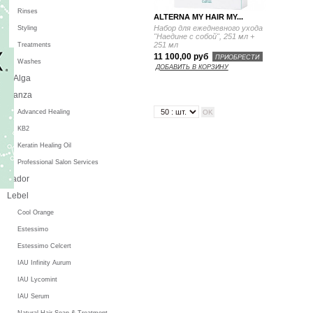
Rinses
ALTERNA MY HAIR MY...
Набор для ежедневного ухода
Styling
"Наедине с собой", 251 мл +
251 мл
Treatments
11 100,00 руб
ПРИОБРЕСТИ
Washes
ДОБАВИТЬ В КОРЗИНУ
L'Alga
L'anza
Advanced Healing
KB2
Keratin Healing Oil
Professional Salon Services
Lador
Lebel
Cool Orange
Estessimo
Estessimo Celcert
IAU Infinity Aurum
IAU Lycomint
IAU Serum
Natural Hair Soap & Treatment