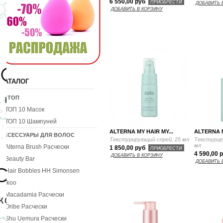
6 550,00 руб
ПРИОБРЕСТИ
ДОБАВИТЬ 
ДОБАВИТЬ В КОРЗИНУ
КАТАЛОГ
10 ТОП
ТОП 10 Масок
ТОП 10 Шампуней
ALTERNA MY HAIR MY...
ALTERNA M
АКСЕССУАРЫ ДЛЯ ВОЛОС
Текстурирующий спрей, 25 мл
Текстурир
мл
Alterna Brush Расчески
1 850,00 руб
ПРИОБРЕСТИ
4 590,00 
ДОБАВИТЬ В КОРЗИНУ
Beauty Bar
ДОБАВИТЬ 
Hair Bobbles HH Simonsen
Ikoo
Macadamia Расчески
Oribe Расчески
Shu Uemura Расчески