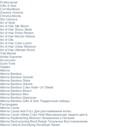
Professional
Gifts & Sets
Curl Manifesto
Genesis Homme
Chroma Absolu
Shu Uemura
Art of Style
Art of Hair Silk Bloom
Art of Hair Shusu Sleek
Art of Hair Prime Plenish
Art of Hair Muroto Volume
Art of Oils
Art of Hair Color Lustre
Art of Hair Urban Moisture
Art of Hair Ultimate Reset
Yūbi Blonde
Ashita Supreme
Accessoire
Izumi Tonic
Olaplex
Alterna
Alterna Bamboo
Alterna Bamboo Smooth
Alterna Bamboo Shine
Alterna Bamboo Volume
Alterna Bamboo Color Hold+ UV Shield
Alterna Bamboo Beach
Alterna Bamboo Men
Alterna Bamboo Шампуни
Alterna Bamboo Gifts & Sets Подарочные наборы
Распродажа
Alterna Caviar
Alterna Caviar Anti-Frizz Для разглаживания волос
Alterna Caviar Infinite Color Hold Максимальная защита цвета
Alterna Replenishing Moisture Увлажнение и Питание
Alterna Restructuring Bond Repair Тотальное Восстановление
Alterna Clinical Densifying Лечебная Линия