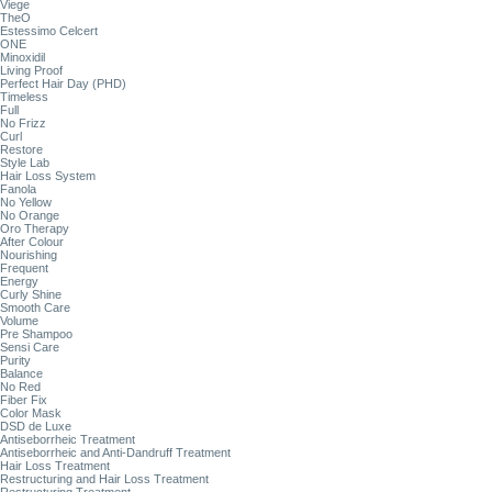
Viege
TheO
Estessimo Celcert
ONE
Minoxidil
Living Proof
Perfect Hair Day (PHD)
Timeless
Full
No Frizz
Curl
Restore
Style Lab
Hair Loss System
Fanola
No Yellow
No Orange
Oro Therapy
After Colour
Nourishing
Frequent
Energy
Curly Shine
Smooth Care
Volume
Pre Shampoo
Sensi Care
Purity
Balance
No Red
Fiber Fix
Color Mask
DSD de Luxe
Antiseborrheic Treatment
Antiseborrheic and Anti-Dandruff Treatment
Hair Loss Treatment
Restructuring and Hair Loss Treatment