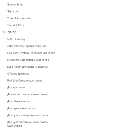
Serene Scalp
Signature
Tools & Accessories
Travel & Gifts
O’Rising
5 ALF-ORising
AHA комплекс против старения
Hair Loss System От выпадения волос
Helianthi's Для окрашенных волос
Luce Линия для волос с золотом
O’Rising Шампунь
Purifying Очищающая линия
Детская линия
Для жирных волос и кожи головы
Для объема волос
Для окрашенных волос
Для сухих и повреждённых волос
Для чувствительной кожи головы
CalmOrising