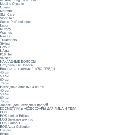
Restructuring Treatment
Medline Organic
Opium
Matrixfill
Skin Care
Viper-Ake
Secret Professionnel
Lador
Murphy
Washes
Rinses
Treatments
Styling
Colour
L'Alga
K18 Hair
Viviscal
НАКЛАДНЫЕ ВОЛОСЫ
Натуральные Волосы
Волосы на заколках / ЧУДО ПРЯДИ
40 см
50 см
60 см
70 см
Накладные Хвосты на ленте
40 см
50 см
60 см
70 см
Заколки для накладных прядей
КОСМЕТИКА и АКСЕССУАРЫ ДЛЯ ЛИЦА И ТЕЛА
EOS
EOS Limited Edition
EOS Бальзам для губ
EOS Наборы
EOS Aqua Collection
Carmex
Blistex