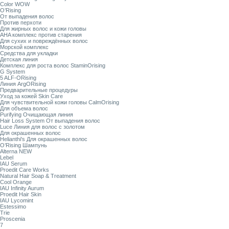
Color WOW
O’Rising
От выпадения волос
Против перхоти
Для жирных волос и кожи головы
AHA комплекс против старения
Для сухих и повреждённых волос
Морской комплекс
Средства для укладки
Детская линия
Комплекс для роста волос StaminOrising
G System
5 ALF-ORising
Линия ArgORising
Предварительные процедуры
Уход за кожей Skin Care
Для чувствительной кожи головы CalmOrising
Для объема волос
Purifying Очищающая линия
Hair Loss System От выпадения волос
Luce Линия для волос с золотом
Для окрашенных волос
Helianthi's Для окрашенных волос
O’Rising Шампунь
Alterna NEW
Lebel
IAU Serum
Proedit Care Works
Natural Hair Soap & Treatment
Cool Orange
IAU Infinity Aurum
Proedit Hair Skin
IAU Lycomint
Estessimo
Trie
Proscenia
7