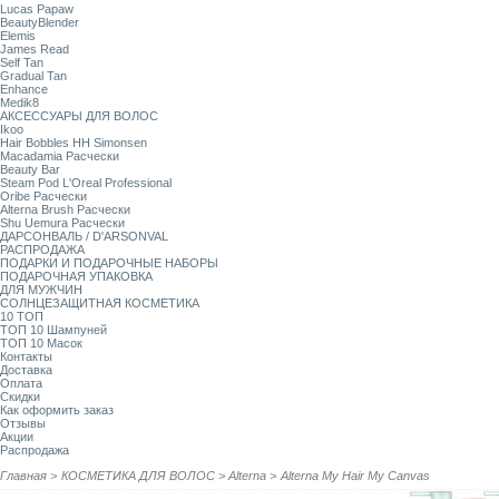
Lucas Papaw
BeautyBlender
Elemis
James Read
Self Tan
Gradual Tan
Enhance
Medik8
АКСЕССУАРЫ ДЛЯ ВОЛОС
Ikoo
Hair Bobbles HH Simonsen
Macadamia Расчески
Beauty Bar
Steam Pod L'Oreal Professional
Oribe Расчески
Alterna Brush Расчески
Shu Uemura Расчески
ДАРСОНВАЛЬ / D'ARSONVAL
РАСПРОДАЖА
ПОДАРКИ И ПОДАРОЧНЫЕ НАБОРЫ
ПОДАРОЧНАЯ УПАКОВКА
ДЛЯ МУЖЧИН
СОЛНЦЕЗАЩИТНАЯ КОСМЕТИКА
10 ТОП
ТОП 10 Шампуней
ТОП 10 Масок
Контакты
Доставка
Оплата
Скидки
Как оформить заказ
Отзывы
Акции
Распродажа
Главная
>
КОСМЕТИКА ДЛЯ ВОЛОС
>
Alterna
>
Alterna My Hair My Canvas