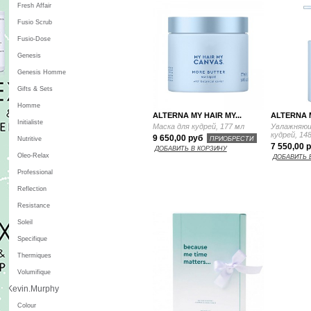
Fresh Affair
Fusio Scrub
Fusio-Dose
Genesis
Genesis Homme
Gifts & Sets
Homme
ALTERNA MY HAIR MY...
ALTERNA M
Initialiste
Маска для кудрей, 177 мл
Увлажняющ
кудрей, 14
9 650,00 руб
ПРИОБРЕСТИ
Nutritive
7 550,00 
ДОБАВИТЬ В КОРЗИНУ
Oleo-Relax
ДОБАВИТЬ 
Professional
Reflection
Resistance
Soleil
Specifique
Thermiques
Volumifique
Kevin.Murphy
Colour