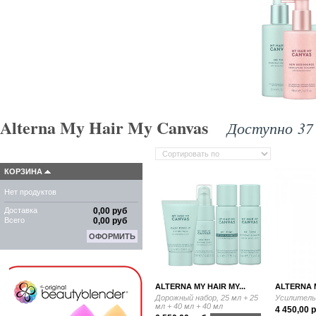
Alterna My Hair My Canvas
Доступно 37 
КОРЗИНА
Нет продуктов
Доставка
0,00 руб
Всего
0,00 руб
ОФОРМИТЬ
ALTERNA MY HAIR MY...
ALTERNA M
Дорожный набор, 25 мл + 25
Усилитель 
мл + 40 мл + 40 мл
4 450,00 