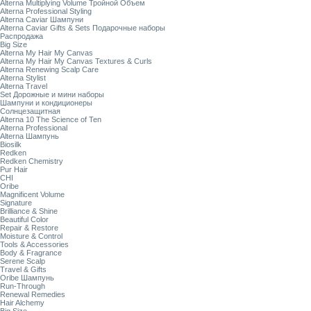
Alterna Multiplying Volume Тройной Объем
Alterna Professional Styling
Alterna Caviar Шампуни
Alterna Caviar Gifts & Sets Подарочные наборы
Распродажа
Big Size
Alterna My Hair My Canvas
Alterna My Hair My Canvas Textures & Curls
Alterna Renewing Scalp Care
Alterna Stylist
Alterna Travel
Set Дорожные и мини наборы
Шампуни и кондиционеры
Солнцезащитная
Alterna 10 The Science of Ten
Alterna Professional
Alterna Шампунь
Biosilk
Redken
Redken Chemistry
Pur Hair
CHI
Oribe
Magnificent Volume
Signature
Brilliance & Shine
Beautiful Color
Repair & Restore
Moisture & Control
Tools & Accessories
Body & Fragrance
Serene Scalp
Travel & Gifts
Oribe Шампунь
Run-Through
Renewal Remedies
Hair Alchemy