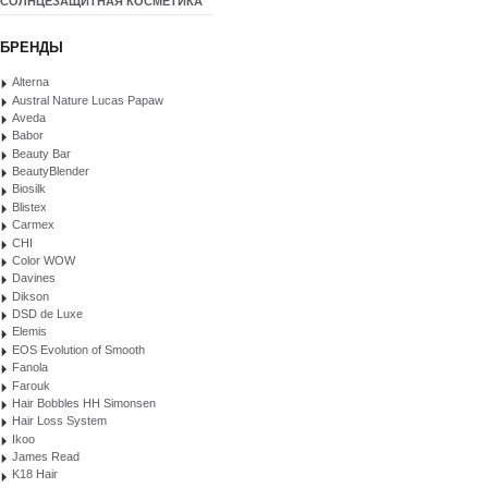
СОЛНЦЕЗАЩИТНАЯ КОСМЕТИКА
БРЕНДЫ
Alterna
Austral Nature Lucas Papaw
Aveda
Babor
Beauty Bar
BeautyBlender
Biosilk
Blistex
Carmex
CHI
Color WOW
Davines
Dikson
DSD de Luxe
Elemis
EOS Evolution of Smooth
Fanola
Farouk
Hair Bobbles HH Simonsen
Hair Loss System
Ikoo
James Read
K18 Hair