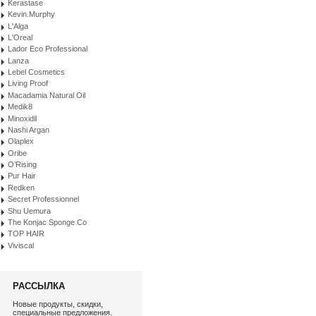
Kerastase
Kevin.Murphy
L'Alga
L'Oreal
Lador Eco Professional
Lanza
Lebel Cosmetics
Living Proof
Macadamia Natural Oil
Medik8
Minoxidil
Nashi Argan
Olaplex
Oribe
O’Rising
Pur Hair
Redken
Secret Professionnel
Shu Uemura
The Konjac Sponge Co
TOP HAIR
Viviscal
РАССЫЛКА
Новые продукты, скидки,
специальные предложения.