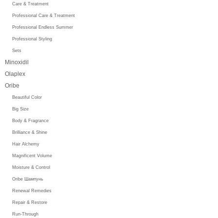
Care & Treatment
Professional Care & Treatment
Professional Endless Summer
Professional Styling
Sets
Minoxidil
Olaplex
Oribe
Beautiful Color
Big Size
Body & Fragrance
Brilliance & Shine
Hair Alchemy
Magnificent Volume
Moisture & Control
Oribe Шампунь
Renewal Remedies
Repair & Restore
Run-Through