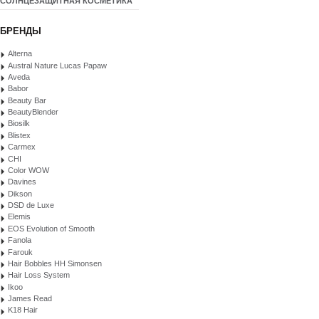
СОЛНЦЕЗАЩИТНАЯ КОСМЕТИКА
БРЕНДЫ
Alterna
Austral Nature Lucas Papaw
Aveda
Babor
Beauty Bar
BeautyBlender
Biosilk
Blistex
Carmex
CHI
Color WOW
Davines
Dikson
DSD de Luxe
Elemis
EOS Evolution of Smooth
Fanola
Farouk
Hair Bobbles HH Simonsen
Hair Loss System
Ikoo
James Read
K18 Hair