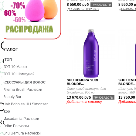
8 550,00 руб
8 550,00 
ПРИОБРЕСТИ
ДОБАВИТЬ В КОРЗИНУ
ДОБАВИТЬ 
КАТАЛОГ
10 ТОП
ТОП 10 Масок
ТОП 10 Шампуней
SHU UEMURA YUBI
SHU UEMU
АКСЕССУАРЫ ДЛЯ ВОЛОС
BLONDE...
BLONDE...
Сиреневый шампунь для
Шампунь д
Alterna Brush Расчески
блондинок, 980 мл
волос, 980
Beauty Bar
13 670,00 руб
13 750,00
ПРИОБРЕСТИ
Добавить в корзину
Добавить
Hair Bobbles HH Simonsen
Ikoo
Macadamia Расчески
Oribe Расчески
Shu Uemura Расчески