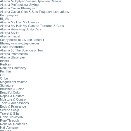
Alterna Multiplying Volume Тройной Объем
Alterna Professional Styling
Alterna Caviar Шампуни
Alterna Caviar Gifts & Sets Подарочные наборы
Распродажа
Big Size
Alterna My Hair My Canvas
Alterna My Hair My Canvas Textures & Curls
Alterna Renewing Scalp Care
Alterna Stylist
Alterna Travel
Set Дорожные и мини наборы
Шампуни и кондиционеры
Солнцезащитная
Alterna 10 The Science of Ten
Alterna Professional
Alterna Шампунь
Biosilk
Redken
Redken Chemistry
Pur Hair
CHI
Oribe
Magnificent Volume
Signature
Brilliance & Shine
Beautiful Color
Repair & Restore
Moisture & Control
Tools & Accessories
Body & Fragrance
Serene Scalp
Travel & Gifts
Oribe Шампунь
Run-Through
Renewal Remedies
Hair Alchemy