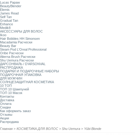
Lucas Papaw
BeautyBlender
Elemis
James Read
Self Tan
Gradual Tan
Enhance
Medik8
АКСЕССУАРЫ ДЛЯ ВОЛОС
Ikoo
Hair Bobbles HH Simonsen
Macadamia Расчески
Beauty Bar
Steam Pod L'Oreal Professional
Oribe Расчески
Alterna Brush Расчески
Shu Uemura Расчески
ДАРСОНВАЛЬ / D'ARSONVAL
РАСПРОДАЖА
ПОДАРКИ И ПОДАРОЧНЫЕ НАБОРЫ
ПОДАРОЧНАЯ УПАКОВКА
ДЛЯ МУЖЧИН
СОЛНЦЕЗАЩИТНАЯ КОСМЕТИКА
10 ТОП
ТОП 10 Шампуней
ТОП 10 Масок
Контакты
Доставка
Оплата
Скидки
Как оформить заказ
Отзывы
Акции
Распродажа
Главная
>
КОСМЕТИКА ДЛЯ ВОЛОС
>
Shu Uemura
>
Yūbi Blonde