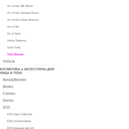
Art of Hair Silk Bloom
Art of Hair Ultimate Reset
Art of Hair Urban Moisture
Art of Oils
Art of Style
Ashita Supreme
Izumi Tonic
Yūbi Blonde
Viviscal
КОСМЕТИКА и АКСЕССУАРЫ ДЛЯ
ЛИЦА И ТЕЛА
BeautyBlender
Blistex
Carmex
Elemis
EOS
EOS Aqua Collection
EOS Limited Edition
EOS Бальзам для губ