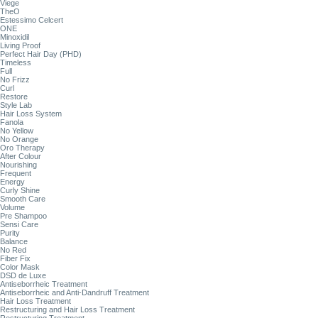
Viege
TheO
Estessimo Celcert
ONE
Minoxidil
Living Proof
Perfect Hair Day (PHD)
Timeless
Full
No Frizz
Curl
Restore
Style Lab
Hair Loss System
Fanola
No Yellow
No Orange
Oro Therapy
After Colour
Nourishing
Frequent
Energy
Curly Shine
Smooth Care
Volume
Pre Shampoo
Sensi Care
Purity
Balance
No Red
Fiber Fix
Color Mask
DSD de Luxe
Antiseborrheic Treatment
Antiseborrheic and Anti-Dandruff Treatment
Hair Loss Treatment
Restructuring and Hair Loss Treatment