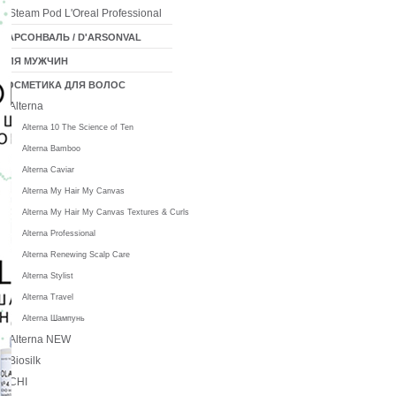
Steam Pod L'Oreal Professional
ДАРСОНВАЛЬ / D'ARSONVAL
ДЛЯ МУЖЧИН
КОСМЕТИКА ДЛЯ ВОЛОС
Alterna
Alterna 10 The Science of Ten
Alterna Bamboo
Alterna Caviar
Alterna My Hair My Canvas
Alterna My Hair My Canvas Textures & Curls
Alterna Professional
Alterna Renewing Scalp Care
Alterna Stylist
Alterna Travel
Alterna Шампунь
Alterna NEW
Biosilk
CHI