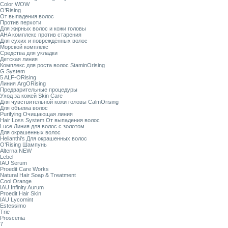
Color WOW
O’Rising
От выпадения волос
Против перхоти
Для жирных волос и кожи головы
AHA комплекс против старения
Для сухих и повреждённых волос
Морской комплекс
Средства для укладки
Детская линия
Комплекс для роста волос StaminOrising
G System
5 ALF-ORising
Линия ArgORising
Предварительные процедуры
Уход за кожей Skin Care
Для чувствительной кожи головы CalmOrising
Для объема волос
Purifying Очищающая линия
Hair Loss System От выпадения волос
Luce Линия для волос с золотом
Для окрашенных волос
Helianthi's Для окрашенных волос
O’Rising Шампунь
Alterna NEW
Lebel
IAU Serum
Proedit Care Works
Natural Hair Soap & Treatment
Cool Orange
IAU Infinity Aurum
Proedit Hair Skin
IAU Lycomint
Estessimo
Trie
Proscenia
7