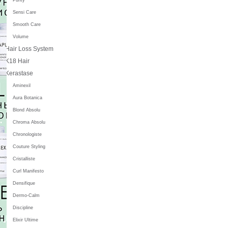
Sensi Care
Smooth Care
Volume
Hair Loss System
K18 Hair
Kerastase
Aminexil
Aura Botanica
Blond Absolu
Chroma Absolu
Chronologiste
Couture Styling
Cristalliste
Curl Manifesto
Densifique
Dermo-Calm
Discipline
Elixir Ultime