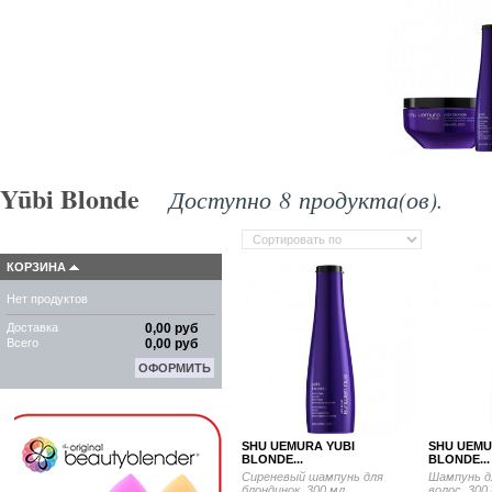
Yūbi Blonde
Доступно 8 продукта(ов).
КОРЗИНА
Нет продуктов
Доставка
0,00 руб
Всего
0,00 руб
ОФОРМИТЬ
SHU UEMURA YUBI
SHU UEMU
BLONDE...
BLONDE...
Сиреневый шампунь для
Шампунь д
блондинок, 300 мл
волос, 300