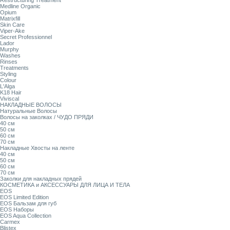
Restructuring Treatment
Medline Organic
Opium
Matrixfill
Skin Care
Viper-Ake
Secret Professionnel
Lador
Murphy
Washes
Rinses
Treatments
Styling
Colour
L'Alga
K18 Hair
Viviscal
НАКЛАДНЫЕ ВОЛОСЫ
Натуральные Волосы
Волосы на заколках / ЧУДО ПРЯДИ
40 см
50 см
60 см
70 см
Накладные Хвосты на ленте
40 см
50 см
60 см
70 см
Заколки для накладных прядей
КОСМЕТИКА и АКСЕССУАРЫ ДЛЯ ЛИЦА И ТЕЛА
EOS
EOS Limited Edition
EOS Бальзам для губ
EOS Наборы
EOS Aqua Collection
Carmex
Blistex