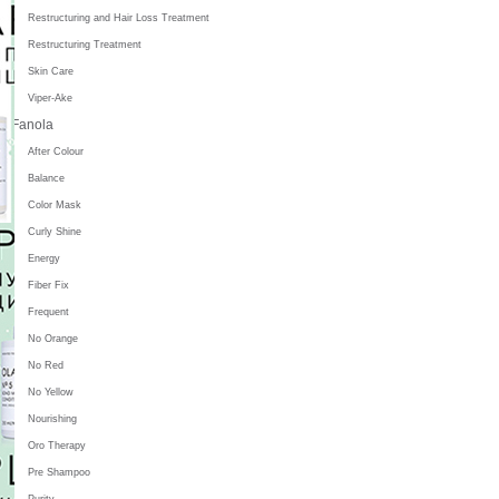
Restructuring and Hair Loss Treatment
Restructuring Treatment
Skin Care
Viper-Ake
Fanola
After Colour
Balance
Color Mask
Curly Shine
Energy
Fiber Fix
Frequent
No Orange
No Red
No Yellow
Nourishing
Oro Therapy
Pre Shampoo
Purity