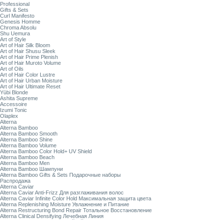
Professional
Gifts & Sets
Curl Manifesto
Genesis Homme
Chroma Absolu
Shu Uemura
Art of Style
Art of Hair Silk Bloom
Art of Hair Shusu Sleek
Art of Hair Prime Plenish
Art of Hair Muroto Volume
Art of Oils
Art of Hair Color Lustre
Art of Hair Urban Moisture
Art of Hair Ultimate Reset
Yūbi Blonde
Ashita Supreme
Accessoire
Izumi Tonic
Olaplex
Alterna
Alterna Bamboo
Alterna Bamboo Smooth
Alterna Bamboo Shine
Alterna Bamboo Volume
Alterna Bamboo Color Hold+ UV Shield
Alterna Bamboo Beach
Alterna Bamboo Men
Alterna Bamboo Шампуни
Alterna Bamboo Gifts & Sets Подарочные наборы
Распродажа
Alterna Caviar
Alterna Caviar Anti-Frizz Для разглаживания волос
Alterna Caviar Infinite Color Hold Максимальная защита цвета
Alterna Replenishing Moisture Увлажнение и Питание
Alterna Restructuring Bond Repair Тотальное Восстановление
Alterna Clinical Densifying Лечебная Линия