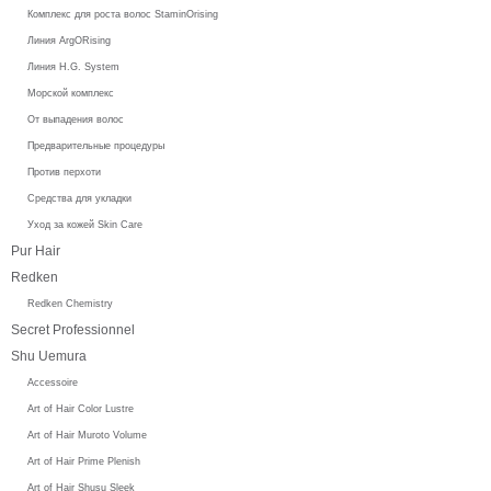
Комплекс для роста волос StaminOrising
Линия ArgORising
Линия H.G. System
Морской комплекс
От выпадения волос
Предварительные процедуры
Против перхоти
Средства для укладки
Уход за кожей Skin Care
Pur Hair
Redken
Redken Chemistry
Secret Professionnel
Shu Uemura
Accessoire
Art of Hair Color Lustre
Art of Hair Muroto Volume
Art of Hair Prime Plenish
Art of Hair Shusu Sleek