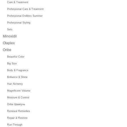
Care & Treatment
Professional Care & Treatment
Professional Endless Summer
Professional Styling
Sets
Minoxidil
Olaplex
Oribe
Beautiful Color
Big Size
Body & Fragrance
Brilliance & Shine
Hair Alchemy
Magnificent Volume
Moisture & Control
Oribe Шампунь
Renewal Remedies
Repair & Restore
Run-Through