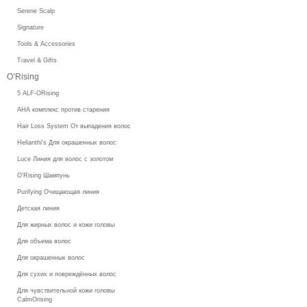
Serene Scalp
Signature
Tools & Accessories
Travel & Gifts
O’Rising
5 ALF-ORising
AHA комплекс против старения
Hair Loss System От выпадения волос
Helianthi's Для окрашенных волос
Luce Линия для волос с золотом
O’Rising Шампунь
Purifying Очищающая линия
Детская линия
Для жирных волос и кожи головы
Для объема волос
Для окрашенных волос
Для сухих и повреждённых волос
Для чувствительной кожи головы
CalmOrising