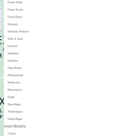
Fresh Affair
Fusio Scrub
Fusio-Dose
Genesis
Genesis Homme
Gifts & Sets
Homme
Initialiste
Nutritive
Oleo-Relax
Professional
Reflection
Resistance
Soleil
Specifique
Thermiques
Volumifique
Kevin.Murphy
Colour