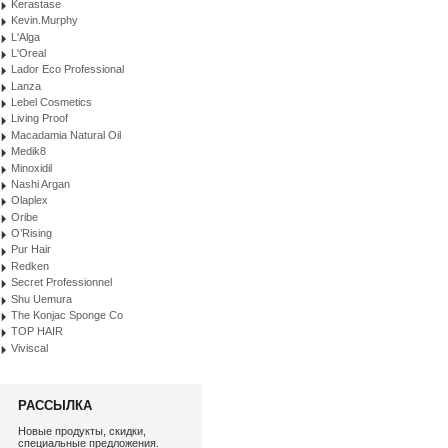
Kerastase
Kevin.Murphy
L'Alga
L'Oreal
Lador Eco Professional
Lanza
Lebel Cosmetics
Living Proof
Macadamia Natural Oil
Medik8
Minoxidil
Nashi Argan
Olaplex
Oribe
O’Rising
Pur Hair
Redken
Secret Professionnel
Shu Uemura
The Konjac Sponge Co
TOP HAIR
Viviscal
РАССЫЛКА
Новые продукты, скидки,
специальные предложения.