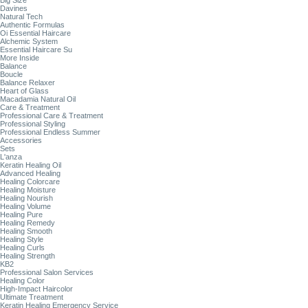
Big Size
Davines
Natural Tech
Authentic Formulas
Oi Essential Haircare
Alchemic System
Essential Haircare Su
More Inside
Balance
Boucle
Balance Relaxer
Heart of Glass
Macadamia Natural Oil
Care & Treatment
Professional Care & Treatment
Professional Styling
Professional Endless Summer
Accessories
Sets
L'anza
Keratin Healing Oil
Advanced Healing
Healing Colorcare
Healing Moisture
Healing Nourish
Healing Volume
Healing Pure
Healing Remedy
Healing Smooth
Healing Style
Healing Curls
Healing Strength
KB2
Professional Salon Services
Healing Color
High-Impact Haircolor
Ultimate Treatment
Keratin Healing Emergency Service