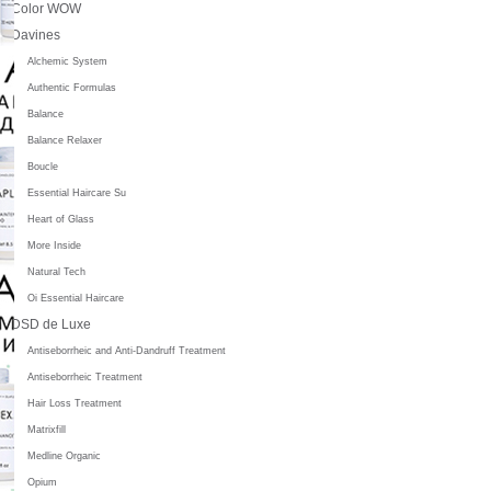
Color WOW
Davines
Alchemic System
Authentic Formulas
Balance
Balance Relaxer
Boucle
Essential Haircare Su
Heart of Glass
More Inside
Natural Tech
Oi Essential Haircare
DSD de Luxe
Antiseborrheic and Anti-Dandruff Treatment
Antiseborrheic Treatment
Hair Loss Treatment
Matrixfill
Medline Organic
Opium