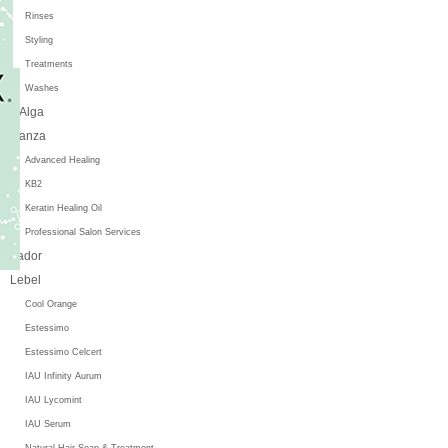
Rinses
Styling
Treatments
Washes
L'Alga
L'anza
Advanced Healing
KB2
Keratin Healing Oil
Professional Salon Services
Lador
Lebel
Cool Orange
Estessimo
Estessimo Celcert
IAU Infinity Aurum
IAU Lycomint
IAU Serum
Natural Hair Soap & Treatment