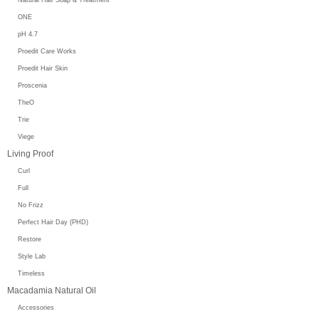
ONE
pH 4.7
Proedit Care Works
Proedit Hair Skin
Proscenia
TheO
Trie
Viege
Living Proof
Curl
Full
No Frizz
Perfect Hair Day (PHD)
Restore
Style Lab
Timeless
Macadamia Natural Oil
Accessories