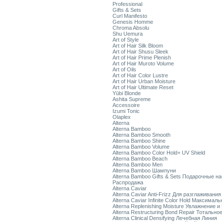
Professional
Gifts & Sets
Curl Manifesto
Genesis Homme
Chroma Absolu
Shu Uemura
Art of Style
Art of Hair Silk Bloom
Art of Hair Shusu Sleek
Art of Hair Prime Plenish
Art of Hair Muroto Volume
Art of Oils
Art of Hair Color Lustre
Art of Hair Urban Moisture
Art of Hair Ultimate Reset
Yūbi Blonde
Ashita Supreme
Accessoire
Izumi Tonic
Olaplex
Alterna
Alterna Bamboo
Alterna Bamboo Smooth
Alterna Bamboo Shine
Alterna Bamboo Volume
Alterna Bamboo Color Hold+ UV Shield
Alterna Bamboo Beach
Alterna Bamboo Men
Alterna Bamboo Шампуни
Alterna Bamboo Gifts & Sets Подарочные н
Распродажа
Alterna Caviar
Alterna Caviar Anti-Frizz Для разглаживани
Alterna Caviar Infinite Color Hold Максимал
Alterna Replenishing Moisture Увлажнение и
Alterna Restructuring Bond Repair Тотальн
Alterna Clinical Densifying Лечебная Линия