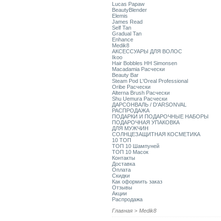
Lucas Papaw
BeautyBlender
Elemis
James Read
Self Tan
Gradual Tan
Enhance
Medik8
АКСЕССУАРЫ ДЛЯ ВОЛОС
Ikoo
Hair Bobbles HH Simonsen
Macadamia Расчески
Beauty Bar
Steam Pod L'Oreal Professional
Oribe Расчески
Alterna Brush Расчески
Shu Uemura Расчески
ДАРСОНВАЛЬ / D'ARSONVAL
РАСПРОДАЖА
ПОДАРКИ И ПОДАРОЧНЫЕ НАБОРЫ
ПОДАРОЧНАЯ УПАКОВКА
ДЛЯ МУЖЧИН
СОЛНЦЕЗАЩИТНАЯ КОСМЕТИКА
10 ТОП
ТОП 10 Шампуней
ТОП 10 Масок
Контакты
Доставка
Оплата
Скидки
Как оформить заказ
Отзывы
Акции
Распродажа
Главная
>
Medik8