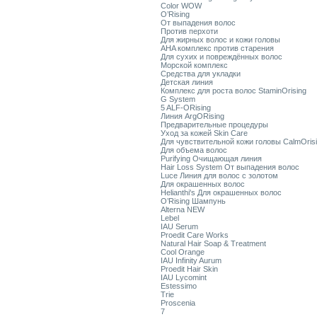
Color WOW
O’Rising
От выпадения волос
Против перхоти
Для жирных волос и кожи головы
AHA комплекс против старения
Для сухих и повреждённых волос
Морской комплекс
Средства для укладки
Детская линия
Комплекс для роста волос StaminOrising
G System
5 ALF-ORising
Линия ArgORising
Предварительные процедуры
Уход за кожей Skin Care
Для чувствительной кожи головы CalmOris
Для объема волос
Purifying Очищающая линия
Hair Loss System От выпадения волос
Luce Линия для волос с золотом
Для окрашенных волос
Helianthi's Для окрашенных волос
O’Rising Шампунь
Alterna NEW
Lebel
IAU Serum
Proedit Care Works
Natural Hair Soap & Treatment
Cool Orange
IAU Infinity Aurum
Proedit Hair Skin
IAU Lycomint
Estessimo
Trie
Proscenia
7