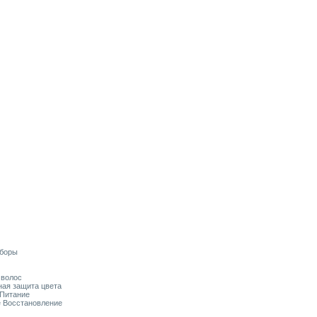
аборы
я волос
ьная защита цвета
 Питание
ое Восстановление