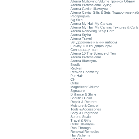
Alterna Multiplying Volume Тройной Объем
Alterna Professional Styling
Alterna Caviar Шампуни
Alterna Caviar Gifts & Sets Подарочные на
Распродажа
Big Size
Alterna My Hair My Canvas
Alterna My Hair My Canvas Textures & Curls
Alterna Renewing Scalp Care
Alterna Stylist
Alterna Travel
Set Дорожные и мини наборы
Шампуни и кондиционеры
Солнцезащитная
Alterna 10 The Science of Ten
Alterna Professional
Alterna Шампунь
Biosilk
Redken
Redken Chemistry
Pur Hair
CHI
Oribe
Magnificent Volume
Signature
Brilliance & Shine
Beautiful Color
Repair & Restore
Moisture & Control
Tools & Accessories
Body & Fragrance
Serene Scalp
Travel & Gifts
Oribe Шампунь
Run-Through
Renewal Remedies
Hair Alchemy