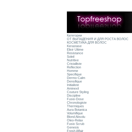
Категории
ОТ ВЫПАДЕНИЯ И ДЛЯ РОСТА ВОЛОС
КОСМЕТИКА ДЛЯ ВОЛОС
Kerastase
Elixir Ultime
Resistance
Soleil
Nutritive
Cristalliste
Reflection
Homme
Specifique
Dermo-Calm
Densifique
Initialiste
Aminexil
Couture Styling
Discipline
Fusio-Dose
Chronologiste
Thermiques
Aura Botanica
Volumifique
Blond Absolu
Oleo-Relax
Fusio Scrub
Genesis
Fresh Affair