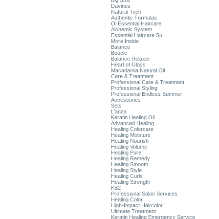
Big Size
Davines
Natural Tech
Authentic Formulas
Oi Essential Haircare
Alchemic System
Essential Haircare Su
More Inside
Balance
Boucle
Balance Relaxer
Heart of Glass
Macadamia Natural Oil
Care & Treatment
Professional Care & Treatment
Professional Styling
Professional Endless Summer
Accessories
Sets
L'anza
Keratin Healing Oil
Advanced Healing
Healing Colorcare
Healing Moisture
Healing Nourish
Healing Volume
Healing Pure
Healing Remedy
Healing Smooth
Healing Style
Healing Curls
Healing Strength
KB2
Professional Salon Services
Healing Color
High-Impact Haircolor
Ultimate Treatment
Keratin Healing Emergency Service