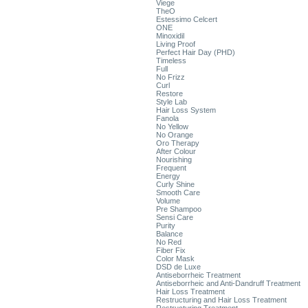
Viege
TheO
Estessimo Celcert
ONE
Minoxidil
Living Proof
Perfect Hair Day (PHD)
Timeless
Full
No Frizz
Curl
Restore
Style Lab
Hair Loss System
Fanola
No Yellow
No Orange
Oro Therapy
After Colour
Nourishing
Frequent
Energy
Curly Shine
Smooth Care
Volume
Pre Shampoo
Sensi Care
Purity
Balance
No Red
Fiber Fix
Color Mask
DSD de Luxe
Antiseborrheic Treatment
Antiseborrheic and Anti-Dandruff Treatment
Hair Loss Treatment
Restructuring and Hair Loss Treatment