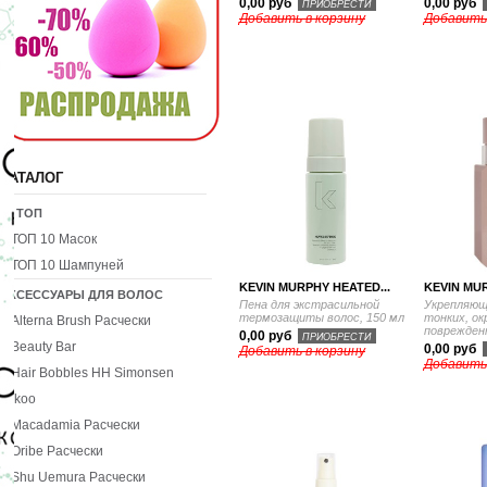
0,00 руб
0,00 руб
ПРИОБРЕСТИ
Добавить в корзину
Добавить
КАТАЛОГ
10 ТОП
ТОП 10 Масок
ТОП 10 Шампуней
KEVIN MURPHY HEATED...
KEVIN MUR
АКСЕССУАРЫ ДЛЯ ВОЛОС
Пена для экстрасильной
Укрепляющ
термозащиты волос, 150 мл
тонких, о
Alterna Brush Расчески
поврежденн
0,00 руб
ПРИОБРЕСТИ
Beauty Bar
0,00 руб
Добавить в корзину
Добавить
Hair Bobbles HH Simonsen
Ikoo
Macadamia Расчески
Oribe Расчески
Shu Uemura Расчески