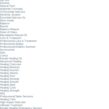
Big Size
Davines
Natural Tech
Authentic Formulas
Oi Essential Haircare
Alchemic System
Essential Haircare Su
More Inside
Balance
Boucle
Balance Relaxer
Heart of Glass
Macadamia Natural Oil
Care & Treatment
Professional Care & Treatment
Professional Styling
Professional Endless Summer
Accessories
Sets
L'anza
Keratin Healing Oil
Advanced Healing
Healing Colorcare
Healing Moisture
Healing Nourish
Healing Volume
Healing Pure
Healing Remedy
Healing Smooth
Healing Style
Healing Curls
Healing Strength
KB2
Professional Salon Services
Healing Color
High-Impact Haircolor
Ultimate Treatment
Keratin Healing Emergency Service