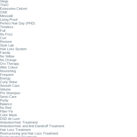
Viege
TheO
Estessimo Celcert
ONE
Minoxidil
Living Proof
Perfect Hair Day (PHD)
Timeless
Full
No Frizz
Curl
Restore
Style Lab
Hair Loss System
Fanola
No Yellow
No Orange
Oro Therapy
After Colour
Nourishing
Frequent
Energy
Curly Shine
Smooth Care
Volume
Pre Shampoo
Sensi Care
Purity
Balance
No Red
Fiber Fix
Color Mask
DSD de Luxe
Antiseborrheic Treatment
Antiseborrheic and Anti-Dandruff Treatment
Hair Loss Treatment
Restructuring and Hair Loss Treatment