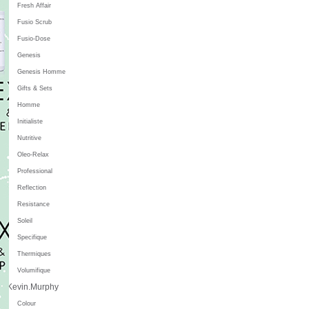
Fresh Affair
Fusio Scrub
Fusio-Dose
Genesis
Genesis Homme
Gifts & Sets
Homme
Initialiste
Nutritive
Oleo-Relax
Professional
Reflection
Resistance
Soleil
Specifique
Thermiques
Volumifique
Kevin.Murphy
Colour