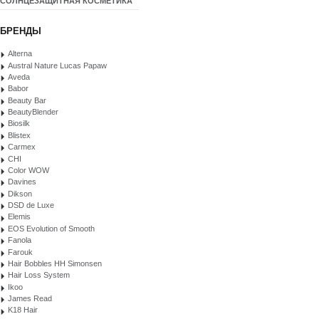
СОЛНЦЕЗАЩИТНАЯ КОСМЕТИКА
БРЕНДЫ
Alterna
Austral Nature Lucas Papaw
Aveda
Babor
Beauty Bar
BeautyBlender
Biosilk
Blistex
Carmex
CHI
Color WOW
Davines
Dikson
DSD de Luxe
Elemis
EOS Evolution of Smooth
Fanola
Farouk
Hair Bobbles HH Simonsen
Hair Loss System
Ikoo
James Read
K18 Hair