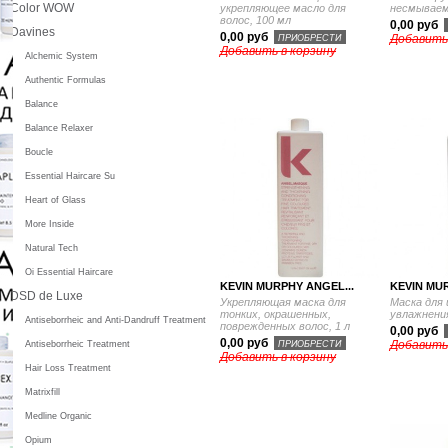
Color WOW
укрепляющее масло для
несмываем
волос, 100 мл
0,00 руб
Davines
0,00 руб
Добавить
ПРИОБРЕСТИ
Добавить в корзину
Alchemic System
Authentic Formulas
Balance
Balance Relaxer
Boucle
Essential Haircare Su
Heart of Glass
More Inside
Natural Tech
Oi Essential Haircare
KEVIN MURPHY ANGEL...
KEVIN MUR
DSD de Luxe
Укрепляющая маска для
Маска для
тонких, окрашенных,
увлажнения
Antiseborrheic and Anti-Dandruff Treatment
поврежденных волос, 1 л
0,00 руб
0,00 руб
Добавить
ПРИОБРЕСТИ
Antiseborrheic Treatment
Добавить в корзину
Hair Loss Treatment
Matrixfill
Medline Organic
Opium