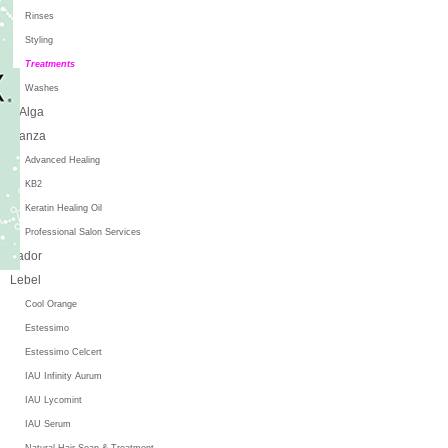
Rinses
Styling
Treatments
Washes
L'Alga
L'anza
Advanced Healing
KB2
Keratin Healing Oil
Professional Salon Services
Lador
Lebel
Cool Orange
Estessimo
Estessimo Celcert
IAU Infinity Aurum
IAU Lycomint
IAU Serum
Natural Hair Soap & Treatment