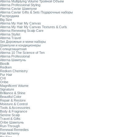
Alterna Multiplying Volume Тройной Объем
Alterna Professional Styling
Alterna Caviar Шампуни
Alterna Caviar Gifts & Sets Подарочные наборы
Распродажа
Big Size
Alterna My Hair My Canvas
Alterna My Hair My Canvas Textures & Curls
Alterna Renewing Scalp Care
Alterna Stylist
Alterna Travel
Set Дорожные и мини наборы
Шампуни и кондиционеры
Солнцезащитная
Alterna 10 The Science of Ten
Alterna Professional
Alterna Шампунь
Biosilk
Redken
Redken Chemistry
Pur Hair
CHI
Oribe
Magnificent Volume
Signature
Brilliance & Shine
Beautiful Color
Repair & Restore
Moisture & Control
Tools & Accessories
Body & Fragrance
Serene Scalp
Travel & Gifts
Oribe Шампунь
Run-Through
Renewal Remedies
Hair Alchemy