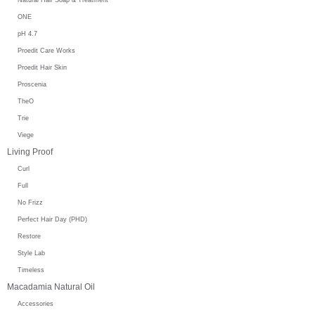
ONE
pH 4.7
Proedit Care Works
Proedit Hair Skin
Proscenia
TheO
Trie
Viege
Living Proof
Curl
Full
No Frizz
Perfect Hair Day (PHD)
Restore
Style Lab
Timeless
Macadamia Natural Oil
Accessories