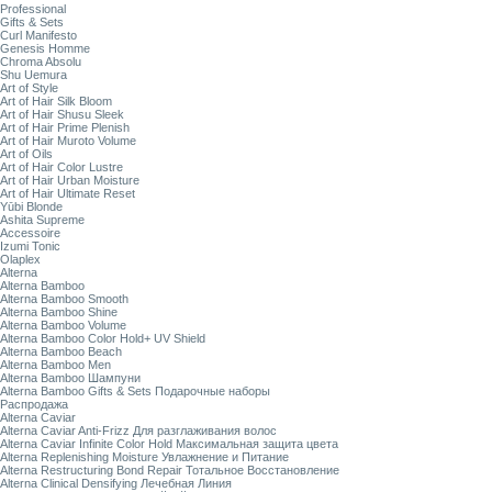
Professional
Gifts & Sets
Curl Manifesto
Genesis Homme
Chroma Absolu
Shu Uemura
Art of Style
Art of Hair Silk Bloom
Art of Hair Shusu Sleek
Art of Hair Prime Plenish
Art of Hair Muroto Volume
Art of Oils
Art of Hair Color Lustre
Art of Hair Urban Moisture
Art of Hair Ultimate Reset
Yūbi Blonde
Ashita Supreme
Accessoire
Izumi Tonic
Olaplex
Alterna
Alterna Bamboo
Alterna Bamboo Smooth
Alterna Bamboo Shine
Alterna Bamboo Volume
Alterna Bamboo Color Hold+ UV Shield
Alterna Bamboo Beach
Alterna Bamboo Men
Alterna Bamboo Шампуни
Alterna Bamboo Gifts & Sets Подарочные наборы
Распродажа
Alterna Caviar
Alterna Caviar Anti-Frizz Для разглаживания волос
Alterna Caviar Infinite Color Hold Максимальная защита цвета
Alterna Replenishing Moisture Увлажнение и Питание
Alterna Restructuring Bond Repair Тотальное Восстановление
Alterna Clinical Densifying Лечебная Линия