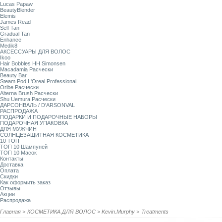
Lucas Papaw
BeautyBlender
Elemis
James Read
Self Tan
Gradual Tan
Enhance
Medik8
АКСЕССУАРЫ ДЛЯ ВОЛОС
Ikoo
Hair Bobbles HH Simonsen
Macadamia Расчески
Beauty Bar
Steam Pod L'Oreal Professional
Oribe Расчески
Alterna Brush Расчески
Shu Uemura Расчески
ДАРСОНВАЛЬ / D'ARSONVAL
РАСПРОДАЖА
ПОДАРКИ И ПОДАРОЧНЫЕ НАБОРЫ
ПОДАРОЧНАЯ УПАКОВКА
ДЛЯ МУЖЧИН
СОЛНЦЕЗАЩИТНАЯ КОСМЕТИКА
10 ТОП
ТОП 10 Шампуней
ТОП 10 Масок
Контакты
Доставка
Оплата
Скидки
Как оформить заказ
Отзывы
Акции
Распродажа
Главная
>
КОСМЕТИКА ДЛЯ ВОЛОС
>
Kevin.Murphy
>
Treatments