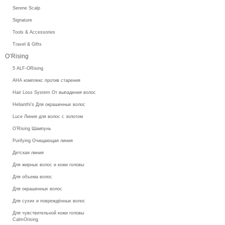
Serene Scalp
Signature
Tools & Accessories
Travel & Gifts
O’Rising
5 ALF-ORising
AHA комплекс против старения
Hair Loss System От выпадения волос
Helianthi's Для окрашенных волос
Luce Линия для волос с золотом
O’Rising Шампунь
Purifying Очищающая линия
Детская линия
Для жирных волос и кожи головы
Для объема волос
Для окрашенных волос
Для сухих и повреждённых волос
Для чувствительной кожи головы
CalmOrising