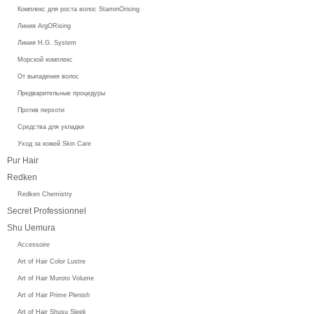
Комплекс для роста волос StaminOrising
Линия ArgORising
Линия H.G. System
Морской комплекс
От выпадения волос
Предварительные процедуры
Против перхоти
Средства для укладки
Уход за кожей Skin Care
Pur Hair
Redken
Redken Chemistry
Secret Professionnel
Shu Uemura
Accessoire
Art of Hair Color Lustre
Art of Hair Muroto Volume
Art of Hair Prime Plenish
Art of Hair Shusu Sleek