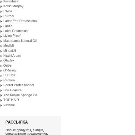
Kerastase
Kevin.Murphy
L'Alga
L'Oreal
Lador Eco Professional
Lanza
Lebel Cosmetics
Living Proof
Macadamia Natural Oil
Medik8
Minoxidil
Nashi Argan
Olaplex
Oribe
O’Rising
Pur Hair
Redken
Secret Professionnel
Shu Uemura
The Konjac Sponge Co
TOP HAIR
Viviscal
РАССЫЛКА
Новые продукты, скидки,
специальные предложения.