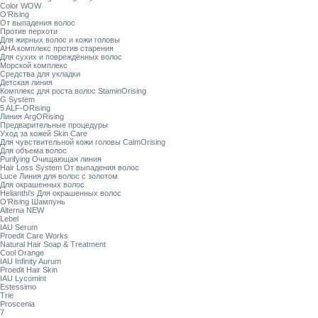
Color WOW
O’Rising
От выпадения волос
Против перхоти
Для жирных волос и кожи головы
AHA комплекс против старения
Для сухих и повреждённых волос
Морской комплекс
Средства для укладки
Детская линия
Комплекс для роста волос StaminOrising
G System
5 ALF-ORising
Линия ArgORising
Предварительные процедуры
Уход за кожей Skin Care
Для чувствительной кожи головы CalmOrising
Для объема волос
Purifying Очищающая линия
Hair Loss System От выпадения волос
Luce Линия для волос с золотом
Для окрашенных волос
Helianthi's Для окрашенных волос
O’Rising Шампунь
Alterna NEW
Lebel
IAU Serum
Proedit Care Works
Natural Hair Soap & Treatment
Cool Orange
IAU Infinity Aurum
Proedit Hair Skin
IAU Lycomint
Estessimo
Trie
Proscenia
7