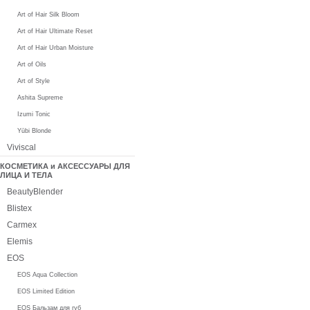
Art of Hair Silk Bloom
Art of Hair Ultimate Reset
Art of Hair Urban Moisture
Art of Oils
Art of Style
Ashita Supreme
Izumi Tonic
Yūbi Blonde
Viviscal
КОСМЕТИКА и АКСЕССУАРЫ ДЛЯ
ЛИЦА И ТЕЛА
BeautyBlender
Blistex
Carmex
Elemis
EOS
EOS Aqua Collection
EOS Limited Edition
EOS Бальзам для губ