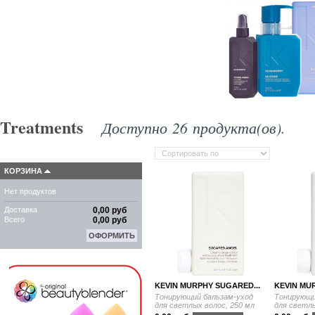
Treatments
Доступно 26 продукта(ов).
КОРЗИНА
Нет продуктов
Доставка
0,00 руб
Всего
0,00 руб
ОФОРМИТЬ
KEVIN MURPHY SUGARED...
KEVIN MUR
Тонирующий бальзам-уход
Тонирующи
для светлых волос, 250 мл
для светлы