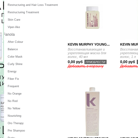
Restructuring and Hair Loss Treatment
Restructuring Treatment
Skin Care
Viper-Ake
Fanola
After Colour
KEVIN MURPHY YOUNG...
KEVIN MU
Восстанавливающая и
Восстанав
Balance
укрепляющая маска для
укрепляющ
волос, 40 мл
волос, 1 л
Color Mask
0,00 руб
0,00 руб
ПРИОБРЕСТИ
Curly Shine
Добавить в корзину
Добавить
Energy
Fiber Fix
Frequent
No Orange
No Red
No Yellow
Nourishing
Oro Therapy
Pre Shampoo
Purity