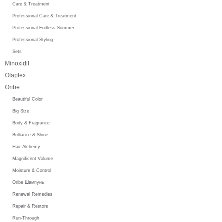
Care & Treatment
Professional Care & Treatment
Professional Endless Summer
Professional Styling
Sets
Minoxidil
Olaplex
Oribe
Beautiful Color
Big Size
Body & Fragrance
Brilliance & Shine
Hair Alchemy
Magnificent Volume
Moisture & Control
Oribe Шампунь
Renewal Remedies
Repair & Restore
Run-Through