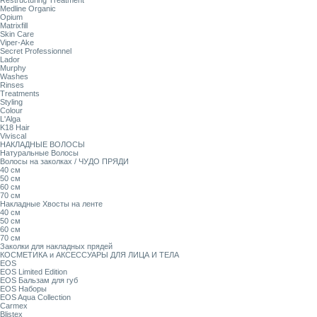
Restructuring Treatment
Medline Organic
Opium
Matrixfill
Skin Care
Viper-Ake
Secret Professionnel
Lador
Murphy
Washes
Rinses
Treatments
Styling
Colour
L'Alga
K18 Hair
Viviscal
НАКЛАДНЫЕ ВОЛОСЫ
Натуральные Волосы
Волосы на заколках / ЧУДО ПРЯДИ
40 см
50 см
60 см
70 см
Накладные Хвосты на ленте
40 см
50 см
60 см
70 см
Заколки для накладных прядей
КОСМЕТИКА и АКСЕССУАРЫ ДЛЯ ЛИЦА И ТЕЛА
EOS
EOS Limited Edition
EOS Бальзам для губ
EOS Наборы
EOS Aqua Collection
Carmex
Blistex